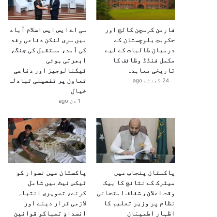
فارمن کرسچن کالج اور
سی اے ایس ایس اسلام آباد
حکومتِ بلوچستان کے
میں سری لنکن دفاعی وفد
درمیان طالبات کے لیے
کی آمد، مستقبل کی جنگ،
مکمل فنڈڈ وظائف کا
ابھرتی ہوئی
تاریخی معاہدہ
ٹیکنالوجیز اور دفاعی
تعاون پر تفصیلی تبادلہ
24 گھنٹے ago
خیال
1 دن ago
پاکستان پنجاب میں
پاکستان میں نسوار کو
میٹرک کے نتائج کا بیک
ٹیکس نیٹ میں شامل
وقت اعلان، شفاف امتحانی
کرنے، تصویری انتباہ
نظام پر وزیر تعلیم کا
لازمی قرار دینے اور
اظہارِ اطمینان
انسدادِ تمباکو قوانین