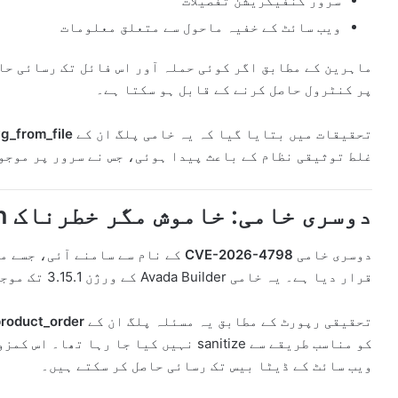
سرور کنفیگریشن تفصیلات
ویب سائٹ کے خفیہ ماحول سے متعلق معلومات
ماہرین کے مطابق اگر کوئی حملہ آور اس فائل تک رسائی حا
پر کنٹرول حاصل کرنے کے قابل ہو سکتا ہے۔
تحقیقات میں بتایا گیا کہ یہ خامی پلگ ان کے
_from_file()
غلط توثیقی نظام کے باعث پیدا ہوئی، جس نے سرور پر موجو
دوسری خامی: خاموش مگر خطرناک SQL Injection حملہ
دوسری خامی
CVE-2026-4798
کے نام سے سامنے آئی، جسے م
قرار دیا ہے۔ یہ خامی Avada Builder کے ورژن 3.15.1 تک موجود رہی۔
تحقیقی رپورٹ کے مطابق یہ مسئلہ پلگ ان کے
roduct_order
ویب سائٹ کے ڈیٹا بیس تک رسائی حاصل کر سکتے ہیں۔