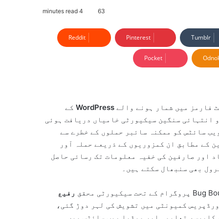
4 minutes read
63
Reddit
Pinterest
Tumblr
Pocket
Odnok
ٹ فارمز میں شمار ہونے والے
WordPress
کے
 انتہائی سنگین سیکیورٹی خامیاں دریافت ہوئی
یب سائٹس کو ممکنہ سائبر حملوں کے خطرے سے
ن کے مطابق ان کمزوریوں کے ذریعے حملہ آور
د اور صارفین کی خفیہ معلومات تک رسائی حاصل
رول بھی سنبھال سکتے ہیں۔
رفیع
رڈپریس کمیونٹی میں تشویش کی لہر دوڑ گئی،
اروباری، ای کامرس، تعلیمی اور میڈیا ویب سائٹس میں