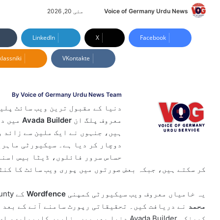
Voice of Germany Urdu News
S
مئی 20, 2026
e
n
LinkedIn
X
Facebook
d
lassniki
VKontakte
a
n
e
m
By Voice of Germany Urdu News Team
a
دنیا کے مقبول ترین ویب سائٹ پلی
i
معروف پلگ ان
Avada Builder
میں دو
l
ہیں، جنہوں نے ایک ملین سے زائد و
دوچار کر دیا ہے۔ سیکیورٹی ماہری
حساس سرور فائلوں، ڈیٹا بیس اسنا
کر سکتے ہیں، جبکہ بعض صورتوں میں پوری ویب سائٹ کا کنٹ
یہ خامیاں معروف ویب سیکیورٹی کمپنی
Wordfence
کے Bug Bounty پروگرام کے تحت سیکیورٹی محقق
محمد
نے دریافت کیں۔ تحقیقاتی رپورٹ سامنے آنے کے بعد و
کیونکہ Avada Builder دنیا بھر میں ہزاروں ک