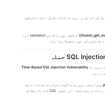
صل کر لے تو وہ ویب سائٹ کے مکمل انفراسٹرکچر
fusion_get_svg
فنکشن میں ناکافی validation اور
د فائلوں کو غیر محفوظ بنا دیا۔
اہرین نے
Time-Based SQL Injection Vulnerability
p
پیرامیٹر میں پایا گیا، جہاں صارف کے ان پٹ
کو مناسب طریقے سے sanitize نہیں کیا جا رہا تھا۔ اس کمزوری کے ذریعے حملہ آور خفیہ SQL کمانڈز چلا کر