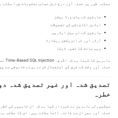
ممکنہ طور پر حملہ آور درج ذیل حساس معلومات چرا سکتے ہ
صارفین کے پاس ورڈ ہیشز
ایڈمن اکاؤنٹس کی تفصیلات
صارفین کے ای میل ایڈریس
آرڈر اور ٹرانزیکشن ریکارڈ
ویب سائٹ کا خفیہ ڈیٹا
ماہرین
حملہ آور وقت کے فرق کو استعمال کرتے ہوئے خاموشی سے پو
تصدیق شدہ اور غیر تصدیق شدہ دو
خطرہ
سیکیورٹی ماہرین نے خبردار کیا ہے کہ ان خامیوں کی خطرن
حملہ آور بھی ان سے فائدہ اٹھا سکتے ہیں۔ اس کا مطلب ہے ک