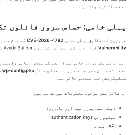
استعمال کیا جاتا ہے۔
پہلی خامی: حساس سرور فائلوں تک
ماہرین کے مطابق پہلی خامی
CVE-2026-4782
کے نام سے رج
Vulnerability
قرار دیا گیا ہے۔ یہ کمزوری Avada Builder کے ورژن 3.15.2 تک موجود رہی۔
رپورٹ کے مطابق اس خامی کے ذریعے کم سطحی رسائی رکھنے و
سکتے تھے۔ ان میں سب سے زیادہ حساس فائل
wp-config.php
ش
کنفیگریشن حصہ سمجھی جاتی ہے۔
اس فائل میں موجود معلومات میں شامل ہیں:
ڈیٹا بیس یوزر نیم اور پاس ورڈ
سیکیورٹی authentication keys
API اسناد