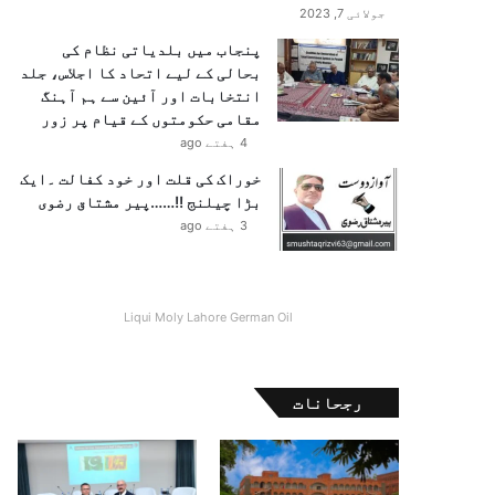
جولائی 7, 2023
پنجاب میں بلدیاتی نظام کی
بحالی کے لیے اتحاد کا اجلاس، جلد
انتخابات اور آئین سے ہم آہنگ
مقامی حکومتوں کے قیام پر زور
4 ہفتے ago
خوراک کی قلت اور خود کفالت ۔ایک
بڑا چیلنج !!……پیر مشتاق رضوی
3 ہفتے ago
Liqui Moly Lahore German Oil
رجحانات