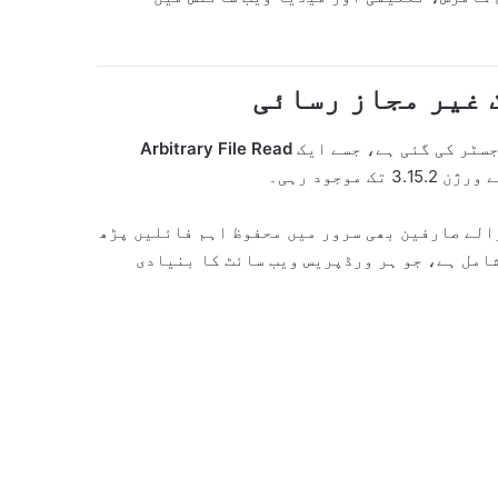
 غیر مجاز رسائی
سٹر کی گئی ہے، جسے ایک
Arbitrary File Read
الے صارفین بھی سرور میں محفوظ اہم فائلیں پڑھ
امل ہے، جو ہر ورڈپریس ویب سائٹ کا بنیادی