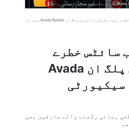
ایک ملین سے زائد ویب سائٹس خطرے میں، مقبول ورڈپریس پلگ ان Avada Builder میں دو
ب سائٹس خطرے
میں، مقبول ورڈپریس پلگ ان Avada
گین سیکیورٹی
طحی رسائی رکھنے والے صارفین بھی
ھے