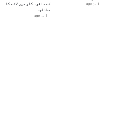
کے دائرہ کار میں لانے کا
1 دن ago
مطالبہ
1 دن ago