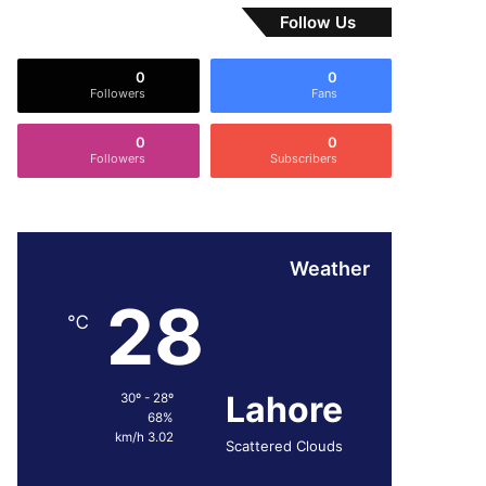
Follow Us
0
0
Followers
Fans
0
0
Followers
Subscribers
Weather
28
℃
Lahore
30º - 28º
68%
3.02 km/h
Scattered Clouds