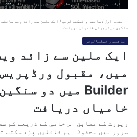
ایک ملین سے زائد ویب سائٹس خطرے میں، مقبول ورڈپریس پلگ ان Avada Builder میں دو سنگین سیکیورٹی خامیاں دریافت
صفحہ اول
/
سائنس و ٹیکنالوجی
/
سنگین سیکیورٹی خامیاں دریافت
سائنس و ٹیکنالوجی
ایک ملین سے زائد وی
Builder میں دو سن
خامیاں دریافت
رپورٹ کے مطابق اس خامی کے ذریعے کم س
سرور میں محفوظ اہم فائلیں پڑھ سکتے ت