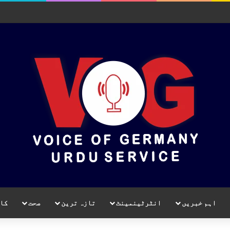
اہم خبریں
انٹرٹینمینٹ
تازہ ترین
صحت
کا