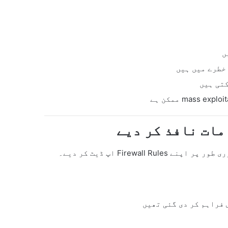
ں
تی ہیں
Firewall Rul اپ ڈیٹ کر دیے۔