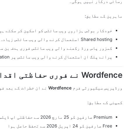
رسائی درکار نہیں ہوگی۔
ماہرین کے مطابق:
خودکار بوٹس ہزاروں ویب سائٹس کو اسکین کر سکتے ہی
Shared hosting استعمال کرنے والی ویب سائٹس زیادہ خطرے میں ہیں
کمزور پاس ورڈ رکھنے والی ویب سائٹس فوری ہدف بن سک
پرانے پلگ ان استعمال کرنے والی ویب سائٹس پر mass exploitation ممکن ہے
Wordfence نے فوری حفاظتی اقدامات نافذ کر دیے
ورڈپریس سیکیورٹی فرم
Wordfence
نے ان خطرات کے بعد فوری طور پر اپنے es
کمپنی کے مطابق:
Premium صارفین کو 25 مارچ 2026 سے حفاظتی اپ ڈیٹس فراہم کر دی گئی تھیں
Free صارفین کو 24 اپریل 2026 سے تحفظ حاصل ہوا