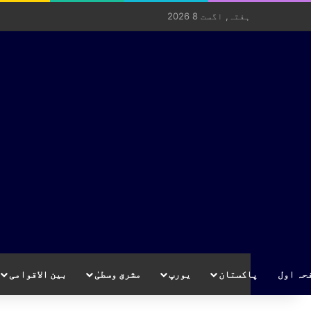
ہفتہ, اگست 8 2026
حہ اول
پاکستان
یورپ
مشرق وسطیٰ
بین الاقوامی