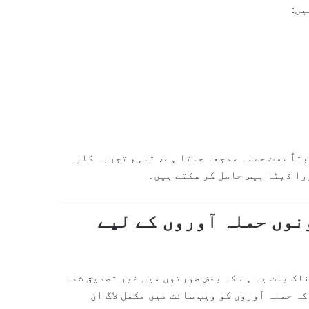
یں:
 کا کہنا ہے کہ اگرچہ Time-Based SQL Injection نسبتاً سست حملہ سمجھا جاتا ہے، تاہم تجربہ کار
را ڈیٹا بیس حاصل کر سکتے ہیں۔
نوں حملہ آوروں کے لیے
اک بات یہ ہے کہ بعض صورتوں میں غیر تصدیق شدہ
ہ حملہ آوروں کو ویب سائٹ میں مکمل لاگ ان