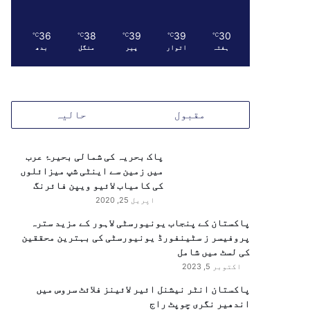
36
38
39
39
30
℃
℃
℃
℃
℃
ہفتہ
اتوار
پیر
منگل
بدھ
مقبول
حالیہ
پاک بحریہ کی شمالی بحیرۂ عرب
میں زمین سے اینٹی شپ میزائلوں
کی کامیاب لائیو ویپن فائرنگ
اپریل 25, 2020
پاکستان کے پنجاب یونیورسٹی لاہور کے مزید سترہ
پروفیسر ز سٹینفورڈ یونیورسٹی کی بہترین محققین
کی لسٹ میں شامل
اکتوبر 5, 2023
پاکستان انٹر نیشنل ائیر لائینز فلائٹ سروس میں
اندھیر نگری چوپٹ راج