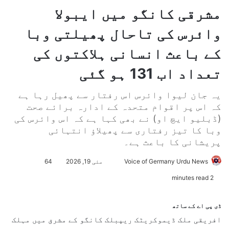
مشرقی کانگو میں ایبولا
وائرس کی تاحال پھیلتی وبا
کے باعث انسانی ہلاکتوں کی
تعداد اب 131 ہو گئی
یہ جان لیوا وائرس اس رفتار سے پھیل رہا ہے
کہ اس پر اقوام متحدہ کے ادارہ برائے صحت
(ڈبلیو ایچ او) نے بھی کہا ہے کہ اس وائرس کی
وبا کا تیز رفتاری سے پھیلاؤ انتہائی
پریشانی کا باعث ہے۔
Voice of Germany Urdu News
S
مئی 19, 2026
64
e
2 minutes read
n
d
ڈی پی اے کے ساتھ
a
افریقی ملک ڈیموکریٹک ریپبلک کانگو کے مشرق میں مہلک
n