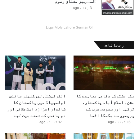
!!……پیر مشتاق رضوی
3 ہفتے ago
Liqui Moly Lahore German Oil
رجحانات
مکہ مشترکہ دفاعی معاہدے کا
انٹرنیشنل نیوکلیئر سائنس
جشن، اسلام آباد پاکستان،
اولمپیاڈ میں پاکستان کا
ترکیہ اور سعودی عرب کے
شاندار اعزاز، ایک طلائی اور
پرچموں سے جگمگا اٹھا
دو چاندی کے تمغے جیت لیے
16 گھنٹے ago
17 گھنٹے ago