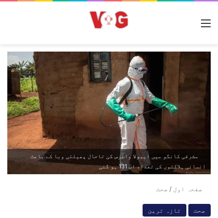
مینو
مشرقی کانگو میں ایبولا وائرس کی تاحال پھیلتی وبا کے باعث
انسانی ہلاکتوں کی تعداد اب 131 ہو گئی
صفحہ اول
/
صحت
صحت
تازہ ترین