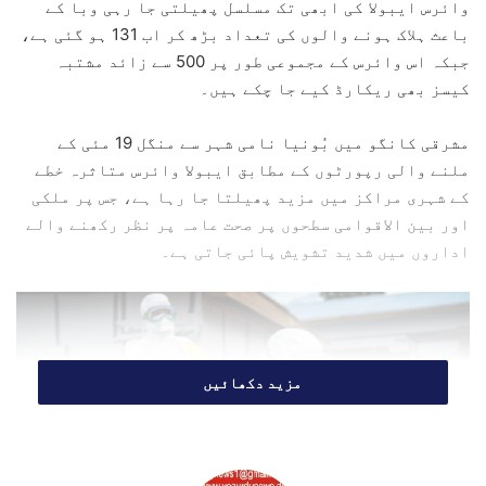
وائرس ایبولا کی ابھی تک مسلسل پھیلتی جا رہی وبا کے
e
باعث ہلاک ہونے والوں کی تعداد بڑھ کر اب 131 ہو گئی ہے،
m
جبکہ اس وائرس کے مجموعی طور پر 500 سے زائد مشتبہ
a
کیسز بھی ریکارڈ کیے جا چکے ہیں۔
i
l
مشرقی کانگو میں بُونیا نامی شہر سے منگل 19 مئی کے
ملنے والی رپورٹوں کے مطابق ایبولا وائرس متاثرہ خطے
کے شہری مراکز میں مزید پھیلتا جا رہا ہے، جس پر ملکی
اور بین الاقوامی سطحوں پر صحت عامہ پر نظر رکھنے والے
اداروں میں شدید تشویش پائی جاتی ہے۔
مزید دکھائیں