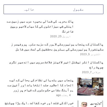
ن
س
مقبول
حالیہ
ی
ک
ی
پاک بحریہ کی شمالی بحیرۂ عرب میں زمین سے
و
اینٹی شپ میزائلوں کی کامیاب لائیو ویپن
ر
فائرنگ
ٹ
اپریل 25, 2020
ی
پاکستان کے پنجاب یونیورسٹی لاہور کے مزید سترہ پروفیسر ز
خ
سٹینفورڈ یونیورسٹی کی بہترین محققین کی لسٹ میں شامل
ا
اکتوبر 5, 2023
م
ی
پاکستان انٹر نیشنل ائیر لائینز فلائٹ سروس میں اندھیر نگری
ا
چوپٹ راج
ں
جولائی 7, 2023
د
پنجاب میں بلدیاتی نظام کی بحالی کے لیے
ر
اتحاد کا اجلاس، جلد انتخابات اور آئین سے
ی
ہم آہنگ مقامی حکومتوں کے قیام پر زور
ا
4 ہفتے ago
ف
ت
خوراک کی قلت اور خود کفالت ۔ایک بڑا چیلنج