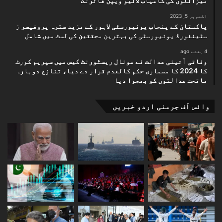
میزائلوں کی کامیاب لائیو ویپن فائرنگ
اکتوبر 5, 2023
پاکستان کے پنجاب یونیورسٹی لاہور کے مزید سترہ پروفیسر ز
سٹینفورڈ یونیورسٹی کی بہترین محققین کی لسٹ میں شامل
4 ہفتے ago
وفاقی آئینی عدالت نے مونال ریسٹورنٹ کیس میں سپریم کورٹ
کا 2024 کا مسماری حکم کالعدم قرار دے دیا، تنازع دوبارہ
ماتحت عدالتوں کو بھجوا دیا
وائس آف جرمنی اردو خبریں