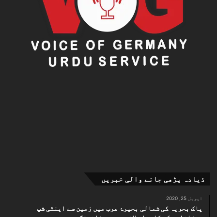
ذیادہ پڑھی جانے والی خبریں
اپریل 25, 2020
پاک بحریہ کی شمالی بحیرۂ عرب میں زمین سے اینٹی شپ