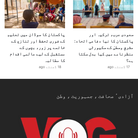
سعودی عرب، ترکیہ اور
پاکستان کا سوڈان میں تعلیم
پاکستان کا نیا دفاعی اتحاد:
کے فوری تحفظ اور تنازع کے
مشرقِ وسطیٰ کے سکیورٹی
خاتمے پر زور، بچوں کے
منظرنامے میں کیا بدل سکتا
مستقبل کے لیے عالمی اقدام
ہے؟
کا مطالبہ
17 گھنٹے ago
18 گھنٹے ago
آزادیٴ صحافت ، جمہوریت ، وطن