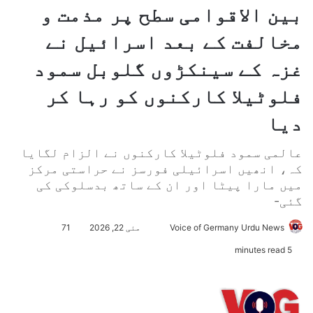
بین الاقوامی سطح پر مذمت و
مخالفت کے بعد اسرائیل نے
غزہ کے سینکڑوں گلوبل سمود
فلوٹیلا کارکنوں کو رہا کر
دیا
عالمی سمود فلوٹیلا کارکنوں نے الزام لگایا
کہ، انھیں اسرائیلی فورسز نے حراستی مرکز
میں مارا پیٹا اور ان کے ساتھ بدسلوکی کی
گئی-
Voice of Germany Urdu News
S
مئی 22, 2026
71
e
5 minutes read
n
d
a
n