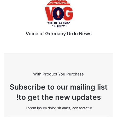
نیچے اتر رہے تھے۔ ان میں سے کچھ کارکنان لنگڑاتے نظر
آئے۔
ترکی کی سرکاری خبر رساں ایجنسی انادولو نے رپورٹ کیا
کہ تمام کارکنوں کو طبی معائنہ کے لیے لے جایا گیا۔
Voice of Germany Urdu News
Tik
Ins
Yo
Lin
Fa
We
To
tag
uT
ke
ce
bsi
k
ra
ub
dIn
bo
te
m
e
ok
With Product You Purchase
Subscribe to our mailing list
to get the new updates!
Lorem ipsum dolor sit amet, consectetur.