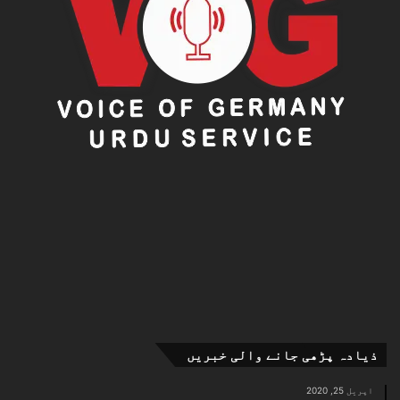
اسرائیل نے غزہ کے سینکڑوں گلوبل سمود فلوٹیلا
کارکنوں کو رہا کر دیا (AP)
اسرائیل نے بارہا ایسی ہی کوششوں کو روکا ہے
اسرائیل کی وزارت خارجہ نے فلوٹیلا کو "حماس کی خدمت
میں ایک پی آر اسٹنٹ” قرار دیا ہے۔ کشتیاں امداد کی
ایک چھوٹی سی علامتی رقم لے جاتی ہیں۔
اس ہفتے، یو ایس ٹریژری نے فلوٹیلا پر سوار متعدد یورپی
کارکنوں کے خلاف پابندیاں عائد کیں، جنہیں امریکی
ذیادہ پڑھی جانے والی خبریں
وزیر خزانہ سکاٹ بیسنٹ نے "دہشت گردی کے حامی” قرار
دیا۔
اپریل 25, 2020