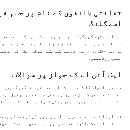
ثقافتی طائفوں کے نام پر جسم فر
اسمگلنگ
انسانی حقوق کی وکیل رابعہ باجوہ کہتی ہیں کہ درست سفر
غیر قانونی ہے اور اسے فوری طور پر بند ہونا چاہیے۔ ان ک
کی بھی خلاف ورزی ہے، جس میں کہا گیا ہے کہ ایف آئی اے کس
نہیں روک سکتی۔
ایف آئی اے کے جواز پر سوالات
متاثرہ افراد کا کہنا ہے کہ اب ایف آئی اے اکثر کمزور ا
احمد کہتے ہیں کہ ان سے یونیورسٹی کے آفیشل ای میل ایڈری
اکثر یہ ای میل موجود نہیں ہوتی کیونکہ داخلہ کرنے والی
شہباز کا کہنا تھا، ’’میرے پاس یونیورسٹی کی فیس کی رسید
بنائے۔ اب ایک خاتون افسر کہتی ہیں کہ میں جا سکتا ہوں،