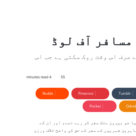
مسافر آف لوڈ
 صرف اس وقت روک سکتی ہے جب اس
4 minutes read
55
Reddit
Pinterest
Tumblr
Pocket
Odnok
ا جو بیرون ملک سفر کر رہے تھے، اور ان کے
ہرین شہریوں کے سفر کے حق کی واضح خلاف ورزی