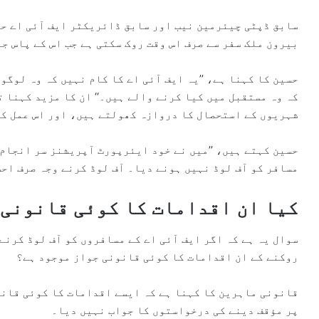
سابق ڈپٹی چیئرمین نیب اور سابق ڈائریکٹر ایف آئی اے حس
بیرون ملک سفر سے صرف اس وقت روک سکتی ہے جب اس کے پاس ج
حسین کا کہنا ہے، ’’یہ ایف آئی اے کا کام نہیں کہ وہ لوگو
کہ وہ مستقبل میں کیا کرنے والے ہیں۔‘‘ ان کا مزید کہنا 
شہریوں کے استحصال کا دروازہ کھولتے ہیں، اور اس عمل ک
حسین کہتے ہیں، ’’میں نے خود ایئرپورٹ آپریشنز سر انجام 
مسافر کو آف لوڈ نہیں ہونے دیا۔ آف لوڈ کرنے وجہ صرف احس
کیا ان اقدامات کا کوئی قانونی 
سوال یہ ہے کہ اگر ایف آئی اے کے مسافروں کو آف لوڈ کرنے
روکنے کے ان اقدامات کا کوئی قانونی جواز موجود ہے؟
قانونی ماہرین کا کہنا ہے کہ ایسے اقدامات کا کوئی قانو
پر مؤقف دینے کی درخواستوں کا جواب نہیں دیا۔