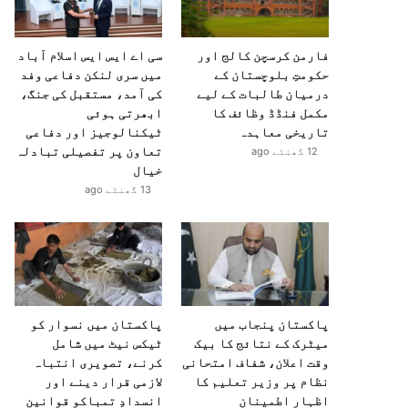
فارمن کرسچن کالج اور
سی اے ایس ایس اسلام آباد
حکومتِ بلوچستان کے
میں سری لنکن دفاعی وفد
درمیان طالبات کے لیے
کی آمد، مستقبل کی جنگ،
مکمل فنڈڈ وظائف کا
ابھرتی ہوئی
تاریخی معاہدہ
ٹیکنالوجیز اور دفاعی
تعاون پر تفصیلی تبادلہ
12 گھنٹے ago
خیال
13 گھنٹے ago
پاکستان پنجاب میں
پاکستان میں نسوار کو
میٹرک کے نتائج کا بیک
ٹیکس نیٹ میں شامل
وقت اعلان، شفاف امتحانی
کرنے، تصویری انتباہ
نظام پر وزیر تعلیم کا
لازمی قرار دینے اور
اظہارِ اطمینان
انسدادِ تمباکو قوانین