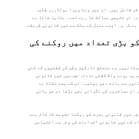
فر شامل ہیں۔ ان میں وزٹ ویزا ہولڈرز، طلبہ
دہ تر خلیجی ممالک جا رہے تھے۔ بتایا جاتا ہے
 ہے کہ وہ اپنے منزل کے ملک سے غیر قانونی طریقے
کو بڑی تعداد میں روکنے کی
ستانیوں سے متعلق تارکین وطن کی کشتیوں کے کئی
اص طور پر 2023 میں یونان کے قریب ہونے والا کشتی حادثہ جس میں غیر قانونی
نوں سے ہاتھ دھو بیٹھے۔ اس کے بعد حکام نے
 ان مسافروں کی نگرانی بھی بڑھا دی جو ہائی
چہ غیر قانونی ہجرت کو روکنا حکومت کا کام ہے،
د کے غیر قانونی اقدامات کی وجہ سے اجتماعی