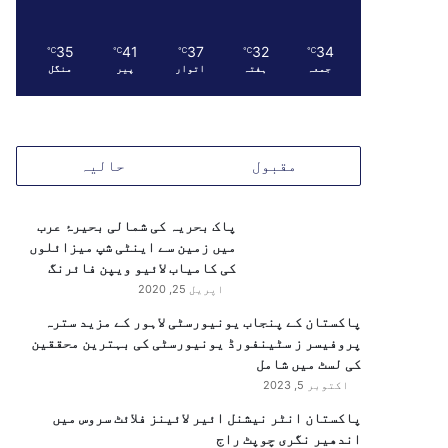
35
41
37
32
34
℃
℃
℃
℃
℃
جمعہ
ہفتہ
اتوار
پیر
منگل
مقبول
حالیہ
پاک بحریہ کی شمالی بحیرۂ عرب
میں زمین سے اینٹی شپ میزائلوں
کی کامیاب لائیو ویپن فائرنگ
اپریل 25, 2020
پاکستان کے پنجاب یونیورسٹی لاہور کے مزید سترہ
پروفیسر ز سٹینفورڈ یونیورسٹی کی بہترین محققین
کی لسٹ میں شامل
اکتوبر 5, 2023
پاکستان انٹر نیشنل ائیر لائینز فلائٹ سروس میں
اندھیر نگری چوپٹ راج