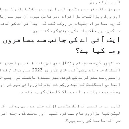
قرار دیتے ہیں۔
i
بیرون ملک سفر سے روکے جانے والوں میں مختلف قسم کے مسا
l
اور ورک ویزا کےحامل افراد بھی شامل ہیں۔ ان میں سے زیا
کہ یہ مسافر اس بنیاد پر روکے گئے کہ ایف آئی اے کو خدشہ
سے کسی اور ملک جانے کی کوشش کر سکتے ہیں۔
ایف آئی اے کی جانب سے مسافروں 
وجہ کیا ہے؟
مسافروں کی سخت جانچ پڑتال میں اس وقت اضافہ ہوا جب پاک
المناک حادثات پیش آئے۔ خ
راستوں سے سفر کرنے کی کوشش میں متعدد پاکستانی اپنی جا
انسانی اسمگلنگ کے نیٹ ورکس کے خلاف کارروائی تیز کی اور
رسک سمجھے جانے والے ممالک کا سفر کر رہے تھے۔
تاہم یہ پالیسی اب ایک بڑے سوال کو جنم دے رہی ہے کہ اگر
لیکن کیا ہزاروں عام مسافر، طلبہ اور محنت کش، چند افرا
سزا کا سامنا کر رہے ہیں؟