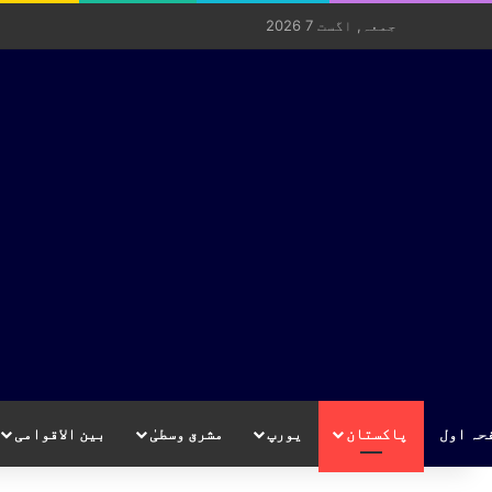
جمعہ, اگست 7 2026
حہ اول
پاکستان
یورپ
مشرق وسطیٰ
بین الاقوامی