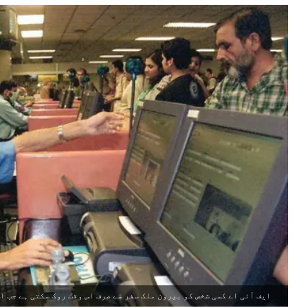
ایف آئی اے کسی شخص کو بیرون ملک سفر سے صرف اس وقت روک سکتی ہے جب ا