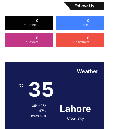
Follow Us
0
0
Followers
Fans
0
0
Followers
Subscribers
Weather
35
℃
Lahore
35º - 28º
47%
5.01 km/h
Clear Sky