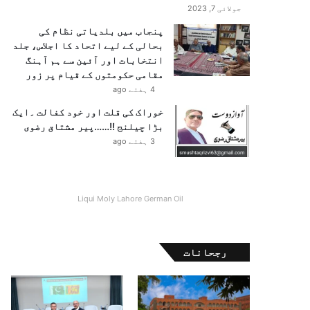
جولائی 7, 2023
پنجاب میں بلدیاتی نظام کی
بحالی کے لیے اتحاد کا اجلاس، جلد
انتخابات اور آئین سے ہم آہنگ
مقامی حکومتوں کے قیام پر زور
4 ہفتے ago
خوراک کی قلت اور خود کفالت ۔ایک
بڑا چیلنج !!……پیر مشتاق رضوی
3 ہفتے ago
Liqui Moly Lahore German Oil
رجحانات