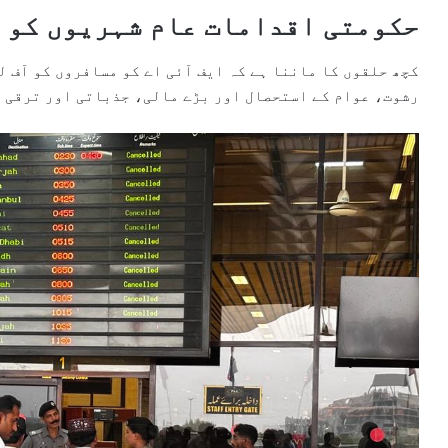
حکومتی اقدامات عام شہریوں کو ک
کچھ حلقوں کا ماننا ہے کہ ایف آئی اے کو مسافروں کو آف ل
رشوت، عوام کے استحصال اور بڑے مالی، جذباتی اور ترقی م