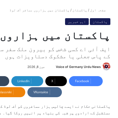
صفحہ اول
/
پاکستان
/
پاکستان میں ہزاروں مسافر آف لوڈ
پاکستان
اہم خبریں
پاکستان میں ہزاروں 
ایف آئی اے کسی شخص کو بیرون ملک سفر سے
کے پاس جعلی یا مشکوک دستاویزات ہوں
Voice of Germany Urdu News
S
جون 8, 2026
e
n
LinkedIn
X
Facebook
d
lassniki
VKontakte
a
n
e
پاکستانی حکام نے ایسے چالیس ہزار مسافروں کو آف لوڈ کی
m
مستقبل کے ارادوں پر شبہ کی بنیاد پر انہیں روکا گیا۔ ما
a