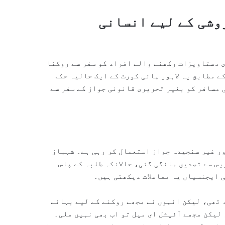
وشی کے لیے انسانی
ی دستاویزات رکھنے والے افراد کو سفر سے روکنا
ے مطابق یہ لاہور ہائی کورٹ کے ایک حالیہ حکم
ی مسافر کو بغیر تحریری قانونی جواز کے سفر سے
ور غیر سنجیدہ جواز استعمال کر رہی ہے۔ شہباز
س سے تصدیق مانگی گئی، حالانکہ طلبہ کے پاس
 ایجنسیاں یہ معاملات دیکھتی ہیں۔
 تھی، لیکن انہوں نے مجھے روکنے کے لیے بہانے
 لیکن مجھے آفیشل ای میل تو اب بھی نہیں ملی۔