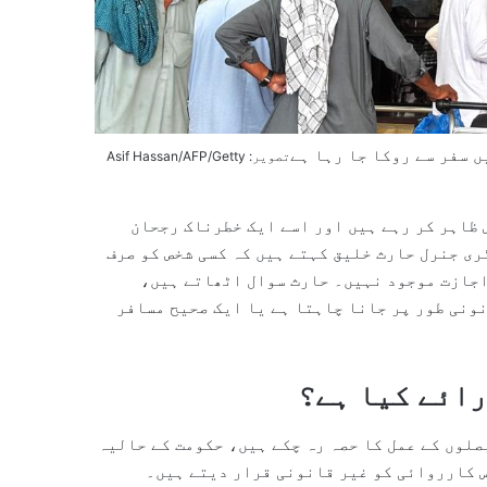
 سفر سے روکا جا رہا ہے
تصویر: Asif Hassan/AFP/Getty
ظاہر کر رہے ہیں اور اسے ایک خطرناک رجحان
ی جنرل حارث خلیق کہتے ہیں کہ کسی شخص کو صرف
اجازت موجود نہیں۔ حارث سوال اٹھاتے ہیں،
نونی طور پر جانا چاہتا ہے یا ایک صحیح مسافر
رائے کیا ہے؟
صلوں کے عمل کا حصہ رہ چکے ہیں، حکومت کے حالیہ
س کارروائی کو غیر قانونی قرار دیتے ہیں۔