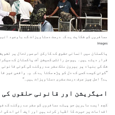
مسافروں کو شکایت ہے کہ درست دستاویزات کے باوجود انہیں
Images
پاکستان میں انسانی حقوق کے کارکن اس صورتحال پر تشویش 
قرار دیتے ہیں۔ ہیومن رائٹس کمیشن آف پاکستان کے سیکرٹر
شک کی بنیاد پر بیرون ملک سفر سے روکنے کی کوئی قانونی 
’’کوئی کیسے کسی کے دل کو پڑھ سکتا ہے کہ وہ واقعی غیر قا
ہے؟ اصل چیز صرف درست سفری دستاویزات ہیں۔‘‘
امیگریشن اور قانونی حلقوں کی 
کچھ ایسے ماہرین جو پہلے مسافروں کو سفر سے روکنے کے فی
اقدامات پر حیرت کا اظہار کرتے ہیں اور ایف آئی اے کی ا