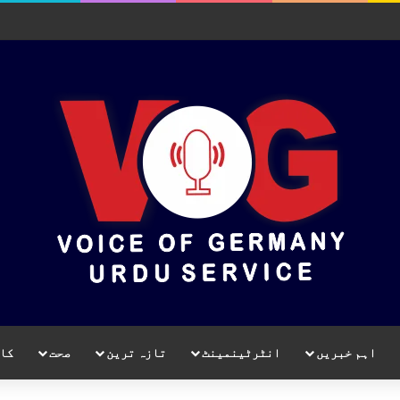
اہم خبریں
انٹرٹینمینٹ
تازہ ترین
صحت
کا