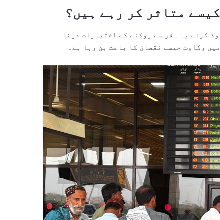
یسے متاثر کر رہے ہیں؟
وڈ کرنے یا سفر سے روکنے کے اختیارات دینا
یں رکاوٹ جیسے نقصان کا باعث بن رہا ہے۔