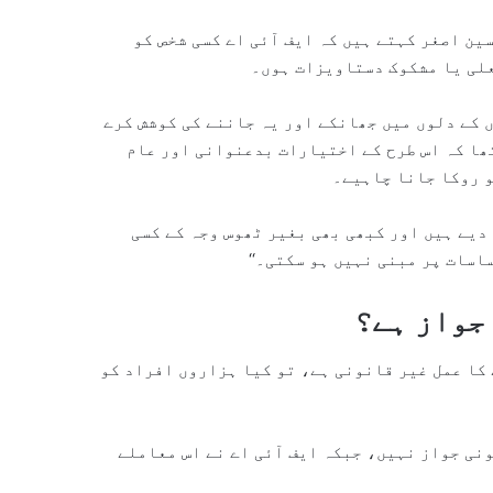
ین اصغر کہتے ہیں کہ ایف آئی اے کسی شخص کو
علی یا مشکوک دستاویزات ہوں۔
ں کے دلوں میں جھانکے اور یہ جاننے کی کوشش کرے
تھا کہ اس طرح کے اختیارات بدعنوانی اور عام
و روکا جانا چاہیے۔
دیے ہیں اور کبھی بھی بغیر ٹھوس وجہ کے کسی
اسات پر مبنی نہیں ہو سکتی۔‘‘
جواز ہے؟
 کا عمل غیر قانونی ہے، تو کیا ہزاروں افراد کو
نی جواز نہیں، جبکہ ایف آئی اے نے اس معاملے