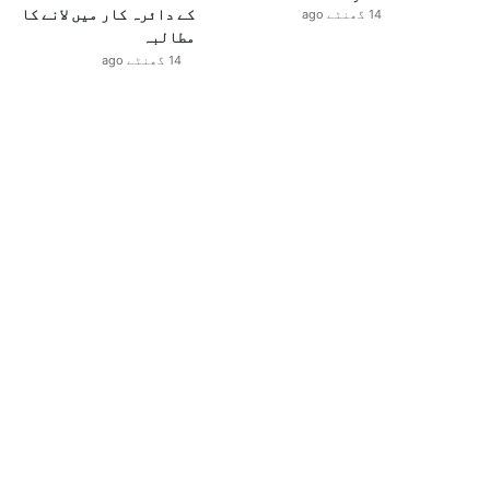
کے دائرہ کار میں لانے کا
14 گھنٹے ago
مطالبہ
14 گھنٹے ago