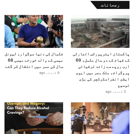
رجحانات
پاکستان ایئرپورٹس اتھارٹی
فٹبال کی دنیا سوگوار، لیونل
کے قیام کے دو سال مکمل، 69
میسی کے والد خورخے میسی 68
ارب روپے سے زائد ترقیاتی
سال کی عمر میں انتقال کر گئے
پروگرام، ملک بھر میں ایوی
6 گھنٹے ago
ایشن انفراسٹرکچر کی بڑی
توسیع
5 گھنٹے ago