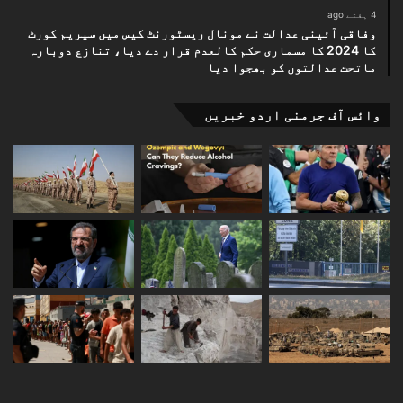
4 ہفتے ago
وفاقی آئینی عدالت نے مونال ریسٹورنٹ کیس میں سپریم کورٹ
کا 2024 کا مسماری حکم کالعدم قرار دے دیا، تنازع دوبارہ
ماتحت عدالتوں کو بھجوا دیا
وائس آف جرمنی اردو خبریں