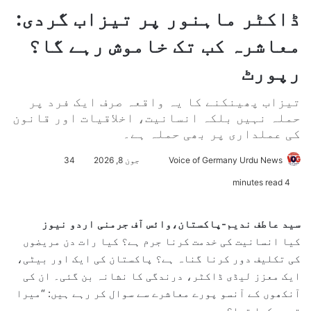
ڈاکٹر ماہنور پر تیزاب گردی:
معاشرہ کب تک خاموش رہے گا؟
رپورٹ
تیزاب پھینکنے کا یہ واقعہ صرف ایک فرد پر
حملہ نہیں بلکہ انسانیت، اخلاقیات اور قانون
کی عملداری پر بھی حملہ ہے۔
Voice of Germany Urdu News
S
جون 8, 2026
34
e
4 minutes read
n
d
سید عاطف ندیم-پاکستان،وائس آف جرمنی اردو نیوز
a
کیا انسانیت کی خدمت کرنا جرم ہے؟ کیا رات دن مریضوں
n
کی تکلیف دور کرنا گناہ ہے؟ پاکستان کی ایک اور بیٹی،
e
ایک معزز لیڈی ڈاکٹر، درندگی کا نشانہ بن گئی۔ ان کی
m
آنکھوں کے آنسو پورے معاشرے سے سوال کر رہے ہیں: “میرا
a
قصور کیا تھا؟
i