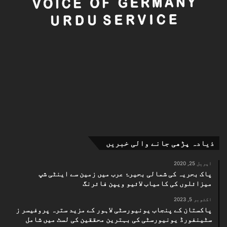
ذیادہ پڑھی جانے والی خبریں
اپریل 25, 2020
پاک بحریہ کی شمالی بحیرۂ عرب میں زمین سے اینٹی شپ
میزائلوں کی کامیاب لائیو ویپن فائرنگ
اکتوبر 5, 2023
پاکستان کے پنجاب یونیورسٹی لاہور کے مزید سترہ پروفیسر ز
سٹینفورڈ یونیورسٹی کی بہترین محققین کی لسٹ میں شامل