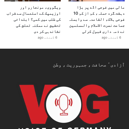
مالی میں فوجی اڈے پر بڑا
ویگووی، مونجارو اور
دہشت گرد حملہ، کم از کم 10
اوزیمپک کے استعمال سے شراب
فوجی ہلاک، القاعدہ سے وابستہ
کی طلب میں کمی؟ ابتدائی
جماعت نصرت الاسلام والمسلمین
تحقیق نے ممکنہ تعلق کی
نے ذمہ داری قبول کرلی
نشاندہی کر دی
6 گھنٹے ago
6 گھنٹے ago
آزادیٴ صحافت ، جمہوریت ، وطن