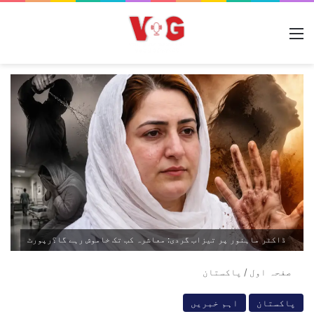
مینو
ڈاکٹر ماہنور پر تیزاب گردی: معاشرہ کب تک خاموش رہے گا؟رپورٹ
صفحہ اول
/
پاکستان
پاکستان
اہم خبریں