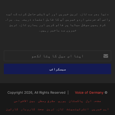
دنیا بھر سے تازہ ترین خبریں اور اپ ڈیٹس حاصل کرنے کے لیے
وائس آف جرمنی اردو خبریں آپ کا قابل اعتماد ذریعہ ہے۔ براہ
کرم ہمیں سوشل میڈیا پر فالو کریں اور ہماری تازہ ترین
خبروں سے باخبر رہیں۔
RSS
TikTok
Instagram
YouTube
LinkedIn
Facebook
X
اپنا
ای
میل
کا
پتا
لکھو
Voice of Germany
© Copyright 2026, All Rights Reserved |
صفحہ اول
پاکستان
یورپ
مشرق وسطیٰ
بین الاقوامی
اہم خبریں
انٹرٹینمینٹ
تازہ ترین
صحت
کاروبار
کارٹون