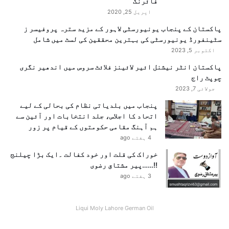
فائرنگ
اپریل 25, 2020
پاکستان کے پنجاب یونیورسٹی لاہور کے مزید سترہ پروفیسر ز
سٹینفورڈ یونیورسٹی کی بہترین محققین کی لسٹ میں شامل
اکتوبر 5, 2023
پاکستان انٹر نیشنل ائیر لائینز فلائٹ سروس میں اندھیر نگری
چوپٹ راج
جولائی 7, 2023
پنجاب میں بلدیاتی نظام کی بحالی کے لیے
اتحاد کا اجلاس، جلد انتخابات اور آئین سے
ہم آہنگ مقامی حکومتوں کے قیام پر زور
4 ہفتے ago
خوراک کی قلت اور خود کفالت ۔ایک بڑا چیلنج
!!……پیر مشتاق رضوی
3 ہفتے ago
Liqui Moly Lahore German Oil