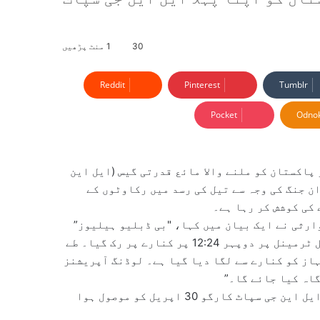
30
1 منٹ پڑھیں
Reddit
Pinterest
Tumblr
Pocket
Odnok
پاکستان کو ملنے والا مائع قدرتی گیس (ایل این
ن جنگ کی وجہ سے تیل کی رسد میں رکاوٹوں کے
کی کوشش کر رہا ہے۔
ارثی نے ایک بیان میں کہا، "بی ڈبلیو ہیلیوز”
نامی جہاز اتوار کو پورٹ قاسم پہنچا اور پی جی پی سی ایل ٹرمینل پر دوپہر 12:24 پر کنارے پر رک گیا۔ طے
از کو کنارے سے لگا دیا گیا ہے۔ لوڈنگ آپریشنز
اہ کیا جائے گا۔”
ایران کی جنگ شروع ہونے کے بعد سے پاکستان کو اپنا پہلا ایل این جی سپاٹ کارگو 30 اپریل کو موصول ہوا