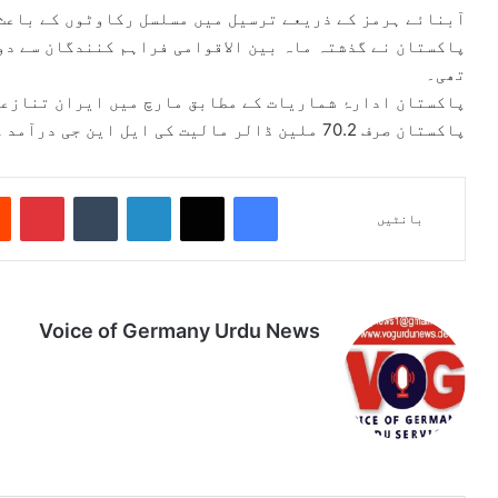
آبنائے ہرمز کے ذریعے ترسیل میں مسلسل رکاوٹوں کے باعث
پاکستان نے گذشتہ ماہ بین الاقوامی فراہم کنندگان سے دو 
تھی۔
پاکستان ادارۂ شماریات کے مطابق مارچ میں ایران تنازعے
پاکستان صرف 70.2 ملین ڈالر مالیت کی ایل این جی درآمد کر سکا۔
Pinterest
Tumblr
LinkedIn
X
Facebook
بانٹیں
Voice of Germany Urdu News
Tik
Ins
Yo
Lin
Fa
We
To
tag
uT
ke
ce
bsi
k
ra
ub
dIn
bo
te
m
e
ok