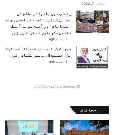
جولائی 7, 2023
پنجاب میں بلدیاتی نظام کی
بحالی کے لیے اتحاد کا اجلاس، جلد
انتخابات اور آئین سے ہم آہنگ
مقامی حکومتوں کے قیام پر زور
4 ہفتے ago
خوراک کی قلت اور خود کفالت ۔ایک
بڑا چیلنج !!……پیر مشتاق رضوی
2 ہفتے ago
Liqui Moly Lahore German Oil
رجحانات