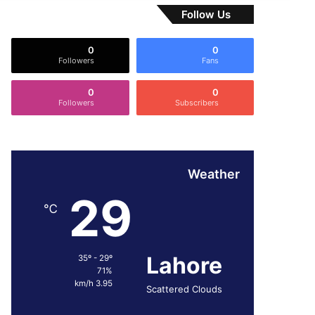
Follow Us
0
0
Followers
Fans
0
0
Followers
Subscribers
Weather
29
℃
Lahore
35º - 29º
71%
3.95 km/h
Scattered Clouds