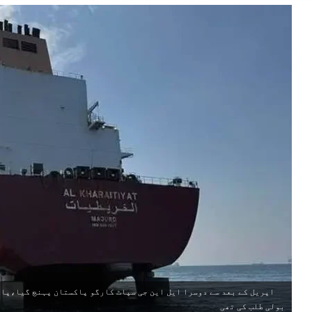
اپریل کے بعد سے دوسرا ایل این جی سپاٹ کارگو پاکستان پہنچ گیا،پاک
بولی طلب کی تھی