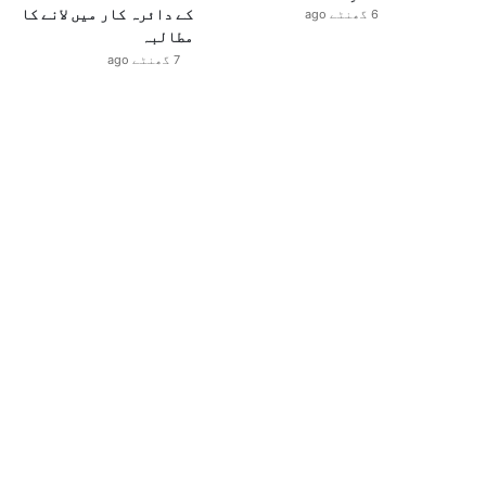
کے دائرہ کار میں لانے کا
6 گھنٹے ago
مطالبہ
7 گھنٹے ago