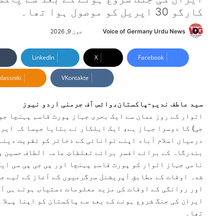
کارگو 30 اپریل کو موصول ہوا تھا۔
Voice of Germany Urdu News
S
جون 9, 2026
e
n
LinkedIn
X
Facebook
d
lassniki
VKontakte
a
n
e
سید عاطف ندیم-پاکستان،وائس آف جرمنی اردو نیوز
m
اتوار کے روز عمان سے ایک بحری جہاز پورٹ قاسم پہنچا جو 
a
جی) کا دوسرا جہاز ہے، ایک اہلکار نے بتایا جیسا کہ ایرا
i
درمیان اسلام آباد اپنے توانائی کے ذخائر کو تقویت دینے 
l
بندرگاہ کے برائے افسر برائے تعلقاتِ عامہ الطاف حسین و
شدہ اوقات کے مطابق آپریشنل سرگرمیوں کے آغاز کے لیے جہ
اور روانگی کے اوقات کی مزید معلومات دستیاب ہوتے ہی آگ
تھا۔