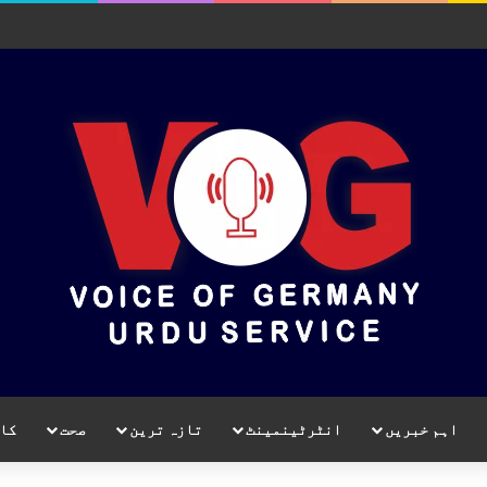
اہم خبریں
انٹرٹینمینٹ
تازہ ترین
صحت
کا