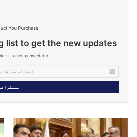
duct You Purchase
g list to get the new updates!
or sit amet, consectetur.
ا
پ
ن
ا
ا
ی
م
ی
ل
پ
ل
ک
ن
ب
ا
ج
ن