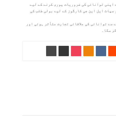
 اپنی توانائی کی ضروریات پوری کرنے کے لیے
سپاٹ ایل این جی کارگوز کے لیے بولی طلب کی
 سے توانائی کی علاقائی تجارت متأثر ہوئی اور
Reddit
VKontakte
Odnoklassniki
Pocket
ای میل کے ذریعے شیئر کریں
پرنٹ کریں