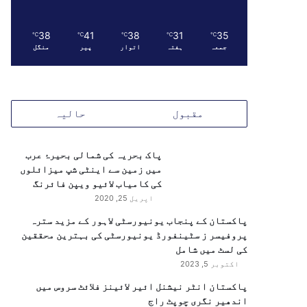
38
41
38
31
35
℃
℃
℃
℃
℃
جمعہ
ہفتہ
اتوار
پیر
منگل
مقبول
حالیہ
پاک بحریہ کی شمالی بحیرۂ عرب
میں زمین سے اینٹی شپ میزائلوں
کی کامیاب لائیو ویپن فائرنگ
اپریل 25, 2020
پاکستان کے پنجاب یونیورسٹی لاہور کے مزید سترہ
پروفیسر ز سٹینفورڈ یونیورسٹی کی بہترین محققین
کی لسٹ میں شامل
اکتوبر 5, 2023
پاکستان انٹر نیشنل ائیر لائینز فلائٹ سروس میں
اندھیر نگری چوپٹ راج