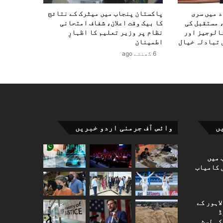
د میں سری
پاکستان پنجاب میں میٹرک کے نتائج
 مستقبل کی
کا بیک وقت اعلان، شفاف امتحانی
الوجیز اور
نظام پر وزیر تعلیم کا اظہارِ
 تبادلہ خیال
اطمینان
6 گھنٹے ago
ں
وائس آف جرمنی اردو خبریں
 میں
 کامیاب
اہور کے
ڈ
کی لسٹ