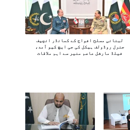
لبنانی مسلح افواج کے کمانڈر انچیف
جنرل روڈولف ہیکل کی جی ایچ کیو آمد،
فیلڈ مارشل عاصم منیر سے اہم ملاقات