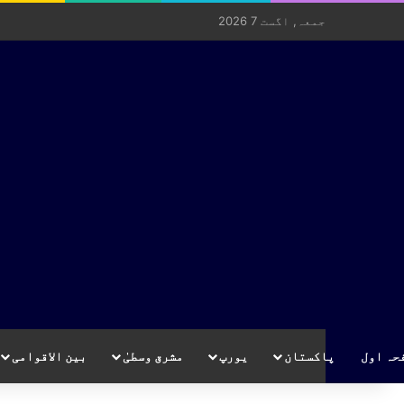
جمعہ, اگست 7 2026
حہ اول
پاکستان
یورپ
مشرق وسطیٰ
بین الاقوامی