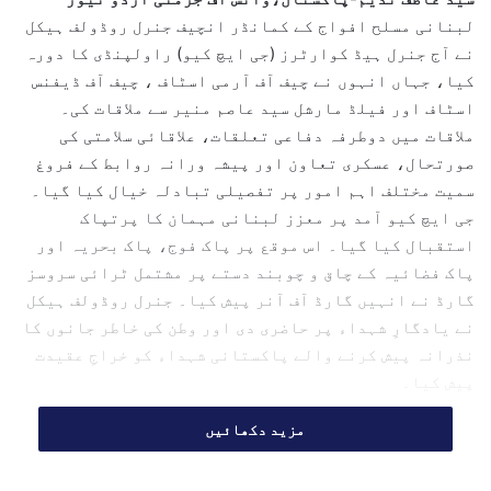
a
لبنانی مسلح افواج کے کمانڈر انچیف جنرل روڈولف ہیکل
n
نے آج جنرل ہیڈ کوارٹرز (جی ایچ کیو) راولپنڈی کا دورہ
e
کیا، جہاں انہوں نے چیف آف آرمی اسٹاف ، چیف آف ڈیفنس
m
اسٹاف اور فیلڈ مارشل سید عاصم منیر سے ملاقات کی۔
a
ملاقات میں دوطرفہ دفاعی تعلقات، علاقائی سلامتی کی
i
l
صورتحال، عسکری تعاون اور پیشہ ورانہ روابط کے فروغ
سمیت مختلف اہم امور پر تفصیلی تبادلہ خیال کیا گیا۔
جی ایچ کیو آمد پر معزز لبنانی مہمان کا پرتپاک
استقبال کیا گیا۔ اس موقع پر پاک فوج، پاک بحریہ اور
پاک فضائیہ کے چاق و چوبند دستے پر مشتمل ٹرائی سروسز
گارڈ نے انہیں گارڈ آف آنر پیش کیا۔ جنرل روڈولف ہیکل
نے یادگارِ شہداء پر حاضری دی اور وطن کی خاطر جانوں کا
نذرانہ پیش کرنے والے پاکستانی شہداء کو خراجِ عقیدت
پیش کیا۔
مزید دکھائیں