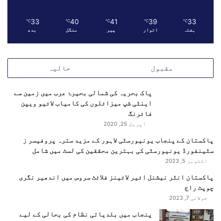
ا
س
و
ے
33
40
41
39
33
ن
℃
℃
℃
℃
℃
ا
ہفتہ
اتوار
پیر
منگل
بدھ
م
ی
ز
ل
ی
ا
د
مقبول
حالیہ
ی
م
ن
ض
پاک بحریہ کی شمالی بحیرۂ عرب میں زمین سے
ج
ب
اینٹی شپ میزائلوں کی کامیاب لائیو ویپن
ی
و
فائرنگ
ک
ط
ے
اپریل 25, 2020
ب
ل
ن
پاکستان کے پنجاب یونیورسٹی لاہور کے مزید سترہ پروفیسر ز
ی
ا
سٹینفورڈ یونیورسٹی کی بہترین محققین کی لسٹ میں شامل
ے
ن
اکتوبر 5, 2023
ب
ے
و
پاکستان انٹر نیشنل ائیر لائینز فلائٹ سروس میں اندھیر نگری
پ
ل
چوپٹ راج
ر
ی
ا
جولائی 7, 2023
ط
ت
پنجاب میں بلدیاتی نظام کی بحالی کے لیے
ل
ف