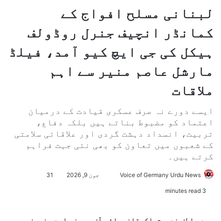
لبنانی مسلح افواج کے
کمانڈر انچیف جنرل روڈولف
ہیکل کی جی ایچ کیو آمد، فیلڈ
مارشل عاصم منیر سے اہم
ملاقات
ایسے دورے نہ صرف عسکری قیادت کے درمیان
اعتماد کو مضبوط بناتے ہیں بلکہ دفاع،
تربیت، انسداد دہشت گردی اور علاقائی سلامتی
کے شعبوں میں تعاون کو بھی نئی جہت فراہم
کرتے ہیں۔
Voice of Germany Urdu News
S
جون 9, 2026
31
e
3 minutes read
n
d
سید عاطف ندیم-پاکستان،وائس آف جرمنی اردو نیوز