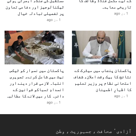
کے لیے مکمل فنڈڈ وظائف کا
مستقبل کی جنگ، ابھرتی ہوئی
تاریخی معاہدہ
ٹیکنالوجیز اور دفاعی تعاون
پر تفصیلی تبادلہ خیال
1 دن ago
1 دن ago
پاکستان پنجاب میں میٹرک کے
پاکستان میں نسوار کو ٹیکس
نتائج کا بیک وقت اعلان، شفاف
نیٹ میں شامل کرنے، تصویری
امتحانی نظام پر وزیر تعلیم
انتباہ لازمی قرار دینے اور
کا اظہارِ اطمینان
انسدادِ تمباکو قوانین کے
دائرہ کار میں لانے کا مطالبہ
1 دن ago
1 دن ago
آزادیٴ صحافت ، جمہوریت ، وطن