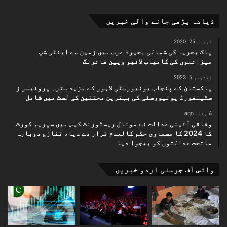
ذیادہ پڑھی جانے والی خبریں
اپریل 25, 2020
پاک بحریہ کی شمالی بحیرۂ عرب میں زمین سے اینٹی شپ
میزائلوں کی کامیاب لائیو ویپن فائرنگ
اکتوبر 5, 2023
پاکستان کے پنجاب یونیورسٹی لاہور کے مزید سترہ پروفیسر ز
سٹینفورڈ یونیورسٹی کی بہترین محققین کی لسٹ میں شامل
4 ہفتے ago
وفاقی آئینی عدالت نے مونال ریسٹورنٹ کیس میں سپریم کورٹ
کا 2024 کا مسماری حکم کالعدم قرار دے دیا، تنازع دوبارہ
ماتحت عدالتوں کو بھجوا دیا
وائس آف جرمنی اردو خبریں