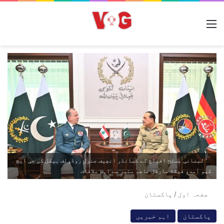
مینو
لبنانی مسلح افواج کے کمانڈر انچیف جنرل روڈولف ہیکل کی جی ایچ
کیو آمد، فیلڈ مارشل عاصم منیر سے اہم ملاقات
صفحہ اول
/
پاکستان
پاکستان
اہم خبریں