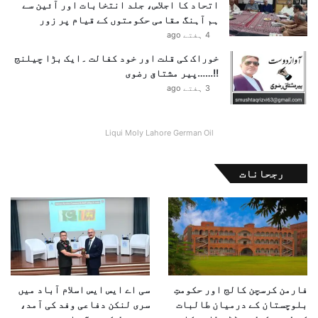
اتحاد کا اجلاس، جلد انتخابات اور آئین سے
ب
ا
ہم آہنگ مقامی حکومتوں کے قیام پر زور
ک
ق
4 ہفتے ago
ی
ت
خوراک کی قلت اور خود کفالت ۔ایک بڑا چیلنج
ھ
!!……پیر مشتاق رضوی
ی
3 ہفتے ago
Liqui Moly Lahore German Oil
رجحانات
فارمن کرسچن کالج اور حکومتِ
سی اے ایس ایس اسلام آباد میں
بلوچستان کے درمیان طالبات
سری لنکن دفاعی وفد کی آمد،