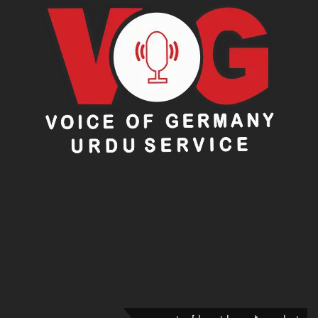
ذیادہ پڑھی جانے والی خبریں