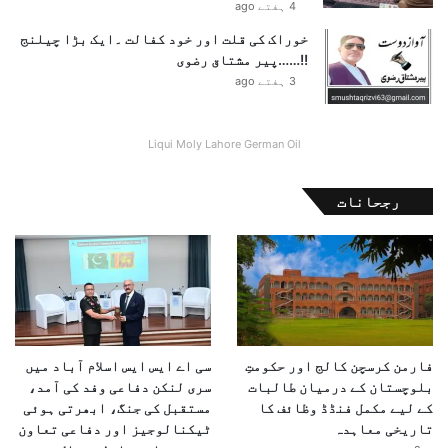
4 ہفتے ago
خوراک کی قلت اور خود کفالت ۔ایک بڑا چیلنج
!!……پیر مشتاق رضوی
3 ہفتے ago
Liqui Moly Lahore German Oil
رجحانات
فارمن کرسچن کالج اور حکومتِ
سی اے ایس ایس اسلام آباد میں
بلوچستان کے درمیان طالبات
سری لنکن دفاعی وفد کی آمد،
کے لیے مکمل فنڈڈ وظائف کا
مستقبل کی جنگ، ابھرتی ہوئی
تاریخی معاہدہ
ٹیکنالوجیز اور دفاعی تعاون