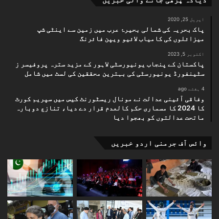
اپریل 25, 2020
پاک بحریہ کی شمالی بحیرۂ عرب میں زمین سے اینٹی شپ
میزائلوں کی کامیاب لائیو ویپن فائرنگ
اکتوبر 5, 2023
پاکستان کے پنجاب یونیورسٹی لاہور کے مزید سترہ پروفیسر ز
سٹینفورڈ یونیورسٹی کی بہترین محققین کی لسٹ میں شامل
4 ہفتے ago
وفاقی آئینی عدالت نے مونال ریسٹورنٹ کیس میں سپریم کورٹ
کا 2024 کا مسماری حکم کالعدم قرار دے دیا، تنازع دوبارہ
ماتحت عدالتوں کو بھجوا دیا
وائس آف جرمنی اردو خبریں