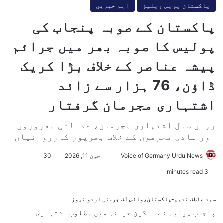
پاکستان پریس ریلیز
اہم خبریں
پاکستان کے صوبہ پنجاب کی
پولیس کا صوبہ بھر میں جرائم
پیشہ عناصر کے خلاف بڑا کریک
ڈاؤن، 76 ہزار سے زائد
اشتہاری مجرمان گرفتار
رواں سال اشتہاری مجرمان، عدالتی مفروروں
اور عادی مجرموں کے خلاف بھرپور کارروائیاں
Voice of Germany Urdu News
S
جون 11, 2026
30
e
3 minutes read
n
d
سید عاطف ندیم-پاکستان،وائس آف جرمنی اردو نیوز
a
پنجاب پولیس نے سنگین جرائم میں مطلوب اشتہاری
n