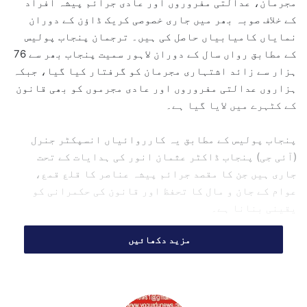
مجرمان، عدالتی مفروروں اور عادی جرائم پیشہ افراد
e
کے خلاف صوبہ بھر میں جاری خصوصی کریک ڈاؤن کے دوران
m
نمایاں کامیابیاں حاصل کی ہیں۔ ترجمان پنجاب پولیس
a
کے مطابق رواں سال کے دوران لاہور سمیت پنجاب بھر سے 76
i
ہزار سے زائد اشتہاری مجرمان کو گرفتار کیا گیا، جبکہ
l
ہزاروں عدالتی مفروروں اور عادی مجرموں کو بھی قانون
کے کٹہرے میں لایا گیا ہے۔
پنجاب پولیس کے مطابق یہ کارروائیاں انسپکٹر جنرل
(آئی جی) پنجاب ڈاکٹر عثمان انور کی ہدایات کے تحت
جاری ہیں جن کا مقصد جرائم پیشہ عناصر کا قلع قمع،
عوام کے جان و مال کا تحفظ اور قانون کی حکمرانی کو
یقینی بنانا ہے۔
مزید دکھائیں
76 ہزار سے زائد اشتہاری
مجرمان گرفتار
ترجمان پنجاب پولیس کے مطابق رواں سال صوبے بھر میں