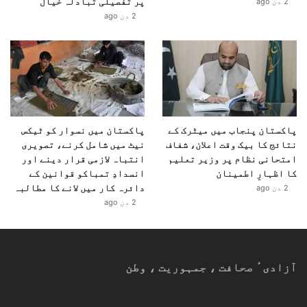
پر تفصیلی تبادلہ خیال
2 دن ago
2 دن ago
پاکستان پنجاب میں میٹرک کے
پاکستان میں نسوار کو ٹیکس
نتائج کا بیک وقت اعلان، شفاف
نیٹ میں شامل کرنے، تصویری
امتحانی نظام پر وزیر تعلیم
انتباہ لازمی قرار دینے اور
کا اظہارِ اطمینان
انسدادِ تمباکو قوانین کے
دائرہ کار میں لانے کا مطالبہ
2 دن ago
2 دن ago
آزادیٴ صحافت ، جمہوریت ، وطن