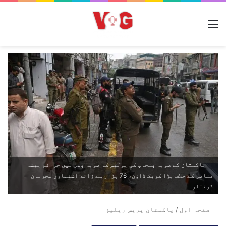
مینو
پاکستان کے صوبہ پنجاب کی پولیس کا صوبہ بھر میں جرائم پیشہ
عناصر کے خلاف بڑا کریک ڈاؤن، 76 ہزار سے زائد اشتہاری مجرمان
گرفتار
صفحہ اول
/
پاکستان پریس ریلیز