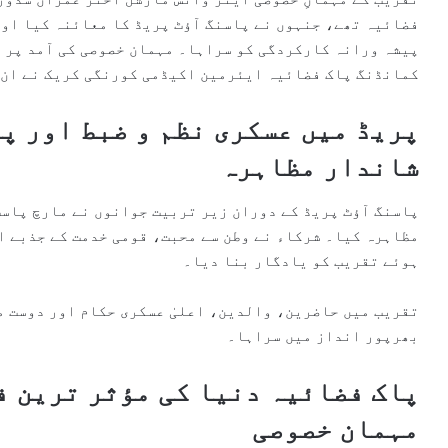
فضائیہ تھے، جنہوں نے پاسنگ آؤٹ پریڈ کا معائنہ کیا او
پیشہ ورانہ کارکردگی کو سراہا۔ مہمان خصوصی کی آمد پر 
کمانڈنگ پاک فضائیہ ایئرمین اکیڈمی کورنگی کریک نے ان 
پریڈ میں عسکری نظم و ضبط اور پ
شاندار مظاہرہ
پاسنگ آؤٹ پریڈ کے دوران زیر تربیت جوانوں نے مارچ پاس
مظاہرہ کیا۔ شرکاء نے وطن سے محبت، قومی خدمت کے جذبے ا
ہوئے تقریب کو یادگار بنا دیا۔
تقریب میں حاضرین، والدین، اعلیٰ عسکری حکام اور دوست م
بھرپور انداز میں سراہا۔
پاک فضائیہ دنیا کی مؤثر ترین ف
مہمان خصوصی