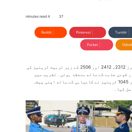
4 minutes read
37
Reddit
Pinterest
Tumblr
Pocket
Odnok
پاک فضائیہ ایئرمین اکیڈمی کورنگی کریک میں انٹری نمبرز 2312، 2412 اور 2506 کے زیر تربیت ٹرینیز کی
ر قومی جذبے کے ساتھ منعقد ہوئی۔ تقریب میں
پاک فضائیہ، پاک بحریہ اور دوست ممالک کے مجموعی طور پر 1045 ٹرینیز نے کامیابی کے ساتھ اپنی پیشہ
صل کیا۔