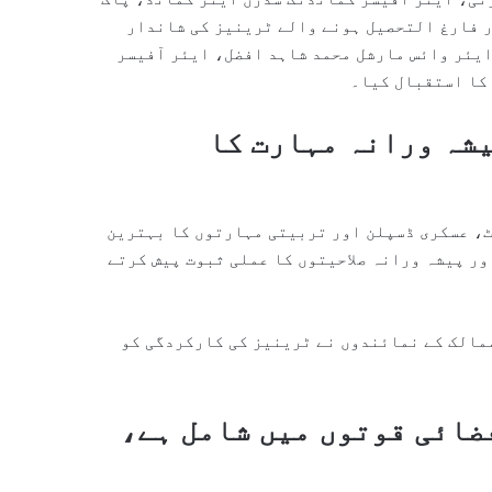
ر فارغ التحصیل ہونے والے ٹرینیز کی شاندار
ایئر وائس مارشل محمد شاہد افضل، ایئر آفیسر
کا استقبال کیا۔
یشہ ورانہ مہارت کا
ٹ، عسکری ڈسپلن اور تربیتی مہارتوں کا بہترین
ور پیشہ ورانہ صلاحیتوں کا عملی ثبوت پیش کرتے
مالک کے نمائندوں نے ٹرینیز کی کارکردگی کو
ضائی قوتوں میں شامل ہے،