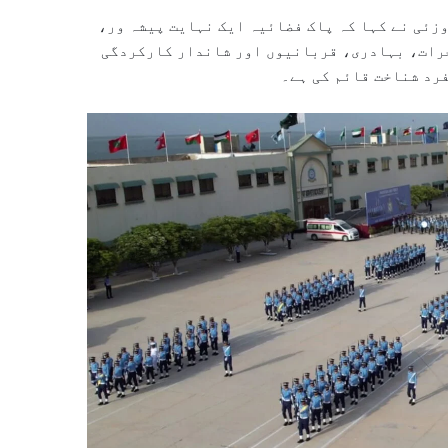
زئی نے کہا کہ پاک فضائیہ ایک نہایت پیشہ ور،
 جرات، بہادری، قربانیوں اور شاندار کارکردگی
فرد شناخت قائم کی ہے۔