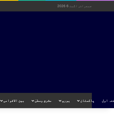
جمعرات, اگست 6 2026
حہ اول
پاکستان
یورپ
مشرق وسطیٰ
بین الاقوامی