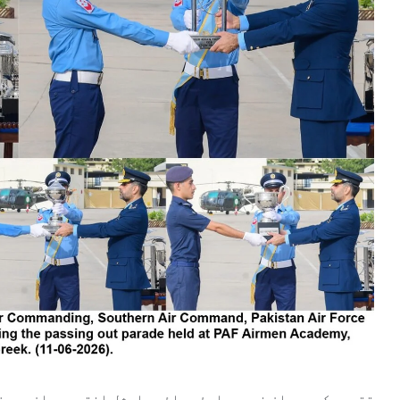
تقریب کے مہمانِ خصوصی ایئر وائس مارشل اختر عمران سدو