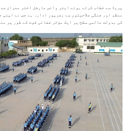
پریڈ سے خطاب کرتے ہوئے ایئر وائس مارشل اختر عمران سدو
منظم اور جنگی صلاحیتوں سے بھرپور ادارہ ہے جس نے اپنی
کی بدولت عالمی سطح پر ایک مؤثر فضائی قوت کے طور پر من