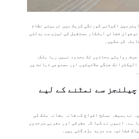
ایئرمین اکیڈمی کورنگی کریک میں تربیتی نظام
 نوجوان فضائی اہلکار مستقبل کی تیزی سے بدلتی
ابلہ کر سکیں۔
 صرف روایتی محاذوں تک محدود نہیں رہا بلکہ
الیکٹرانک جنگی صلاحیتوں اور مصنوعی ذہانت پر
۔
چیلنجز سے نمٹنے کے لیے
ہ نے ہمیشہ مسلح افواج کے شانہ بشانہ ملک کی
ا ہے۔ انہوں نے کہا کہ مشرقی اور مغربی سرحدوں
اک فضائیہ سے مزید بڑھ گئی ہیں۔