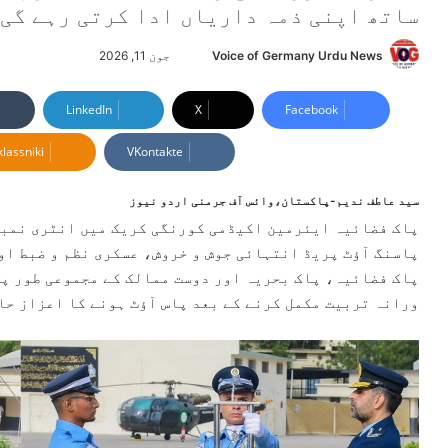
ساتھ اپنی ذمہ داریاں ادا کرتی رہے گی
Voice of Germany Urdu News
S
جون 11, 2026
e
n
LinkedIn
X
Facebook
d
lassniki
VKontakte
a
n
e
سید عاطف ندیم-پاکستان،وائس آف جرمنی اردو نیوز
m
a
پاسنگ آؤٹ پریڈ انتہائی جوش و خروش، عسکری نظم و ضبط او
i
l
ورانہ تربیت مکمل کرنے کے بعد پاس آؤٹ ہونے کا اعزاز حا