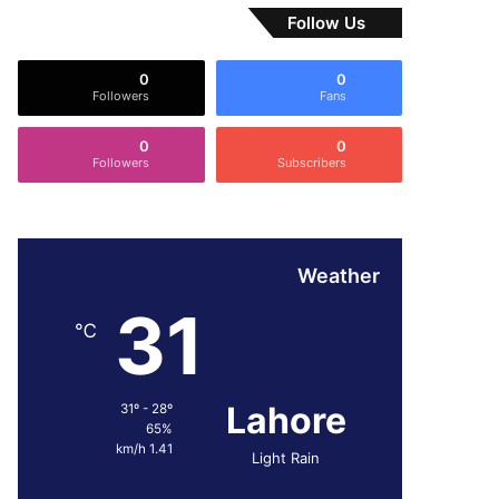
Follow Us
0
0
Followers
Fans
0
0
Followers
Subscribers
Weather
31
℃
Lahore
31º - 28º
65%
1.41 km/h
Light Rain