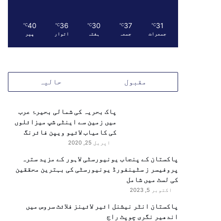
40
36
30
37
31
℃
℃
℃
℃
℃
جمعرات
جمعہ
ہفتہ
اتوار
پیر
مقبول
حالیہ
پاک بحریہ کی شمالی بحیرۂ عرب
میں زمین سے اینٹی شپ میزائلوں
کی کامیاب لائیو ویپن فائرنگ
اپریل 25, 2020
پاکستان کے پنجاب یونیورسٹی لاہور کے مزید سترہ
پروفیسر ز سٹینفورڈ یونیورسٹی کی بہترین محققین
کی لسٹ میں شامل
اکتوبر 5, 2023
پاکستان انٹر نیشنل ائیر لائینز فلائٹ سروس میں
اندھیر نگری چوپٹ راج