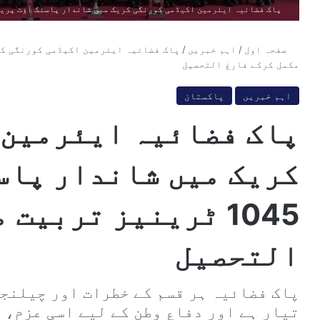
پاک فضائیہ ایئرمین اکیڈمی کورنگی کریک میں شاندار پاسنگ آؤٹ پریڈ، 1045 ٹرینیز تربیت مکمل کرکے فارغ الت
صفحہ اول
/
اہم خبریں
/
مکمل کرکے فارغ التحصیل
اہم خبریں
پاکستان
پاک فضائیہ ایئرمین 
کریک میں شاندار پاس
1045 ٹرینیز تربیت
التحصیل
پاک فضائیہ ہر قسم کے خطرات اور چیلنجز
تیار ہے اور دفاع وطن کے لیے اسی عزم، 