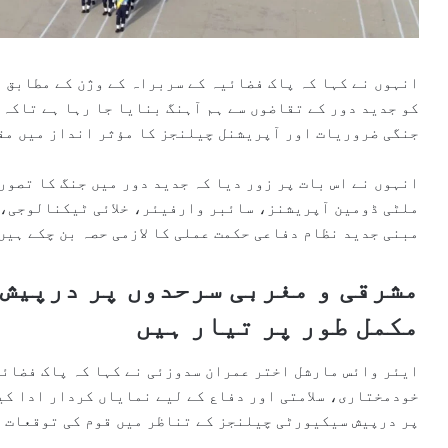
انہوں نے کہا کہ پاک فضائیہ کے سربراہ کے وژن کے مطابق 
کو جدید دور کے تقاضوں سے ہم آہنگ بنایا جا رہا ہے تاکہ
جنگی ضروریات اور آپریشنل چیلنجز کا مؤثر انداز میں مق
انہوں نے اس بات پر زور دیا کہ جدید دور میں جنگ کا تصور
ملٹی ڈومین آپریشنز، سائبر وارفیئر، خلائی ٹیکنالوجی، 
مبنی جدید نظام دفاعی حکمت عملی کا لازمی حصہ بن چکے ہیں
مشرقی و مغربی سرحدوں پر درپیش 
مکمل طور پر تیار ہیں
ایئر وائس مارشل اختر عمران سدوزئی نے کہا کہ پاک فضائی
خودمختاری، سلامتی اور دفاع کے لیے نمایاں کردار ادا کی
پر درپیش سیکیورٹی چیلنجز کے تناظر میں قوم کی توقعات پ