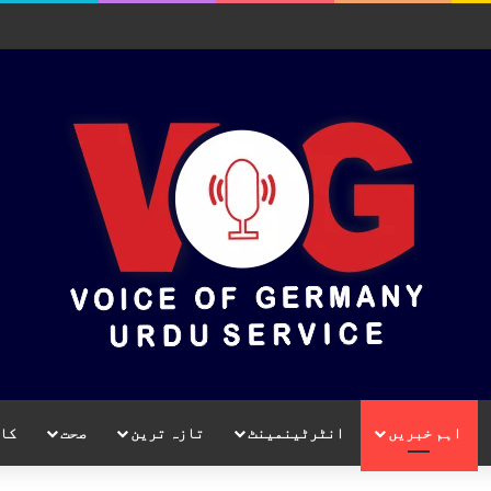
اہم خبریں
انٹرٹینمینٹ
تازہ ترین
صحت
کا