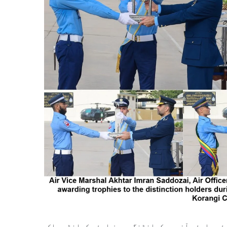
زئی، ایئر آفیسر کمانڈنگ سدرن ایئر کمانڈ، پاک