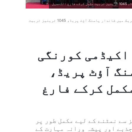
حصیل
پاک فضائیہ ایئرمین اکیڈمی کورنگی کریک میں شاندار پاسنگ آؤٹ پریڈ، 1045 ٹرینیز تربیت
اکیڈمی کورنگی
نگ آؤٹ پریڈ،
 مکمل کرکے فارغ
 سے نمٹنے کے لیے مکمل طور پر
جذبے اور پیشہ ورانہ مہارت کے