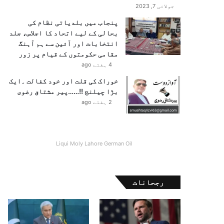
جولائی 7, 2023
پنجاب میں بلدیاتی نظام کی
بحالی کے لیے اتحاد کا اجلاس، جلد
انتخابات اور آئین سے ہم آہنگ
مقامی حکومتوں کے قیام پر زور
4 ہفتے ago
خوراک کی قلت اور خود کفالت ۔ایک
بڑا چیلنج !!……پیر مشتاق رضوی
2 ہفتے ago
Liqui Moly Lahore German Oil
رجحانات