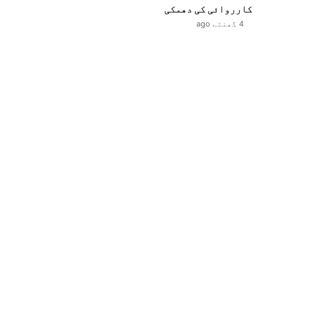
کارروائی کی دھمکی
4 گھنٹے ago