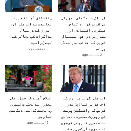
ایران سے متعلق امریکی
پاکستان آبنائے ہرمز
مؤقف برقرار، تمام
معاہدے سے امریکہ اور
عسکری، اقتصادی اور
ایران کے درمیان
سفارتی ذرائع استعمال
مذاکرات کی بحالی کے
کریں گے: نائب صدر جے ڈی
لیے پُرامید
وینس
4 گھنٹے ago
2 گھنٹے ago
امریکی گولہ بارود کے
اسلام آباد کا حمزہ علی
ذخائر پر تنازع: صدر
معذور ہے محتاج نہیں،
ٹرمپ کا واشنگٹن پوسٹ
وہ محنت کش ہے، دیکھیں
کی رپورٹ مسترد، دفاعی
تصاویر
صنعت میں تاریخی توسیع
19 گھنٹے ago
کا دعویٰ، لیکس پر سخت