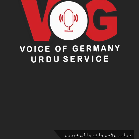
ذیادہ پڑھی جانے والی خبریں