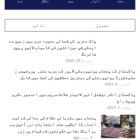
ا
ہفتہ
اتوار
پیر
منگل
بدھ
و
ف
ن
ظ
ی
ط
ت
مقبول
حالیہ
ا
ح
ہ
ف
ر
پاک بحریہ کی شمالی بحیرۂ عرب میں زمین سے
ظ
م
اینٹی شپ میزائلوں کی کامیاب لائیو ویپن
،
ح
فائرنگ
ب
م
اپریل 25, 2020
ی
و
ر
پاکستان کے پنجاب یونیورسٹی لاہور کے مزید سترہ پروفیسر ز
د
و
سٹینفورڈ یونیورسٹی کی بہترین محققین کی لسٹ میں شامل
ا
ن
اکتوبر 5, 2023
ش
ی
ر
ک
پاکستان انٹر نیشنل ائیر لائینز فلائٹ سروس میں اندھیر نگری
ف
ا
چوپٹ راج
ی
ر
جولائی 7, 2023
ڈ
پنجاب میں بلدیاتی نظام کی بحالی کے لیے
ٹ
اتحاد کا اجلاس، جلد انتخابات اور آئین سے
ر
ہم آہنگ مقامی حکومتوں کے قیام پر زور
ا
4 ہفتے ago
ن