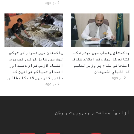
2 دن ago
پاکستان پنجاب میں میٹرک کے
پاکستان میں نسوار کو ٹیکس
نتائج کا بیک وقت اعلان، شفاف
نیٹ میں شامل کرنے، تصویری
امتحانی نظام پر وزیر تعلیم
انتباہ لازمی قرار دینے اور
کا اظہارِ اطمینان
انسدادِ تمباکو قوانین کے
دائرہ کار میں لانے کا مطالبہ
2 دن ago
2 دن ago
آزادیٴ صحافت ، جمہوریت ، وطن