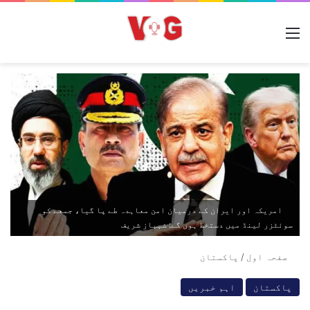
مینو
امریکہ اور ایران کے درمیان امن معاہدہ طے پا گیا، جمعے کو
سوئٹزر لینڈ میں دستخط ہوں گے: شہباز شریف
صفحہ اول
/
پاکستان
پاکستان
اہم خبریں