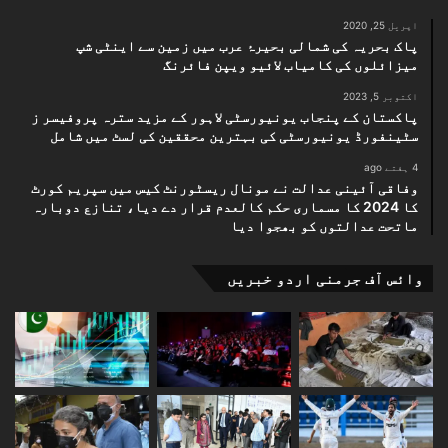
اپریل 25, 2020
پاک بحریہ کی شمالی بحیرۂ عرب میں زمین سے اینٹی شپ
میزائلوں کی کامیاب لائیو ویپن فائرنگ
اکتوبر 5, 2023
پاکستان کے پنجاب یونیورسٹی لاہور کے مزید سترہ پروفیسر ز
سٹینفورڈ یونیورسٹی کی بہترین محققین کی لسٹ میں شامل
4 ہفتے ago
وفاقی آئینی عدالت نے مونال ریسٹورنٹ کیس میں سپریم کورٹ
کا 2024 کا مسماری حکم کالعدم قرار دے دیا، تنازع دوبارہ
ماتحت عدالتوں کو بھجوا دیا
وائس آف جرمنی اردو خبریں