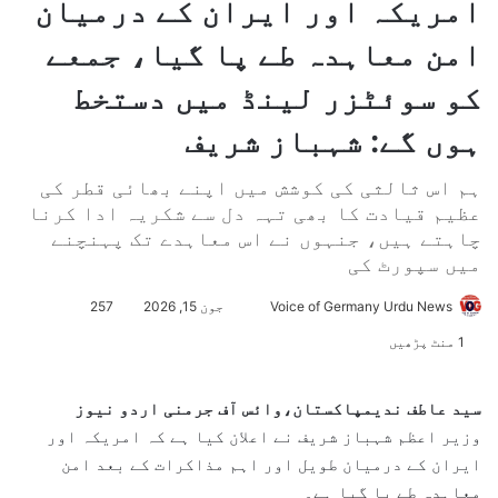
امریکہ اور ایران کے درمیان
امن معاہدہ طے پا گیا، جمعے
کو سوئٹزر لینڈ میں دستخط
ہوں گے: شہباز شریف
ہم اس ثالثی کی کوشش میں اپنے بھائی قطر کی
عظیم قیادت کا بھی تہہ دل سے شکریہ ادا کرنا
چاہتے ہیں، جنہوں نے اس معاہدے تک پہنچنے
میں سپورٹ کی
Voice of Germany Urdu News
S
جون 15, 2026
257
e
1 منٹ پڑھیں
n
d
سید عاطف ندیمپاکستان،وائس آف جرمنی اردو نیوز
a
وزیر اعظم شہباز شریف نے اعلان کیا ہے کہ امریکہ اور
n
ایران کے درمیان طویل اور اہم مذاکرات کے بعد امن
e
معاہدہ طے پا گیا ہے۔
m