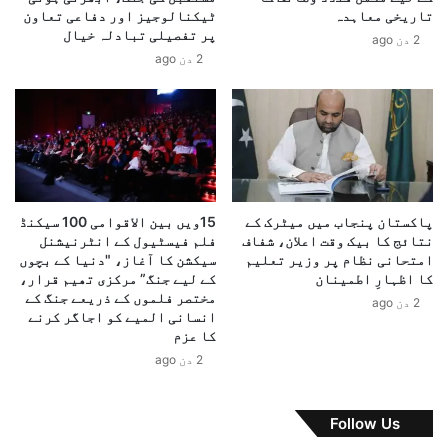
تاریخی معاہدہ
ٹیکنالوجیز اور دفاعی تعاون
ہ
و
پر تفصیلی تبادلہ خیال
ض
2 دن ago
ں
2 دن ago
ر
ک
و
ے
ر
ل
ت
ی
ہ
ے
ے
ا
،
ہ
م
م
پاکستان پنجاب میں میٹرک کے
15ویں بین الاقوامی 100 سیکنڈ
ع
ٹ
نتائج کا بیک وقت اعلان، شفاف
فلم فیسٹیول کے انٹرنیشنل
ر
ی
امتحانی نظام پر وزیر تعلیم
سیکشن کا آغاز، "دنیا کے بچوں
ک
ک
کا اظہارِ اطمینان
کے لیے جنگ” مرکزی تھیم قرار،
ۂ
س
مختصر فلموں کے ذریعے جنگ کے
2 دن ago
ح
ر
انسانی المیے کو اجاگر کرنے
ق
کا عزم
ی
م
ل
2 دن ago
ی
ی
ں
ف
ت
،
Follow Us
ا
ر