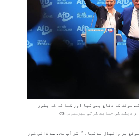
ے موقف کا دفاع بھی کیا اور کہا کہ کہ بطور
ر دینے کی حمایت کرتی ہیں
تصویر: dts
موقع پر وائیڈل نے کہا، ”اگر آپ مجھ سے ذاتی طور