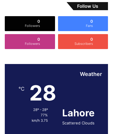
Follow Us
0
0
Followers
Fans
0
0
Followers
Subscribers
Weather
28
℃
Lahore
28º - 28º
77%
3.75 km/h
Scattered Clouds