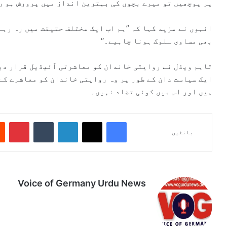
پر پوچھیں تو میرے بچوں کی بہترین انداز میں پرورش ہو رہ
انہوں نے مزید کہا کہ ”ہم اب ایک مختلف حقیقت میں رہ رہے
بھی مساوی سلوک ہونا چاہیے۔‘‘
تاہم ویڈل نے روایتی خاندان کو معاشرتی آئیڈیل قرار دین
ایک سیاست دان کے طور پر وہ روایتی خاندان کو معاشرے کے
ہیں اور اس میں کوئی تضاد نہیں۔
Pinterest
Tumblr
LinkedIn
X
Facebook
بانٹیں
Voice of Germany Urdu News
Tik
Ins
Yo
Lin
Fa
We
To
tag
uT
ke
ce
bsi
k
ra
ub
dIn
bo
te