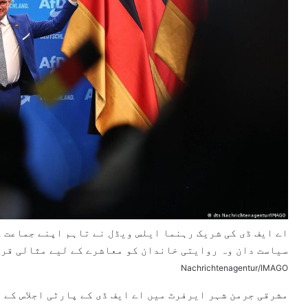
اے ایف ڈی کی شریک رہنما ایلس ویڈل نے تاہم اپنے جماعت ک
سیاست دان وہ روایتی خاندان کو معاشرے کے لیے مثالی قرا
Nachrichtenagentur/IMAGO
مشرقی جرمن شہر ایرفرٹ میں اے ایف ڈی کے پارٹی اجلاس کے 