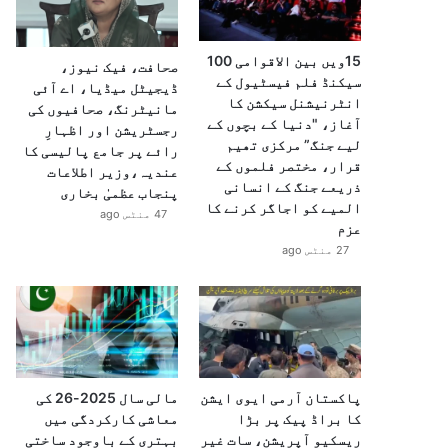
15ویں بین الاقوامی 100
صحافت، فیک نیوز،
سیکنڈ فلم فیسٹیول کے
ڈیجیٹل میڈیا، اے آئی
انٹرنیشنل سیکشن کا
مانیٹرنگ، صحافیوں کی
آغاز، "دنیا کے بچوں کے
رجسٹریشن اور اظہارِ
لیے جنگ” مرکزی تھیم
رائے پر جامع پالیسی کا
قرار، مختصر فلموں کے
عندیہ،وزیر اطلاعات
ذریعے جنگ کے انسانی
پنجاب عظمیٰ بخاری
المیے کو اجاگر کرنے کا
47 منٹس ago
عزم
27 منٹس ago
پاکستان آرمی ایوی ایشن
مالی سال 2025-26 کی
کا براڈ پیک پر بڑا
معاشی کارکردگی میں
ریسکیو آپریشن، سات غیر
بہتری کے باوجود ساختی