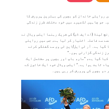
یں روایتی خاندان کو بچوں کی بہترین پرورش کا
وہ جو چاہیں لکھیں، میں خود مختلف طرزِ زندگی
چ لینڈ (اے ایف ڈی) کی شریک رہنما ایلس ویڈل نے
صے سے فاصلہ اختیار کر لیا ہے، جس میں روایتی
گیا ہے۔ آر ٹی ایل/این ٹی وی سے گفتگو کرتے
زِ زندگی گزارتی ہوں۔‘‘
کہا گیا ہے، ”ماں، باپ اور بچوں پر مشتمل ایک
د ثابت ہوا ہے۔‘‘ ایلس ویڈل خود ایک خاتون کے
 دو بچوں کی پرورش کر رہی ہیں۔