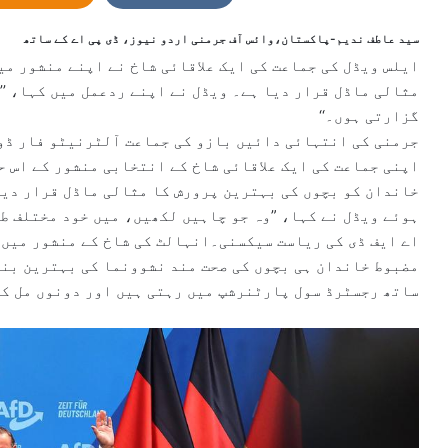
n
e
سید عاطف ندیم-پاکستان،وائس آف جرمنی اردو نیوز، ڈی پی اے کے ساتھ
m
ایلس ویڈل کی جماعت کی ایک علاقائی شاخ نے اپنے منشور م
a
مثالی ماڈل قرار دیا ہے۔ ویڈل نے اپنے ردعمل میں کہا، ’’
i
گزارتی ہوں۔‘‘
l
جرمنی کی انتہائی دائیں بازو کی جماعت آلٹرنیٹو فار ڈوئ
اپنی جماعت کی ایک علاقائی شاخ کے انتخابی منشور کے اس ح
خاندان کو بچوں کی بہترین پرورش کا مثالی ماڈل قرار دیا 
ہوئے ویڈل نے کہا، ”وہ جو چاہیں لکھیں، میں خود مختلف طر
اے ایف ڈی کی ریاست سیکسنی۔انہالٹ کی شاخ کے منشور میں 
مضبوط خاندان ہی بچوں کی صحت مند نشوونما کی بہترین بنیا
ساتھ رجسٹرڈ سول پارٹنرشپ میں رہتی ہیں اور دونوں مل کر