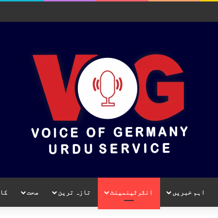
اہم خبریں
انٹرٹینمینٹ
تازہ ترین
صحت
کا