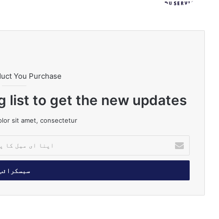
m
e
ok
duct You Purchase
g list to get the new updates!
or sit amet, consectetur.
ا
پ
ن
ا
ا
ی
م
ی