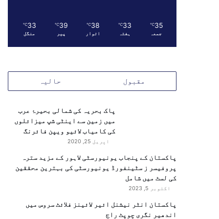
33
39
38
33
35
℃
℃
℃
℃
℃
جمعہ
ہفتہ
اتوار
پیر
منگل
مقبول
حالیہ
پاک بحریہ کی شمالی بحیرۂ عرب
میں زمین سے اینٹی شپ میزائلوں
کی کامیاب لائیو ویپن فائرنگ
اپریل 25, 2020
پاکستان کے پنجاب یونیورسٹی لاہور کے مزید سترہ
پروفیسر ز سٹینفورڈ یونیورسٹی کی بہترین محققین
کی لسٹ میں شامل
اکتوبر 5, 2023
پاکستان انٹر نیشنل ائیر لائینز فلائٹ سروس میں
اندھیر نگری چوپٹ راج