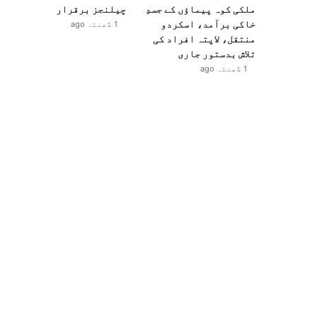
ملکی کوہ پیماؤں کے جسدِ
چیلنجز برقرار
خاکی برآمد، اسکردو
1 گھنٹہ ago
منتقل، لاپتہ افراد کی
تلاش بدستور جاری
1 گھنٹہ ago