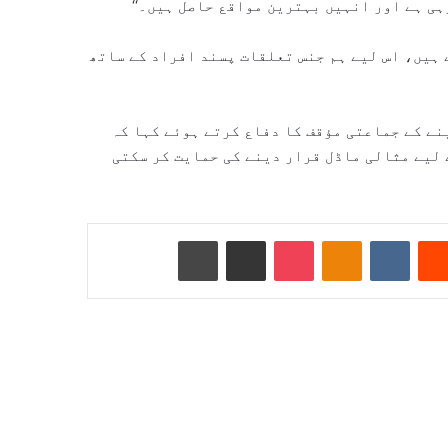
ی ہے اور انہیں بہترین مواقع حاصل ہیں۔‘‘
 ہیں، اس لیے ہم جنس تعلقات پسند افراد کے ساتھ
ے کے جماعتی مؤقف کا دفاع کرتے ہوئے کہا کہ
 لیے مثالی ماڈل قرار دینے کی حمایت کر سکتی
Reddit
VKontakte
Odnoklassniki
Pocket
ای میل کے ذریعے شیئر کریں
پرنٹ کریں