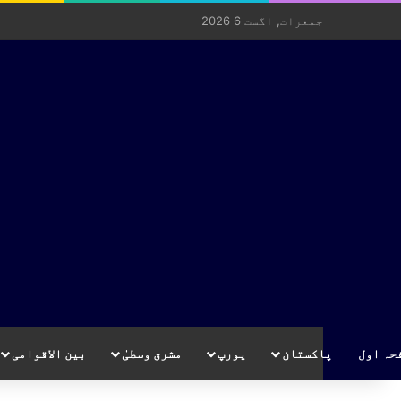
جمعرات, اگست 6 2026
حہ اول
پاکستان
یورپ
مشرق وسطیٰ
بین الاقوامی