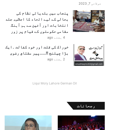
جولائی 7, 2023
پنجاب میں بلدیاتی نظام کی
بحالی کے لیے اتحاد کا اجلاس، جلد
انتخابات اور آئین سے ہم آہنگ
مقامی حکومتوں کے قیام پر زور
4 ہفتے ago
خوراک کی قلت اور خود کفالت ۔ایک
بڑا چیلنج !!……پیر مشتاق رضوی
2 ہفتے ago
Liqui Moly Lahore German Oil
رجحانات