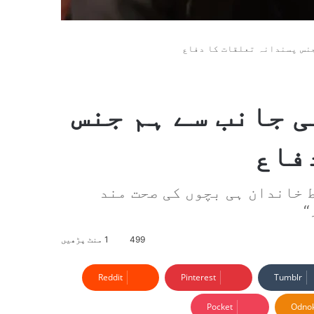
جنس پسندانہ تعلقات کا دفاع
ی جانب سے ہم جنس
فاع
ط خاندان ہی بچوں کی صحت مند
‘
499
1 منٹ پڑھیں
Reddit
Pinterest
Tumblr
Pocket
Odnok