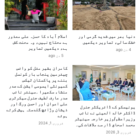
ف
م
ی
ی
ک
ں
ٹ
ز
ر
ہ
ی
دنیا بھر میں شدید گرمی اور
اسلام آباد کا حمزہ علی معذور
ر
خشک سالی، تصاویر دیکھیں
ہے محتاج نہیں، وہ محنت کش
ا
ی
ہے، دیکھیں تصاویر
ی
ل
4 دن ago
ر
5 دن ago
ی
ی
گ
کامران بشیر مغل کو وائس
ا
ی
چیئرمین پنجاب بار کونسل
ل
س
بننے پر پاکستان ٹیکس
ا
ب
کمیونٹی ایسوسی ایشن کے صدر
ہ
ھ
منشاء سکھیرا ۔سینئر نائب
و
ر
صدر عارف لطیف جنرل سیکرٹری
ر
ن
علی اعوان اور احسن ورگ اور
یونیسکو کے ڈائریکٹر جنرل
ک
ے
ذیشان وڑائچ گلدستہ ہیش کرتے
ڈاکٹر خالد العینی نے نائب
ی
س
ہوئے
وزیراعظم/وزیر خارجہ سینیٹر
ک
ے
فروری 1, 2024
محمد اسحاق ڈار سے ملاقات کی۔
ث
ہ
فروری 3, 2026
ی
ل