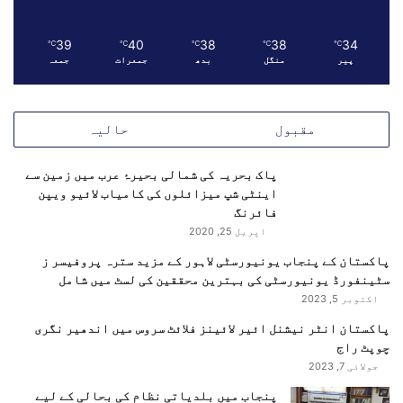
و
ں
39
40
38
38
34
℃
℃
℃
℃
℃
ک
پیر
منگل
بدھ
جمعرات
جمعہ
ا
د
و
مقبول
حالیہ
ر
ا
ک
پاک بحریہ کی شمالی بحیرۂ عرب میں زمین سے
ر
اینٹی شپ میزائلوں کی کامیاب لائیو ویپن
ت
فائرنگ
ے
اپریل 25, 2020
ہ
پاکستان کے پنجاب یونیورسٹی لاہور کے مزید سترہ پروفیسر ز
و
سٹینفورڈ یونیورسٹی کی بہترین محققین کی لسٹ میں شامل
ئ
ے
اکتوبر 5, 2023
پاکستان انٹر نیشنل ائیر لائینز فلائٹ سروس میں اندھیر نگری
چوپٹ راج
جولائی 7, 2023
پنجاب میں بلدیاتی نظام کی بحالی کے لیے