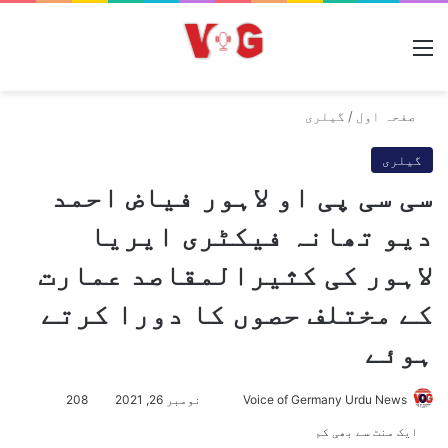
مینو
صفحہ اول
/
گیلری
گیلری
سی سی پی او لاہور فیاض احمد
دیو تھانہ فیکٹری ایریا
لاہور کی کثیرالمقاصد عمارت
کے مختلف حصوں کا دورا کرتے
ہوئے
Voice of Germany Urdu News
S
نومبر 26, 2021
208
e
ایک منٹ سے بھی کم
n