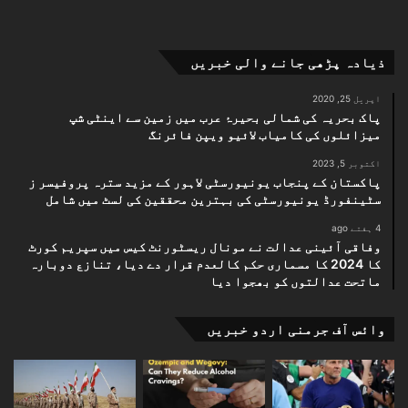
ذیادہ پڑھی جانے والی خبریں
اپریل 25, 2020
پاک بحریہ کی شمالی بحیرۂ عرب میں زمین سے اینٹی شپ
میزائلوں کی کامیاب لائیو ویپن فائرنگ
اکتوبر 5, 2023
پاکستان کے پنجاب یونیورسٹی لاہور کے مزید سترہ پروفیسر ز
سٹینفورڈ یونیورسٹی کی بہترین محققین کی لسٹ میں شامل
4 ہفتے ago
وفاقی آئینی عدالت نے مونال ریسٹورنٹ کیس میں سپریم کورٹ
کا 2024 کا مسماری حکم کالعدم قرار دے دیا، تنازع دوبارہ
ماتحت عدالتوں کو بھجوا دیا
وائس آف جرمنی اردو خبریں