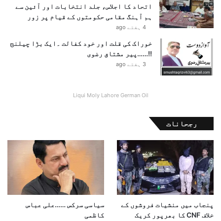
اتحاد کا اجلاس، جلد انتخابات اور آئین سے
ہم آہنگ مقامی حکومتوں کے قیام پر زور
4 ہفتے ago
خوراک کی قلت اور خود کفالت ۔ایک بڑا چیلنج
!!……پیر مشتاق رضوی
3 ہفتے ago
Liqui Moly Lahore German Oil
رجحانات
پنجاب میں منشیات فروشوں کے
سیاسی سرکس ……علی عباس
خلاف CNF کا بھرپور کریک
کاظمی