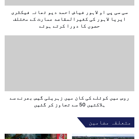
ل
ل
ک
ا
سی سی پی او لاہور فیاض احمد دیو تھانہ فیکٹری
ھ
ہ
ایریا لاہور کی کثیرالمقاصد عمارت کے مختلف
و
و
حصوں کا دورا کرتے ہوئے
ر
ف
ر
ی
و
ا
س
ض
م
ا
ی
ح
ں
م
ک
د
و
د
ئ
ی
ل
روس میں کوئلے کی کان میں زہریلی گیس بھرنے سے
و
ے
ہلاکتیں 50 سے تجاوز کر گئیں
ت
ک
ھ
ی
متعلقہ مضامین
ا
ک
ن
ا
ہ
ن