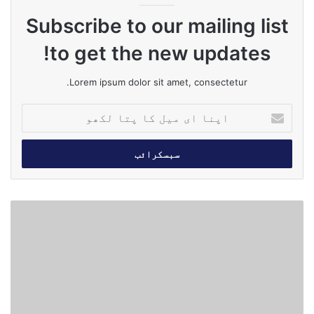
Subscribe to our mailing list
to get the new updates!
Lorem ipsum dolor sit amet, consectetur.
ا
پ
ن
ا
ا
ی
م
س
ی
ی
ل
س
ک
ی
ا
پ
پ
ی
ت
ا
ا
و