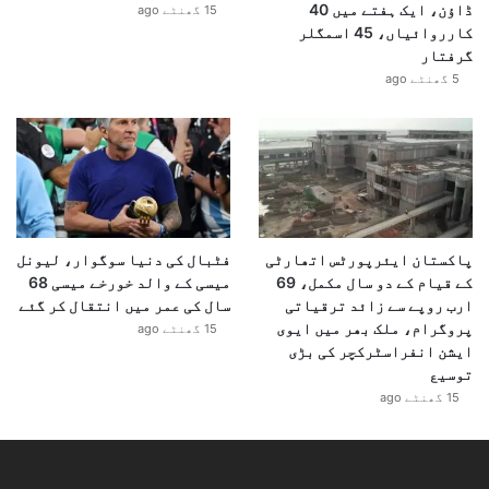
ڈاؤن، ایک ہفتے میں 40
15 گھنٹے ago
کارروائیاں، 45 اسمگلر
گرفتار
5 گھنٹے ago
پاکستان ایئرپورٹس اتھارٹی
فٹبال کی دنیا سوگوار، لیونل
کے قیام کے دو سال مکمل، 69
میسی کے والد خورخے میسی 68
ارب روپے سے زائد ترقیاتی
سال کی عمر میں انتقال کر گئے
پروگرام، ملک بھر میں ایوی
15 گھنٹے ago
ایشن انفراسٹرکچر کی بڑی
توسیع
15 گھنٹے ago