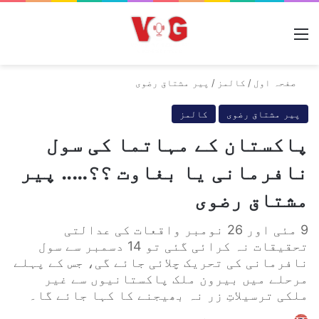
مینو
صفحہ اول
/
کالمز
/
پیر مشتاق رضوی
پیر مشتاق رضوی
کالمز
پاکستان کے مہاتما کی سول
نافرمانی یا بغاوت ؟؟….. پیر
مشتاق رضوی
9 مئی اور 26 نومبر واقعات کی عدالتی
تحقیقات نہ کرائی گئی تو 14 دسمبر سے سول
نافرمانی کی تحریک چلائی جائے گی، جس کے پہلے
مرحلے میں بیرون ملک پاکستانیوں سے غیر
ملکی ترسیلاتِ زر نہ بھیجنے کا کہا جائے گا۔