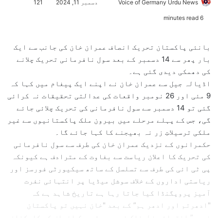
Voice of Germany Urdu News
S
دسمبر 11, 2024
121
e
6 minutes read
n
d
بانئی پاکستان تحریک انصاف عمران خان کی جانب سے ایک
a
بار پھر سے 14 دسمبر کے بعد سول نافرمانی تحریک چلانے
n
کی دھمکی دیدی گئی ہے۔
e
اڈیالہ جیل سے عمران خان نے اپنے ایک پیغام میں کہا کہ
m
9 مئی اور 26 نومبر واقعات کی عدالتی تحقیقات نہ کرائی
a
گئی تو 14 دسمبر سے سول نافرمانی کی تحریک چلائی جائے
i
l
گی، جس کے پہلے مرحلے میں بیرون ملک پاکستانیوں سے غیر
ملکی ترسیلاتِ زر نہ بھیجنے کا کہا جائے گا۔
حکمرانوں کے نزدیک عمران خان کی طرف سے سول نافرمانی
کی تحریک کا اعلان ریاست سے بغاوت کے مترادف ہے کیونکہ
پی ٹی ائی کی طرف سے تسلسل کے ساتھ سیکیورٹی فورسز اور
ریاستی اداروں کے خلاف سوشل میڈیا پر انتہائی نفرت
آمیز پروپگنڈا کیا جاتا رہا ہے تاریخ شاہد ہے کہ
"ادھرتم اور ادھر ہم” کے بعد "خان نہیں تو پاکستان
نہیں” انتہائی خطرناک نعرہ ہےتحریک انصاف کے کارکنان