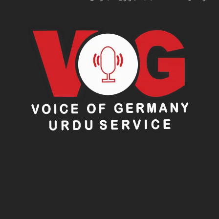
پ
ی
ل
د
ا
ئ
ر
ک
ر
د
ی
ہ
ے
:
ک
ا
ش
ف
م
ر
ز