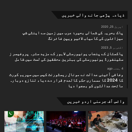
ا
ذیادہ پڑھی جانے والی خبریں
اپریل 25, 2020
پاک بحریہ کی شمالی بحیرۂ عرب میں زمین سے اینٹی شپ
میزائلوں کی کامیاب لائیو ویپن فائرنگ
اکتوبر 5, 2023
پاکستان کے پنجاب یونیورسٹی لاہور کے مزید سترہ پروفیسر ز
سٹینفورڈ یونیورسٹی کی بہترین محققین کی لسٹ میں شامل
4 ہفتے ago
وفاقی آئینی عدالت نے مونال ریسٹورنٹ کیس میں سپریم کورٹ
کا 2024 کا مسماری حکم کالعدم قرار دے دیا، تنازع دوبارہ
ماتحت عدالتوں کو بھجوا دیا
وائس آف جرمنی اردو خبریں