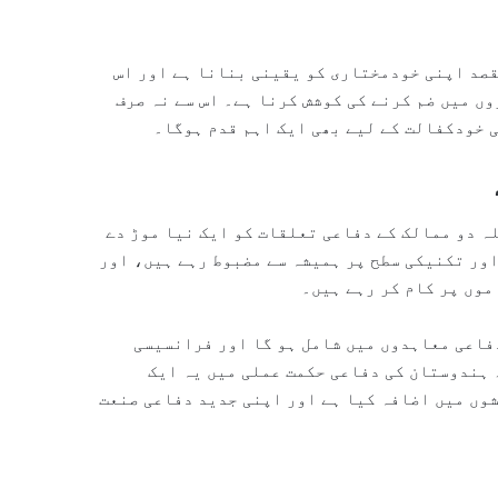
صد اپنی خودمختاری کو یقینی بنانا ہے اور اس
ں میں ضم کرنے کی کوشش کرنا ہے۔ اس سے نہ صرف
 خودکفالت کے لیے بھی ایک اہم قدم ہوگا۔
ہ دو ممالک کے دفاعی تعلقات کو ایک نیا موڑ دے
ور تکنیکی سطح پر ہمیشہ سے مضبوط رہے ہیں، اور
وں پر کام کر رہے ہیں۔
دفاعی معاہدوں میں شامل ہو گا اور فرانسیسی
 ہندوستان کی دفاعی حکمت عملی میں یہ ایک
وں میں اضافہ کیا ہے اور اپنی جدید دفاعی صنعت