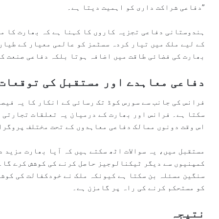
دفاعی شراکت داری کو اہمیت دیتا ہے۔”
ہندوستانی دفاعی تجزیہ کاروں کا کہنا ہے کہ بھارت کا مق
کے لیے ملک میں تیار کردہ سسٹمز کو عالمی معیار کے طیارو
بھارت کی فضائی طاقت میں اضافہ ہوتا بلکہ دفاعی صنعت کی
دفاعی معاہدے اور مستقبل کی توقعات
فرانس کی جانب سے سورس کوڈ تک رسائی کے انکار کا یہ فیصل
سکتا ہے۔ فرانس اور بھارت کے درمیان یہ تعلقات تجارتی ا
اس وقت دونوں ممالک دفاعی معاہدوں کے تحت مختلف پروگرام
مستقبل میں، یہ سوالات اٹھ سکتے ہیں کہ آیا بھارت مزید 
کمپنیوں سے دیگر ٹیکنالوجیز حاصل کرنے کی کوشش کرے گا۔
سنگین مسئلہ بن سکتا ہے کیونکہ ملک نے خودکفالت کی کوشش
کو مستحکم کرنے کی راہ پر گامزن ہے۔
نتیجہ