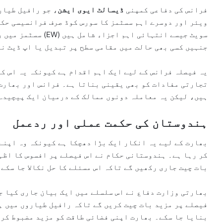
فرانس کی دفاعی کمپنی
ڈیسالٹ ایوی ایشن
، جو رافیل طیار
ویئر اور دوسرے اہم سسٹمز کا سورس کوڈ صرف فرانسیسی حکا
سسٹمز میں ریڈار، مش
جنہیں کسی بھی حالت میں مقامی سطح پر تبدیل یا اپ ڈیٹ ن
یہ فیصلہ فرانس کے لیے ایک اہم اقدام ہے کیونکہ یہ اس کی
تجارتی مفادات کو بھی یقینی بناتا ہے۔ فرانس اور بھارت
ہیں، لیکن یہ معاملہ دونوں ممالک کے درمیان ایک پیچیدہ 
ہندوستان کی حکمت عملی اور ردعمل
بھارت کے لیے یہ انکار ایک بڑا دھچکا ہے کیونکہ وہ اپنے
کر رہا ہے۔ ہندوستانی حکام نے اس فیصلے پر افسوس کا اظہا
بات چیت جاری رکھیں گے تاکہ اس مسئلے کا حل نکالا جا سکے۔
بھارتی وزارت دفاع نے اس سلسلے میں ایک بیان جاری کیا جس
فیصلے پر مزید بات چیت کریں گے تاکہ رافیل طیاروں میں ہ
بنایا جا سکے۔ بھارت اپنی فضائی طاقت کو مزید مضبوط کرن