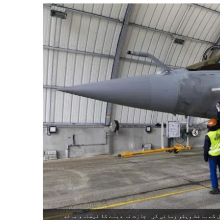
ت کو مسترد کر دیا: IAF کو ڈیسالٹ رافیل کے سافٹ ویئر رسائی کی اجازت نہ دینے کا فیصلہ، ماخذ