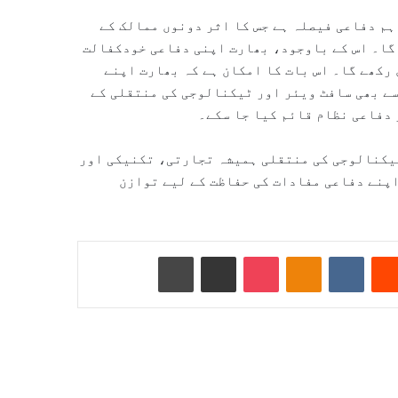
ہم دفاعی فیصلہ ہے جس کا اثر دونوں ممالک کے
 گا۔ اس کے باوجود، بھارت اپنی دفاعی خودکفالت
رکھے گا۔ اس بات کا امکان ہے کہ بھارت اپنے
ے بھی سافٹ ویئر اور ٹیکنالوجی کی منتقلی کے
 دفاعی نظام قائم کیا جا سکے۔
ٹیکنالوجی کی منتقلی ہمیشہ تجارتی، تکنیکی اور
اپنے دفاعی مفادات کی حفاظت کے لیے توازن
Reddit
VKontakte
Odnoklassniki
Pocket
ای میل کے ذریعے شیئر کریں
پرنٹ کریں