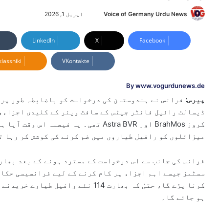
Voice of Germany Urdu News
S
اپریل 1, 2026
e
n
LinkedIn
X
Facebook
d
lassniki
VKontakte
a
n
e
By www.vogurdunews.de
m
پیرس:
فرانس نے ہندوستان کی درخواست کو باضابطہ طور پر 
a
ڈیسالٹ رافیل فائٹر جیٹس کے سافٹ ویئر کے کلیدی اجزاء، 
i
تھی۔ یہ فیصلہ اس وقت آیا ہے جب ہندوس
l
میزائلوں کو رافیل طیاروں میں ضم کرنے کی کوشش کر رہا ت
فرانس کی جانب سے اس درخواست کے مسترد ہونے کے بعد بھار
کرنا پڑے گا، حتیٰ کہ بھارت 114 نئے 
ہو جائے گا۔