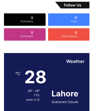
Follow Us
0
0
Followers
Fans
0
0
Followers
Subscribers
Weather
28
℃
Lahore
28º - 28º
77%
3.75 km/h
Scattered Clouds