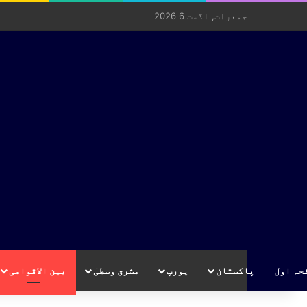
جمعرات, اگست 6 2026
حہ اول
پاکستان
یورپ
مشرق وسطیٰ
بین الاقوامی