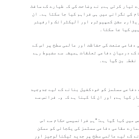
ے تیار کرتی ہے، نے وضاحت کی کہ طیارے کے سافٹ
م کی نگرانی میں ہی فراہم کیا جا سکتا ہے۔ ان
ن کمپیوٹر، اور الیکٹرانک وارفیئر (EW) سویٹ جیسے انتہائی اہم اجزاء شامل ہیں
ہیں کیا جا سکتا۔
 دفاعی صنعت کی حفاظت اور عالمی سطح پر اس کے
 کے درمیان دفاعی تعلقات ہمیشہ سے مضبوط رہے
نقطہ بن گیا ہے۔
 دفاعی سسٹمز کو خودکفیل بنانے کے لیے جدوجہد
ر کیا ہے، اور ان کا کہنا ہے کہ وہ فرانس سے
 میں کہا گیا ہے: "ہم فرانسیسی حکام سے اس
مارے مقامی دفاعی سسٹمز کی یکجائی کو ممکن
ے کے لیے عالمی سطح پر جدید ٹیکنالوجیز اور