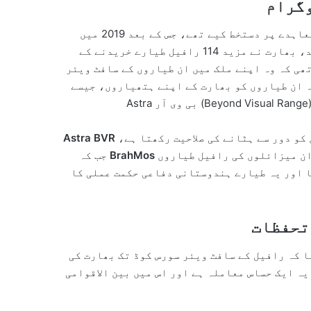
وگرام
بھارت نے فرانس سے 2016 میں 36 رافیل طیارے خریدنے کے معاہدے پر دستخط کیے تھے، جس کے بعد 2019 میں
پہلا رافیل طیارہ بھارتی فضائیہ کو موصول ہوا۔ اس کے بعد، بھارت نے مزید 114 رافیل طیارے خریدنے کے
ھی کہ وہ اپنے ملک میں ان طیاروں کے سافٹ ویئر
 ان طیاروں کو بھارت کے اپنے ہتھیاروں، جیسے
ایک بھارتی ساختہ بی وی آر میزائل ہے جو دشمن کے طیاروں کو دور سے ہٹانے کی صلاحیت رکھتا ہے،
Astra BVR
دنیا کے سب سے تیز رفتار کروز میزائلوں میں سے ایک ہے۔ ان میزائلوں کی رافیل طیاروں
BrahMos
جب کہ
 اور یہ طیارے ہندوستانی دفاعی حکمت عملی کا
تحفظات
ا کہ رافیل کے سافٹ ویئر سورس کوڈ تک بھارت کی
ہ ایک حساس معاملہ ہے اور اس میں بین الاقوامی