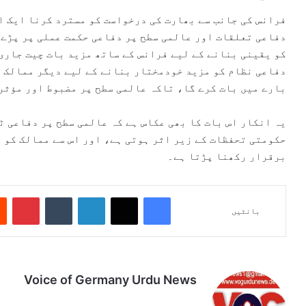
فرانس کی جانب سے بھارت کی درخواست کو مسترد کرنا ایک ا
دفاعی تعلقات اور عالمی سطح پر دفاعی حکمت عملی پر پڑے
کو یقینی بنانے کے لیے فرانس کے ساتھ مزید بات چیت جاری 
دفاعی نظام کو مزید خودمختار بنانے کے لیے دیگر ممالک س
بارے میں بات کرے گا، تاکہ عالمی سطح پر مضبوط اور مؤثر
یہ انکار اس بات کا بھی عکاس ہے کہ عالمی سطح پر دفاعی 
حکومتی تحفظات کے زیر اثر ہوتی ہے، اور اس سے ممالک کو 
برقرار رکھنا پڑتا ہے۔
Pinterest
Tumblr
LinkedIn
X
Facebook
بانٹیں
Voice of Germany Urdu News
Tik
Ins
Yo
Lin
Fa
We