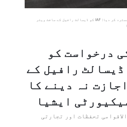
فرانس نے ہندوستان کی درخواست کو مسترد کر دیا: IAF کو ڈیسالٹ رافیل کے سافٹ ویئر
ی درخواست کو
کر دیا: IAF کو ڈیسالٹ رافیل کے
جازت نہ دینے کا
یکیورٹی ایشیا
الاقوامی تحفظات اور تجارتی