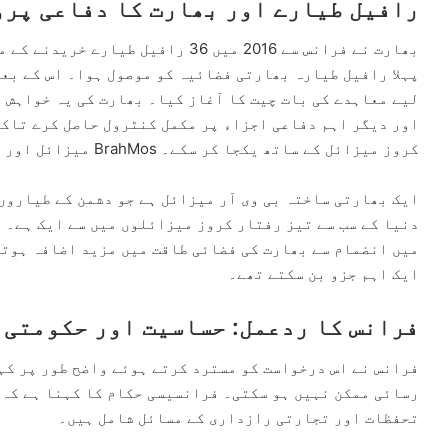
رافیل طیارے اور بھارت کا دفاعی پر
لیے معاہدے کی بات چیت کا آغاز کیا۔ بھارت کی یہ خواہش ت
اور دیگر اہم دفاعی اجزاء پر مکمل کنٹرول حاصل کرے تاکہ
Astra بی وی آر (Beyond Visual Range) میزائل اور BrahMos کروز میزائل کے ساتھ یکجا کر سکے۔
میں انضمام سے بھارت کی فضائی طاقت میں مزید اضافہ ہوتا
ایک اہم جزو بن سکتے تھے۔
فرانس کا ردعمل: حساسیت اور حکومتی 
فرانس نے اس درخواست کو مسترد کرتے ہوئے واضح طور پر کہ
رسائی ممکن نہیں ہو سکتی۔ فرانسیسی حکام کا کہنا ہے کہ ی
تحفظات اور تجارتی رازداری کے مسائل شامل ہیں۔