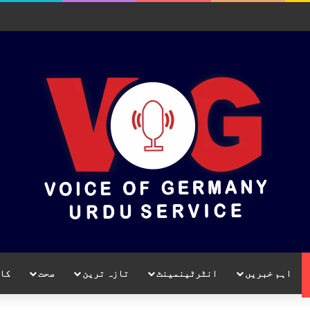
اہم خبریں
انٹرٹینمینٹ
تازہ ترین
صحت
کا