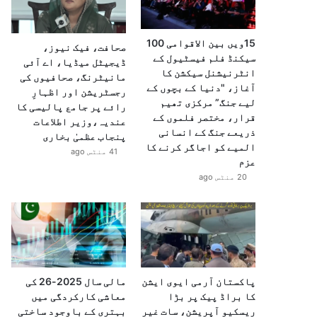
15ویں بین الاقوامی 100
صحافت، فیک نیوز،
سیکنڈ فلم فیسٹیول کے
ڈیجیٹل میڈیا، اے آئی
انٹرنیشنل سیکشن کا
مانیٹرنگ، صحافیوں کی
آغاز، "دنیا کے بچوں کے
رجسٹریشن اور اظہارِ
لیے جنگ” مرکزی تھیم
رائے پر جامع پالیسی کا
قرار، مختصر فلموں کے
عندیہ،وزیر اطلاعات
ذریعے جنگ کے انسانی
پنجاب عظمیٰ بخاری
المیے کو اجاگر کرنے کا
41 منٹس ago
عزم
20 منٹس ago
پاکستان آرمی ایوی ایشن
مالی سال 2025-26 کی
کا براڈ پیک پر بڑا
معاشی کارکردگی میں
ریسکیو آپریشن، سات غیر
بہتری کے باوجود ساختی