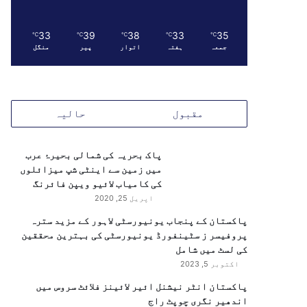
33
39
38
33
35
℃
℃
℃
℃
℃
جمعہ
ہفتہ
اتوار
پیر
منگل
مقبول
حالیہ
پاک بحریہ کی شمالی بحیرۂ عرب
میں زمین سے اینٹی شپ میزائلوں
کی کامیاب لائیو ویپن فائرنگ
اپریل 25, 2020
پاکستان کے پنجاب یونیورسٹی لاہور کے مزید سترہ
پروفیسر ز سٹینفورڈ یونیورسٹی کی بہترین محققین
کی لسٹ میں شامل
اکتوبر 5, 2023
پاکستان انٹر نیشنل ائیر لائینز فلائٹ سروس میں
اندھیر نگری چوپٹ راج