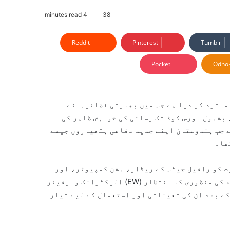
4 minutes read
38
Reddit
Pinterest
Tumblr
Pocket
Odnok
مسترد کر دیا ہے جس میں بھارتی فضائیہ نے
بشمول سورس کوڈ تک رسائی کی خواہش ظاہر کی
تان اپنے جدید دفاعی ہتھیاروں جیسے Astra BVR اور BrahMos کروز
ھا۔
ت کو رافیل جیٹس کے ریڈار، مشن کمپیوٹر، اور
الیکٹرانک وارفیئر (EW) سسٹمز جیسے اہم اجزاء پر کام کرنے کے لیے فرانسیسی حکام کی منظوری کا انتظار
رافیل طیارے خریدنے کے بعد ان کی تعیناتی اور استعمال کے لیے تیار