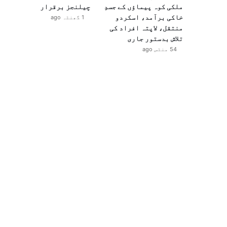
ملکی کوہ پیماؤں کے جسدِ
چیلنجز برقرار
خاکی برآمد، اسکردو
1 گھنٹہ ago
منتقل، لاپتہ افراد کی
تلاش بدستور جاری
54 منٹس ago