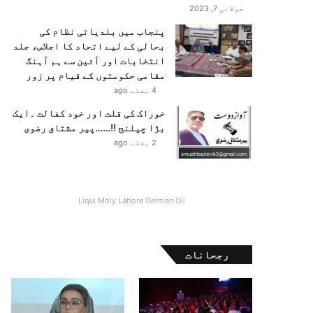
جولائی 7, 2023
پنجاب میں بلدیاتی نظام کی
بحالی کے لیے اتحاد کا اجلاس، جلد
انتخابات اور آئین سے ہم آہنگ
مقامی حکومتوں کے قیام پر زور
4 ہفتے ago
خوراک کی قلت اور خود کفالت ۔ایک
بڑا چیلنج !!……پیر مشتاق رضوی
2 ہفتے ago
Liqui Moly Lahore German Oil
رجحانات