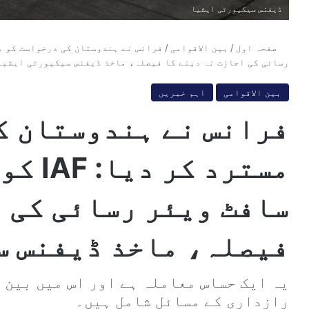
ڈیفنس سیکیورٹی ایشیا
صفحہ اول
/
بین الاقوامی
/
رسائی کی اجازت نہ دینے کا فیصلہ، ماخذ ڈیفنس سیکیورٹی ایشیا
بین الاقوامی
اہم خبریں
فرانس نے ہندوستان ک
مسترد 
سافٹ ویئر رسائی کی ا
فیصلہ، ماخذ ڈیفنس س
یہ ایک حساس معاملہ ہے اور اس میں بین 
رازداری کے مسائل شامل ہیں۔