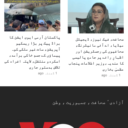
پاکستان آرمی ایوی ایشن کا
صحافت، فیک نیوز، ڈیجیٹل
براڈ پیک پر بڑا ریسکیو
میڈیا، اے آئی مانیٹرنگ،
آپریشن، سات غیر ملکی کوہ
صحافیوں کی رجسٹریشن اور
پیماؤں کے جسدِ خاکی برآمد،
اظہارِ رائے پر جامع پالیسی
اسکردو منتقل، لاپتہ افراد کی
کا عندیہ،وزیر اطلاعات پنجاب
تلاش بدستور جاری
عظمیٰ بخاری
1 گھنٹہ ago
1 گھنٹہ ago
آزادیٴ صحافت ، جمہوریت ، وطن