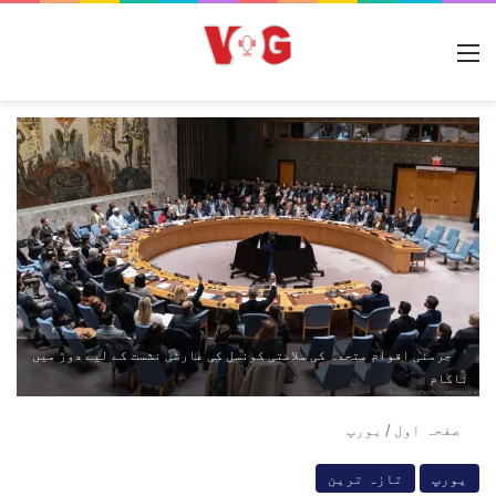
مینو
جرمنی اقوام متحدہ کی سلامتی کونسل کی عارضی نشست کے لیے دوڑ میں
ناکام
صفحہ اول
/
یورپ
یورپ
تازہ ترین