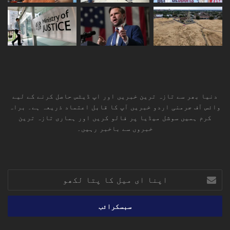
دنیا بھر سے تازہ ترین خبریں اور اپ ڈیٹس حاصل کرنے کے لیے
وائس آف جرمنی اردو خبریں آپ کا قابل اعتماد ذریعہ ہے۔ براہ
کرم ہمیں سوشل میڈیا پر فالو کریں اور ہماری تازہ ترین
خبروں سے باخبر رہیں۔
RSS
TikTok
Instagram
YouTube
LinkedIn
Facebook
X
اپنا
ای
میل
کا
پتا
لکھو