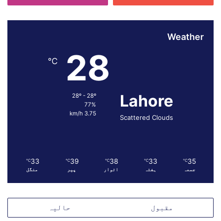
ا
ر
ت
Weather
ی
س
28
ر
℃
پ
ر
س
Lahore
28º - 28º
ت
77%
ی
3.75 km/h
Scattered Clouds
م
ی
ں
س
ر
33
39
38
33
35
℃
℃
℃
℃
℃
جمعہ
ہفتہ
اتوار
پیر
منگل
گ
ر
م
د
مقبول
حالیہ
ہ