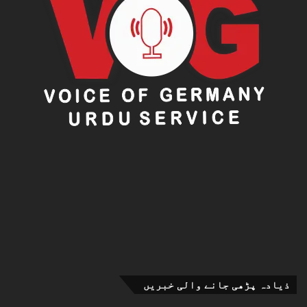
ذیادہ پڑھی جانے والی خبریں