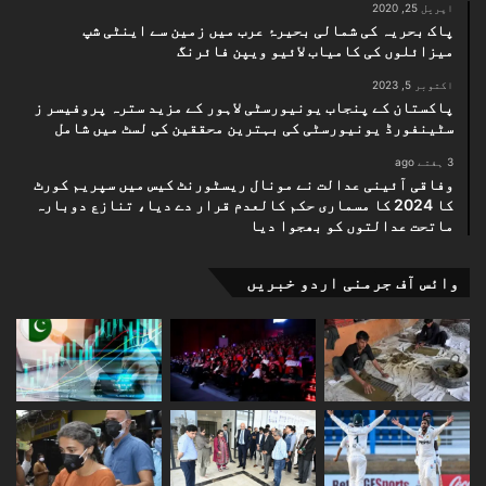
اپریل 25, 2020
پاک بحریہ کی شمالی بحیرۂ عرب میں زمین سے اینٹی شپ
میزائلوں کی کامیاب لائیو ویپن فائرنگ
اکتوبر 5, 2023
پاکستان کے پنجاب یونیورسٹی لاہور کے مزید سترہ پروفیسر ز
سٹینفورڈ یونیورسٹی کی بہترین محققین کی لسٹ میں شامل
3 ہفتے ago
وفاقی آئینی عدالت نے مونال ریسٹورنٹ کیس میں سپریم کورٹ
کا 2024 کا مسماری حکم کالعدم قرار دے دیا، تنازع دوبارہ
ماتحت عدالتوں کو بھجوا دیا
وائس آف جرمنی اردو خبریں