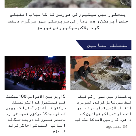
ی
م
ں
ع
س
پنجگور میں سیکیورٹی فورسز کا کامیاب انٹیلی
‘
ی
جنس آپریشن، چھ بھارتی سرپرستی میں سرگرم دہشت
ج
ک
گرد ہلاک،سیکیورٹی فورسز
ن
ی
گ
و
متعلقہ مضامین
ب
ر
ن
ٹ
د
ی
ی
ف
ک
و
ا
ر
م
س
ط
ز
ا
پاکستان میں نسوار کو ٹیکس
15ویں بین الاقوامی 100 سیکنڈ
ک
نیٹ میں شامل کرنے، تصویری
فلم فیسٹیول کے انٹرنیشنل
ل
ا
انتباہ لازمی قرار دینے اور
سیکشن کا آغاز، "دنیا کے بچوں
ب
ک
انسدادِ تمباکو قوانین کے
کے لیے جنگ” مرکزی تھیم قرار،
ہ
ا
دائرہ کار میں لانے کا مطالبہ
مختصر فلموں کے ذریعے جنگ کے
م
انسانی المیے کو اجاگر کرنے
34 منٹس ago
ی
کا عزم
ا