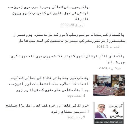
ش
پاک بحریہ کی شمالی بحیرۂ عرب میں زمین سے
ت
اینٹی شپ میزائلوں کی کامیاب لائیو ویپن
گ
فائرنگ
ر
د
اپریل 25, 2020
ہ
پاکستان کے پنجاب یونیورسٹی لاہور کے مزید سترہ پروفیسر ز
ل
سٹینفورڈ یونیورسٹی کی بہترین محققین کی لسٹ میں شامل
ا
اکتوبر 5, 2023
ک
،
پاکستان انٹر نیشنل ائیر لائینز فلائٹ سروس میں اندھیر نگری
س
چوپٹ راج
ی
جولائی 7, 2023
ک
پنجاب میں بلدیاتی نظام کی بحالی کے لیے
ی
اتحاد کا اجلاس، جلد انتخابات اور آئین سے
و
ہم آہنگ مقامی حکومتوں کے قیام پر زور
ر
4 ہفتے ago
ٹ
ی
خوراک کی قلت اور خود کفالت ۔ایک بڑا چیلنج
ف
!!……پیر مشتاق رضوی
و
2 ہفتے ago
ر
س