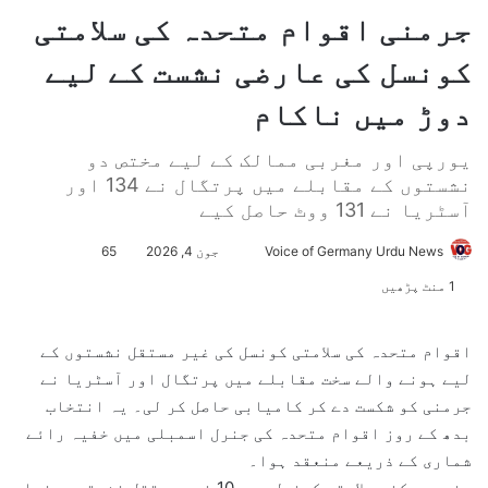
جرمنی اقوام متحدہ کی سلامتی
کونسل کی عارضی نشست کے لیے
دوڑ میں ناکام
یورپی اور مغربی ممالک کے لیے مختص دو
نشستوں کے مقابلے میں پرتگال نے 134 اور
آسٹریا نے 131 ووٹ حاصل کیے
Voice of Germany Urdu News
S
جون 4, 2026
65
e
1 منٹ پڑھیں
n
d
اقوام متحدہ کی سلامتی کونسل کی غیر مستقل نشستوں کے
a
لیے ہونے والے سخت مقابلے میں پرتگال اور آسٹریا نے
n
جرمنی کو شکست دے کر کامیابی حاصل کر لی۔ یہ انتخاب
e
بدھ کے روز اقوام متحدہ کی جنرل اسمبلی میں خفیہ رائے
m
شماری کے ذریعے منعقد ہوا۔
a
پندرہ رکنی سلامتی کونسل میں 10 غیر مستقل نشستیں دنیا
i