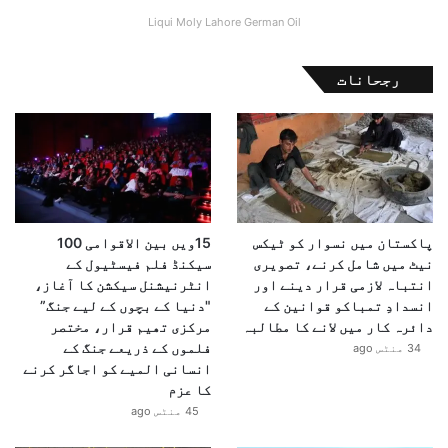
ز
Liqui Moly Lahore German Oil
رجحانات
پاکستان میں نسوار کو ٹیکس
15ویں بین الاقوامی 100
نیٹ میں شامل کرنے، تصویری
سیکنڈ فلم فیسٹیول کے
انتباہ لازمی قرار دینے اور
انٹرنیشنل سیکشن کا آغاز،
انسدادِ تمباکو قوانین کے
"دنیا کے بچوں کے لیے جنگ”
دائرہ کار میں لانے کا مطالبہ
مرکزی تھیم قرار، مختصر
فلموں کے ذریعے جنگ کے
34 منٹس ago
انسانی المیے کو اجاگر کرنے
کا عزم
45 منٹس ago