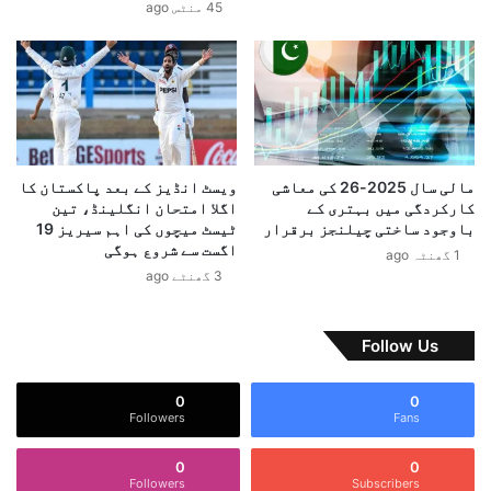
45 منٹس ago
ب
ا
ن
ٹ
ی
ل
ی
ج
مالی سال 2025-26 کی معاشی
ویسٹ انڈیز کے بعد پاکستان کا
ن
کارکردگی میں بہتری کے
اگلا امتحان انگلینڈ، تین
س
باوجود ساختی چیلنجز برقرار
ٹیسٹ میچوں کی اہم سیریز 19
آ
اگست سے شروع ہوگی
1 گھنٹہ ago
پ
3 گھنٹے ago
ر
ی
ش
Follow Us
ن
،
0
0
چ
Followers
Fans
ھ
ب
0
0
ھ
Followers
Subscribers