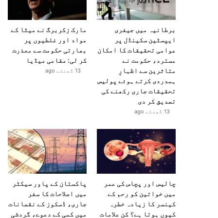
برطانیہ میں جیفری
مارک زکربرگ نے میٹا کے
ایپسٹین سکینڈل پر
مواد اور غلطیوں پر
عوامی تحقیقات کا امکان
بھارتی حکومت سے معذرت
مسترد، حکومت نے
کر لی: مقامی میڈیا
متاثرین سے اظہارِ
13 گھنٹے ago
ہمدردی کرتے ہوئے پولیس
تحقیقات جاری رکھنے کی
تصدیق کر دی
13 گھنٹے ago
چالیس اور پچاس کی عمر
پاکستان کے پاور سیکٹر
میں خواتین کو رحم کے
میں اصلاحات کا سفر
کینسر کا زیادہ خطرہ
جاری، ڈسکوز کے نقصانات
کیوں ہوتا ہے؟ کن علامات
میں کمی کے دعوے، گردشی