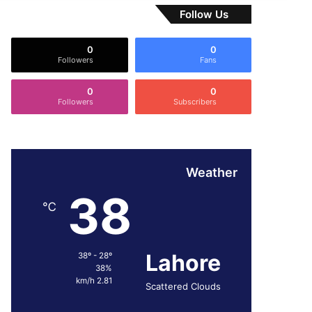
Follow Us
0
0
Followers
Fans
0
0
Followers
Subscribers
Weather
38
℃
Lahore
38º - 28º
38%
2.81 km/h
Scattered Clouds