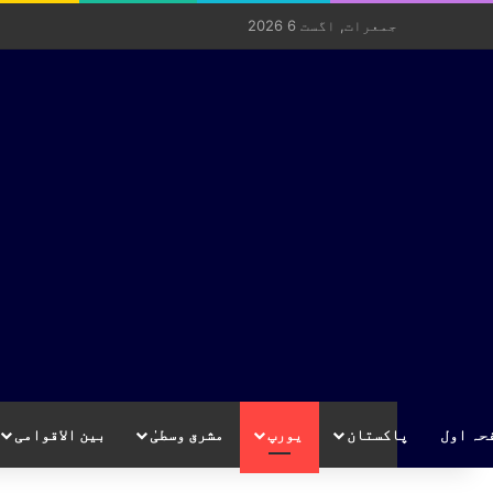
جمعرات, اگست 6 2026
حہ اول
پاکستان
یورپ
مشرق وسطیٰ
بین الاقوامی