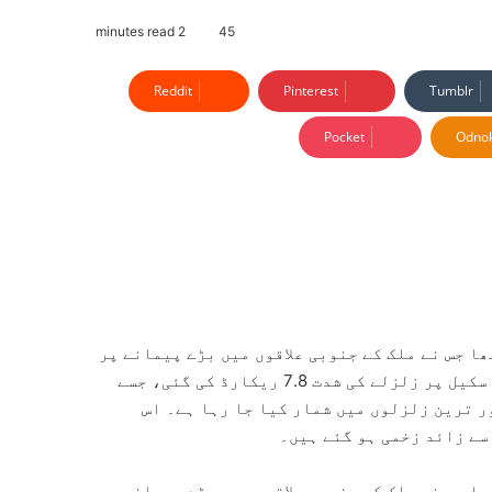
2 minutes read
45
Reddit
Pinterest
Tumblr
Pocket
Odnok
ا جس نے ملک کے جنوبی علاقوں میں بڑے پیمانے پر
تباہی مچا دی۔ امریکی جیولوجیکل سروے کے مطابق ریکٹر اسکیل پر زلزلے کی شدت 7.8 ریکارڈ کی گئی، جسے
 ترین زلزلوں میں شمار کیا جا رہا ہے۔ اس
ا جس نے ملک کے جنوبی علاقوں میں بڑے پیمانے پر