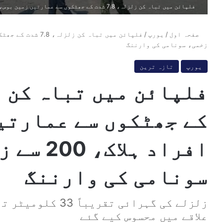
فلپائن میں تباہ کن زلزلہ، 7.8 شدت کے جھٹکوں سے عمارتیں زمین بوس، 32 افراد ہلاک، 200 سے زائد زخمی، سونامی کی وارننگ
صفحہ اول
/
یورپ
/
زخمی، سونامی کی وارننگ
یورپ
تازہ ترین
افراد ہلا
سونامی کی وارننگ
زلزلے کی گہرائی تق
علاقے میں محسوس کیے گئے