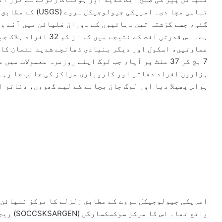
گئی، جسے گزشتہ تین دہائیوں کے دوران فلپائن میں آنے وا
عمارتیں، اسکول اور دیگر بنیادی ڈھانچے شدید نقصان کا 
7 بج کر 37 منٹ پر آیا، جب لوگ اپنے روزمرہ معمولات
ہزاروں افراد دفاتر اور کاروباری مراکز کی جانب جا رہے 
ہراس پھیلا دیا اور لوگ جان بچانے کے لیے گھروں، دفاتر 
امریکی جیولوجیکل سروے کے مطابق زلزلے کا مرکز فلپائن ک