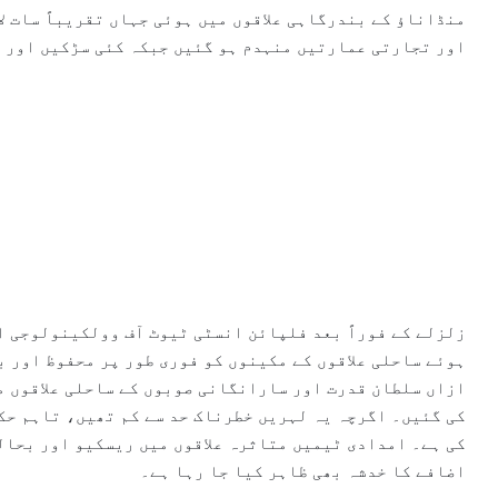
منڈاناؤ کے بندرگاہی علاقوں میں ہوئی جہاں تقریباً سات ل
اور تجارتی عمارتیں منہدم ہو گئیں جبکہ کئی سڑکیں اور 
زلزلے کے فوراً بعد فلپائن انسٹی ٹیوٹ آف وولکینولوجی 
ہوئے ساحلی علاقوں کے مکینوں کو فوری طور پر محفوظ اور ب
ازاں سلطان قدرت اور سارانگانی صوبوں کے ساحلی علاقوں م
کی گئیں۔ اگرچہ یہ لہریں خطرناک حد سے کم تھیں، تاہم حک
کی ہے۔ امدادی ٹیمیں متاثرہ علاقوں میں ریسکیو اور بحالی
اضافے کا خدشہ بھی ظاہر کیا جا رہا ہے۔