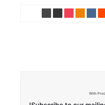
Reddit
VKontakte
Odnoklassniki
Pocket
ای میل کے ذریعے شیئر کریں
پرنٹ کریں
With Pro