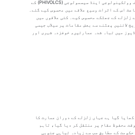
کلومیٹر مغرب-جنوب مغرب میں تھا۔ فلپائن انسٹی ٹیوٹ آف وولکینولوجی اینڈ سیسمولوجی (PHIVOLCS) کے
 کلومیٹر تھی، جس کے باعث اس کے اثرات وسیع علاقے میں محسوس کیے گئے۔
 زلزلے کے جھٹکے محسوس کیے۔ کئی علاقوں میں
ج لائنیں پھٹنے سے بعض مقامات پر سیلاب جیسی
ڈیوز میں تباہ شدہ عمارتیں، خوفزدہ شہری اور
کھایا گیا ہے جہاں زلزلے کے دوران عمارت کا
وقت محفوظ مقام پر منتقل کر دیا گیا، تاہم
حکومت کے مطابق سب سے زیادہ تباہی جنوبی