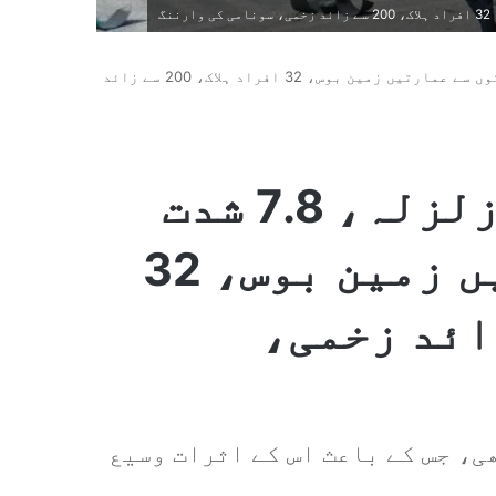
فلپائن میں تباہ کن زلزلہ، 7.8 شدت کے جھٹکوں سے عمارتیں زمین بوس، 32 افراد ہلاک، 200 سے زائد
فلپائن میں تباہ کن زلزلہ، 7.8 شدت
کے جھٹکوں سے عمارتیں زمین بوس، 32
ک، 200 سے زائد زخمی،
ریباً 33 کلومیٹر تھی، جس کے باعث اس کے اثرات وسیع