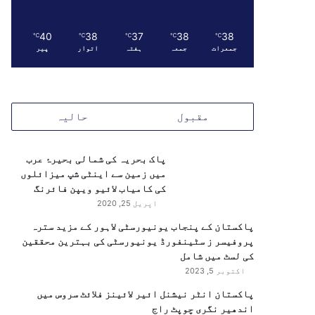
40
38
37
38
38
℃
℃
℃
℃
℃
جمعرات
جمعہ
ہفتہ
اتوار
پیر
مقبول
حالیہ
پاک بحریہ کی شمالی بحیرۂ عرب
میں زمین سے اینٹی شپ میزائلوں
کی کامیاب لائیو ویپن فائرنگ
اپریل 25, 2020
پاکستان کے پنجاب یونیورسٹی لاہور کے مزید سترہ
پروفیسر ز سٹینفورڈ یونیورسٹی کی بہترین محققین
کی لسٹ میں شامل
اکتوبر 5, 2023
پاکستان انٹر نیشنل ائیر لائینز فلائٹ سروس میں
اندھیر نگری چوپٹ راج