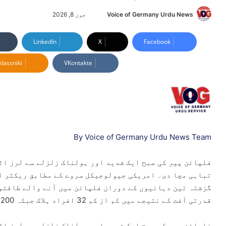
Voice of Germany Urdu News
S
جون 8, 2026
e
n
LinkedIn
X
Facebook
d
lassniki
VKontakte
a
n
e
m
a
i
l
By Voice of Germany Urdu News Team
فلپائن پیر کی صبح ایک شدید اور ہولناک زلزلے سے لرز اٹھ
گزشتہ تین دہائیوں کے دوران فلپائن میں آنے والے طاقتور
قدرتی آفت کے نتیجے میں کم از کم 32 افراد ہلاک جبکہ 200 سے زائد زخمی ہو گئے ہیں۔
فلپائن پیر کی صبح ایک شدید اور ہولناک زلزلے سے لرز اٹھ