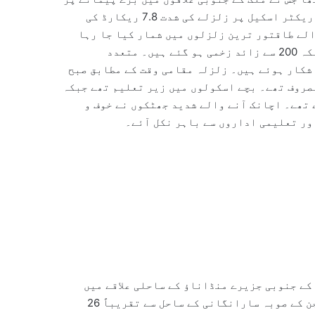
تباہی مچا دی۔ امریکی جیولوجیکل سروے (USGS) کے مطابق ریکٹر اسکیل پر زلزلے کی شدت 7.8 ریکارڈ کی
لے طاقتور ترین زلزلوں میں شمار کیا جا رہا
ہے۔ اس قدرتی آفت کے نتیجے میں کم از کم 32 افراد ہلاک جبکہ 200 سے زائد زخمی ہو گئے ہیں۔ متعدد
شکار ہوئے ہیں۔ زلزلہ مقامی وقت کے مطابق صبح
 میں مصروف تھے۔ بچے اسکولوں میں زیر تعلیم تھے جبکہ
تھے۔ اچانک آنے والے شدید جھٹکوں نے خوف و
اور تعلیمی اداروں سے باہر نکل آئے۔
ے جنوبی جزیرے منڈاناؤ کے ساحلی علاقے میں
واقع تھا۔ اس کا مرکز سوکسکسارگن (SOCCSKSARGEN) ریجن کے صوبہ سارانگانی کے ساحل سے تقریباً 26