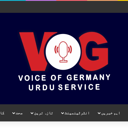
اہم خبریں
انٹرٹینمینٹ
تازہ ترین
صحت
کا