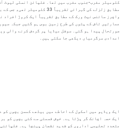
مطابق زلزلے کی گہرائی تقریباً 33
واچرز سائنس نیٹ ورک کے مطابق تقریباً ایک کروڑ افراد نے
عمارتیں تاش کے پتوں کی طرح زمین بوس ہو گئیں جبکہ سیوری
صورتحال پیدا ہو گئی۔ سوشل میڈیا پر گردش کرنے والی وی
امدادی سرگرمیاں دیکھی جا سکتی ہیں۔
ایک ویڈیو میں اسکول کے احاطے میں بیٹھے کمسن بچوں کو د
ایک حصہ اچانک گر پڑتا ہے۔ خوش قسمتی سے کئی بچوں کو بر
متعدد تعلیمی اداروں کو شدید نقصان پہنچا ہے۔ فلپائنی 