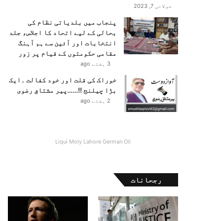
جولائی 7, 2023
پنجاب میں بلدیاتی نظام کی
بحالی کے لیے اتحاد کا اجلاس، جلد
انتخابات اور آئین سے ہم آہنگ
مقامی حکومتوں کے قیام پر زور
3 ہفتے ago
خوراک کی قلت اور خود کفالت ۔ایک
بڑا چیلنج !!……پیر مشتاق رضوی
2 ہفتے ago
Liqui Moly Lahore German Oil
رجحانات