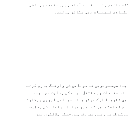
اکھ بائیس ہزار افراد آباد ہیں۔ متعدد رہائشی
بنیادی تنصیبات بھی متاثر ہوئیں۔
اینڈ سیسمولوجی نے سونامی کی وارننگ جاری کرتے
لند مقامات پر منتقل ہونے کی ہدایت دی۔ بعد
یں تقریباً ایک میٹر بلند سونامی لہریں ریکارڈ
ام نے احتیاطی تدابیر برقرار رکھنے کی ہدایت
 کے کاموں میں مصروف ہیں جبکہ ہلاکتوں میں