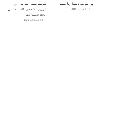
پر توجی دینا چاہیے
قرضے میں اضافہ اور
نیپرا کے سوالات نے نئی
13 گھنٹے ago
بحث چھیڑ دی
14 گھنٹے ago