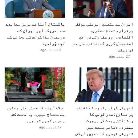
ایران سے متعلق امریکی مؤقف
پاکستان آبنائے ہرمز معاہدے
برقرار، تمام عسکری،
سے امریکہ اور ایران کے
اقتصادی اور سفارتی ذرائع
درمیان مذاکرات کی بحالی کے
استعمال کریں گے: نائب صدر جے
لیے پُرامید
ڈی وینس
2 گھنٹے ago
27 منٹس ago
امریکی گولہ بارود کے ذخائر
اسلام آباد کا حمزہ علی معذور
پر تنازع: صدر ٹرمپ کا
ہے محتاج نہیں، وہ محنت کش
واشنگٹن پوسٹ کی رپورٹ
ہے، دیکھیں تصاویر
مسترد، دفاعی صنعت میں
17 گھنٹے ago
تاریخی توسیع کا دعویٰ، لیکس