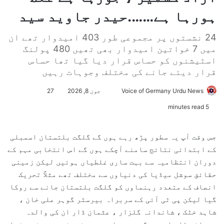
ہورہا ہے…….حیدر جاوید سید
24 نشستوں پر مجموعی طور 403 امیدوار تھے ان
میں 7 خواتین امیدوار بھی تھیں 480 پولنگ
اسٹیشنوں کو حساس قرار دیا گیا تھا حساس
قرار دیئے جانے کی مختلف وجوہات رہیں
Voice of Germany Urdu News
S
جون 8, 2026
27
e
5 minutes read
n
d
جس وقت آپ یہ سطور پڑھ رہے ہوں گے گلگت بلتستان اسمبلی
a
کے ابتدائی نتائج سامنے آچکے ہوں گے اس انتخابی مہم کے
n
دوران انتظامیہ سے بہت ساری غلطیاں ہوئیں لیکن زمینی
e
حقائق سوشل میڈیا کی دنیاوں سے مختلف تھے مثلاً تحریک
m
انصاف کے متعدد رہنماوں کو گلگت بلتستان جانے سے روکا
a
گیا لیکن پی ٹی آئی کے سربراہ بیرسٹر گوہر علی خان ،
i
l
شاہد خٹک ، شاندانہ گلزار ، عثمان ڈار ان کی والدہ