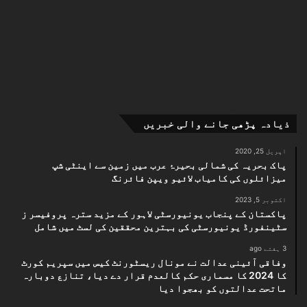
ذیادہ پڑھی جانے والی خبریں
اپریل 25, 2020
پاک بحریہ کی شمالی بحیرۂ عرب میں زمین سے اینٹی شپ
میزائلوں کی کامیاب لائیو ویپن فائرنگ
اکتوبر 5, 2023
پاکستان کے پنجاب یونیورسٹی لاہور کے مزید سترہ پروفیسر ز
سٹینفورڈ یونیورسٹی کی بہترین محققین کی لسٹ میں شامل
3 ہفتے ago
وفاقی آئینی عدالت نے مونال ریسٹورنٹ کیس میں سپریم کورٹ
کا 2024 کا مسماری حکم کالعدم قرار دے دیا، تنازع دوبارہ
ماتحت عدالتوں کو بھجوا دیا