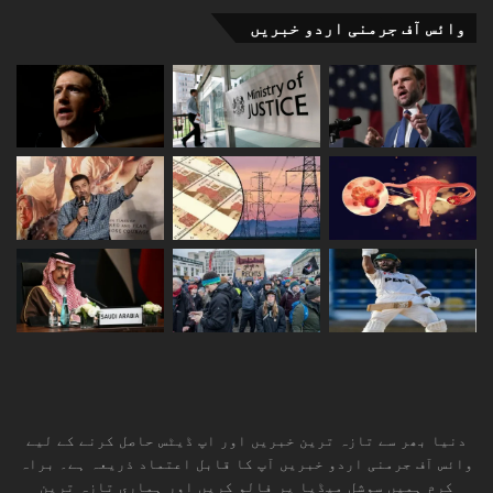
وائس آف جرمنی اردو خبریں
دنیا بھر سے تازہ ترین خبریں اور اپ ڈیٹس حاصل کرنے کے لیے
وائس آف جرمنی اردو خبریں آپ کا قابل اعتماد ذریعہ ہے۔ براہ
کرم ہمیں سوشل میڈیا پر فالو کریں اور ہماری تازہ ترین