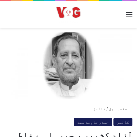
مینو
صفحہ اول
/
کالمز
کالمز
حیدر جاوید سید
آزاد کشمیر ، جورہا ہے غلط