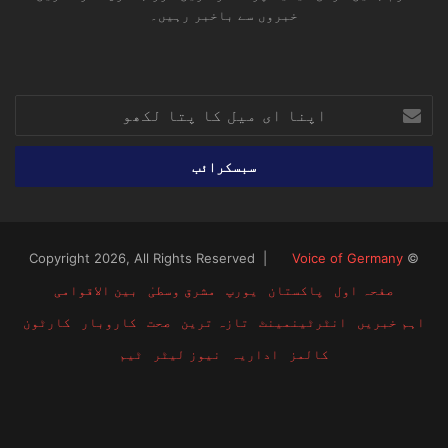
خبروں سے باخبر رہیں۔
RSS
TikTok
Instagram
YouTube
LinkedIn
Facebook
X
اپنا
ای
میل
کا
پتا
لکھو
Voice of Germany
© Copyright 2026, All Rights Reserved |
صفحہ اول
پاکستان
یورپ
مشرق وسطیٰ
بین الاقوامی
اہم خبریں
انٹرٹینمینٹ
تازہ ترین
صحت
کاروبار
کارٹون
کالمز
اداریہ
نیوز لیٹر
ٹیم
RSS
TikTok
Instagram
YouTube
LinkedIn
Facebook
X