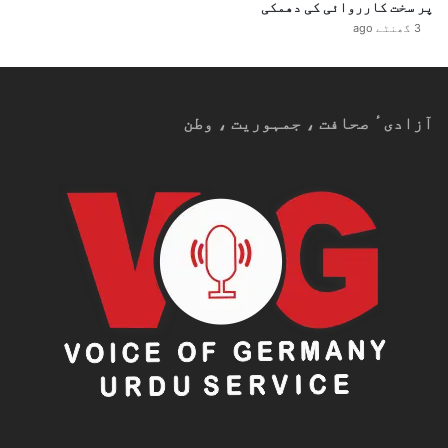
پر سخت کارروائی کی دھمکی
3 گھنٹے ago
آزادیٴ صحافت ، جمہوریت ، وطن