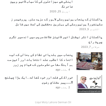
اینٹی شپ میزائلوں کی کامیاب لائیو ویپن
فائرنگ
اپریل 25, 2020
پاکستان کے پنجاب یونیورسٹی لاہور کے مزید سترہ پروفیسر ز
سٹینفورڈ یونیورسٹی کی بہترین محققین کی لسٹ میں شامل
اکتوبر 5, 2023
پاکستان انٹر نیشنل ائیر لائینز فلائٹ سروس میں اندھیر نگری
چوپٹ راج
جولائی 7, 2023
پنجاب میں بلدیاتی نظام کی بحالی کے لیے
اتحاد کا اجلاس، جلد انتخابات اور آئین سے
ہم آہنگ مقامی حکومتوں کے قیام پر زور
4 ہفتے ago
خوراک کی قلت اور خود کفالت ۔ایک بڑا چیلنج
!!……پیر مشتاق رضوی
2 ہفتے ago
Liqui Moly Lahore German Oil