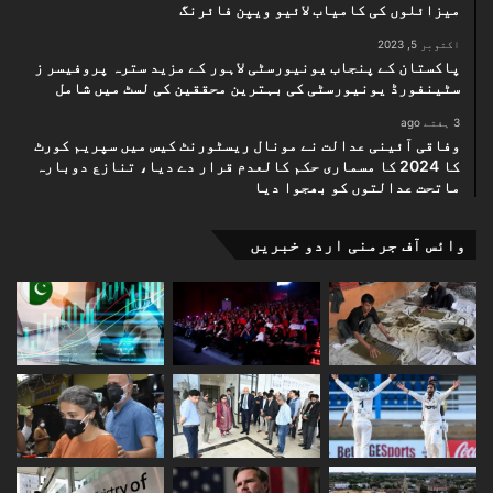
میزائلوں کی کامیاب لائیو ویپن فائرنگ
اکتوبر 5, 2023
پاکستان کے پنجاب یونیورسٹی لاہور کے مزید سترہ پروفیسر ز
سٹینفورڈ یونیورسٹی کی بہترین محققین کی لسٹ میں شامل
3 ہفتے ago
وفاقی آئینی عدالت نے مونال ریسٹورنٹ کیس میں سپریم کورٹ
کا 2024 کا مسماری حکم کالعدم قرار دے دیا، تنازع دوبارہ
ماتحت عدالتوں کو بھجوا دیا
وائس آف جرمنی اردو خبریں