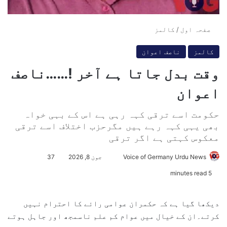
صفحہ اول
/
کالمز
کالمز
ناصف اعوان
وقت بدل جاتا ہے آخر !……ناصف
اعوان
حکومت اسے ترقی کہہ رہی ہے اس کے بہی خواہ
بھی یہی کہہ رہے ہیں مگرحزب اختلاف اسے ترقی
معکوس کہتی ہے اگر ترقی
Voice of Germany Urdu News
S
جون 8, 2026
37
e
5 minutes read
n
d
دیکھا گیا ہے کہ حکمران عوامی رائے کا احترام نہیں
a
کرتے۔ان کے خیال میں عوام کم علم ناسمجھ اور جاہل ہوتے
n