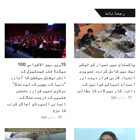
رجحانات
پاکستان میں نسوار کو ٹیکس
15ویں بین الاقوامی 100
نیٹ میں شامل کرنے، تصویری
سیکنڈ فلم فیسٹیول کے
انتباہ لازمی قرار دینے اور
انٹرنیشنل سیکشن کا آغاز،
انسدادِ تمباکو قوانین کے
"دنیا کے بچوں کے لیے جنگ”
دائرہ کار میں لانے کا مطالبہ
مرکزی تھیم قرار، مختصر
فلموں کے ذریعے جنگ کے
19 منٹس ago
انسانی المیے کو اجاگر کرنے
کا عزم
30 منٹس ago