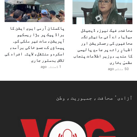
پاکستان آرمی ایوی ایشن کا
صحافت، فیک نیوز، ڈیجیٹل
براڈ پیک پر بڑا ریسکیو
میڈیا، اے آئی مانیٹرنگ،
آپریشن، سات غیر ملکی کوہ
صحافیوں کی رجسٹریشن اور
پیماؤں کے جسدِ خاکی برآمد،
اظہارِ رائے پر جامع پالیسی
اسکردو منتقل، لاپتہ افراد کی
کا عندیہ،وزیر اطلاعات پنجاب
تلاش بدستور جاری
عظمیٰ بخاری
1 گھنٹہ ago
50 منٹس ago
آزادیٴ صحافت ، جمہوریت ، وطن