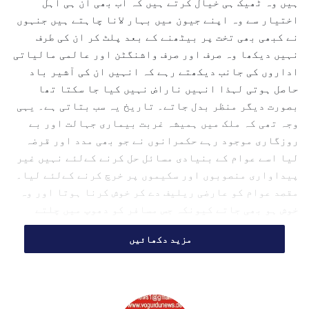
ہیں وہ ٹھیک ہی خیال کرتے ہیں کہ اب بھی ان ہی اہل
e
اختیار سے وہ اپنے جیون میں بہار لانا چاہتے ہیں جنہوں
m
نے کبھی بھی تخت پر بیٹھنے کے بعد پلٹ کر ان کی طرف
a
نہیں دیکھا وہ صرف اور صرف واشنگٹن اور عالمی مالیاتی
i
l
اداروں کی جانب دیکھتے رہے کہ انہیں ان کی آشیر باد
حاصل ہوتی لہذا انہیں ناراض نہیں کیا جا سکتا تھا
بصورت دیگر منظر بدل جاتے۔ تاریخ یہ سب بتاتی ہے۔ یہی
وجہ تھی کہ ملک میں ہمیشہ غربت بیماری جہالت اور بے
روزگاری موجود رہے حکمرانوں نے جو بھی مدد اور قرضہ
لیا اسے عوام کے بنیادی مسائل حل کرنے کےلئے نہیں غیر
پیداواری منصوبوں اور سکیموں پر خرچ کرنے کےلئے لیا۔
مقصد عوام کو عارضی ریلیف دے کر خوش کرنا ہوتا اور وہ
خوش ہو بھی جاتے کیونکہ جس مسافر کو دھوپ میں چلتے
ہوئے شجر سایہ مل جائے تو اس کو نئی زندگی کا احساس
مزید دکھائیں
ہوتا ہے بالکل اسی طرح اہل وطن کے ساتھ ہوتا رہا اور
انہوں نے اٹھہتر برس گزار لئے مگر اب جب ان کی شعور کی
آنکھ کھلی ہے تو انہیں معلوم ہوا ہےکہ ان کے ساتھ ان کے
حاکمان وقت کیا کرتے رہے۔ انہوں نے دانستہ ایسے