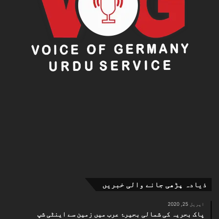
ذیادہ پڑھی جانے والی خبریں
اپریل 25, 2020
پاک بحریہ کی شمالی بحیرۂ عرب میں زمین سے اینٹی شپ