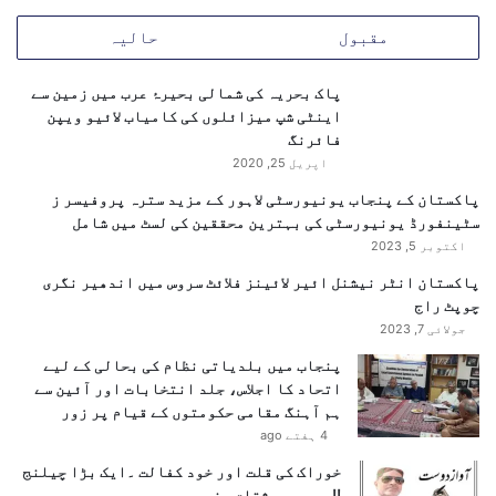
ب
ک
مقبول
حالیہ
ا
ہ
ل
ب
ا
پاک بحریہ کی شمالی بحیرۂ عرب میں زمین سے
ن
د
اینٹی شپ میزائلوں کی کامیاب لائیو ویپن
گ
ا
فائرنگ
ی
ا
اپریل 25, 2020
پاکستان کے پنجاب یونیورسٹی لاہور کے مزید سترہ پروفیسر ز
سٹینفورڈ یونیورسٹی کی بہترین محققین کی لسٹ میں شامل
اکتوبر 5, 2023
پاکستان انٹر نیشنل ائیر لائینز فلائٹ سروس میں اندھیر نگری
چوپٹ راج
جولائی 7, 2023
پنجاب میں بلدیاتی نظام کی بحالی کے لیے
اتحاد کا اجلاس، جلد انتخابات اور آئین سے
ہم آہنگ مقامی حکومتوں کے قیام پر زور
4 ہفتے ago
خوراک کی قلت اور خود کفالت ۔ایک بڑا چیلنج
!!……پیر مشتاق رضوی