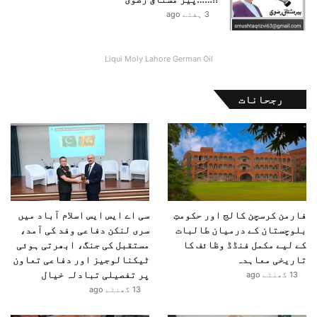
3 ہفتے ago
Liqui Moly Lahore German Oil
رجحانات
فارمن کرسچن کالج اور حکومتِ
سی اے ایس ایس اسلام آباد میں
بلوچستان کے درمیان طالبات
سری لنکن دفاعی وفد کی آمد،
کے لیے مکمل فنڈڈ وظائف کا
مستقبل کی جنگ، ابھرتی ہوئی
تاریخی معاہدہ
ٹیکنالوجیز اور دفاعی تعاون
پر تفصیلی تبادلہ خیال
13 گھنٹے ago
13 گھنٹے ago