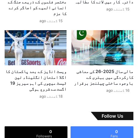
دائرہ کار میں لانے کا مطالبہ
مختصر فلموں کے ذریعے جنگ کے
ا
س
انسانی المیے کو اجاگر کرنے
15 گھنٹے ago
م
خ
کا عزم
پ
ت
15 گھنٹے ago
ر
ج
4
م
2
ل
1
و
گ
ں
ا
ک
ڑ
ا
ی
ت
مالی سال 2025-26 کی معاشی
ویسٹ انڈیز کے بعد پاکستان کا
ا
ب
کارکردگی میں بہتری کے
اگلا امتحان انگلینڈ، تین
ں
ا
باوجود ساختی چیلنجز برقرار
ٹیسٹ میچوں کی اہم سیریز 19
ر
د
اگست سے شروع ہوگی
16 گھنٹے ago
ج
ل
18 گھنٹے ago
س
ہ
ٹ
،
ر
ا
Follow Us
ڈ
ق
،
و
0
0
1
ا
Followers
Fans