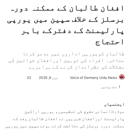
افغان طالبان کے ممکنہ دورہ
برسلز کے خلاف سپین میں یورپی
پارلیمنٹ کے دفترکے باہر
احتجاج
طالبان کویورپی اداروں میں مدعو کرنا
متاثرہ افراد کی توہین اورافغان خواتین کی
مشکلات کو نظرانداز کرنے کے برابرہے
Voice of Germany Urdu News
S
جون 9, 2026
32
e
1 منٹ پڑھیں
n
d
ایجنسیاں
a
میڈرڈ:انسانی حقوق کی تنظیموں، یورپی اراکینِ
n
پارلیمنٹ اورافغان شہریوں نے افغان طالبان وفد کے
e
ممکنہ دورۂ برسلز کی مخالفت کرتے ہوئے سپین میں یورپی
m