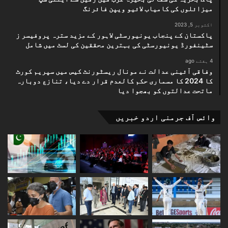
میزائلوں کی کامیاب لائیو ویپن فائرنگ
اکتوبر 5, 2023
پاکستان کے پنجاب یونیورسٹی لاہور کے مزید سترہ پروفیسر ز
سٹینفورڈ یونیورسٹی کی بہترین محققین کی لسٹ میں شامل
4 ہفتے ago
وفاقی آئینی عدالت نے مونال ریسٹورنٹ کیس میں سپریم کورٹ
کا 2024 کا مسماری حکم کالعدم قرار دے دیا، تنازع دوبارہ
ماتحت عدالتوں کو بھجوا دیا
وائس آف جرمنی اردو خبریں