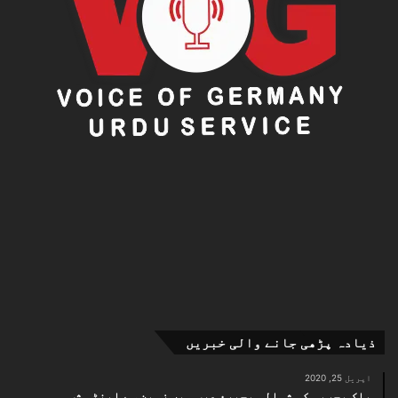
ذیادہ پڑھی جانے والی خبریں
اپریل 25, 2020
پاک بحریہ کی شمالی بحیرۂ عرب میں زمین سے اینٹی شپ