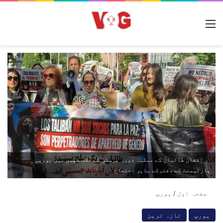
مینو
افغان طالبان کے ممکنہ دورہ برسلز کے خلاف سپین میں یورپی
پارلیمنٹ کے دفترکے باہر احتجاج
صفحہ اول
/
یورپ
یورپ
تازہ ترین