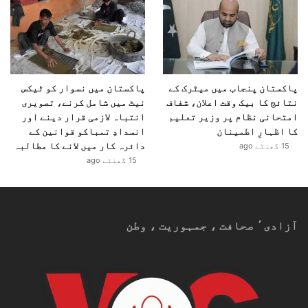
پاکستان پنجاب میں میٹرک کے
پاکستان میں نسوار کو ٹیکس
نتائج کا بیک وقت اعلان، شفاف
نیٹ میں شامل کرنے، تصویری
امتحانی نظام پر وزیر تعلیم
انتباہ لازمی قرار دینے اور
کا اظہارِ اطمینان
انسدادِ تمباکو قوانین کے
دائرہ کار میں لانے کا مطالبہ
15 گھنٹے ago
15 گھنٹے ago
آزادیٴ صحافت ، جمہوریت ، وطن