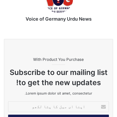
احتجاج ان کے عوامی حمایت اور مکمل کنٹرول کے دعوؤں کی
حقیقت بے نقاب کر رہا ہے۔
Voice of Germany Urdu News
Tik
Ins
Yo
Lin
Fa
We
To
tag
uT
ke
ce
bsi
k
ra
ub
dIn
bo
te
m
e
ok
With Product You Purchase
Subscribe to our mailing list
to get the new updates!
Lorem ipsum dolor sit amet, consectetur.
ا
پ
ن