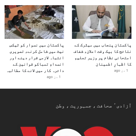
پاکستان پنجاب میں میٹرک کے
پاکستان میں نسوار کو ٹیکس
نتائج کا بیک وقت اعلان، شفاف
نیٹ میں شامل کرنے، تصویری
امتحانی نظام پر وزیر تعلیم
انتباہ لازمی قرار دینے اور
کا اظہارِ اطمینان
انسدادِ تمباکو قوانین کے
دائرہ کار میں لانے کا مطالبہ
1 دن ago
1 دن ago
آزادیٴ صحافت ، جمہوریت ، وطن