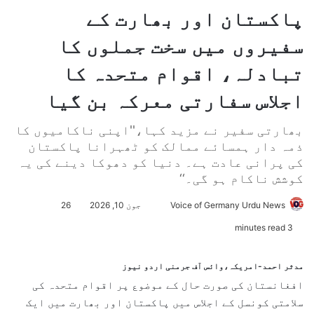
پاکستان اور بھارت کے
سفیروں میں سخت جملوں کا
تبادلہ، اقوام متحدہ کا
اجلاس سفارتی معرکہ بن گیا
بھارتی سفیر نے مزید کہا،''اپنی ناکامیوں کا
ذمہ دار ہمسائے ممالک کو ٹھہرانا پاکستان
کی پرانی عادت ہے۔ دنیا کو دھوکا دینے کی یہ
کوشش ناکام ہو گی۔‘‘
Voice of Germany Urdu News
S
جون 10, 2026
26
e
3 minutes read
n
d
مدثر احمد-امریکہ،وائس آف جرمنی اردو نیوز
a
افغانستان کی صورت حال کے موضوع پر اقوام متحدہ کی
n
سلامتی کونسل کے اجلاس میں پاکستان اور بھارت میں ایک
e