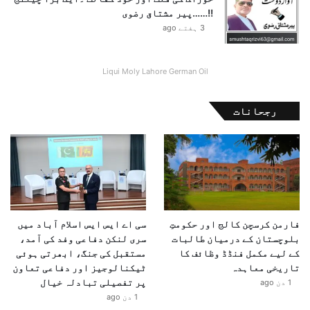
!!……پیر مشتاق رضوی
3 ہفتے ago
Liqui Moly Lahore German Oil
رجحانات
فارمن کرسچن کالج اور حکومتِ
سی اے ایس ایس اسلام آباد میں
بلوچستان کے درمیان طالبات
سری لنکن دفاعی وفد کی آمد،
کے لیے مکمل فنڈڈ وظائف کا
مستقبل کی جنگ، ابھرتی ہوئی
تاریخی معاہدہ
ٹیکنالوجیز اور دفاعی تعاون
پر تفصیلی تبادلہ خیال
1 دن ago
1 دن ago