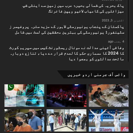
پاک بحریہ کی شمالی بحیرۂ عرب میں زمین سے اینٹی شپ
میزائلوں کی کامیاب لائیو ویپن فائرنگ
اکتوبر 5, 2023
پاکستان کے پنجاب یونیورسٹی لاہور کے مزید سترہ پروفیسر ز
سٹینفورڈ یونیورسٹی کی بہترین محققین کی لسٹ میں شامل
4 ہفتے ago
وفاقی آئینی عدالت نے مونال ریسٹورنٹ کیس میں سپریم کورٹ
کا 2024 کا مسماری حکم کالعدم قرار دے دیا، تنازع دوبارہ
ماتحت عدالتوں کو بھجوا دیا
وائس آف جرمنی اردو خبریں