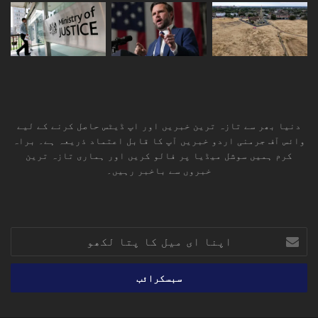
دنیا بھر سے تازہ ترین خبریں اور اپ ڈیٹس حاصل کرنے کے لیے
وائس آف جرمنی اردو خبریں آپ کا قابل اعتماد ذریعہ ہے۔ براہ
کرم ہمیں سوشل میڈیا پر فالو کریں اور ہماری تازہ ترین
خبروں سے باخبر رہیں۔
RSS
TikTok
Instagram
YouTube
LinkedIn
Facebook
X
اپنا
ای
میل
کا
پتا
لکھو