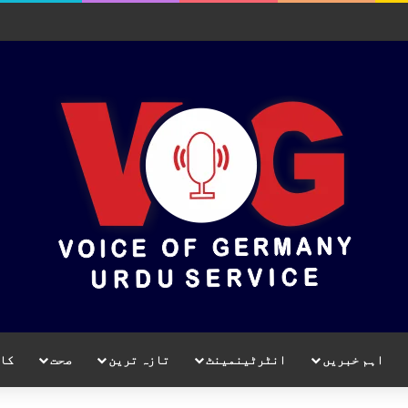
اہم خبریں
انٹرٹینمینٹ
تازہ ترین
صحت
کا