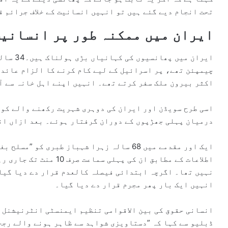
تحت انجام دیے گئے ہیں تو انہیں انسانیت کے خلاف جرائم ق
ایران میں ممکنہ طور پر انسانیت
ایران می
چیمپئن تھے، پر اسرائیل کے لیے کام کرنے کا الزام عائد 
اکثر بیرون ملک سفر کرتے تھے۔ انہیں اپنے اہل خانہ سے آخ
درمیان پہلی جھڑپوں کے دوران گرفتار ہوئے۔ بعد ازاں ان
ایک اور مقدمے میں 68 سالہ زہرا شہباز طبری ک
اطلاعات کے مطابق ان کی پ
نہیں تھا۔ اگرچہ ابتدائی فیصلہ کالعدم قرار دے دیا گیا 
انہیں ایک بار پھر مجرم قرار دے دیا گیا۔
انسانی حقوق کی بین الاقوامی تنظیم ایمنسٹی انٹرنیشنل 
ڈبلیو سے کہا کہ ”دستاویزی شواہد سے ظاہر ہونے والے رج