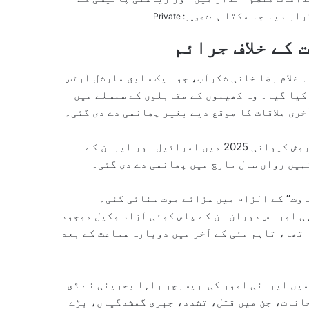
رار دیا جا سکتا ہے
تصویر: Private
 کے خلاف جرائم
ں پھانسیوں کی کہانیاں بڑی ہولناک ہیں۔34 سالہ غلام رضا خانی شکرآب، جو ایک سابق مارشل آرٹس
کیا گیا۔ وہ کھیلوں کے مقابلوں کے سلسلے میں
ری ملاقات کا موقع دیے بغیر پھانسی دے دی گئی۔
اسی طرح سویڈن اور ایران کی دوہری شہریت رکھنے والے کوروش کیوانی 2025 میں اسرائیل اور ایران کے
ہیں رواں سال مارچ میں پھانسی دے دی گئی۔
و ”مسلح بغاوت‘‘ کے الزام میں سزائے موت سنائی گئی۔
ہلی سماعت صرف 10 منٹ تک جاری رہی اور اس دوران ان کے پاس کوئی آزاد وکیل موجود
تھا، تاہم مئی کے آخر میں دوبارہ سماعت کے بعد
میں ایرانی امور کی ریسرچر راہا بحرینی نے ڈی
حانات، جن میں قتل، تشدد، جبری گمشدگیاں، بڑے