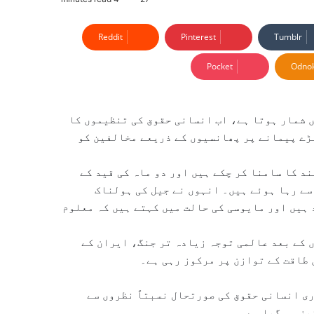
Reddit
Pinterest
Tumblr
Pocket
Odnok
ں شمار ہوتا ہے، اب انسانی حقوق کی تنظیموں کا
بڑے پیمانے پر پھانسیوں کے ذریعے مخالفین کو
2 سے متعدد بار قید و بند کا سامنا کر چکے ہیں اور دو ماہ کی قید کے
سے رہا ہوئے ہیں۔ انہوں نے جیل کی ہولناک
ہیں اور مایوسی کی حالت میں کہتے ہیں کہ معلوم
ر حملوں کے بعد عالمی توجہ زیادہ تر جنگ، ایران کے
 طاقت کے توازن پر مرکوز رہی ہے۔
ی انسانی حقوق کی صورتحال نسبتاً نظروں سے
یز ہو گیا ہے۔