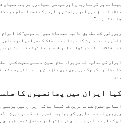
پیمانے پر گرفتاریاں اور سیاسی بنیادوں پر پھانسیاں شا
منظم انداز میں اور ریاستی پالیسی کے تحت انجام دیے گئے
جا سکتا ہے۔‘‘
رپورٹوں کے مطابق حالیہ مقدمات میں ”جاسوسی‘‘ کا الزام 
شامل ہے۔ مبصرین کا کہنا ہے کہ جنگ کے سیاسی اور سماجی 
کو اختلاف رائے کو کچلنے اور خوف پیدا کرنے کے ایک ذریعہ
ایران کی عدلیہ کے سربراہ غلام حسین محسنی سمیت کئی اعلی
کا مطالبہ کر چکے ہیں جن میں ملزمان پر اسرائیل سے تعلق
ہوں۔
کیا ایران میں پھانسیوں کا سلسل
انسانی حقوق کے ماہرین کا کہنا ہے کہ ایران میں بڑھتی ہ
ورزیوں کے ذمہ داروں کو جوابدہ ٹھہرانے کے لیے بین الاق
اس کے لیے عالمی برادری کی مؤثر اور مسلسل توجہ ضروری ہ