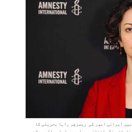
میں ایرانی امور کی ریسرچر راہا بحرینی کا
قدامات منظم انداز میں اور ریاستی پالیسی کے