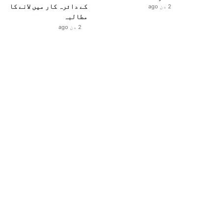
کے دائرہ کار میں لانے کا
2 دن ago
مطالبہ
2 دن ago