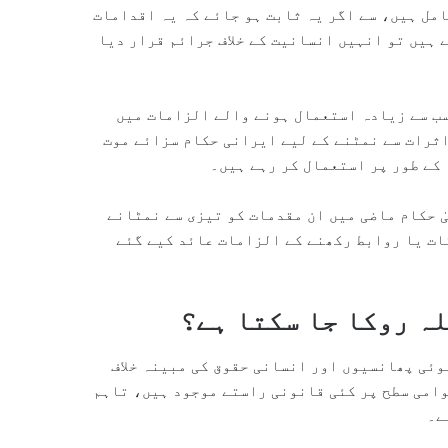
مل ہیں، سے اگر یہ ثابت ہو جائے کہ یہ اقدامات
 ہیں تو انہیں انسانیت کے خلاف جرائم قرار دیا
سب سے زیادہ استعمال ہونے والے الزامات میں
اثرات سے نمٹنے کے لیے ایرانی حکام سزائے موت
 کے طور پر استعمال کر رہے ہیں۔
ٰ حکام ماضی میں ان مقدمات کو تیزی سے نمٹانے
ات یا روابط رکھنے کے الزامات عائد کیے گئے
ہ روکا جا سکتا ہے؟
وئی پھانسیوں اور انسانی حقوق کی مبینہ خلاف
وامی سطح پر کئی قانونی راستے موجود ہیں، تاہم
ے۔