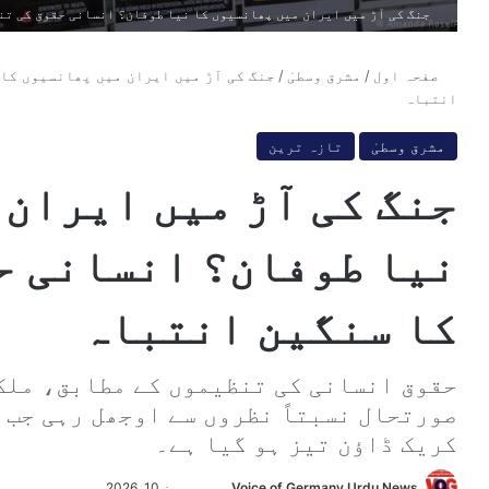
جنگ کی آڑ میں ایران میں پھانسیوں کا نیا طوفان؟ انسانی حقوق کی تن
صفحہ اول
/
مشرق وسطیٰ
/
جنگ کی آڑ میں ایران میں پھانسیوں کا
انتباہ
مشرق وسطیٰ
تازہ ترین
جنگ کی آڑ میں ایران 
نیا طوفان؟ انسانی ح
کا سنگین انتباہ
حقوق انسانی کی تنظیموں کے مطابق، ملک
صورتحال نسبتاً نظروں سے اوجھل رہی جب 
کریک ڈاؤن تیز ہو گیا ہے۔
Voice of Germany Urdu News
S
جون 10, 2026