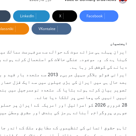
e
n
LinkedIn
X
Facebook
d
lassniki
VKontakte
a
n
e
ایجنسیاں
m
ایران پہلے ہی سزائے موت کے حوالے سے سرِفہرست ممالک می
a
کہنا ہے کہ وہ موجودہ جنگی حالات کو استعمال کرتے ہوئے 
i
دبانے کی کوشش کر رہا ہے۔
l
ایرانی فوٹو بلاگر سہیل عربی، 013
بعد حال ہی میں ایران کی بڑی جیلوں میں سے ایک قزل حصار 
تصویر بیان کرتے ہوئے بتایا کہ متعدد نوعمرجیل میں بند 
نہیں انہیں کب پھانسی پر لٹکا دیا جائے۔
28 فروری 2026 کو اسرائیل اور امریکہ کے ایران پ
جوہری پروگرام، آبنائے ہرمز کی بندش اور مشرق وسطیٰ میں
تاہم حقوق انسانی کی تنظیموں کے مطابق، ملک کے اندر جار
اوجھل رہی جب کہ حکومت مخالف آوازوں کے خلاف کریک ڈاؤن ت