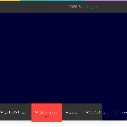
ہفتہ, اگست 8 2026
حہ اول
پاکستان
یورپ
مشرق وسطیٰ
بین الاقوامی