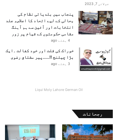
جولائی 7, 2023
پنجاب میں بلدیاتی نظام کی
بحالی کے لیے اتحاد کا اجلاس، جلد
انتخابات اور آئین سے ہم آہنگ
مقامی حکومتوں کے قیام پر زور
4 ہفتے ago
خوراک کی قلت اور خود کفالت ۔ایک
بڑا چیلنج !!……پیر مشتاق رضوی
3 ہفتے ago
Liqui Moly Lahore German Oil
رجحانات