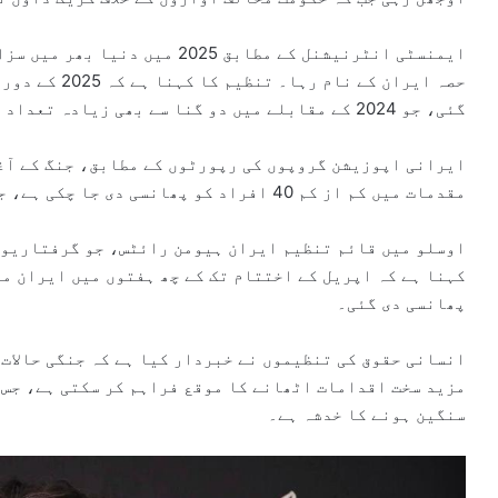
گئی، جو 2024 کے مقابلے میں دو گنا سے بھی زیادہ تعداد ہے۔
ایرانی اپوزیشن گروپوں کی رپورٹوں کے مطابق، جنگ کے آغ
مقدمات میں کم از کم 40 افراد کو پھانسی دی جا چکی ہے، جبکہ مزید 78 افراد سزائے موت کے منتظر ہیں۔
اوسلو میں قائم تنظیم ایران ہیومن رائٹس، جو گرفتاریوں
کہنا ہے کہ اپریل کے اختتام تک کے چھ ہفتوں میں ایران می
پھانسی دی گئی۔
انسانی حقوق کی تنظیموں نے خبردار کیا ہے کہ جنگی حالات 
مزید سخت اقدامات اٹھانے کا موقع فراہم کر سکتی ہے، جس 
سنگین ہونے کا خدشہ ہے۔