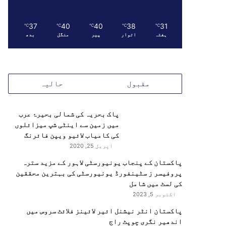
37
40
40
38
31
℃
℃
℃
℃
℃
ہفتہ
اتوار
پیر
منگل
بدھ
مقبول
حالیہ
پاک بحریہ کی شمالی بحیرۂ عرب
میں زمین سے اینٹی شپ میزائلوں
کی کامیاب لائیو ویپن فائرنگ
اپریل 25, 2020
پاکستان کے پنجاب یونیورسٹی لاہور کے مزید سترہ
پروفیسر ز سٹینفورڈ یونیورسٹی کی بہترین محققین
کی لسٹ میں شامل
اکتوبر 5, 2023
پاکستان انٹر نیشنل ائیر لائینز فلائٹ سروس میں
اندھیر نگری چوپٹ راج