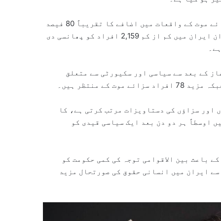
ایمنسٹی انٹرنیشنل کے مطابق 2025 میں دنیا بھر میں سزائے موت کے واقعات میں اضافے کا تقریباً 80 فیصد
حصہ ایران کے نام رہا۔ تنظیم کا کہنا ہے کہ 2025 کے دوران ایران میں کم از کم 2,159 افراد کو پھانسی دی
از کے بعد سے سیاسی اور سکیورٹی سے متعلق
 اور سزاؤں کی دستاویزات مرتب کرتی ہے، کا
ں اوسطاً ہر دو دن بعد ایک سیاسی قیدی کو
کے باعث بین الاقوامی توجہ کی کمی حکومت کو
سے ایران میں انسانی حقوق کی صورتحال مزید