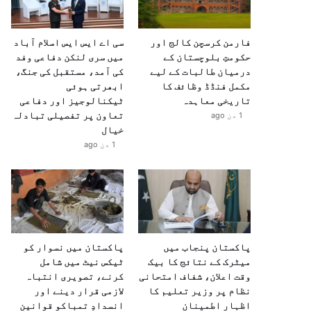
فارمن کرسچن کالج اور
سی اے ایس ایس اسلام آباد
حکومتِ بلوچستان کے
میں سری لنکن دفاعی وفد
درمیان طالبات کے لیے
کی آمد، مستقبل کی جنگ،
مکمل فنڈڈ وظائف کا
ابھرتی ہوئی
تاریخی معاہدہ
ٹیکنالوجیز اور دفاعی
تعاون پر تفصیلی تبادلہ
1 دن ago
خیال
1 دن ago
پاکستان پنجاب میں
پاکستان میں نسوار کو
میٹرک کے نتائج کا بیک
ٹیکس نیٹ میں شامل
وقت اعلان، شفاف امتحانی
کرنے، تصویری انتباہ
نظام پر وزیر تعلیم کا
لازمی قرار دینے اور
اظہارِ اطمینان
انسدادِ تمباکو قوانین