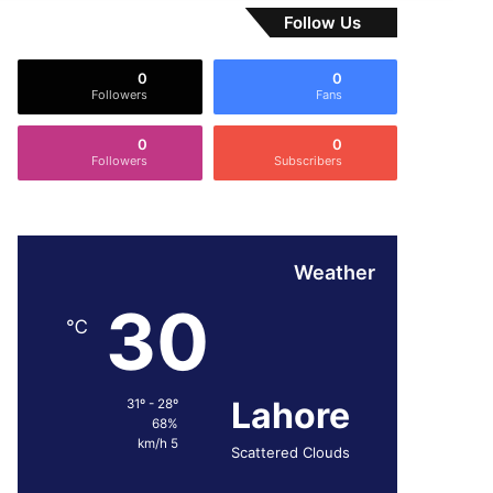
Follow Us
0
0
Followers
Fans
0
0
Followers
Subscribers
Weather
30
℃
Lahore
31º - 28º
68%
5 km/h
Scattered Clouds