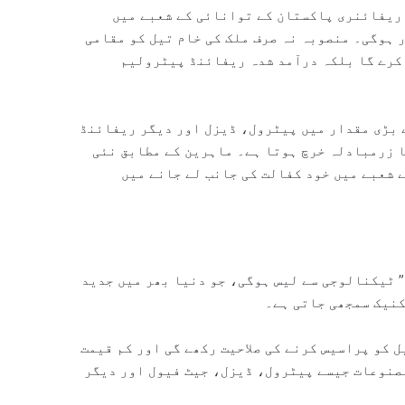
 ریفائنری پاکستان کے توانائی کے شعبے میں
 ہوگی۔ منصوبہ نہ صرف ملک کی خام تیل کو مقامی
 کرے گا بلکہ درآمد شدہ ریفائنڈ پیٹرولیم
 بڑی مقدار میں پیٹرول، ڈیزل اور دیگر ریفائنڈ
ا زرمبادلہ خرچ ہوتا ہے۔ ماہرین کے مطابق نئی
 شعبے میں خود کفالت کی جانب لے جانے میں
 ٹیکنالوجی سے لیس ہوگی، جو دنیا بھر میں جدید
کنیک سمجھی جاتی ہے۔
 کو پراسیس کرنے کی صلاحیت رکھے گی اور کم قیمت
مصنوعات جیسے پیٹرول، ڈیزل، جیٹ فیول اور دیگر