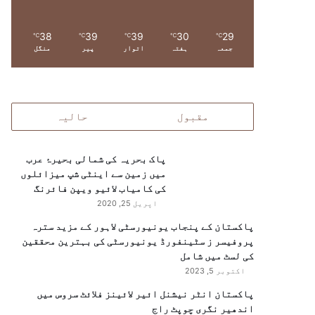
38
39
39
30
29
℃
℃
℃
℃
℃
جمعہ
ہفتہ
اتوار
پیر
منگل
مقبول
حالیہ
پاک بحریہ کی شمالی بحیرۂ عرب
میں زمین سے اینٹی شپ میزائلوں
کی کامیاب لائیو ویپن فائرنگ
اپریل 25, 2020
پاکستان کے پنجاب یونیورسٹی لاہور کے مزید سترہ
پروفیسر ز سٹینفورڈ یونیورسٹی کی بہترین محققین
کی لسٹ میں شامل
اکتوبر 5, 2023
پاکستان انٹر نیشنل ائیر لائینز فلائٹ سروس میں
اندھیر نگری چوپٹ راج