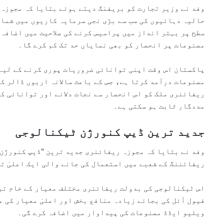
وفد نے وزیر تجارت کو بریفنگ دیتے ہوئے بتایا کہ مجوزہ
حالیہ دہائیوں کی سب سے بڑی نجی سرمایہ کاریوں میں شمار
سطح پر بہتر انداز میں پراسیس کرنے کی صلاحیت میں اضافہ
مصنوعات پر انحصار کو بھی نمایاں حد تک کم کرے گا۔
پاکستان اس وقت اپنی توانائی ضروریات پوری کرنے کے لیے
مصنوعات درآمد کرتا ہے، جس کے باعث سالانہ اربوں ڈالر ک
ریفائنری ملک کو اس انحصار سے نجات دلانے اور توانائی کے
مددگار ثابت ہو سکتی ہے۔
جدید ترین ڈیپ کنورژن ٹیکنالوجی
وفد نے بتایا کہ مجوزہ ریفائنری جدید ترین "ڈیپ کنورژن”
ریفائننگ کے شعبے میں استعمال کی جانے والی ایک اعلیٰ ت
اس ٹیکنالوجی کی بدولت ریفائنری مختلف معیار کے خام تیل
فیول آئل کی بجائے زیادہ منافع بخش اور اعلیٰ معیار کی 
ویلیو ایڈڈ مصنوعات کی پیداوار میں اضافہ کرے گی۔