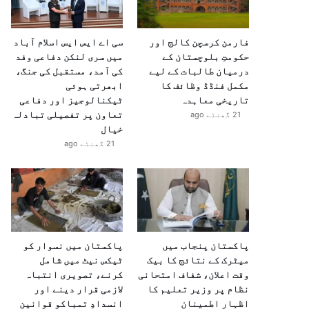
فارمن کرسچن کالج اور
سی اے ایس ایس اسلام آباد
حکومتِ بلوچستان کے
میں سری لنکن دفاعی وفد
درمیان طالبات کے لیے
کی آمد، مستقبل کی جنگ،
مکمل فنڈڈ وظائف کا
ابھرتی ہوئی
تاریخی معاہدہ
ٹیکنالوجیز اور دفاعی
تعاون پر تفصیلی تبادلہ
21 گھنٹے ago
خیال
21 گھنٹے ago
پاکستان پنجاب میں
پاکستان میں نسوار کو
میٹرک کے نتائج کا بیک
ٹیکس نیٹ میں شامل
وقت اعلان، شفاف امتحانی
کرنے، تصویری انتباہ
نظام پر وزیر تعلیم کا
لازمی قرار دینے اور
اظہارِ اطمینان
انسدادِ تمباکو قوانین