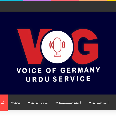
اہم خبریں
انٹرٹینمینٹ
تازہ ترین
صحت
کا