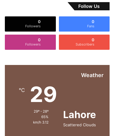
Follow Us
0
0
Followers
Fans
0
0
Followers
Subscribers
Weather
29
℃
Lahore
29º - 28º
65%
3.12 km/h
Scattered Clouds