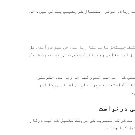
ے زیادہ موثر استعمال کو یقینی بناتی ہیں، جس
لف چیلنجز کا سامنا رہا ہے، جن میں درآمدی بل
ؤ اور مقامی ریفائننگ صلاحیت کی محدودیت شامل
لی کا اہم حصہ تصور کیا جا رہا ہے۔ حکومتی
ائننگ استعداد میں نمایاں اضافہ ہوگا اور
۔
ی درخواست
است کی کہ منصوبے کی بروقت تکمیل کے لیے درکار
مل کیا جائے۔