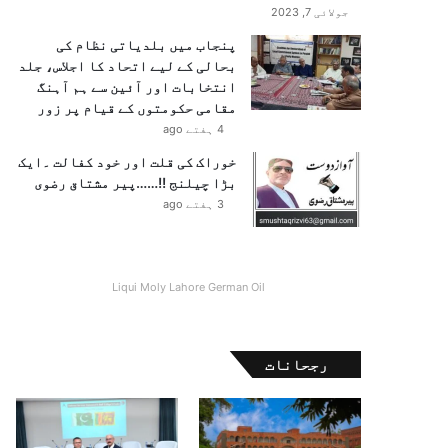
جولائی 7, 2023
پنجاب میں بلدیاتی نظام کی
بحالی کے لیے اتحاد کا اجلاس، جلد
انتخابات اور آئین سے ہم آہنگ
مقامی حکومتوں کے قیام پر زور
4 ہفتے ago
خوراک کی قلت اور خود کفالت ۔ایک
بڑا چیلنج !!……پیر مشتاق رضوی
3 ہفتے ago
Liqui Moly Lahore German Oil
رجحانات