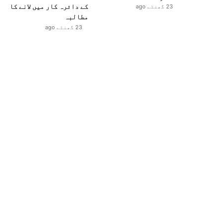
کے دائرہ کار میں لانے کا
23 گھنٹے ago
مطالبہ
23 گھنٹے ago