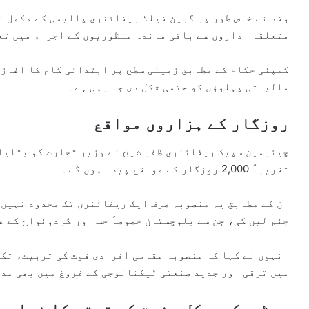
وفد نے خاص طور پر گرین فیلڈ ریفائنری پالیسی کے مکمل نف
متعلقہ اداروں سے باقی ماندہ منظوریوں کے اجراء میں تع
کمپنی حکام کے مطابق زمینی سطح پر ابتدائی کام کا آغاز 
مالیاتی پہلوؤں کو حتمی شکل دی جا رہی ہے۔
روزگار کے ہزاروں مواقع
چیئرمین سپیک ریفائنری ظفر شیخ نے وزیر تجارت کو بتایا 
تقریباً 2,000 روزگار کے مواقع پیدا ہوں گے۔
ان کے مطابق یہ منصوبہ صرف ایک ریفائنری تک محدود نہیں 
جنم لیں گی، جن سے بلوچستان خصوصاً حب اور گردونواح کے ع
انہوں نے کہا کہ منصوبہ مقامی افرادی قوت کی تربیت، تک
میں ترقی اور جدید صنعتی ٹیکنالوجی کے فروغ میں بھی مد
پیٹروکیمیکل صنعت کی ترقی کا نیا با