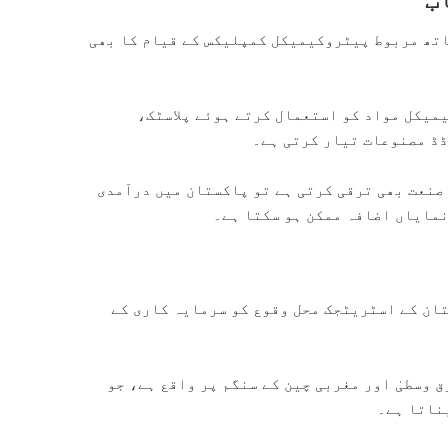
اتھ مربوط پیٹروکیمیکل کمپلیکس کے قیام کا بھی
میکل مواد کو استعمال کرتے ہوئے پلاسٹک،
ڈ مصنوعات تیار کرتی ہے۔
صنعت بھی ترقی کرتی ہے تو پاکستان میں درآمدی
نمایاں اضافہ ممکن ہو سکتا ہے۔
تان کے اسٹریٹجک محل وقوع کو سرمایہ کاری کے
 وسطیٰ اور مغربی چین کے سنگم پر واقع ہے، جو
ناتا ہے۔