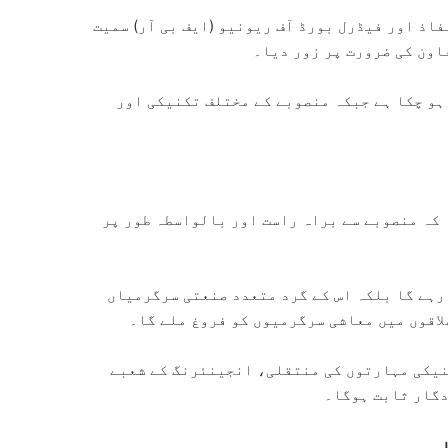
اذ اور فیڈرل بورڈ آف ریونیو (ایف بی آر) سمیت
اون کی ضرورت پر زور دیا۔
ہو چکا ہے جبکہ منصوبے کے مختلف تکنیکی اور
کہ منصوبے سے براہ راست اور بالواسطہ طور پر
رہے گا بلکہ اس کے گرد متعدد صنعتی سرگرمیاں
لاقوں میں معاشی سرگرمیوں کو فروغ ملے گا۔
نیکی مہارتوں کی منتقلی، انجینئرنگ کے شعبے
دگار ثابت ہوگا۔
ب