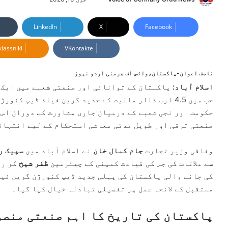
e
n
LinkedIn
X
Facebook
d
lassniki
VKontakte
a
n
e
ناصف اعوان-پاکستان،وائس آف جرمنی اردو نیوز
m
اسلام آباد:
پاکستان کے توانائی اور صنعتی شعبے میں ایک ا
a
حب میں 4.5 ارب ڈالر مالیت کے جدید گرین فیلڈ ڈیپ ک
i
حکومت اور نجی شعبے کے درمیان جاری مشاورت کے دوران اس 
l
صنعتی ترقی اور طویل مدتی معاشی استحکام کے لیے انتہائی
وفاقی وزیر تجارت
جام کمال خان
نے اسلام آباد میں
سپیک ر
سے ملاقات کی جس کی قیادت کمپنی کے چیئرمین
ظفر شیخ
کر رہ
کی جانے والی پاکستان کی پہلی جدید ڈیپ کنورژن گرین فی
مستقبل کے لائحہ عمل پر تفصیلی تبادلہ خیال کیا گیا۔
پاکستان کی تاریخ کا اہم صنعتی منصو