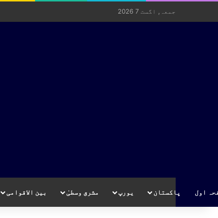
جمعہ, اگست 7 2026
حہ اول
پاکستان
یورپ
مشرق وسطیٰ
بین الاقوامی