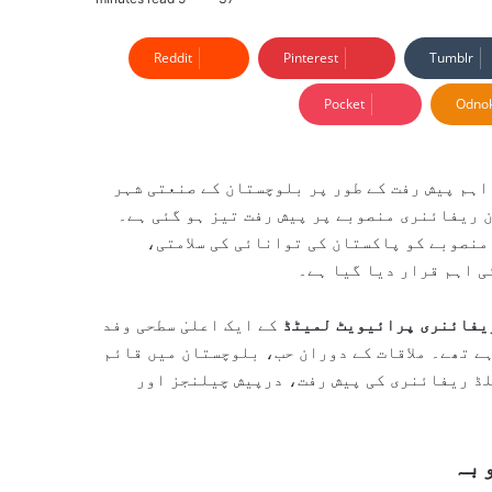
Reddit
Pinterest
Tumblr
Pocket
Odnok
ہم پیش رفت کے طور پر بلوچستان کے صنعتی شہر
نورژن ریفائنری منصوبے پر پیش رفت تیز ہو گئی ہے۔
منصوبے کو پاکستان کی توانائی کی سلامتی،
 اہم قرار دیا گیا ہے۔
یفائنری پرائیویٹ لمیٹڈ
کے ایک اعلیٰ سطحی وفد
ے تھے۔ ملاقات کے دوران حب، بلوچستان میں قائم
لڈ ریفائنری کی پیش رفت، درپیش چیلنجز اور
بہ