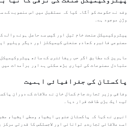
وفد نے حکومت کو آگاہ کیا کہ مستقبل میں اس منصوبے کے س
وژن موجود ہے۔
پیٹروکیمیکل صنعت خام تیل اور گیس سے حاصل ہونے والے کی
مصنوعی فائبر، کھاد، صنعتی کیمیکلز اور دیگر ویلیو ایڈ
ماہرین کے مطابق اگر حب ریفائنری کے ساتھ پیٹروکیمیکل 
متبادل مصنوعات کی تیاری بڑھ سکتی ہے اور برآمدات میں 
پاکستان کی جغرافیائی اہمیت
وفاقی وزیر تجارت جام کمال خان نے ملاقات کے دوران پاکس
لیے ایک بڑی طاقت قرار دیا۔
انہوں نے کہا کہ پاکستان جنوبی ایشیا، وسطی ایشیا، مشرق
اسے علاقائی تجارت، توانائی اور لاجسٹکس کا قدرتی مرکز ب