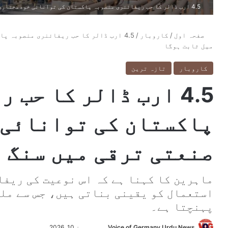
4.5 ارب ڈالر کا حب ریفائنری منصوبہ پاکستان کی توانائی خودمختاری اور صنعتی ترقی میں سنگ میل ثابت ہوگا
صفحہ اول
/
کاروبار
/
4.5 ارب ڈالر کا حب ریفائنری منصوبہ 
میل ثابت ہوگا
کاروبار
تازہ ترین
4.5 ارب ڈالر کا حب
پاکستان کی توانائی 
صنعتی ترقی میں سنگ 
ماہرین کا کہنا ہے کہ اس نوعیت کی ریفا
استعمال کو یقینی بناتی ہیں، جس سے مل
پہنچتا ہے۔
Voice of Germany Urdu News
S
جون 10, 2026