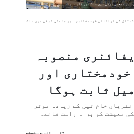
پاکستان کی توانائی خودمختاری اور صنعتی ترقی میں سنگ
 ریفائنری منصوبہ
خودمختاری اور
میل ثابت ہوگا
ئنریاں خام تیل کے زیادہ موثر
کی معیشت کو براہ راست فائدہ
5 minutes read
37