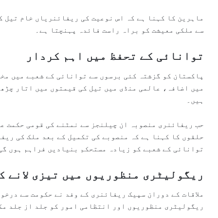
ماہرین کا کہنا ہے کہ اس نوعیت کی ریفائنریاں خام تیل ک
سے ملکی معیشت کو براہ راست فائدہ پہنچتا ہے۔
توانائی کے تحفظ میں اہم کردار
پاکستان کو گزشتہ کئی برسوں سے توانائی کے شعبے میں مخت
میں اضافہ، عالمی منڈی میں تیل کی قیمتوں میں اتار چڑھا
ہیں۔
حب ریفائنری منصوبہ ان چیلنجز سے نمٹنے کی قومی حکمت عم
حلقوں کا کہنا ہے کہ منصوبے کی تکمیل کے بعد ملک کی ریف
توانائی کے شعبے کو زیادہ مستحکم بنیادیں فراہم ہوں گی
ریگولیٹری منظوریوں میں تیزی لانے ک
ملاقات کے دوران سپیک ریفائنری کے وفد نے حکومت سے درخو
ریگولیٹری منظوریوں اور انتظامی امور کو جلد از جلد مک