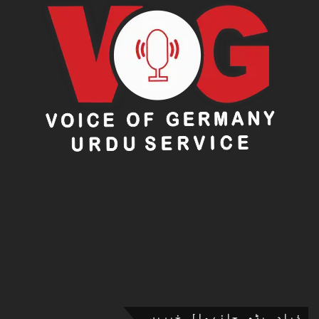
ذیادہ پڑھی جانے والی خبریں