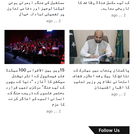
کے لیے مکمل فنڈڈ وظائف کا
مستقبل کی جنگ، ابھرتی ہوئی
ی
ں
تاریخی معاہدہ
ٹیکنالوجیز اور دفاعی تعاون
ت
ک
پر تفصیلی تبادلہ خیال
2 دن ago
و
ے
2 دن ago
ا
ٹ
ن
ھ
ا
ک
ئ
ا
ی
ن
خ
و
و
ں
د
پ
پاکستان پنجاب میں میٹرک کے
15ویں بین الاقوامی 100 سیکنڈ
م
ر
نتائج کا بیک وقت اعلان، شفاف
فلم فیسٹیول کے انٹرنیشنل
خ
پ
امتحانی نظام پر وزیر تعلیم
سیکشن کا آغاز، "دنیا کے بچوں
ت
ا
کا اظہارِ اطمینان
کے لیے جنگ” مرکزی تھیم قرار،
ا
ک
مختصر فلموں کے ذریعے جنگ کے
2 دن ago
ر
انسانی المیے کو اجاگر کرنے
س
ی
کا عزم
ت
ا
ا
2 دن ago
و
ن
ر
ی
ص
ف
Follow Us