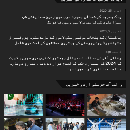
اپریل 25, 2020
پاک بحریہ کی شمالی بحیرۂ عرب میں زمین سے اینٹی شپ
میزائلوں کی کامیاب لائیو ویپن فائرنگ
اکتوبر 5, 2023
پاکستان کے پنجاب یونیورسٹی لاہور کے مزید سترہ پروفیسر ز
سٹینفورڈ یونیورسٹی کی بہترین محققین کی لسٹ میں شامل
4 ہفتے ago
وفاقی آئینی عدالت نے مونال ریسٹورنٹ کیس میں سپریم کورٹ
کا 2024 کا مسماری حکم کالعدم قرار دے دیا، تنازع دوبارہ
ماتحت عدالتوں کو بھجوا دیا
وائس آف جرمنی اردو خبریں