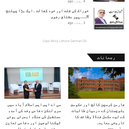
4 ہفتے ago
خوراک کی قلت اور خود کفالت ۔ایک بڑا چیلنج
!!……پیر مشتاق رضوی
3 ہفتے ago
Liqui Moly Lahore German Oil
رجحانات
فارمن کرسچن کالج اور حکومتِ
سی اے ایس ایس اسلام آباد میں
بلوچستان کے درمیان طالبات
سری لنکن دفاعی وفد کی آمد،
کے لیے مکمل فنڈڈ وظائف کا
مستقبل کی جنگ، ابھرتی ہوئی
تاریخی معاہدہ
ٹیکنالوجیز اور دفاعی تعاون
پر تفصیلی تبادلہ خیال
2 دن ago