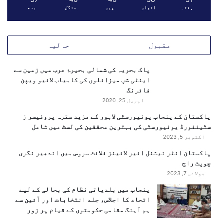
ہفتہ
اتوار
پیر
منگل
بدھ
و
گ
ا
مقبول
حالیہ
پاک بحریہ کی شمالی بحیرۂ عرب میں زمین سے
اینٹی شپ میزائلوں کی کامیاب لائیو ویپن
فائرنگ
اپریل 25, 2020
پاکستان کے پنجاب یونیورسٹی لاہور کے مزید سترہ پروفیسر ز
سٹینفورڈ یونیورسٹی کی بہترین محققین کی لسٹ میں شامل
اکتوبر 5, 2023
پاکستان انٹر نیشنل ائیر لائینز فلائٹ سروس میں اندھیر نگری
چوپٹ راج
جولائی 7, 2023
پنجاب میں بلدیاتی نظام کی بحالی کے لیے
اتحاد کا اجلاس، جلد انتخابات اور آئین سے
ہم آہنگ مقامی حکومتوں کے قیام پر زور