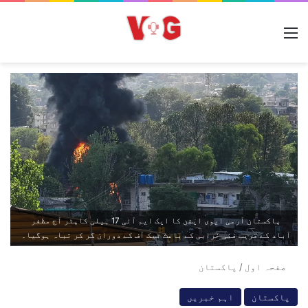
مینو
پاکستان آرمی ایوی ایشن کا ایک ایم آئی 17 ہیلی کاپٹر آج مظفر
آباد کے قریب فنی خرابی کے باعث ٹیک آف کے دوران گر کر تباہ ہوگیا۔
صفحہ اول
/
پاکستان
پاکستان
اہم خبریں