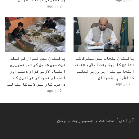
2 دن ago
پاکستان پنجاب میں میٹرک کے
پاکستان میں نسوار کو ٹیکس
نتائج کا بیک وقت اعلان، شفاف
نیٹ میں شامل کرنے، تصویری
امتحانی نظام پر وزیر تعلیم
انتباہ لازمی قرار دینے اور
کا اظہارِ اطمینان
انسدادِ تمباکو قوانین کے
دائرہ کار میں لانے کا مطالبہ
2 دن ago
2 دن ago
آزادیٴ صحافت ، جمہوریت ، وطن