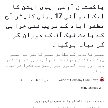
پاکستان آرمی ایوی ایشن کا
ایک ایم آئی 17 ہیلی کاپٹر آج
مظفر آباد کے قریب فنی خرابی
کے باعث ٹیک آف کے دوران گر
کر تباہ ہوگیا۔
عینی شاہدین کے مطابق ہیلی کاپٹر نے ہیلی
پیڈ سے اڑان بھرنے کے فوراً بعد ہی توازن کھو
دیا اور چند لمحوں میں زمین سے ٹکرا کر تباہ
ہو گیا۔
Voice of Germany Urdu News
S
جون 10, 2026
43
e
2 minutes read
n
d
سیدعاطف ندیم-پاکستان،وائس آف جرمنی اردو نیوز
a
پاکستان کے زیر انتظام کشمیر میں بدھ کے روز