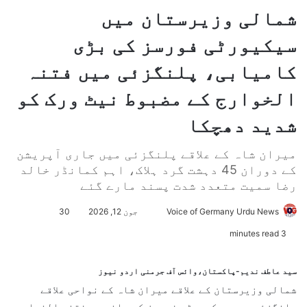
شمالی وزیرستان میں
سیکیورٹی فورسز کی بڑی
کامیابی، پلنگزئی میں فتنہ
الخوارج کے مضبوط نیٹ ورک کو
شدید دھچکا
میران شاہ کے علاقے پلنگزئی میں جاری آپریشن
کے دوران 45 دہشت گرد ہلاک، اہم کمانڈر خالد
رضا سمیت متعدد شدت پسند مارے گئے
Voice of Germany Urdu News
S
جون 12, 2026
30
e
3 minutes read
n
d
سید عاطف ندیم-پاکستان،وائس آف جرمنی اردو نیوز
a
شمالی وزیرستان کے علاقے میران شاہ کے نواحی علاقے
n
پلنگزئی میں سیکیورٹی فورسز کی جانب سے فتنہ الخوارج