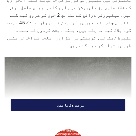
e
کے خلاف جاری بڑے آپریشن میں اہم کامیابیاں حاصل ہوئی
m
ہیں۔ سیکیورٹی ذرائع کے مطابق 2 جون کو شروع کیے گئے
a
انٹیلی جنس بنیادوں پر آپریشن کے دوران اب تک 45 دہشت
i
گرد ہلاک کیے جا چکے ہیں، جبکہ دہشت گردوں کے متعدد
l
مضبوط ٹھکانے، تربیتی مراکز اور اسلحہ کے ذخائر مکمل
طور پر تباہ کر دیے گئے ہیں۔
مزید دکھائیں
ذرائع کے مطابق پلنگزئی کا علاقہ ایک طویل عرصے سے فتنہ