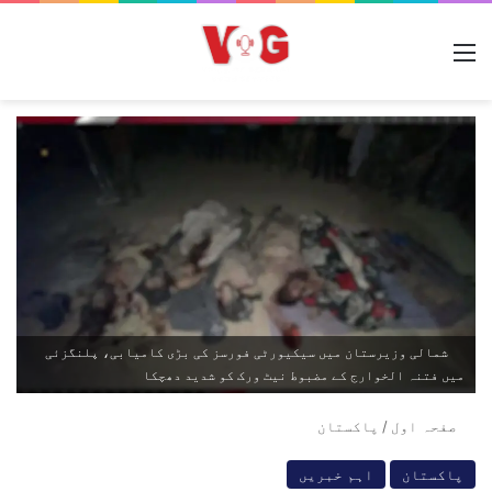
مینو
شمالی وزیرستان میں سیکیورٹی فورسز کی بڑی کامیابی، پلنگزئی
میں فتنہ الخوارج کے مضبوط نیٹ ورک کو شدید دھچکا
صفحہ اول
/
پاکستان
پاکستان
اہم خبریں