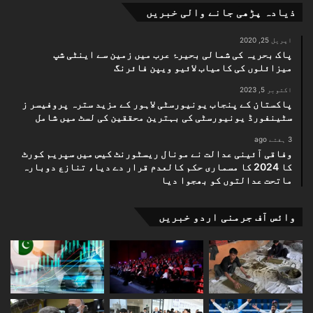
ذیادہ پڑھی جانے والی خبریں
اپریل 25, 2020
پاک بحریہ کی شمالی بحیرۂ عرب میں زمین سے اینٹی شپ
میزائلوں کی کامیاب لائیو ویپن فائرنگ
اکتوبر 5, 2023
پاکستان کے پنجاب یونیورسٹی لاہور کے مزید سترہ پروفیسر ز
سٹینفورڈ یونیورسٹی کی بہترین محققین کی لسٹ میں شامل
3 ہفتے ago
وفاقی آئینی عدالت نے مونال ریسٹورنٹ کیس میں سپریم کورٹ
کا 2024 کا مسماری حکم کالعدم قرار دے دیا، تنازع دوبارہ
ماتحت عدالتوں کو بھجوا دیا
وائس آف جرمنی اردو خبریں