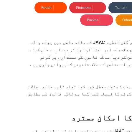
Reddit
Pinterest
Tumblr
Pocket
Odnok
ی گئی تنظیم
JAAC
کے ساتھ ماضی میں ہونے والے
ج مقدمات اور ایف آئی آرز کو دوبارہ بحال کرنے
ح کر دیا ہے کہ قانون کی عملداری پر کوئی
والے عناصر کے خلاف قانونی کارروائی جاری رہے
دے کے تحت معطل کیا گیا تھا، تاہم حالیہ حالات
کرنے کا فیصلہ کیا گیا ہے تاکہ قانون کے مطابق
کا امکان مسترد
ذرائع کے مطابق حکومت نے یہ مؤقف اختیار کیا ہے کہ کالعدم JAAC کے مسلح عناصر یا ان کے نمائندوں کے