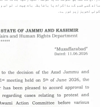
ساتھ کسی قسم کے مذاکرات یا باضابطہ بات چیت نہ تو اس وق
کوئی تجویز زیر غور ہے۔