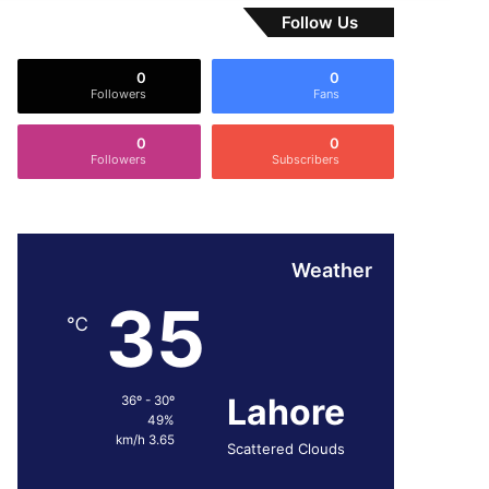
Follow Us
0
0
Followers
Fans
0
0
Followers
Subscribers
Weather
35
℃
Lahore
36º - 30º
49%
3.65 km/h
Scattered Clouds