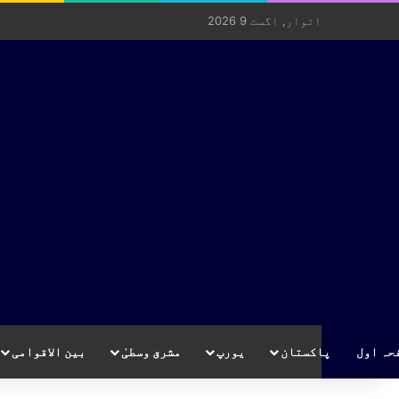
اتوار, اگست 9 2026
حہ اول
پاکستان
یورپ
مشرق وسطیٰ
بین الاقوامی