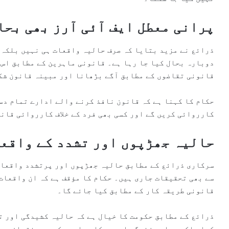
پرانی معطل ایف آئی آرز بھی بحا
ذرائع نے مزید بتایا کہ صرف حالیہ واقعات ہی نہیں بلکہ 
دوبارہ بحال کیا جا رہا ہے۔ قانونی ماہرین کے مطابق اس 
قانونی تقاضوں کے مطابق آگے بڑھانا اور مبینہ قانون شک
حکام کا کہنا ہے کہ قانون نافذ کرنے والے ادارے تمام د
کارروائی کریں گے اور کسی بھی فرد کے خلاف کارروائی قان
حالیہ جھڑپوں اور تشدد کے واقع
سرکاری ذرائع کے مطابق حالیہ جھڑپوں اور پرتشدد واقعات 
سے بھی تحقیقات جاری ہیں۔ حکام کا مؤقف ہے کہ ان واقعات
قانونی طریقہ کار کے مطابق کیا جائے گا۔
ذرائع کے مطابق حکومت کا خیال ہے کہ حالیہ کشیدگی اور ت
کیا بلکہ عوامی زندگی اور سرکاری امور کو بھی نقصان پہن