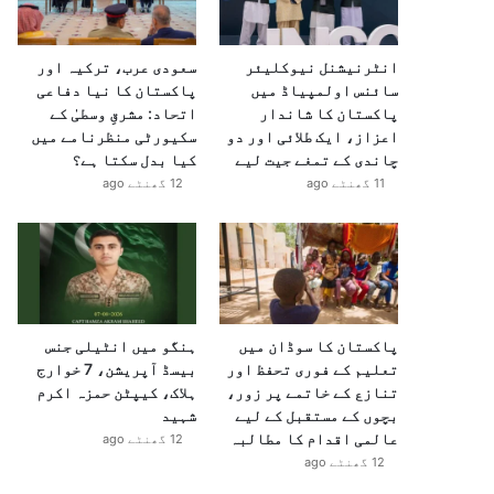
انٹرنیشنل نیوکلیئر
سعودی عرب، ترکیہ اور
سائنس اولمپیاڈ میں
پاکستان کا نیا دفاعی
پاکستان کا شاندار
اتحاد: مشرقِ وسطیٰ کے
اعزاز، ایک طلائی اور دو
سکیورٹی منظرنامے میں
چاندی کے تمغے جیت لیے
کیا بدل سکتا ہے؟
11 گھنٹے ago
12 گھنٹے ago
پاکستان کا سوڈان میں
ہنگو میں انٹیلی جنس
تعلیم کے فوری تحفظ اور
بیسڈ آپریشن، 7 خوارج
تنازع کے خاتمے پر زور،
ہلاک، کیپٹن حمزہ اکرم
بچوں کے مستقبل کے لیے
شہید
عالمی اقدام کا مطالبہ
12 گھنٹے ago
12 گھنٹے ago