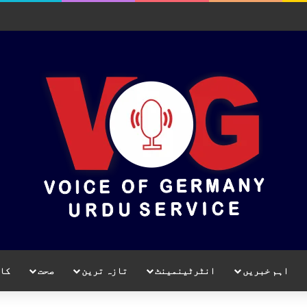
اہم خبریں
انٹرٹینمینٹ
تازہ ترین
صحت
کا