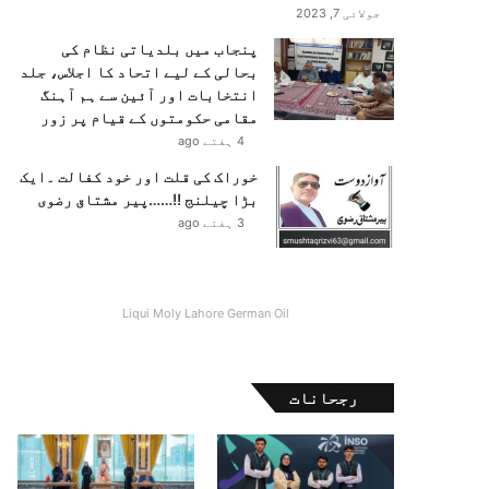
جولائی 7, 2023
پنجاب میں بلدیاتی نظام کی
بحالی کے لیے اتحاد کا اجلاس، جلد
انتخابات اور آئین سے ہم آہنگ
مقامی حکومتوں کے قیام پر زور
4 ہفتے ago
خوراک کی قلت اور خود کفالت ۔ایک
بڑا چیلنج !!……پیر مشتاق رضوی
3 ہفتے ago
Liqui Moly Lahore German Oil
رجحانات