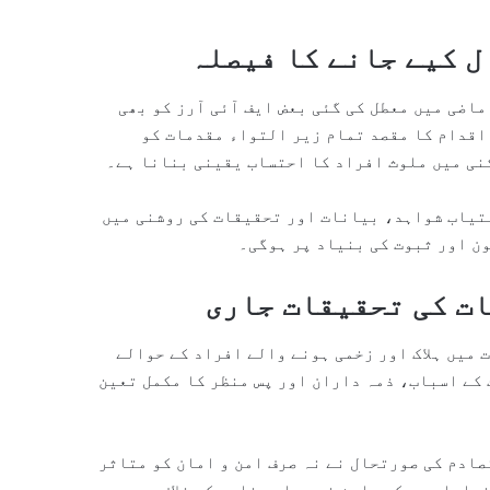
ل کیے جانے کا فیصلہ
ماضی میں معطل کی گئی بعض ایف آئی آرز کو بھی
اقدام کا مقصد تمام زیر التواء مقدمات کو
نی میں ملوث افراد کا احتساب یقینی بنانا ہے۔
ستیاب شواہد، بیانات اور تحقیقات کی روشنی میں
ون اور ثبوت کی بنیاد پر ہوگی۔
ات کی تحقیقات جاری
میں ہلاک اور زخمی ہونے والے افراد کے حوالے
 کے اسباب، ذمہ داران اور پس منظر کا مکمل تعین
صادم کی صورتحال نے نہ صرف امن و امان کو متاثر
چایا، جس کے باعث ذمہ دار عناصر کے خلاف