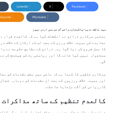
n
LinkedIn
X
Facebook
d
lassniki
VKontakte
a
n
e
سید عاطف ندیم-پاکستان،وائس آف جرمنی اردو نیوز
m
معتبر سرکاری ذرائع نے انکشاف کیا ہے کہ کالعدم قرار د
a
معاہدے کی مبینہ خلاف ورزی کے بعد اس کے ارکان کے خلاف در
i
کا عمل شروع کر دیا گیا ہے۔ ذرائع کے مطابق حکومت نے واض
l
سمجھوتہ نہیں کیا جائے گا اور ریاستی رٹ کو چیلنج کرنے 
گی۔
سرکاری حلقوں کا کہنا ہے کہ ماضی میں بعض مقدمات کو معاہ
اور مبینہ خلاف ورزیوں کے بعد ان مقدمات کو دوبارہ فعال 
کارروائی کو آگے بڑھایا جا سکے۔
کالعدم تنظیم کے ساتھ مذاکرات 