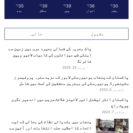
ا
گ
35
39
39
36
30
℃
℃
℃
℃
℃
ن
ہفتہ
اتوار
پیر
منگل
بدھ
ا
ت
ر
ب
ک
ا
ے
مقبول
حالیہ
ہ
ن
،
ئ
ر
پاک بحریہ کی شمالی بحیرۂ عرب میں زمین سے
ے
پ
اینٹی شپ میزائلوں کی کامیاب لائیو ویپن
م
و
فائرنگ
و
ر
اپریل 25, 2020
ا
ٹ
ق
پاکستان کے پنجاب یونیورسٹی لاہور کے مزید سترہ پروفیسر ز
ع
سٹینفورڈ یونیورسٹی کی بہترین محققین کی لسٹ میں شامل
پ
اکتوبر 5, 2023
ی
د
پاکستان انٹر نیشنل ائیر لائینز فلائٹ سروس میں اندھیر نگری
ا
چوپٹ راج
ہ
جولائی 7, 2023
و
پنجاب میں بلدیاتی نظام کی بحالی کے لیے
ں
اتحاد کا اجلاس، جلد انتخابات اور آئین سے
گ