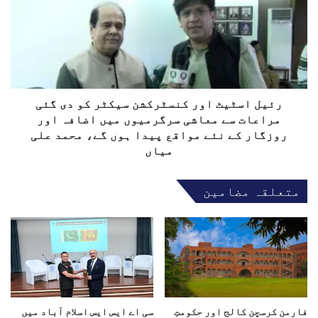
ے
ل
1
ا
0
س
0
ٹ
ر
ی
و
ٹ
ز
ا
رئیل اسٹیٹ اور کنسٹرکشن سیکٹر کو دی گئی
:
و
مراعات سے معاشی سرگرمیوں میں اضافہ اور
ا
ر
روزگار کے نئے مواقع پیدا ہوں گے، محمد علی
م
ک
میاں
ن
ن
م
س
ع
متعلقہ مضامین
ٹ
ا
ر
ہ
ک
د
ش
ہ
ن
ب
س
ھ
ی
ی
ک
ع
ٹ
فارمن کرسچن کالج اور حکومتِ
سی اے ایس ایس اسلام آباد میں