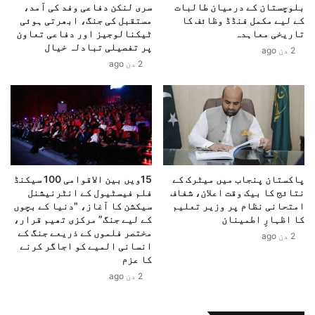
ا
بلوچستان کے درمیان طالبات
سری لنکن دفاعی وفد کی آمد،
ر
کے لیے مکمل فنڈڈ وظائف کا
مستقبل کی جنگ، ابھرتی ہوئی
ل
ک
تاریخی معاہدہ
ٹیکنالوجیز اور دفاعی تعاون
م
و
پر تفصیلی تبادلہ خیال
ی
2 دن ago
د
2 دن ago
ت
ی
و
گ
ا
ئ
ن
ی
ا
م
ئ
ر
ی
ا
ب
ع
پاکستان پنجاب میں میٹرک کے
15ویں بین الاقوامی 100 سیکنڈ
ح
ا
نتائج کا بیک وقت اعلان، شفاف
فلم فیسٹیول کے انٹرنیشنل
ر
ت
امتحانی نظام پر وزیر تعلیم
سیکشن کا آغاز، "دنیا کے بچوں
ا
س
کا اظہارِ اطمینان
کے لیے جنگ” مرکزی تھیم قرار،
ن
ے
مختصر فلموں کے ذریعے جنگ کے
2 دن ago
ف
م
انسانی المیے کو اجاگر کرنے
و
کا عزم
ع
ر
ا
2 دن ago
ی
ش
خ
ی