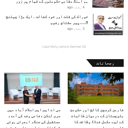
ہم آہنگ مقامی حکومتوں کے قیام پر زور
ے
4 ہفتے ago
،
م
خوراک کی قلت اور خود کفالت ۔ایک بڑا چیلنج
ح
!!……پیر مشتاق رضوی
م
3 ہفتے ago
د
ع
ل
Liqui Moly Lahore German Oil
ی
م
رجحانات
ی
ا
ں
فارمن کرسچن کالج اور حکومتِ
سی اے ایس ایس اسلام آباد میں
بلوچستان کے درمیان طالبات
سری لنکن دفاعی وفد کی آمد،
کے لیے مکمل فنڈڈ وظائف کا
مستقبل کی جنگ، ابھرتی ہوئی
تاریخی معاہدہ
ٹیکنالوجیز اور دفاعی تعاون