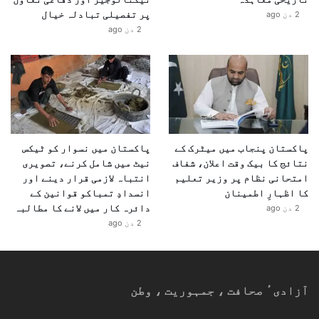
پر تفصیلی تبادلہ خیال
2 دن ago
2 دن ago
پاکستان پنجاب میں میٹرک کے
پاکستان میں نسوار کو ٹیکس
نتائج کا بیک وقت اعلان، شفاف
نیٹ میں شامل کرنے، تصویری
امتحانی نظام پر وزیر تعلیم
انتباہ لازمی قرار دینے اور
کا اظہارِ اطمینان
انسدادِ تمباکو قوانین کے
دائرہ کار میں لانے کا مطالبہ
2 دن ago
2 دن ago
آزادیٴ صحافت ، جمہوریت ، وطن