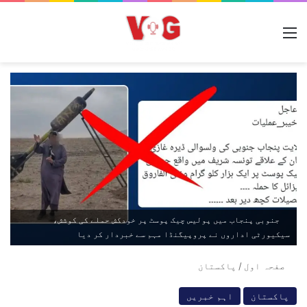
مینو
جنوبی پنجاب میں پولیس چیک پوسٹ پر خودکش حملے کی کوشش،
سیکیورٹی اداروں نے پروپیگنڈا مہم سے خبردار کر دیا
صفحہ اول
/
پاکستان
پاکستان
اہم خبریں