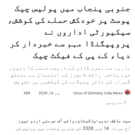
جنوبی پنجاب میں پولیس چیک
پوسٹ پر خودکش حملے کی کوشش،
سیکیورٹی اداروں نے
پروپیگنڈا مہم سے خبردار کر
دیا، کے پی کے فیکٹ چیک
بارود سے بھری گاڑی کے ذریعے حملے کا دعویٰ،
خود ساختہ راکٹ لانچرز کے استعمال سے متعلق
گمراہ کن تاثر پھیلانے کی کوششوں پر تشویش
Voice of Germany Urdu News
S
جون 14, 2026
484
e
1 منٹ پڑھیں
n
d
سید عاطف ندیم-پاکستان،وائس آف جرمنی اردو نیوز
a
آج مورخہ 14 جون 2026 کو جنوبی پنجاب میں پولیس کی
n