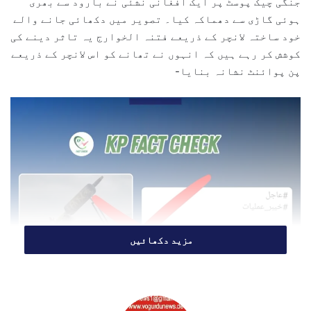
جنگی چیک پوسٹ پر ایک افغانی نشئی نے بارود سے بھری
e
ہوئی گاڑی سے دھماکہ کیا۔ تصویر میں دکھائی جانے والے
m
خود ساختہ لانچر کے ذریعے فتنہ الخوارج یہ تاثر دینے کی
a
کوشش کر رہے ہیں کہ انہوں نے تھانے کو اس لانچر کے ذریعے
i
پن پوائنٹ نشانہ بنایا-
l
مزید دکھائیں