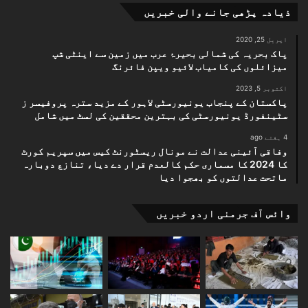
ذیادہ پڑھی جانے والی خبریں
اپریل 25, 2020
پاک بحریہ کی شمالی بحیرۂ عرب میں زمین سے اینٹی شپ
میزائلوں کی کامیاب لائیو ویپن فائرنگ
اکتوبر 5, 2023
پاکستان کے پنجاب یونیورسٹی لاہور کے مزید سترہ پروفیسر ز
سٹینفورڈ یونیورسٹی کی بہترین محققین کی لسٹ میں شامل
4 ہفتے ago
وفاقی آئینی عدالت نے مونال ریسٹورنٹ کیس میں سپریم کورٹ
کا 2024 کا مسماری حکم کالعدم قرار دے دیا، تنازع دوبارہ
ماتحت عدالتوں کو بھجوا دیا
وائس آف جرمنی اردو خبریں