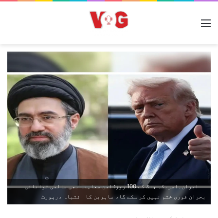
مینو
ایران۔امریکہ جنگ کے 100 روز: امن معاہدہ بھی عالمی توانائی
بحران فوری ختم نہیں کر سکے گا، ماہرین کا انتباہ ،رپورٹ