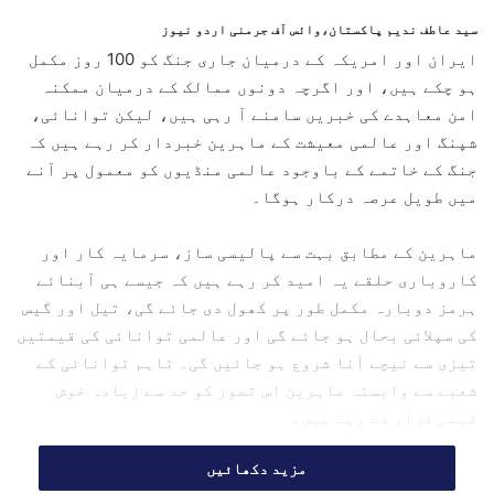
d
سید عاطف ندیم پاکستان،وائس آف جرمنی اردو نیوز
a
ایران اور امریکہ کے درمیان جاری جنگ کو 100 روز مکمل
n
ہو چکے ہیں، اور اگرچہ دونوں ممالک کے درمیان ممکنہ
e
امن معاہدے کی خبریں سامنے آ رہی ہیں، لیکن توانائی،
m
شپنگ اور عالمی معیشت کے ماہرین خبردار کر رہے ہیں کہ
a
جنگ کے خاتمے کے باوجود عالمی منڈیوں کو معمول پر آنے
i
میں طویل عرصہ درکار ہوگا۔
l
ماہرین کے مطابق بہت سے پالیسی ساز، سرمایہ کار اور
کاروباری حلقے یہ امید کر رہے ہیں کہ جیسے ہی آبنائے
ہرمز دوبارہ مکمل طور پر کھول دی جائے گی، تیل اور گیس
کی سپلائی بحال ہو جائے گی اور عالمی توانائی کی قیمتیں
تیزی سے نیچے آنا شروع ہو جائیں گی۔ تاہم توانائی کے
شعبے سے وابستہ ماہرین اس تصور کو حد سے زیادہ خوش
فہمی قرار دے رہے ہیں۔
مزید دکھائیں
ان کا کہنا ہے کہ جنگ نے صرف تیل کی ترسیل ہی متاثر