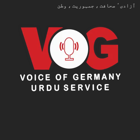
آزادیٴ صحافت ، جمہوریت ، وطن
ماہرین کے مطابق متعدد ایل این جی اور تیل کمپنیاں
ابھی سے اربوں ڈالر کے ممکنہ قانونی دعوؤں اور
معاوضوں کا سامنا کر رہی ہیں۔
حفاظتی معائنے ناگزیر
صنعتی ماہرین کے مطابق جنگ سے متاثرہ توانائی
تنصیبات کو دوبارہ فعال کرنے سے پہلے جامع حفاظتی
معائنے ضروری ہوں گے۔
طویل عرصے تک بند رہنے والی مشینری میں زنگ لگنے، پائپ
لائنوں میں ملبہ جمع ہونے اور تکنیکی خرابیوں کے
امکانات بڑھ جاتے ہیں۔
ماہرین خبردار کرتے ہیں کہ اگر جلد بازی میں پیداوار
بحال کی گئی تو بڑے صنعتی حادثات رونما ہو سکتے ہیں۔
دنیا ذخائر کے بحران کے قریب؟