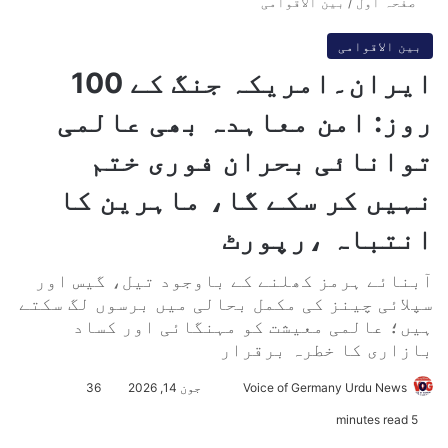
صفحہ اول
/
بین الاقوامی
بین الاقوامی
ایران۔امریکہ جنگ کے 100
روز: امن معاہدہ بھی عالمی
توانائی بحران فوری ختم
نہیں کر سکے گا، ماہرین کا
انتباہ ،رپورٹ
آبنائے ہرمز کھلنے کے باوجود تیل، گیس اور
سپلائی چینز کی مکمل بحالی میں برسوں لگ سکتے
ہیں؛ عالمی معیشت کو مہنگائی اور کساد
بازاری کا خطرہ برقرار
Voice of Germany Urdu News
S
جون 14, 2026
36
e
5 minutes read
n