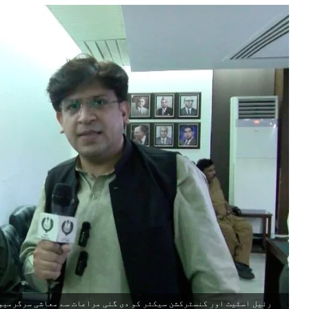
رئیل اسٹیٹ اور کنسٹرکشن سیکٹر کو دی گئی مراعات سے معاشی سرگرمیوں