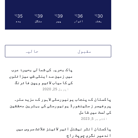
35
39
39
36
30
℃
℃
℃
℃
℃
ہفتہ
اتوار
پیر
منگل
بدھ
مقبول
حالیہ
پاک بحریہ کی شمالی بحیرۂ عرب
میں زمین سے اینٹی شپ میزائلوں
کی کامیاب لائیو ویپن فائرنگ
اپریل 25, 2020
پاکستان کے پنجاب یونیورسٹی لاہور کے مزید سترہ
پروفیسر ز سٹینفورڈ یونیورسٹی کی بہترین محققین
کی لسٹ میں شامل
اکتوبر 5, 2023
پاکستان انٹر نیشنل ائیر لائینز فلائٹ سروس میں
اندھیر نگری چوپٹ راج