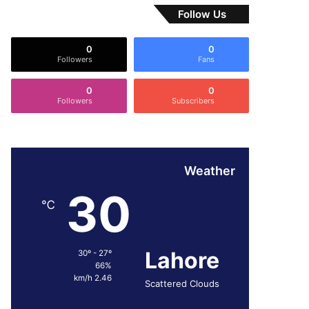
Follow Us
0
0
Followers
Fans
0
0
Followers
Subscribers
Weather
30
℃
Lahore
30º - 27º
66%
2.46 km/h
Scattered Clouds