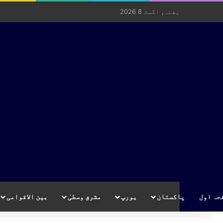
ہفتہ, اگست 8 2026
حہ اول
پاکستان
یورپ
مشرق وسطیٰ
بین الاقوامی