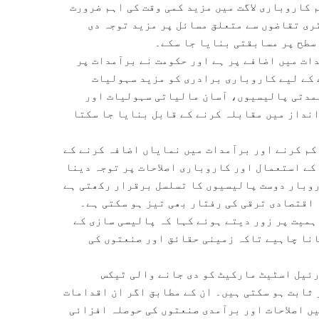
 کاروباری لاگت میں مزید کمی وقت کی اہم ضرورت
ی تقاضوں سے متعلق مسائل پر مزید توجہ دی
سطح پر مسابقتی بنایا جا سکے۔
ات میں اضافے پر ہے اور حکومت نے برآمدات پر
 کے لیے کاروباری برادری کو مزید سہولیات
لمدتی پالیسیوں، آسان مالیاتی سہولیات اور
انداز میں مقابلہ کرنے کے قابل بنایا جا سکتا
کم کرنے اور برآمدات میں نمایاں اضافہ کرنے کے
کے استعمال اور کاروباری اصلاحات پر توجہ دینا
روبار دوست پالیسیوں کا تسلسل برقرار رکھتی ہے
 اقتصادی ترقی کی رفتار بھی تیز ہو سکتی ہے۔
ہمیت پر زور دیتے ہوئے کہا کہ پالیسی سازی کے
انا چاہیے تاکہ زمینی حقائق اور صنعتوں کی
ئیل اسٹیٹ مارکیٹ کو دی جانے والی ٹیکس
ثابت ہو سکتی ہیں۔ ان کے مطابق اگر ان اقدامات
یں اصلاحات اور برآمدی صنعتوں کی حوصلہ افزائی