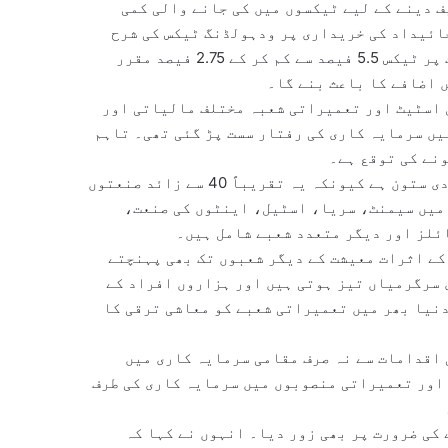
ف دینے کے لیے ٹیکسوں میں کی جانے والی کمی
ائیداد کی خریداری پر ودہولڈنگ ٹیکس کی شرح
2.5 فیصد سے کم کر کے 1.5 فیصد کرنا اور جائیداد کی فروخت پر ٹیکس 5.5 فیصد سے کم کر کے 2.75 فیصد مقرر
 اضافے کا باعث بنے گا۔
 اسٹیٹ اور تعمیراتی شعبہ مختلف مالیاتی اور
یں سرمایہ کاری کی رفتار سست پڑ گئی تھی۔ تاہم
نے کی توقع ہے۔
انہوں نے کہا کہ تعمیراتی صنعت ملکی معیشت کا ایک بنیادی ستون ہے کیونکہ یہ تقریباً 40 سے زائد صنعتوں
 میں سیمنٹ، سریا، اسٹیل، اینٹوں کی صنعت،
ئلز اور دیگر متعدد شعبے شامل ہیں۔
 کے اثرات معیشت کے دیگر شعبوں تک بھی پہنچتے
 سرگرمیاں تیز ہوتی ہیں اور ہزاروں افراد کے
دنیا بھر میں تعمیراتی شعبے کو معاشی ترقی کا
 اقدامات سے نہ صرف مقامی سرمایہ کاری میں
اور تعمیراتی منصوبوں میں سرمایہ کاری کی طرف
کی ضرورت پر بھی زور دیا۔ انہوں نے کہا کہ