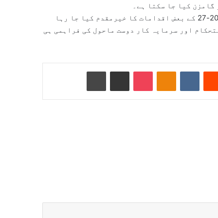
 گامزن کیا جا سکتا ہے۔
کاروباری حلقوں کی جانب سے مجموعی طور پر وفاقی بجٹ 2026-27 کے بعض اقدامات کا خیرمقدم کیا جا رہا
تحکام اور سرمایہ کار دوست ماحول کی فراہمی ہی
Reddit
VKontakte
Odnoklassniki
Pocket
ای میل کے ذریعے شیئر کریں
پرنٹ کریں