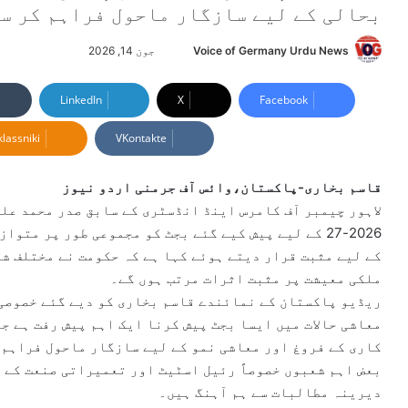
بحالی کے لیے سازگار ماحول فراہم کر س
Voice of Germany Urdu News
S
جون 14, 2026
e
n
LinkedIn
X
Facebook
d
lassniki
VKontakte
a
n
e
قاسم بخاری-پاکستان،وائس آف جرمنی اردو نیوز
m
لاہور چیمبر آف کامرس اینڈ انڈسٹری کے سابق صدر محمد علی
a
2026-27 کے لیے پیش کیے گئے بجٹ کو مجموعی طور پر م
i
کے لیے مثبت قرار دیتے ہوئے کہا ہے کہ حکومت نے مختلف شع
l
ملکی معیشت پر مثبت اثرات مرتب ہوں گے۔
ریڈیو پاکستان کے نمائندے قاسم بخاری کو دیے گئے خصوصی 
معاشی حالات میں ایسا بجٹ پیش کرنا ایک اہم پیش رفت ہے 
کاری کے فروغ اور معاشی نمو کے لیے سازگار ماحول فراہم 
بعض اہم شعبوں خصوصاً رئیل اسٹیٹ اور تعمیراتی صنعت کے 
دیرینہ مطالبات سے ہم آہنگ ہیں۔