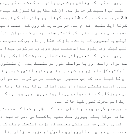
انہوں نے کہا کہ وفاقی بجٹ میں جائیداد کے شعبے کو ریلی
انتہائی اہمیت کی حامل ہے۔ ان کے مطابق فائلرز کے لیے ج
کرنا ایک مثبت اقدام ہے، جو سرمایہ کاروں کے اعتماد میں
محمد علی میاں نے کہا کہ گزشتہ چند برسوں کے دوران رئیل
ٹیکس پالیسیوں کے باعث دباؤ کا شکار رہا، جس کے نتیجے م
نئی ٹیکس رعایتوں سے اس شعبے میں دوبارہ سرگرمی پیدا ہو
سے براہ راست اور بالواسطہ طور پر منسلک ہے۔ ان صنعتوں
الیکٹریکل سامان، پینٹ، سینیٹری ویئر، لکڑی، شیشہ، ٹا
ان کا کہنا تھا کہ جب تعمیراتی شعبہ ترقی کرتا ہے تو اس
ہیں۔ اس سے صنعتی پیداوار میں اضافہ ہوتا ہے، کاروباری
لیے روزگار کے نئے مواقع پیدا ہوتے ہیں۔ یہی وجہ ہے کہ 
ایک اہم محرک تصور کیا جاتا ہے۔
سابق صدر لاہور چیمبر نے اس امید کا اظہار کیا کہ حکومتی
اضافہ ہوگا بلکہ بیرون ملک مقیم پاکستانی بھی جائیداد 
راغب ہوں گے، جس سے ملکی معیشت کو مزید استحکام ملے گا۔
محمد علی میاں نے کاروباری ماحول کو مزید سازگار بنانے 