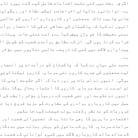
اگرچہ بجٹ میں کئی مثبت اقدامات شامل کیے گئے ہیں، تاہم
ہے۔ توانائی، مالیاتی اخراجات، ٹیکس نظام اور ریگولیٹر
جانی چاہیے تاکہ صنعتوں اور کاروباری اداروں کو عالمی 
انہوں نے کہا کہ پاکستان کی معاشی ترقی کا انحصار برآمد
مبنی معیشت کا جو وژن پیش کیا ہے، اسے عملی جامہ پہنانے
فراہم کرنا ہوں گی۔ ان کے مطابق برآمدی شعبے کو طویل ا
پیداواری لاگت میں کمی کے ذریعے عالمی منڈیوں میں مؤثر 
ہے۔
محمد علی میاں نے کہا کہ پاکستان کو درآمدات پر انحصار 
لیے صنعتوں کی جدید کاری، نئی سرمایہ کاری، ٹیکنالوجی 
ہوگی۔ انہوں نے اس بات پر زور دیا کہ اگر حکومت اپنی کا
تو اس سے نہ صرف سرمایہ کاروں کا اعتماد بحال ہوگا بلکہ
انہوں نے حکومت اور نجی شعبے کے درمیان مؤثر رابطے کی ا
عمل میں کاروباری برادری کی مشاورت کو مزید فروغ دیا ج
ضروریات کو مدنظر رکھتے ہوئے فیصلے کیے جا سکیں۔
اقتصادی ماہرین کا بھی ماننا ہے کہ تعمیراتی شعبے اور ر
مراعات سرمایہ کاری کے ماحول کو بہتر بنانے میں مددگار 
کے ساتھ ساتھ کاروباری لاگت میں کمی، توانائی کے شعبے م