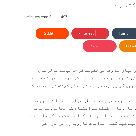
کتا ہے
3 minutes read
497
Reddit
Pinterest
Tumblr
Pocket
Odnok
 میاں نے وفاقی حکومت کی جانب سے مالی سال
توازن، کاروبار دوست اور معاشی سرگرمیوں کے فروغ
بوں کو ریلیف فراہم کرنے کی کوشش کی ہے، جس کے
انٹرویو میں محمد علی میاں نے کہا کہ موجودہ
جو کاروباری طبقے کے اعتماد کی بحالی، سرمایہ
کر سکتا ہے۔ انہوں نے کہا کہ حکومت کی جانب سے
لیے کیے گئے اقدامات کاروباری برادری کی