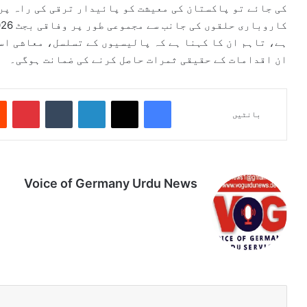
کی جائے تو پاکستان کی معیشت کو پائیدار ترقی کی راہ پر
ہے، تاہم ان کا کہنا ہے کہ پالیسیوں کے تسلسل، معاشی اس
ان اقدامات کے حقیقی ثمرات حاصل کرنے کی ضمانت ہوگی۔
Pinterest
Tumblr
LinkedIn
X
Facebook
بانٹیں
Voice of Germany Urdu News
Tik
Ins
Yo
Lin
Fa
We
To
tag
uT
ke
ce
bsi
k
ra
ub
dIn
bo
te
m
e
ok