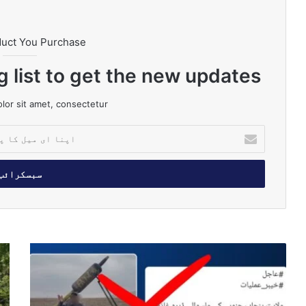
duct You Purchase
g list to get the new updates!
or sit amet, consectetur.
ا
پ
ن
ا
ا
ی
م
ی
ل
ج
آ
ک
ن
ز
ا
و
ا
پ
ب
د
ت