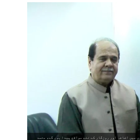
 میں اضافہ اور روزگار کے نئے مواقع پیدا ہوں گے، محمد