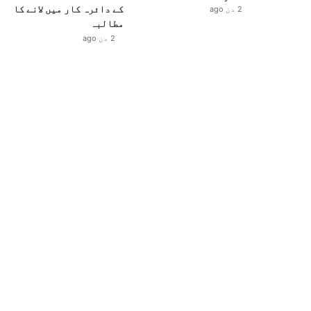
کے دائرہ کار میں لانے کا
2 دن ago
مطالبہ
2 دن ago