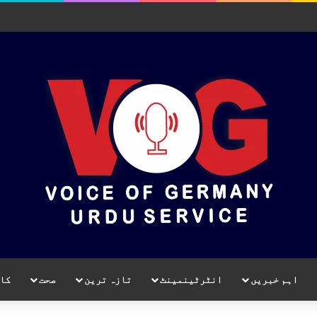
اہم خبریں
انٹرٹینمینٹ
تازہ ترین
صحت
کا