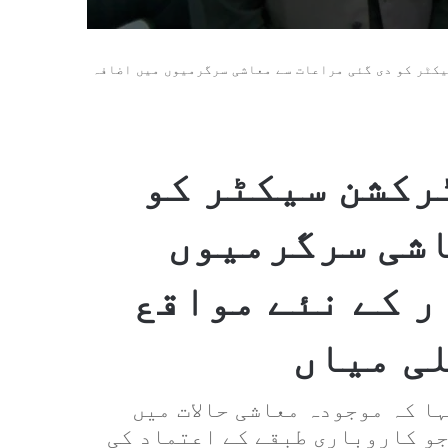
کٹر کو دی گئی مراعات سے معاشی سرگرمیوں میں اضافہ
رکشن سیکٹر کو
اشی سرگرمیوں
ر کے نئے مواقع
لی میاں
ا کہ موجودہ معاشی حالات میں
جو کاروباری طبقے کے اعتماد کی