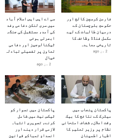
فارمن کرسچن کالج اور
سی اے ایس ایس اسلام آباد
حکومتِ بلوچستان کے
میں سری لنکن دفاعی وفد
درمیان طالبات کے لیے
کی آمد، مستقبل کی جنگ،
مکمل فنڈڈ وظائف کا
ابھرتی ہوئی
تاریخی معاہدہ
ٹیکنالوجیز اور دفاعی
تعاون پر تفصیلی تبادلہ
2 دن ago
خیال
2 دن ago
پاکستان پنجاب میں
پاکستان میں نسوار کو
میٹرک کے نتائج کا بیک
ٹیکس نیٹ میں شامل
وقت اعلان، شفاف امتحانی
کرنے، تصویری انتباہ
نظام پر وزیر تعلیم کا
لازمی قرار دینے اور
اظہارِ اطمینان
انسدادِ تمباکو قوانین