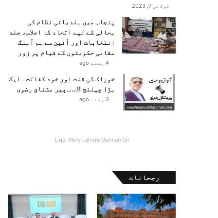
جولائی 7, 2023
پنجاب میں بلدیاتی نظام کی
بحالی کے لیے اتحاد کا اجلاس، جلد
انتخابات اور آئین سے ہم آہنگ
مقامی حکومتوں کے قیام پر زور
4 ہفتے ago
خوراک کی قلت اور خود کفالت ۔ایک
بڑا چیلنج !!……پیر مشتاق رضوی
3 ہفتے ago
Liqui Moly Lahore German Oil
رجحانات