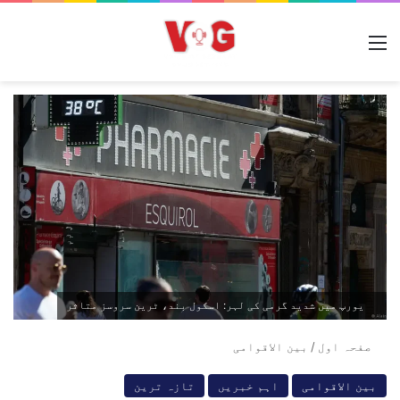
مینو
یورپ میں شدید گرمی کی لہر: اسکول بند، ٹرین سروسز متاثر
صفحہ اول
/
بین الاقوامی
بین الاقوامی
اہم خبریں
تازہ ترین