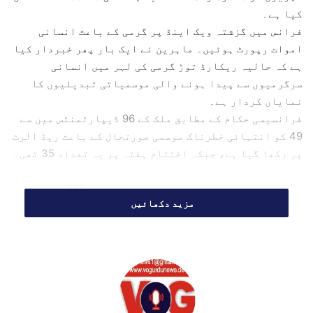
کیا ہے۔
i
فرانس میں گزشتہ ویک اینڈ پر گرمی کے باعث انسانی
l
اموات رپورٹ ہوئیں۔ ماہرین نے ایک بار پھر خبردار کیا
ہے کہ حالیہ ریکارڈ توڑ گرمی کی لہر میں انسانی
سرگرمیوں سے پیدا ہونے والی موسمیاتی تبدیلیوں کا
نمایاں کردار ہے۔
فرانسیسی حکام کے مطابق ملک کے 96 ڈیپارٹمنٹس میں سے
49 کو انتہائی خطرناک موسمی صورتحال کے باعث ریڈ الرٹ
پر رکھا گیا ہے، جبکہ اختتام ہفتہ پر یہ تعداد 35 تھی۔
شدید گرمی کے پیش نظر حکام نے پیر کے روز 845 اسکول بند
مزید دکھائیں
رکھنے کا اعلان کیا، جبکہ مزید 1,800 اسکولوں میں طلبہ
کو معمول سے پہلے چھٹی دینے کا فیصلہ کیا گیا ہے۔
اتوار کے روز فرانس کے متعدد شہروں میں سالانہ موسیقی
میلے بھی منسوخ کر دیے گئے، جبکہ حکومت نے ریڈ الرٹ
والے علاقوں میں صحت عامہ اور امن و امان کے پیش نظر
عوامی مقامات پر شراب نوشی پر پابندی بھی عائد کر دی