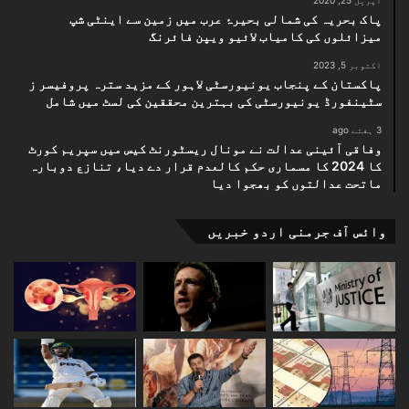
اپریل 25, 2020
پاک بحریہ کی شمالی بحیرۂ عرب میں زمین سے اینٹی شپ
میزائلوں کی کامیاب لائیو ویپن فائرنگ
اکتوبر 5, 2023
پاکستان کے پنجاب یونیورسٹی لاہور کے مزید سترہ پروفیسر ز
سٹینفورڈ یونیورسٹی کی بہترین محققین کی لسٹ میں شامل
3 ہفتے ago
وفاقی آئینی عدالت نے مونال ریسٹورنٹ کیس میں سپریم کورٹ
کا 2024 کا مسماری حکم کالعدم قرار دے دیا، تنازع دوبارہ
ماتحت عدالتوں کو بھجوا دیا
وائس آف جرمنی اردو خبریں