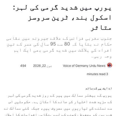
یورپ میں شدید گرمی کی لہر:
اسکول بند، ٹرین سروسز
متاثر
جنوب مغربی فرانس کے علاقے جیروند میں مقامی
حکام نے بتایا کہ 80 سے 95 سال کی عمر کے تین
افراد کی ہلاکت میں شدید گرمی بھی ایک اہم
وجہ رہی۔
Voice of Germany Urdu News
S
جون 22, 2026
494
e
3 minutes read
n
d
اے ایف پی کے ساتھ
a
یورپ کے بیشتر ممالک میں پیر کے روز شدید گرمی کی لہر
n
کے مزید شدت اختیار کر جانے کا امکان ہے۔ حکومتیں اس
e
سے نمٹنے کی تیاریوں میں مصروف ہیں، جبکہ کئی ممالک نے
m
شہریوں کو محفوظ رکھنے کے لیے ہنگامی اقدامات کا اعلان
a