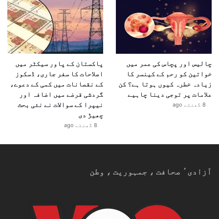
چالیس اور پچاس کی عمر میں
پاکستان کے پاور سیکٹر میں
خواتین کو رحم کے کینسر کا
اصلاحات کا سفر جاری، ڈسکوز
زیادہ خطرہ کیوں ہوتا ہے؟ کن
کے نقصانات میں کمی کے دعوے،
علامات پر توجی دینا چاہیے
گردشی قرضے میں اضافہ اور
نیپرا کے سوالات نے نئی بحث
8 گھنٹے ago
چھیڑ دی
8 گھنٹے ago
آزادیٴ صحافت ، جمہوریت ، وطن