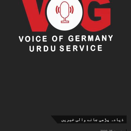
ذیادہ پڑھی جانے والی خبریں