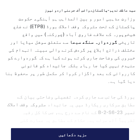
d
سید عاطف ندیم-پاکستان،وائس آف جرمنی اردو نیوز
a
وزارتِ مذہبی امور و بین المذاہب ہم آہنگی، حکومتِ
n
پاکستان کے تحت متروکہ وقف املاک بورڈ (ETPB) نے ضلع
e
شیخوپورہ کے علاقے فاروق آباد (چورکنہ) میں واقع
m
تاریخی
گوردوارہ سنگھ سبھا
سے متعلق سوشل میڈیا اور
a
مختلف ذرائع ابلاغ پر گردش کرنے والی مبینہ انہدام کی
i
خبروں کی وضاحت جاری کرتے ہوئے کہا ہے کہ گوردوارے کو
l
منہدم نہیں کیا جا رہا، بلکہ جائیداد کو قانونی
کارروائی کے بعد واگزار کروا کر مکمل طور پر محفوظ بنا
دیا گیا ہے۔
بورڈ کی جانب سے جاری کردہ تفصیلی وضاحتی بیان کے
مطابق سرکاری ریکارڈ میں یہ جائیداد
متروکہ وقف املاک
نمبر B-2-S6-23
کے نام سے درج ہے، جس کا کل رقبہ
تقریباً آٹھ مرلے ہے۔ حکام کے مطابق یہ عمارت کئی
دہائیوں سے مذہبی سرگرمیوں کے لیے استعمال نہیں ہو
مزید دکھائیں
رہی، جبکہ 1974ء سے مختلف افراد کے پاس کرایہ داری کی