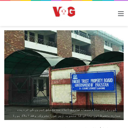
مینو
گوردوارہ سنگھ سبھا، فاروق آباد سے متعلق خبروں کی تردید،
عمارت محفوظ اور بحالی کا منصوبہ زیر غور: متروکہ وقف املاک بورڈ