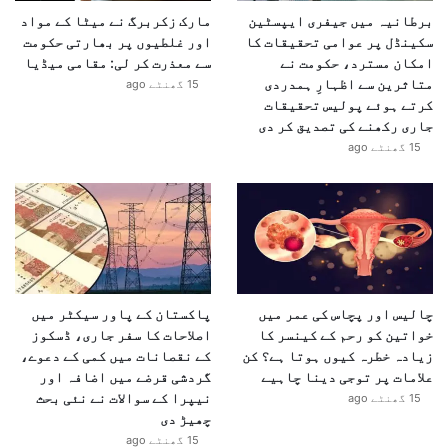
برطانیہ میں جیفری ایپسٹین
مارک زکربرگ نے میٹا کے مواد
سکینڈل پر عوامی تحقیقات کا
اور غلطیوں پر بھارتی حکومت
امکان مسترد، حکومت نے
سے معذرت کر لی: مقامی میڈیا
متاثرین سے اظہارِ ہمدردی
15 گھنٹے ago
کرتے ہوئے پولیس تحقیقات
جاری رکھنے کی تصدیق کر دی
15 گھنٹے ago
چالیس اور پچاس کی عمر میں
پاکستان کے پاور سیکٹر میں
خواتین کو رحم کے کینسر کا
اصلاحات کا سفر جاری، ڈسکوز
زیادہ خطرہ کیوں ہوتا ہے؟ کن
کے نقصانات میں کمی کے دعوے،
علامات پر توجی دینا چاہیے
گردشی قرضے میں اضافہ اور
نیپرا کے سوالات نے نئی بحث
15 گھنٹے ago
چھیڑ دی
15 گھنٹے ago