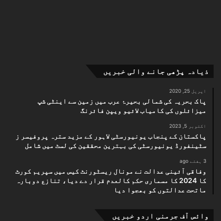
ذیادہ پڑھی جانے والی خبریں
اپریل 25, 2020
پاک بحریہ کی شمالی بحیرۂ عرب میں زمین سے اینٹی شپ
میزائلوں کی کامیاب لائیو ویپن فائرنگ
اکتوبر 5, 2023
پاکستان کے پنجاب یونیورسٹی لاہور کے مزید سترہ پروفیسر ز
سٹینفورڈ یونیورسٹی کی بہترین محققین کی لسٹ میں شامل
3 ہفتے ago
وفاقی آئینی عدالت نے مونال ریسٹورنٹ کیس میں سپریم کورٹ
کا 2024 کا مسماری حکم کالعدم قرار دے دیا، تنازع دوبارہ
ماتحت عدالتوں کو بھجوا دیا
وائس آف جرمنی اردو خبریں