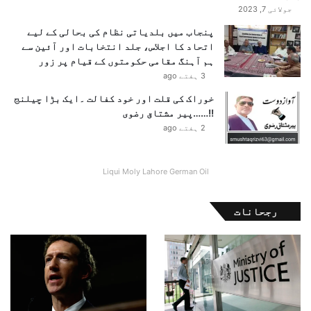
ر
ی
جولائی 7, 2023
ی
ک
پنجاب میں بلدیاتی نظام کی بحالی کے لیے
م
ا
اتحاد کا اجلاس، جلد انتخابات اور آئین سے
ن
ا
ہم آہنگ مقامی حکومتوں کے قیام پر زور
و
ن
3 ہفتے ago
ا
ک
ز
ش
خوراک کی قلت اور خود کفالت ۔ایک بڑا چیلنج
ا
!!……پیر مشتاق رضوی
ف
2 ہفتے ago
Liqui Moly Lahore German Oil
رجحانات