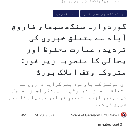
صفحہ اول
/
پاکستان پریس ریلیز
پاکستان پریس ریلیز
اہم خبریں
گوردوارہ سنگھ سبھا، فاروق
آباد سے متعلق خبروں کی
تردید، عمارت محفوظ اور
بحالی کا منصوبہ زیر غور:
متروکہ وقف املاک بورڈ
ان نوٹسز کے باوجود بعض کرایہ داروں نے
متعلقہ مجاز اتھارٹی سے پیشگی اجازت حاصل
کیے بغیر ازخود تعمیرِ نو اور تبدیلی کا عمل
شروع کر دیا
Voice of Germany Urdu News
S
جولائی 3, 2026
495
e
3 minutes read
n