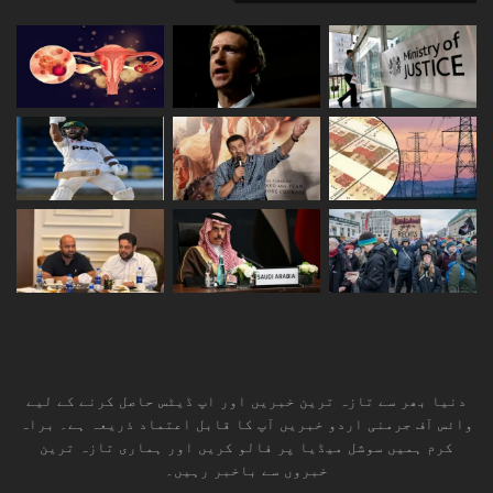
دنیا بھر سے تازہ ترین خبریں اور اپ ڈیٹس حاصل کرنے کے لیے
وائس آف جرمنی اردو خبریں آپ کا قابل اعتماد ذریعہ ہے۔ براہ
کرم ہمیں سوشل میڈیا پر فالو کریں اور ہماری تازہ ترین
خبروں سے باخبر رہیں۔