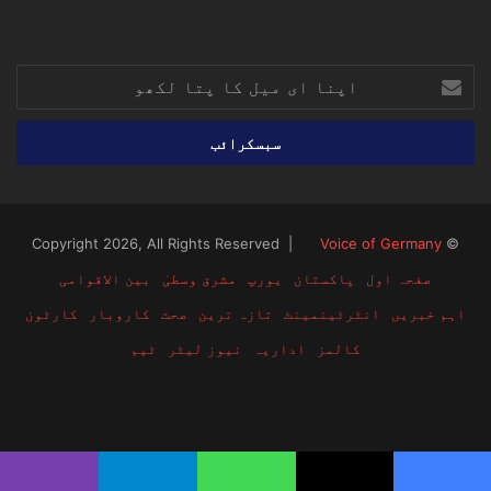
RSS
TikTok
Instagram
YouTube
LinkedIn
Facebook
X
اپنا
ای
میل
کا
پتا
لکھو
Voice of Germany
© Copyright 2026, All Rights Reserved |
صفحہ اول
پاکستان
یورپ
مشرق وسطیٰ
بین الاقوامی
اہم خبریں
انٹرٹینمینٹ
تازہ ترین
صحت
کاروبار
کارٹون
کالمز
اداریہ
نیوز لیٹر
ٹیم
RSS
TikTok
Instagram
YouTube
LinkedIn
Facebook
X