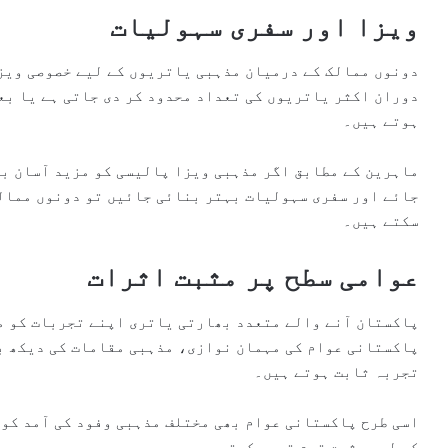
ویزا اور سفری سہولیات
دونوں ممالک کے درمیان مذہبی یاتریوں کے لیے خصوصی ویز
دوران اکثر یاتریوں کی تعداد محدود کر دی جاتی ہے یا بع
ہوتے ہیں۔
ماہرین کے مطابق اگر مذہبی ویزا پالیسی کو مزید آسان ب
جائے اور سفری سہولیات بہتر بنائی جائیں تو دونوں ممالک
سکتے ہیں۔
عوامی سطح پر مثبت اثرات
پاکستان آنے والے متعدد بھارتی یاتری اپنے تجربات کو مث
پاکستانی عوام کی مہمان نوازی، مذہبی مقامات کی دیکھ ب
تجربہ ثابت ہوتے ہیں۔
اسی طرح پاکستانی عوام بھی مختلف مذہبی وفود کی آمد کو 
کے لیے مثبت قدم تصور کرتے ہیں۔