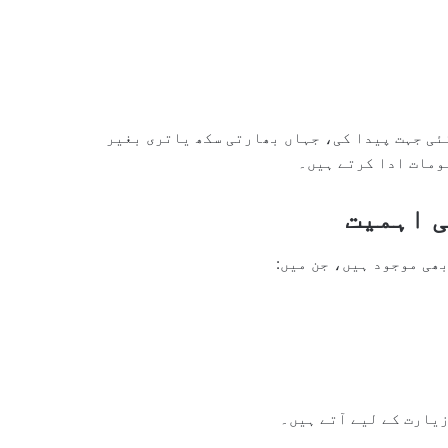
ئی جہت پیدا کی، جہاں بھارتی سکھ یاتری بغیر
ومات ادا کرتے ہیں۔
ی اہمیت
ھی موجود ہیں، جن میں:
یارت کے لیے آتے ہیں۔