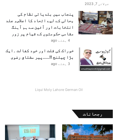
جولائی 7, 2023
پنجاب میں بلدیاتی نظام کی
بحالی کے لیے اتحاد کا اجلاس، جلد
انتخابات اور آئین سے ہم آہنگ
مقامی حکومتوں کے قیام پر زور
4 ہفتے ago
خوراک کی قلت اور خود کفالت ۔ایک
بڑا چیلنج !!……پیر مشتاق رضوی
3 ہفتے ago
Liqui Moly Lahore German Oil
رجحانات