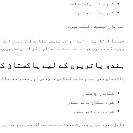
گوردوارہ پنجہ صاحب
گوردوارہ سچا سودا
نمایاں حیثیت رکھتے ہیں۔
خصوصاً کرتارپور راہداری نے مذہبی سفارت کاری میں ایک ن
ویزے کے مخصوص ضوابط کے تحت پاکستان آ کر اپنی مذہبی رس
ہندو یاتریوں کے لیے پاکستان ک
پاکستان میں ہندو مذہب کے کئی تاریخی اور مقدس مقامات ب
کٹاس راج مندر
شری ہنگلاج ماتا مندر
شری وارن دیو مندر
شامل ہیں، جہاں بھارت سمیت مختلف ممالک سے ہندو یاتری ز