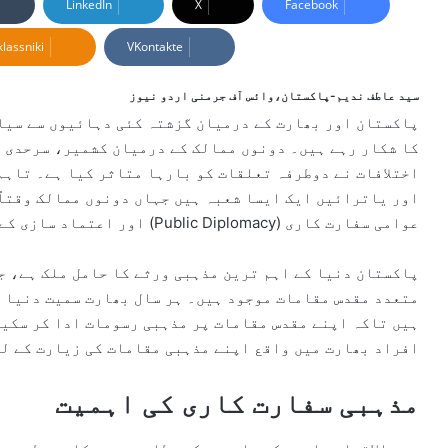
LinkedIn
X
Facebook
d
lassniki
VKontakte
a
n
e
سید عاطف ندیم-پاکستان،وائس آف جرمنی اردو نیوز
m
پاکستان اور بھارت کے درمیان گزشتہ کئی دہائیوں سے سیا
a
کا شکار رہے ہیں۔ دونوں ممالک کے درمیان کشمیر، سرحدی 
i
اختلافات نے دوطرفہ تعلقات کو بارہا متاثر کیا ہے۔ تاہم
l
اور یاترائیں ایک ایسا شعبہ ہیں جہاں دونوں ممالک وقتاً
عوامی سفارت کاری (Public Diplomacy) اور اعتماد سازی کے ایک مؤثر ذریعہ کے طور پر دیکھتے ہیں۔
پاکستان دنیا کے اہم ترین مذہبی ورثے کا حامل ملک ہے، ج
متعدد مقدس مقامات موجود ہیں۔ ہر سال بھارت سمیت دنیا 
ہیں تاکہ اپنے مقدس مقامات پر مذہبی رسومات ادا کر سکیں
افراد بھارت میں واقع اپنے مذہبی مقامات کی زیارت کے ل
مذہبی سفارت کاری کی اہمیت