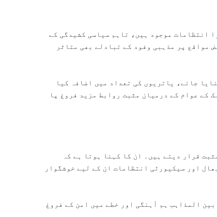
ا انتظامات موجود ہیں، تاہم سیاسی کشیدگی کے
ض مواقع پر مذہبی وفود کے تبادلے بھی متاثر
نایا جائے، یاتریوں کی تعداد میں اضافہ کیا
 کے عوام کے درمیان مثبت روابط مزید فروغ پا
بت قرار دیتے ہیں۔ ان کا کہنا ہوتا ہے کہ
ھال اور سیکیورٹی انتظامات ان کے لیے خوشگوار
بین المذاہب ہم آہنگی اور خطے میں امن کے فروغ