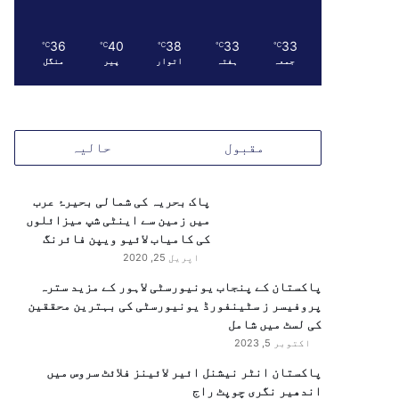
36
40
38
33
33
℃
℃
℃
℃
℃
جمعہ
ہفتہ
اتوار
پیر
منگل
مقبول
حالیہ
پاک بحریہ کی شمالی بحیرۂ عرب
میں زمین سے اینٹی شپ میزائلوں
کی کامیاب لائیو ویپن فائرنگ
اپریل 25, 2020
پاکستان کے پنجاب یونیورسٹی لاہور کے مزید سترہ
پروفیسر ز سٹینفورڈ یونیورسٹی کی بہترین محققین
کی لسٹ میں شامل
اکتوبر 5, 2023
پاکستان انٹر نیشنل ائیر لائینز فلائٹ سروس میں
اندھیر نگری چوپٹ راج