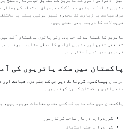
بین الاقوامی امور کے ماہرین کے مطابق جب سرکاری سطح پر
مذہبی تبادلے دونوں ممالک کے درمیان اعتماد کی بحالی م
صرف عبادت یا زیارت تک محدود نہیں ہوتیں بلکہ یہ مختلف
قریب لانے کا ذریعہ بھی بنتی ہیں۔
ماہرین کا کہنا ہے کہ جب بھارتی یاتری پاکستان آتے ہیں
ثقافتی تنوع اور مذہبی آزادی کا عملی مشاہدہ ہوتا ہے، ج
فہمیوں میں کمی آ سکتی ہے۔
پاکستان میں سکھ یاتریوں کی آم
ہر سال
بیساکھی، گرونانک دیو جی کے جنم دن، شہادت اور د
سکھ یاتری پاکستان کا رخ کرتے ہیں۔
پاکستان میں سکھ مذہب کے کئی مقدس مقامات موجود ہیں، جن
گوردوارہ دربار صاحب کرتارپور
گوردوارہ جنم استھان