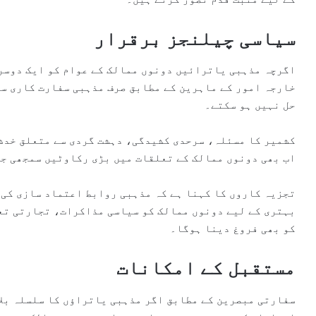
سیاسی چیلنجز برقرار
اگرچہ مذہبی یاترائیں دونوں ممالک کے عوام کو ایک دوسرے
خارجہ امور کے ماہرین کے مطابق صرف مذہبی سفارت کاری س
حل نہیں ہو سکتے۔
کشمیر کا مسئلہ، سرحدی کشیدگی، دہشت گردی سے متعلق خدش
اب بھی دونوں ممالک کے تعلقات میں بڑی رکاوٹیں سمجھی ج
تجزیہ کاروں کا کہنا ہے کہ مذہبی روابط اعتماد سازی کی 
بہتری کے لیے دونوں ممالک کو سیاسی مذاکرات، تجارتی تع
کو بھی فروغ دینا ہوگا۔
مستقبل کے امکانات
سفارتی مبصرین کے مطابق اگر مذہبی یاتراؤں کا سلسلہ بلا