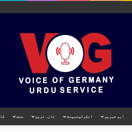
اہم خبریں
انٹرٹینمینٹ
تازہ ترین
صحت
کا