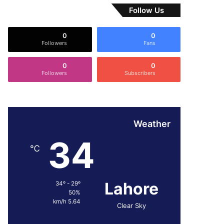
Follow Us
0
0
Followers
Fans
0
0
Followers
Subscribers
Weather
34
℃
Lahore
34º - 29º
50%
5.64 km/h
Clear Sky