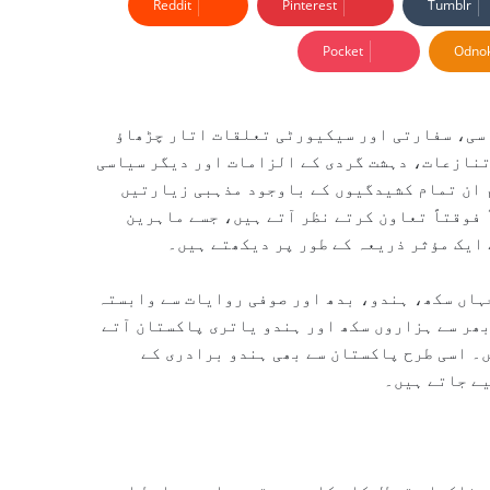
Reddit
Pinterest
Tumblr
Pocket
Odnok
سی، سفارتی اور سیکیورٹی تعلقات اتار چڑھاؤ
تنازعات، دہشت گردی کے الزامات اور دیگر سیاسی
 ان تمام کشیدگیوں کے باوجود مذہبی زیارتیں
 فوقتاً تعاون کرتے نظر آتے ہیں، جسے ماہرین
ہاں سکھ، ہندو، بدھ اور صوفی روایات سے وابستہ
بھر سے ہزاروں سکھ اور ہندو یاتری پاکستان آتے
۔ اسی طرح پاکستان سے بھی ہندو برادری کے
یے جاتے ہیں۔