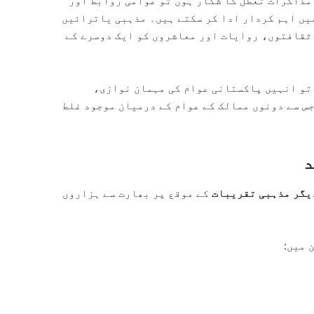
 مذاکرات تعطل کا شکار ہوں تو عوامی روابط اور
یں اہم کردار ادا کر سکتے ہیں۔ مذہبی یاترائیں
 ثقافتوں، روایات اور معاشروں کو ایک دوسرے کے
 تو انہیں پاکستانی عوام کی مہمان نوازی،
س سے دونوں ممالک کے عوام کے درمیان موجود غلط
د
یگر مذہبی تقریبات
کے موقع پر بھارت سے ہزاروں
 میں: