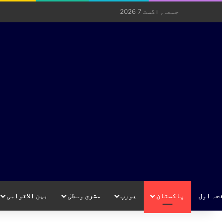
جمعہ, اگست 7 2026
حہ اول
پاکستان
یورپ
مشرق وسطیٰ
بین الاقوامی