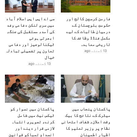
فارمن کرسچن کالج اور
سی اے ایس ایس اسلام آباد
حکومتِ بلوچستان کے
میں سری لنکن دفاعی وفد
درمیان طالبات کے لیے
کی آمد، مستقبل کی جنگ،
مکمل فنڈڈ وظائف کا
ابھرتی ہوئی
تاریخی معاہدہ
ٹیکنالوجیز اور دفاعی
تعاون پر تفصیلی تبادلہ
13 گھنٹے ago
خیال
13 گھنٹے ago
پاکستان پنجاب میں
پاکستان میں نسوار کو
میٹرک کے نتائج کا بیک
ٹیکس نیٹ میں شامل
وقت اعلان، شفاف امتحانی
کرنے، تصویری انتباہ
نظام پر وزیر تعلیم کا
لازمی قرار دینے اور
اظہارِ اطمینان
انسدادِ تمباکو قوانین