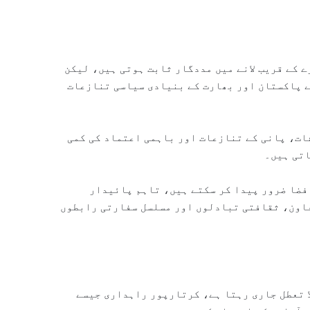
 کے قریب لانے میں مددگار ثابت ہوتی ہیں، لیکن
ے پاکستان اور بھارت کے بنیادی سیاسی تنازعات
ات، پانی کے تنازعات اور باہمی اعتماد کی کمی
اتی ہیں۔
فضا ضرور پیدا کر سکتے ہیں، تاہم پائیدار
اون، ثقافتی تبادلوں اور مسلسل سفارتی رابطوں
 تعطل جاری رہتا ہے، کرتارپور راہداری جیسے