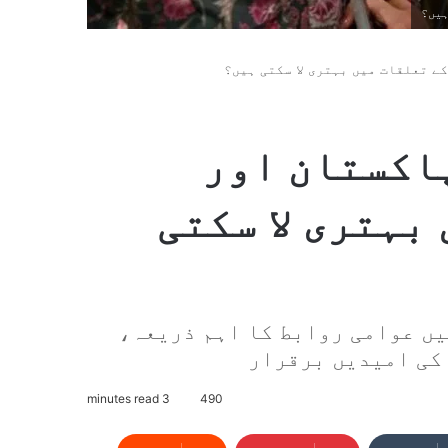
ہیں؟
ے تعلقات میں بہتری لا سکتی ہیں؟
اکستان اور
بہتری لا سکتی
ں عوامی روابط کا اہم ذریعہ،
 کی امیدیں برقرار
3 minutes read
490