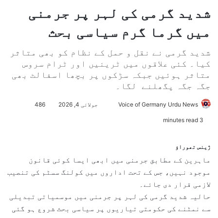
شدید گرمی کی لہر پر جرمنی
میں گرما گرم سیاسی بحث
شدید گرمی نے نقل و حمل کے نظام کو بھی متاثر
کیا۔ کئی علاقوں میں ٹرینیں اور ٹرام سروس
متاثر ہوئیں جبکہ سڑکوں پر بچھا اسفالٹ بھی
جگہ جگہ پگھلنے لگا۔
Voice of Germany Urdu News
S
جولائی 4, 2026
486
e
3 minutes read
n
d
ژینس تھوراؤ
a
ماہرین کے مطابق جرمنی میں ابھی ایسا کوئی قانون
n
موجود نہیں، جس کے تحت اداروں میں کولنگ سسٹم کی تنصیب
e
لازمی قرار دی جائے۔
m
حالیہ شدید گرمی کی لہر پر جرمنی میں موسمیاتی تبدیلی
a
سے نمٹنے کی حکومتی تیاریوں پر سیاسی بحث شروع ہو گئی
i