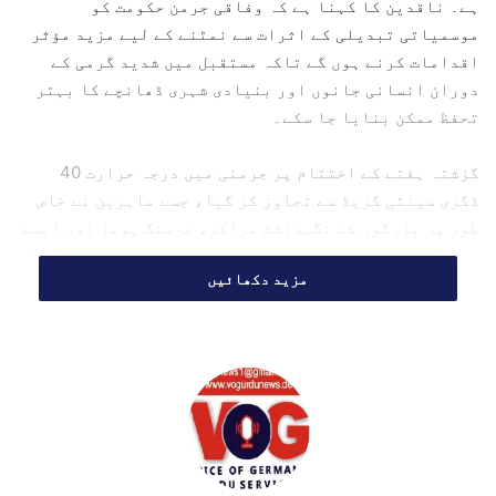
ہے۔ ناقدین کا کہنا ہے کہ وفاقی جرمن حکومت کو
l
موسمیاتی تبدیلی کے اثرات سے نمٹنے کے لیے مزید مؤثر
اقدامات کرنے ہوں گے تاکہ مستقبل میں شدید گرمی کے
دوران انسانی جانوں اور بنیادی شہری ڈھانچے کا بہتر
تحفظ ممکن بنایا جا سکے۔
گزشتہ ہفتے کے اختتام پر جرمنی میں درجہ حرارت 40
ڈگری سینٹی گریڈ سے تجاوز کر گیا، جسے ماہرین نے خاص
طور پر بزرگوں کے نگہداشت مراکز، نرسنگ ہومز اور ایسے
ہسپتالوں کے لیے خطرناک قرار دیا جہاں ایئر کنڈیشننگ
مزید دکھائیں
کا مناسب انتظام موجود نہیں۔
ماہرین کے مطابق جرمنی میں اب تک ایسی کوئی قومی قانون
سازی موجود نہیں، جس کے تحت ان اداروں میں کولنگ
سسٹم کی تنصیب لازمی قرار دی گئی ہو۔
شدید گرمی نے نقل و حمل کے نظام کو بھی متاثر کیا۔ کئی
علاقوں میں ٹرینیں اور ٹرام سروس متاثر ہوئیں جبکہ