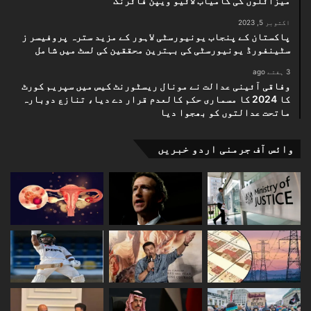
میزائلوں کی کامیاب لائیو ویپن فائرنگ
اکتوبر 5, 2023
پاکستان کے پنجاب یونیورسٹی لاہور کے مزید سترہ پروفیسر ز
سٹینفورڈ یونیورسٹی کی بہترین محققین کی لسٹ میں شامل
3 ہفتے ago
وفاقی آئینی عدالت نے مونال ریسٹورنٹ کیس میں سپریم کورٹ
کا 2024 کا مسماری حکم کالعدم قرار دے دیا، تنازع دوبارہ
ماتحت عدالتوں کو بھجوا دیا
وائس آف جرمنی اردو خبریں