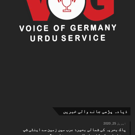
ذیادہ پڑھی جانے والی خبریں
اپریل 25, 2020
پاک بحریہ کی شمالی بحیرۂ عرب میں زمین سے اینٹی شپ