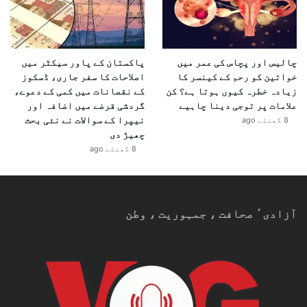
چالیس اور پچاس کی عمر میں
پاکستان کے پاور سیکٹر میں
خواتین کو رحم کے کینسر کا
اصلاحات کا سفر جاری، ڈسکوز
زیادہ خطرہ کیوں ہوتا ہے؟ کن
کے نقصانات میں کمی کے دعوے،
علامات پر توجی دینا چاہیے
گردشی قرضے میں اضافہ اور
نیپرا کے سوالات نے نئی بحث
8 گھنٹے ago
چھیڑ دی
8 گھنٹے ago
آزادیٴ صحافت ، جمہوریت ، وطن