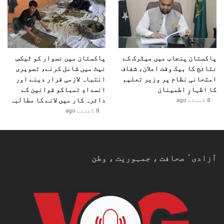
پاکستان پنجاب میں میٹرک کے
پاکستان میں نسوار کو ٹیکس
نتائج کا بیک وقت اعلان، شفاف
نیٹ میں شامل کرنے، تصویری
امتحانی نظام پر وزیر تعلیم
انتباہ لازمی قرار دینے اور
کا اظہارِ اطمینان
انسدادِ تمباکو قوانین کے
دائرہ کار میں لانے کا مطالبہ
8 گھنٹے ago
8 گھنٹے ago
آزادیٴ صحافت ، جمہوریت ، وطن