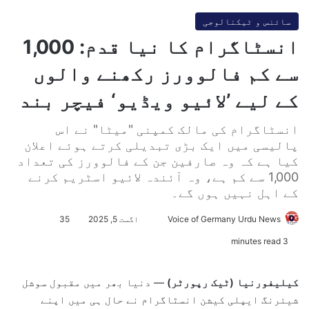
سائنس و ٹیکنالوجی
انسٹاگرام کا نیا قدم: 1,000
سے کم فالوورز رکھنے والوں
کے لیے ’لائیو ویڈیو‘ فیچر بند
انسٹاگرام کی مالک کمپنی "میٹا" نے اس
پالیسی میں ایک بڑی تبدیلی کرتے ہوئے اعلان
کیا ہے کہ وہ صارفین جن کے فالوورز کی تعداد
1,000 سے کم ہے، وہ آئندہ لائیو اسٹریم کرنے
کے اہل نہیں ہوں گے۔
Voice of Germany Urdu News
S
اگست 5, 2025
35
e
3 minutes read
n
d
کیلیفورنیا (ٹیک رپورٹر)
— دنیا بھر میں مقبول سوشل
a
شیئرنگ ایپلی کیشن انسٹاگرام نے حال ہی میں اپنے
n