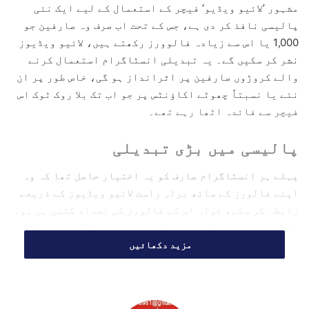
مشہور ’لائیو ویڈیو‘ فیچر کے استعمال کے لیے ایک نئی
e
پالیسی نافذ کر دی ہے، جس کے تحت اب صرف وہ صارفین جو
m
1,000 یا اس سے زیادہ فالوورز رکھتے ہیں، لائیو ویڈیوز
a
نشر کر سکیں گے۔ یہ تبدیلی انسٹاگرام استعمال کرنے
i
l
والے کروڑوں صارفین پر اثرانداز ہو گی، خاص طور پر ان
نئے یا نسبتاً چھوٹے اکاؤنٹس پر جو اب تک بلا روک ٹوک اس
فیچر سے فائدہ اٹھا رہے تھے۔
پالیسی میں بڑی تبدیلی
پہلے ہر انسٹاگرام صارف کو یہ اختیار حاصل تھا کہ وہ
اپنے فالورز کے ساتھ براہِ راست لائیو ویڈیوز کے ذریعے
رابطہ کر سکے، خواہ اس کے فالورز کی تعداد کتنی ہی ہو۔
تاہم، اب انسٹاگرام کی مالک کمپنی "میٹا” نے اس پالیسی
میں ایک بڑی تبدیلی کرتے ہوئے اعلان کیا ہے کہ وہ
مزید دکھائیں
صارفین جن کے فالوورز کی تعداد 1,000 سے کم ہے، وہ
آئندہ لائیو اسٹریم کرنے کے اہل نہیں ہوں گے۔