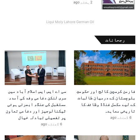
2 ہفتے ago
Liqui Moly Lahore German Oil
رجحانات
فارمن کرسچن کالج اور حکومتِ
سی اے ایس ایس اسلام آباد میں
بلوچستان کے درمیان طالبات
سری لنکن دفاعی وفد کی آمد،
کے لیے مکمل فنڈڈ وظائف کا
مستقبل کی جنگ، ابھرتی ہوئی
تاریخی معاہدہ
ٹیکنالوجیز اور دفاعی تعاون
پر تفصیلی تبادلہ خیال
6 گھنٹے ago
6 گھنٹے ago