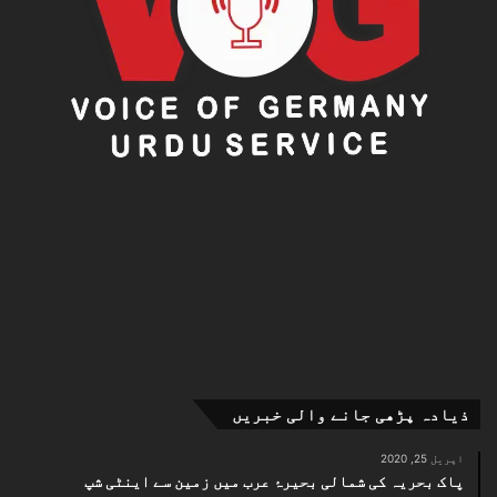
ذیادہ پڑھی جانے والی خبریں
اپریل 25, 2020
پاک بحریہ کی شمالی بحیرۂ عرب میں زمین سے اینٹی شپ