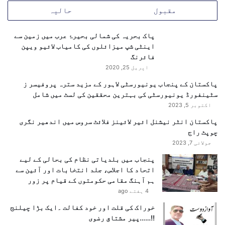
ی
مقبول
حالیہ
س
ن
گ
پاک بحریہ کی شمالی بحیرۂ عرب میں زمین سے
ی
اینٹی شپ میزائلوں کی کامیاب لائیو ویپن
ن
فائرنگ
خ
اپریل 25, 2020
ا
پاکستان کے پنجاب یونیورسٹی لاہور کے مزید سترہ پروفیسر ز
م
سٹینفورڈ یونیورسٹی کی بہترین محققین کی لسٹ میں شامل
ی
اکتوبر 5, 2023
و
ں
پاکستان انٹر نیشنل ائیر لائینز فلائٹ سروس میں اندھیر نگری
ک
چوپٹ راج
ا
جولائی 7, 2023
ا
پنجاب میں بلدیاتی نظام کی بحالی کے لیے
ن
اتحاد کا اجلاس، جلد انتخابات اور آئین سے
ک
ہم آہنگ مقامی حکومتوں کے قیام پر زور
ش
4 ہفتے ago
ا
ف
خوراک کی قلت اور خود کفالت ۔ایک بڑا چیلنج
!!……پیر مشتاق رضوی