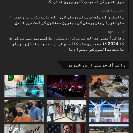
میزائلوں کی کامیاب لائیو ویپن فائرنگ
اکتوبر 5, 2023
پاکستان کے پنجاب یونیورسٹی لاہور کے مزید سترہ پروفیسر ز
سٹینفورڈ یونیورسٹی کی بہترین محققین کی لسٹ میں شامل
3 ہفتے ago
وفاقی آئینی عدالت نے مونال ریسٹورنٹ کیس میں سپریم کورٹ
کا 2024 کا مسماری حکم کالعدم قرار دے دیا، تنازع دوبارہ
ماتحت عدالتوں کو بھجوا دیا
وائس آف جرمنی اردو خبریں