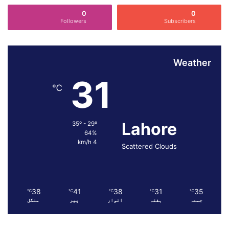
،
0
0
ن
Followers
Subscribers
گ
ر
ا
ن
Weather
ی
31
ا
℃
و
ر
ح
Lahore
ف
35º - 29º
64%
ا
4 km/h
ظ
Scattered Clouds
ت
ی
ن
ظ
38
41
38
31
35
℃
℃
℃
℃
℃
ا
جمعہ
ہفتہ
اتوار
پیر
منگل
م
ک