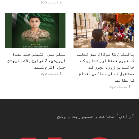
2 گھنٹے ago
ت
پاکستان کا سوڈان میں تعلیم
ہنگو میں انٹیلی جنس بیسڈ
کے فوری تحفظ اور تنازع کے
آپریشن، 7 خوارج ہلاک، کیپٹن
خاتمے پر زور، بچوں کے
حمزہ اکرم شہید
مستقبل کے لیے عالمی اقدام
3 گھنٹے ago
کا مطالبہ
3 گھنٹے ago
آزادیٴ صحافت ، جمہوریت ، وطن