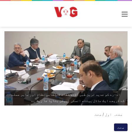
مینو
ادارے کو جدید ترین طبی آلات، شفاف انتظامی نظام اور ماہر عملے
کے ذریعے ایک ماڈل ہیلتھ انسٹی ٹیوشن بنایا جا رہا ہے
صفحہ اول
/
صحت
صحت