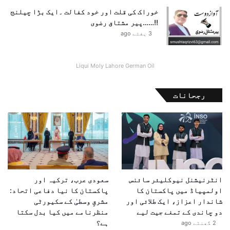
آ
خوراک کی قلت اور خود کفالت ۔ایک بڑا چیلنج
ص
!!……پیر مشتاق رضوی
ف
3 ہفتے ago
ب
ل
ا
Liqui Moly Lahore German Oil
ل
ل
و
رجحانات
د
ھ
ی
ک
ی
ا
ہ
م
انٹرنیشنل نیوکلیئر سائنس
سعودی عرب، ترکیہ اور
م
اولمپیاڈ میں پاکستان کا
پاکستان کا نیا دفاعی اتحاد:
ل
شاندار اعزاز، ایک طلائی اور
مشرقِ وسطیٰ کے سکیورٹی
ا
دو چاندی کے تمغے جیت لیے
منظرنامے میں کیا بدل سکتا
ق
ہے؟
2 گھنٹے ago
ا