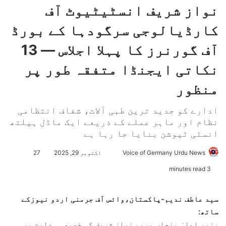
نواز شریف انسٹیٹیوٹ آف
کارڈیالوجی سرگودہا کے بورڈ
آف گورنرز کا پہلا اجلاس — 13
نکاتی ایجنڈا متفقہ طور پر
منظور
ادارے کو جدید ترین طبی آلات، شفاف انتظامی
نظام اور ماہر عملے کے ذریعے ایک ماڈل ہیلتھ
انسٹی ٹیوشن بنایا جا رہا ہے
Voice of Germany Urdu News
S
اکتوبر 29, 2025
27
e
3 minutes read
n
d
سید عاطف ندیم-پاکستان،وائس آف جرمنی اردو نیوزکے
a
ساتھ:
n
وزیرِ اعلیٰ پنجاب مریم نواز شریف کی خصوصی ہدایت پر
e