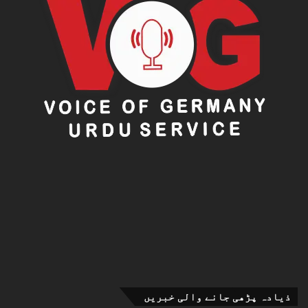
ذیادہ پڑھی جانے والی خبریں