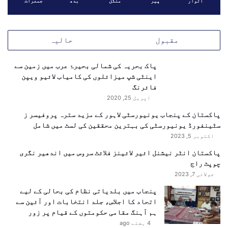
اتوار
پیر
منگل
بدھ
جمعرات
خ
ا
ن
س
مقبول
حالیہ
ے
س
پاک بحریہ کی شمالی بحیرۂ عرب میں زمین سے
ی
اینٹی شپ میزائلوں کی کامیاب لائیو ویپن
ک
فائرنگ
ر
اپریل 25, 2020
ٹ
ر
پاکستان کے پنجاب یونیورسٹی لاہور کے مزید سترہ پروفیسر ز
ی
سٹینفورڈ یونیورسٹی کی بہترین محققین کی لسٹ میں شامل
ق
اکتوبر 5, 2023
ا
پاکستان انٹر نیشنل ائیر لائینز فلائٹ سروس میں اندھیر نگری
ن
چوپٹ راج
و
جولائی 7, 2023
ن
م
پنجاب میں بلدیاتی نظام کی بحالی کے لیے
ح
اتحاد کا اجلاس، جلد انتخابات اور آئین سے
م
ہم آہنگ مقامی حکومتوں کے قیام پر زور
د
4 ہفتے ago