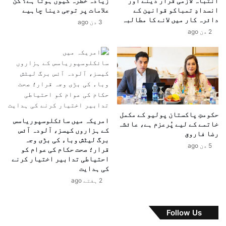
انتباہ لازمی قرار دینے اور
زیادہ خطرہ کیوں ہوتا ہے؟ کن
ر
بلکہ عملی اقدامات کی صورت میں عوام کے سامنے آئیں۔
ل
انسدادِ تمباکو قوانین کے
علامات پر توجی دینا چاہیے
س
ی
دائرہ کار میں لانے کا مطالبہ
ک
3 دن ago
ے
2 دن ago
ی
ع
ص
م
و
ل
ب
ی
ے
ا
ب
ق
ھ
د
ر
ا
حکومتِ پاکستان پولیو کے مکمل
م
م
امریکہ میں سائکلوسپوریاسس
خاتمے کے لیے پُرعزم ہے، عائشہ
ی
ا
کے ہزاروں کیسز، آلودہ آئس
رضا فاروق
ں
برگ لیٹش وباء کی بڑی وجہ
ت
5 دن ago
قرار؛ صحت حکام کی عوام کو
ک
—
احتیاطی تدابیر اختیار کرنے
ا
ص
کی ہدایت
م
و
2 ہفتے ago
ی
ب
ا
ا
ب
ئ
Follow Us
ک
ی
ا
و