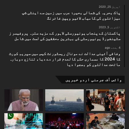
اپریل 25, 2020
پاک بحریہ کی شمالی بحیرۂ عرب میں زمین سے اینٹی شپ
میزائلوں کی کامیاب لائیو ویپن فائرنگ
اکتوبر 5, 2023
پاکستان کے پنجاب یونیورسٹی لاہور کے مزید سترہ پروفیسر ز
سٹینفورڈ یونیورسٹی کی بہترین محققین کی لسٹ میں شامل
4 ہفتے ago
وفاقی آئینی عدالت نے مونال ریسٹورنٹ کیس میں سپریم کورٹ
کا 2024 کا مسماری حکم کالعدم قرار دے دیا، تنازع دوبارہ
ماتحت عدالتوں کو بھجوا دیا
وائس آف جرمنی اردو خبریں