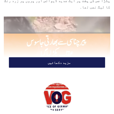
l
پکڑا جس کی پشت پر ایک جدید ڈیوائس اور پروں پر زرد رنگ
کا ٹیگ نصب تھا۔
مزید دکھائیں