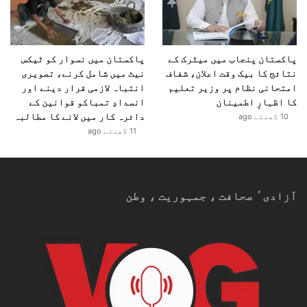
پاکستان پنجاب میں میٹرک کے
پاکستان میں نسوار کو ٹیکس
نتائج کا بیک وقت اعلان، شفاف
نیٹ میں شامل کرنے، تصویری
امتحانی نظام پر وزیر تعلیم
انتباہ لازمی قرار دینے اور
کا اظہارِ اطمینان
انسدادِ تمباکو قوانین کے
دائرہ کار میں لانے کا مطالبہ
10 گھنٹے ago
11 گھنٹے ago
آزادیٴ صحافت ، جمہوریت ، وطن