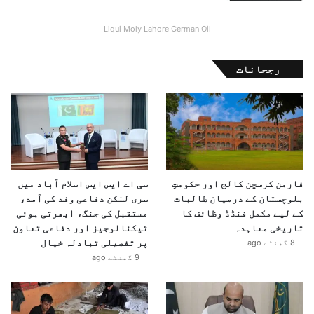
کہ یہ کس ریسرچ نیٹ ورک سے منسلک تھا اور اس کی ہجرت کا
اصل راستہ کیا رہا ہے۔
Liqui Moly Lahore German Oil
رجحانات
فارمن کرسچن کالج اور حکومتِ
سی اے ایس ایس اسلام آباد میں
بلوچستان کے درمیان طالبات
سری لنکن دفاعی وفد کی آمد،
کے لیے مکمل فنڈڈ وظائف کا
مستقبل کی جنگ، ابھرتی ہوئی
تاریخی معاہدہ
ٹیکنالوجیز اور دفاعی تعاون
پر تفصیلی تبادلہ خیال
8 گھنٹے ago
9 گھنٹے ago