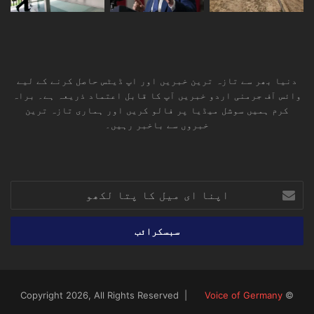
دنیا بھر سے تازہ ترین خبریں اور اپ ڈیٹس حاصل کرنے کے لیے
وائس آف جرمنی اردو خبریں آپ کا قابل اعتماد ذریعہ ہے۔ براہ
کرم ہمیں سوشل میڈیا پر فالو کریں اور ہماری تازہ ترین
خبروں سے باخبر رہیں۔
RSS
TikTok
Instagram
YouTube
LinkedIn
Facebook
X
اپنا
ای
میل
کا
پتا
لکھو
Voice of Germany
© Copyright 2026, All Rights Reserved |