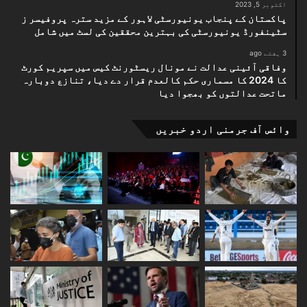
اکتوبر 5, 2023
پاکستان کے پنجاب یونیورسٹی لاہور کے مزید سترہ پروفیسر ز
سٹینفورڈ یونیورسٹی کی بہترین محققین کی لسٹ میں شامل
3 ہفتے ago
وفاقی آئینی عدالت نے مونال ریسٹورنٹ کیس میں سپریم کورٹ
کا 2024 کا مسماری حکم کالعدم قرار دے دیا، تنازع دوبارہ
ماتحت عدالتوں کو بھجوا دیا
وائس آف جرمنی اردو خبریں