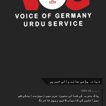
ذیادہ پڑھی جانے والی خبریں
اپریل 25, 2020
پاک بحریہ کی شمالی بحیرۂ عرب میں زمین سے اینٹی شپ
میزائلوں کی کامیاب لائیو ویپن فائرنگ