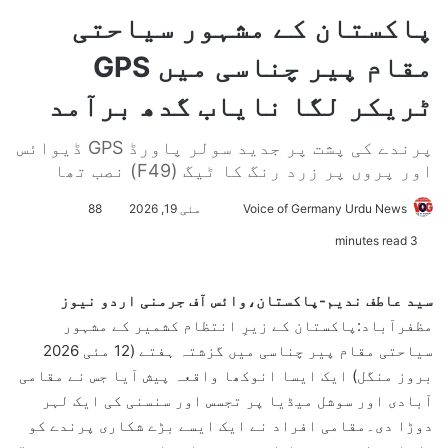
پاکستان کے مشہور سیاحتی
مقام پیر چناسی میں GPS
ٹریکر لگا نایاب گدھ برآمد
پرندے کی پشت پر جدید سولر پاورڈ GPS ڈیوائس
اور پروں پر زرد رنگ کا ٹیگ (F49) نصب تھا
Voice of Germany Urdu News
S
مئی 19, 2026
88
e
3 minutes read
n
d
سید عاطف ندیم-پاکستان،وائس آف جرمنی اردو نیوز
a
مظفرآباد:پاکستان کے زیرِ انتظام کشمیر کے مشہور
n
سیاحتی مقام پیر چناسی میں گزشتہ ہفتے (12 مئی 2026
e
بروز منگل) ایک ایسا انوکھا واقعہ پیش آیا جس نے مقامی
m
آبادی اور سوشل میڈیا پر تجسس اور سنسنی کی ایک لہر
a
دوڑا دی۔مقامی افراد نے ایک ایسے بڑے شکاری پرندے کو
i