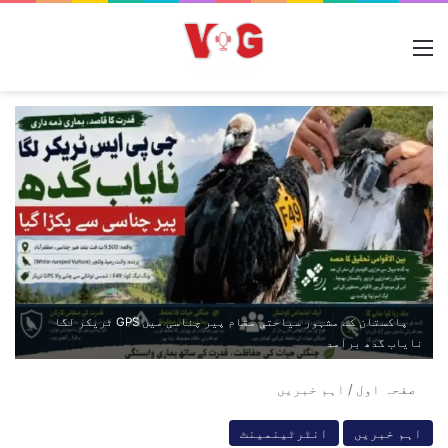
مینو
پاکستان کے مشہور سیاحتی مقام پیر چناسی میں GPS ٹریکر لگا
نایاب گدھ برآمد
صفحہ اول
/
اہم خبریں
اہم خبریں
انٹرٹینمینٹ