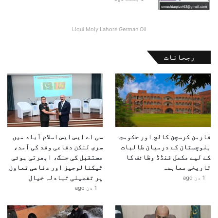
Liqui Moly Lahore German Oil
رجحانات
فارمن کرسچن کالج اور حکومتِ
سی اے ایس ایس اسلام آباد میں
بلوچستان کے درمیان طالبات
سری لنکن دفاعی وفد کی آمد،
کے لیے مکمل فنڈڈ وظائف کا
مستقبل کی جنگ، ابھرتی ہوئی
تاریخی معاہدہ
ٹیکنالوجیز اور دفاعی تعاون
پر تفصیلی تبادلہ خیال
1 دن ago
1 دن ago