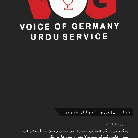
ذیادہ پڑھی جانے والی خبریں
اپریل 25, 2020
پاک بحریہ کی شمالی بحیرۂ عرب میں زمین سے اینٹی شپ
میزائلوں کی کامیاب لائیو ویپن فائرنگ