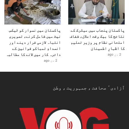
پاکستان پنجاب میں میٹرک کے
پاکستان میں نسوار کو ٹیکس
نتائج کا بیک وقت اعلان، شفاف
نیٹ میں شامل کرنے، تصویری
امتحانی نظام پر وزیر تعلیم
انتباہ لازمی قرار دینے اور
کا اظہارِ اطمینان
انسدادِ تمباکو قوانین کے
دائرہ کار میں لانے کا مطالبہ
2 دن ago
2 دن ago
آزادیٴ صحافت ، جمہوریت ، وطن