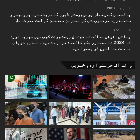
اکتوبر 5, 2023
پاکستان کے پنجاب یونیورسٹی لاہور کے مزید سترہ پروفیسر ز
سٹینفورڈ یونیورسٹی کی بہترین محققین کی لسٹ میں شامل
4 ہفتے ago
وفاقی آئینی عدالت نے مونال ریسٹورنٹ کیس میں سپریم کورٹ
کا 2024 کا مسماری حکم کالعدم قرار دے دیا، تنازع دوبارہ
ماتحت عدالتوں کو بھجوا دیا
وائس آف جرمنی اردو خبریں