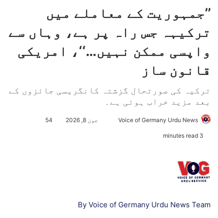
’’جمہوریت کے معاملے میں
ترکیہہ جس راہ پر ہے، وہاں سے
واپسی ممکن نہیں…‘‘، امریکی
قانون ساز
ترکیہ کی صورتحال گزشتہ کانگریسی جائزوں کے
بعد مزید خراب ہوئی ہے۔
Voice of Germany Urdu News
S
جون 8, 2026
54
e
3 minutes read
n
d
a
n
e
m
By Voice of Germany Urdu News Team
a