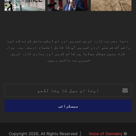
دنیا بھر سے تازہ ترین خبریں اور اپ ڈیٹس حاصل کرنے کے لیے
وائس آف جرمنی اردو خبریں آپ کا قابل اعتماد ذریعہ ہے۔ براہ
کرم ہمیں سوشل میڈیا پر فالو کریں اور ہماری تازہ ترین
خبروں سے باخبر رہیں۔
RSS
TikTok
Instagram
YouTube
LinkedIn
Facebook
X
اپنا
ای
میل
کا
پتا
لکھو
Voice of Germany
© Copyright 2026, All Rights Reserved |