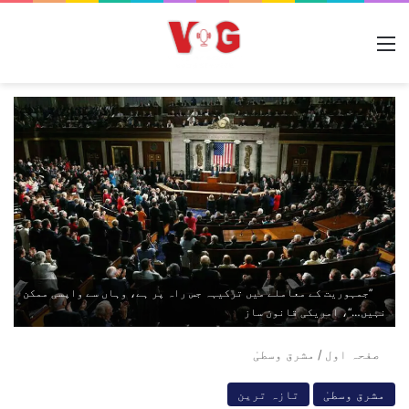
مینو
’’جمہوریت کے معاملے میں ترکیہہ جس راہ پر ہے، وہاں سے واپسی ممکن
نہیں…‘‘، امریکی قانون ساز
صفحہ اول
/
مشرق وسطیٰ
مشرق وسطیٰ
تازہ ترین