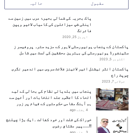
مقبول
حالیہ
ر
د
امریکہ کو دباؤ بڑھانے کا مشورہ
ٹ
ٹ
پاک بحریہ کی شمالی بحیرۂ عرب میں زمین سے
ھ
اینڈریو او ڈونہیو نے کہا، ’’ترکیہ امریکہ کے ساتھ
اینٹی شپ میزائلوں کی کامیاب لائیو ویپن
ک
تعاون کا خواہاں ہے۔ ایک جمہوری ملک ہونے کے ناطے
فائرنگ
ا
ہمارے پاس یہ صلاحیت موجود ہے کہ ہم دوطرفہ تعاون کو اس
ن
اپریل 25, 2020
ے
شرط سے جوڑیں کہ ترکیہ انسانی حقوق اور جمہوری اقدار
پاکستان کے پنجاب یونیورسٹی لاہور کے مزید سترہ پروفیسر ز
ت
کے تحفظ کے لیے مزید عملی اقدامات کرے۔‘‘
سٹینفورڈ یونیورسٹی کی بہترین محققین کی لسٹ میں شامل
ب
اکتوبر 5, 2023
ا
ہ
پاکستان انٹر نیشنل ائیر لائینز فلائٹ سروس میں اندھیر نگری
چوپٹ راج
جولائی 7, 2023
پنجاب میں بلدیاتی نظام کی بحالی کے لیے
اتحاد کا اجلاس، جلد انتخابات اور آئین سے
ہم آہنگ مقامی حکومتوں کے قیام پر زور
4 ہفتے ago
خوراک کی قلت اور خود کفالت ۔ایک بڑا چیلنج
!!……پیر مشتاق رضوی
3 ہفتے ago