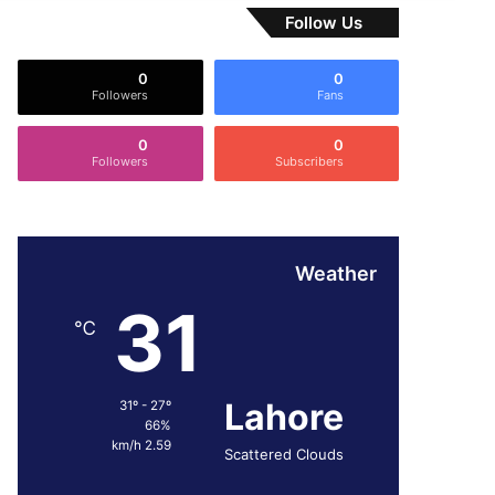
Follow Us
0
0
Followers
Fans
0
0
Followers
Subscribers
Weather
31
℃
Lahore
31º - 27º
66%
2.59 km/h
Scattered Clouds