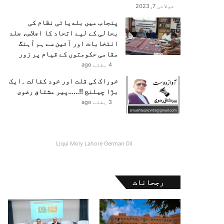
جولائی 7, 2023
پنجاب میں بلدیاتی نظام کی
بحالی کے لیے اتحاد کا اجلاس، جلد
انتخابات اور آئین سے ہم آہنگ
مقامی حکومتوں کے قیام پر زور
4 ہفتے ago
خوراک کی قلت اور خود کفالت ۔ایک
بڑا چیلنج !!……پیر مشتاق رضوی
3 ہفتے ago
Liqui Moly Lahore German Oil
رجحانات