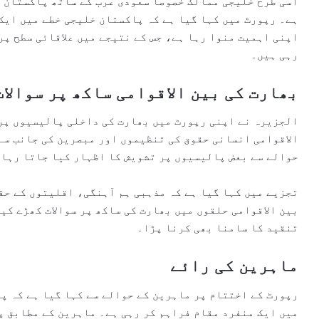
اسی طرح خلیجی ممالک خصوصاً سعودی عرب کے ساتھ پاکستان 
ہے۔ رپورٹ میں کہا گیا ہے کہ پاکستان خلیجی خطے میں ایک
اپنی اہمیت منوا رہا ہے، جس کے نتیجے میں علاقائی سطح پر
رہی ہیں۔
بھارت کی بین الاقوامی ساکھ پر سوالات
الجزیرہ نے اپنی رپورٹ میں بھارت کی داخلی پالیسیوں پر
الاقوامی انسانی حقوق کی تنظیموں اور مبصرین کی جانب سے
حوالے سے بعض پالیسیوں پر تشویش کا اظہار کیا جاتا رہا 
تجزیے میں کہا گیا ہے کہ مذہبی ہم آہنگی، اقلیتوں کے حق
بین الاقوامی حلقوں میں بھارت کی ساکھ پر سوالات کھڑے کی
تنقید کا سامنا بھی کرنا پڑا۔
ماہرین کی رائے
رپورٹ کے اختتام پر ماہرین کے حوالے سے کہا گیا ہے کہ پ
میں ایک منفرد مقام فراہم کر رہی ہے۔ ماہرین کے مطابق پ