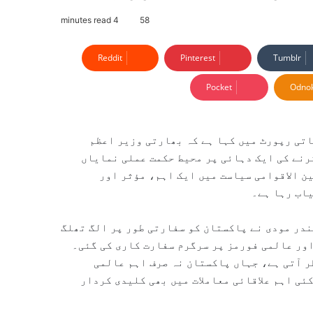
4 minutes read
58
Reddit
Pinterest
Tumblr
Pocket
Odnok
تی رپورٹ میں کہا ہے کہ بھارتی وزیر اعظم
رنے کی ایک دہائی پر محیط حکمت عملی نمایاں
ن الاقوامی سیاست میں ایک اہم، مؤثر اور
اب رہا ہے۔
ارتی وزیر اعظم نریندر مودی نے پاکستان کو سفارتی طور پر الگ تھلگ
 اور عالمی فورمز پر سرگرم سفارت کاری کی گئی۔
ر آتی ہے، جہاں پاکستان نہ صرف اہم عالمی
ئی اہم علاقائی معاملات میں بھی کلیدی کردار