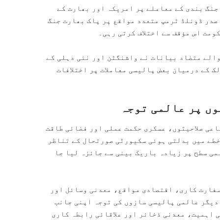
جنگ بندی کے معاملے پر امریکہ اور بھارت کے
صدر ڈونلڈ ٹرمپ متعدد مواقع پر پاک بھارت جنگ
ومت اس مؤقف سے اختلاف کرتی رہی۔
والے متضاد بیانات نے واشنگٹن اور نئی دہلی کے
ک کے درمیان بعض پالیسی معاملات پر اختلافات
وں پر عالمی توجہ
اعی صلاحیتوں، عسکری حکمت عملی اور فضائی طاقت
خطے میں بدلتی ہوئی سکیورٹی صورتحال کے تناظر
ی سطح پر زیادہ باریک بینی سے جائزہ لیا جا
سفارت کاری، اقتصادی مواقع، معدنی وسائل اور
دیگر عالمی پالیسی سازوں کی توجہ اپنی جانب
 اہمیت، معدنی ذخائر اور علاقائی رابطہ کاری