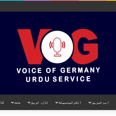
اہم خبریں
انٹرٹینمینٹ
تازہ ترین
صحت
کا