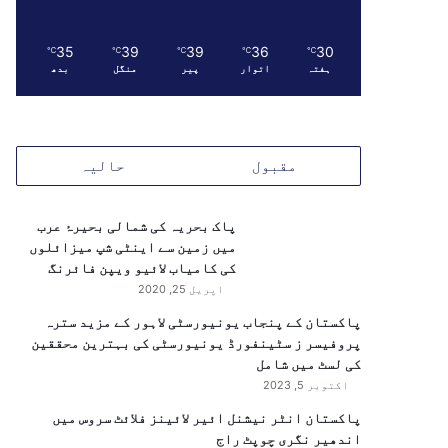
35
39
39
36
30
℃
℃
℃
℃
℃
ہفتہ
اتوار
پیر
منگل
بدھ
مقبول
حالیہ
پاک بحریہ کی شمالی بحیرۂ عرب
میں زمین سے اینٹی شپ میزائلوں
کی کامیاب لائیو ویپن فائرنگ
اپریل 25, 2020
پاکستان کے پنجاب یونیورسٹی لاہور کے مزید سترہ
پروفیسر ز سٹینفورڈ یونیورسٹی کی بہترین محققین
کی لسٹ میں شامل
اکتوبر 5, 2023
پاکستان انٹر نیشنل ائیر لائینز فلائٹ سروس میں
اندھیر نگری چوپٹ راج