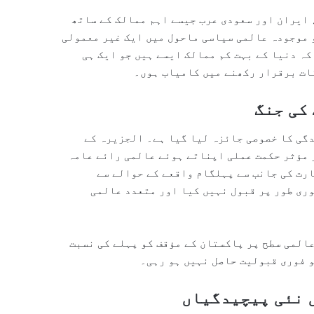
ایران اور سعودی عرب جیسے اہم ممالک کے ساتھ
 موجودہ عالمی سیاسی ماحول میں ایک غیر معمولی
ہ دنیا کے بہت کم ممالک ایسے ہیں جو ایک ہی
ات برقرار رکھنے میں کامیاب ہوں۔
کی جنگ
ارت کشیدگی کا خصوصی جائزہ لیا گیا ہے۔ الجزیرہ کے
 مؤثر حکمت عملی اپناتے ہوئے عالمی رائے عامہ
رت کی جانب سے پہلگام واقعے کے حوالے سے
ری طور پر قبول نہیں کیا اور متعدد عالمی
عالمی سطح پر پاکستان کے مؤقف کو پہلے کی نسبت
 فوری قبولیت حاصل نہیں ہو رہی۔
 نئی پیچیدگیاں