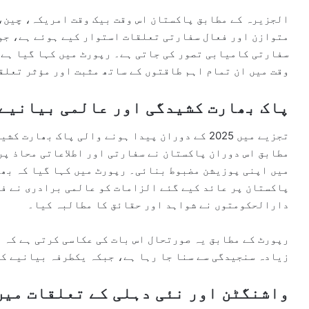
الجزیرہ کے مطابق پاکستان اس وقت بیک وقت امریکہ، چین، 
متوازن اور فعال سفارتی تعلقات استوار کیے ہوئے ہے، جو
سفارتی کامیابی تصور کی جاتی ہے۔ رپورٹ میں کہا گیا ہے ک
وقت میں ان تمام اہم طاقتوں کے ساتھ مثبت اور مؤثر تعلق
پاک بھارت کشیدگی اور عالمی بیانیے 
تجزیے میں 2025 کے دوران پیدا ہونے والی پاک بھ
مطابق اس دوران پاکستان نے سفارتی اور اطلاعاتی محاذ پر
میں اپنی پوزیشن مضبوط بنائی۔ رپورٹ میں کہا گیا کہ بھا
پاکستان پر عائد کیے گئے الزامات کو عالمی برادری نے فو
دارالحکومتوں نے شواہد اور حقائق کا مطالبہ کیا۔
رپورٹ کے مطابق یہ صورتحال اس بات کی عکاسی کرتی ہے کہ 
زیادہ سنجیدگی سے سنا جا رہا ہے، جبکہ یکطرفہ بیانیے کو
واشنگٹن اور نئی دہلی کے تعلقات میں