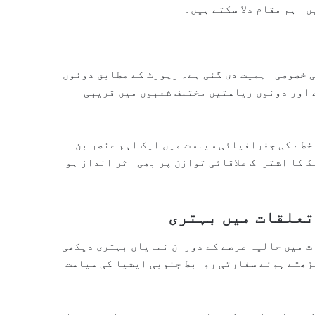
 اہم مقام دلا سکتے ہیں۔
 خصوصی اہمیت دی گئی ہے۔ رپورٹ کے مطابق دونوں
 اور دونوں ریاستیں مختلف شعبوں میں قریبی
خطے کی جغرافیائی سیاست میں ایک اہم عنصر بن
 کا اشتراک علاقائی توازن پر بھی اثر انداز ہو
تعلقات میں بہتری
ت میں حالیہ عرصے کے دوران نمایاں بہتری دیکھی
بڑھتے ہوئے سفارتی روابط جنوبی ایشیا کی سیاست