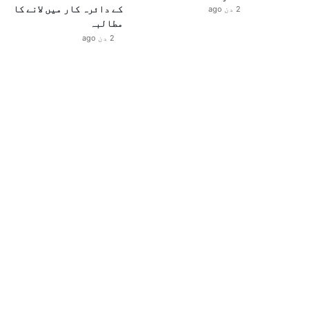
کے دائرہ کار میں لانے کا
2 دن ago
مطالبہ
2 دن ago