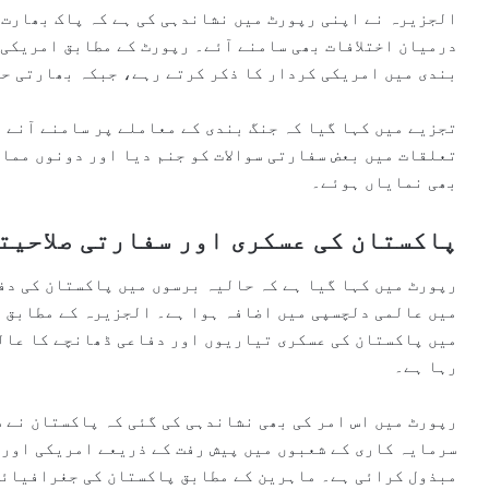
الجزیرہ نے اپنی رپورٹ میں نشاندہی کی ہے کہ پاک بھارت 
درمیان اختلافات بھی سامنے آئے۔ رپورٹ کے مطابق امریکی 
بندی میں امریکی کردار کا ذکر کرتے رہے، جبکہ بھارتی حک
تجزیے میں کہا گیا کہ جنگ بندی کے معاملے پر سامنے آنے 
تعلقات میں بعض سفارتی سوالات کو جنم دیا اور دونوں ممال
بھی نمایاں ہوئے۔
پاکستان کی عسکری اور سفارتی صلاحیت
رپورٹ میں کہا گیا ہے کہ حالیہ برسوں میں پاکستان کی دف
میں عالمی دلچسپی میں اضافہ ہوا ہے۔ الجزیرہ کے مطابق 
میں پاکستان کی عسکری تیاریوں اور دفاعی ڈھانچے کا عالم
رہا ہے۔
رپورٹ میں اس امر کی بھی نشاندہی کی گئی کہ پاکستان نے 
سرمایہ کاری کے شعبوں میں پیش رفت کے ذریعے امریکی اور 
مبذول کرائی ہے۔ ماہرین کے مطابق پاکستان کی جغرافیائی