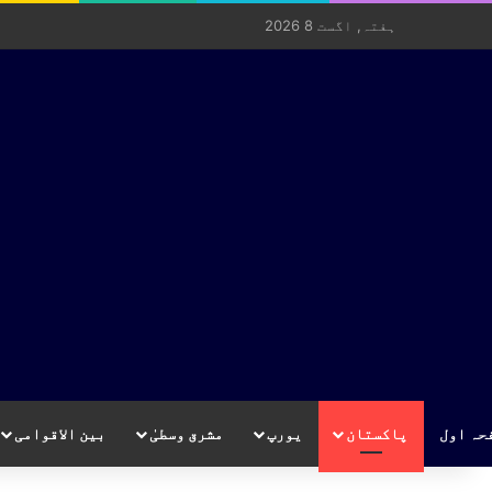
ہفتہ, اگست 8 2026
حہ اول
پاکستان
یورپ
مشرق وسطیٰ
بین الاقوامی