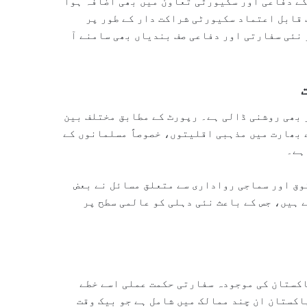
کے دفاعی اور سکیورٹی تعاون میں بھی اضافہ ہوا
 قابل اعتماد سکیورٹی شراکت دار کے طور پر
 نئی سفارتی اور دفاعی صف بندیاں بھی سامنے آ
 بھی روشنی ڈالی ہے۔ رپورٹ کے مطابق مختلف بین
 بھارت میں مذہبی اقلیتوں، خصوصاً مسلمانوں کے
ہے۔
وق اور سماجی رواداری سے متعلق مسائل نے بعض
ے ہیں، جس کے باعث نئی دہلی کو عالمی سطح پر
اکستان کی موجودہ سفارتی حکمت عملی اسے خطے
اکستان ان چند ممالک میں شامل ہے جو بیک وقت