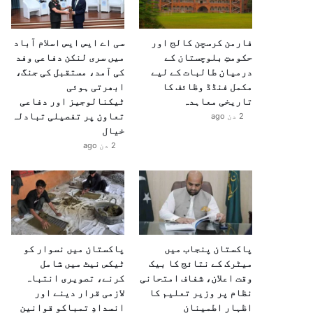
فارمن کرسچن کالج اور
سی اے ایس ایس اسلام آباد
حکومتِ بلوچستان کے
میں سری لنکن دفاعی وفد
درمیان طالبات کے لیے
کی آمد، مستقبل کی جنگ،
مکمل فنڈڈ وظائف کا
ابھرتی ہوئی
تاریخی معاہدہ
ٹیکنالوجیز اور دفاعی
تعاون پر تفصیلی تبادلہ
2 دن ago
خیال
2 دن ago
پاکستان پنجاب میں
پاکستان میں نسوار کو
میٹرک کے نتائج کا بیک
ٹیکس نیٹ میں شامل
وقت اعلان، شفاف امتحانی
کرنے، تصویری انتباہ
نظام پر وزیر تعلیم کا
لازمی قرار دینے اور
اظہارِ اطمینان
انسدادِ تمباکو قوانین