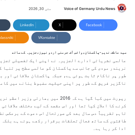
Voice of Germany Urdu News
S
مئی 30, 2026
e
n
LinkedIn
X
Facebook
d
lassniki
VKontakte
a
n
e
سید عاطف ندیم-پاکستان،وائس آف جرمنی اردو نیوز،جزیرہ کے ساتھ
m
عالمی نشریاتی ادارے الجزیرہ نے اپنی ایک تفصیلی تجزیا
a
نریندر مودی کی جانب سے پاکستان کو عالمی سطح پر تنہا ک
i
طور پر ناکام ثابت ہوئی ہے، جبکہ پاکستان علاقائی اور بی
l
ناگزیر فریق کے طور پر اپنی حیثیت مضبوط بنانے میں کامی
رپورٹ میں کہا گیا ہے کہ 2016 میں بھ
کرنے کا اعلان کیا تھا اور اس مقصد کے لیے مختلف علاقائی
تاہم تقریباً دس سال بعد کی صورتحال اس دعوے کے برعکس نظ
طاقتوں کے ساتھ فعال تعلقات برقرار رکھے ہوئے ہے بلکہ ک
ادا کر رہا ہے۔