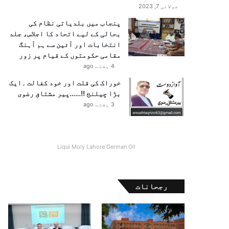
جولائی 7, 2023
پنجاب میں بلدیاتی نظام کی
بحالی کے لیے اتحاد کا اجلاس، جلد
انتخابات اور آئین سے ہم آہنگ
مقامی حکومتوں کے قیام پر زور
4 ہفتے ago
خوراک کی قلت اور خود کفالت ۔ایک
بڑا چیلنج !!……پیر مشتاق رضوی
3 ہفتے ago
Liqui Moly Lahore German Oil
رجحانات