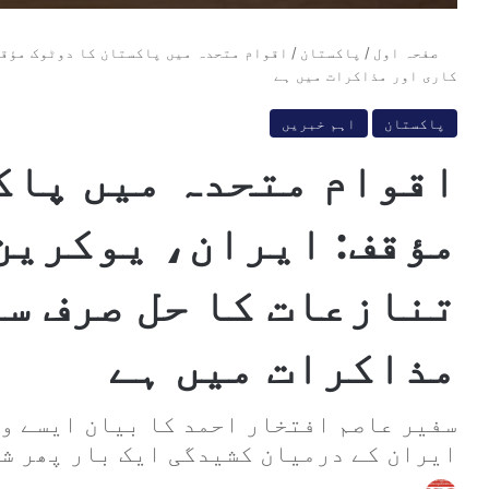
صفحہ اول
/
پاکستان
/
اقوام متحدہ میں پاکستان کا دوٹوک مؤقف
کاری اور مذاکرات میں ہے
پاکستان
اہم خبریں
اقوام متحدہ میں پاک
مؤقف: ایران، یوکرین
تنازعات کا حل صرف س
مذاکرات میں ہے
سفیر عاصم افتخار احمد کا بیان ایسے وق
ایران کے درمیان کشیدگی ایک بار پھر شد