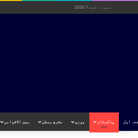
جمعہ, اگست 7 2026
حہ اول
پاکستان
یورپ
مشرق وسطیٰ
بین الاقوامی