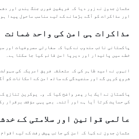
عثمان جدون نے زور دیا کہ فریقین فوری جنگ بندی اور دشم
اور مذاکرات کو آگے بڑھانے کے لیے مناسب ماحول پیدا ہو 
مذاکرات ہی امن کی واحد ضمانت
پاکستانی نائب مندوب نے کہا کہ سفارتی مصروفیات اور سی
خطے میں پائیدار اور دیرپا امن قائم کیا جا سکتا ہے۔
انہوں نے امید ظاہر کی کہ متعلقہ فریق امریکہ کی سہولت 
شروع کریں گے اور سنجیدگی کے ساتھ امن کے امکانات کو آگ
پاکستان نے ایک بار پھر واضح کیا کہ وہ یوکرین تنازع کے
کی حمایت کرتا آیا ہے اور آئندہ بھی یہی مؤقف برقرار رک
عالمی قوانین اور سلامتی کے خدش
عثمان جدون نے کہا کہ امن کی جانب پیش رفت کے لیے اقوام