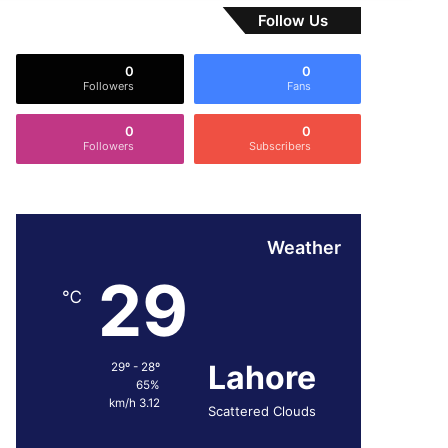
Follow Us
0
0
Followers
Fans
0
0
Followers
Subscribers
Weather
29
℃
Lahore
29º - 28º
65%
3.12 km/h
Scattered Clouds