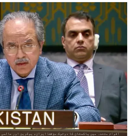
اقوام متحدہ میں پاکستان کا دوٹوک مؤقف: ایران، یوکرین اور عالمی ت