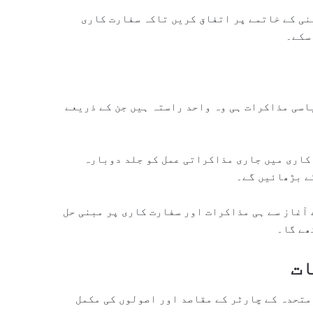
نی کے خاتمے پر اتفاق کریں تاکہ سفارت کاری
سکے۔
اسی مذاکرات ہی وہ واحد راستہ ہیں جن کے ذریعے
کاری میں جاری مذاکراتی عمل کو جلد دوبارہ
ے بڑھائیں گے۔
 آغاز سے ہی مذاکرات اور سفارت کاری پر مبنی حل
ھے گا۔
ات
 متحدہ کے چارٹر کے مقاصد اور اصولوں کی مکمل