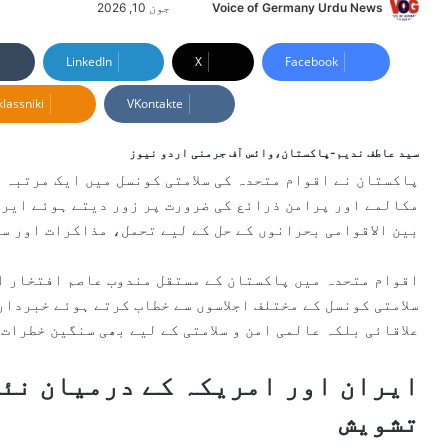
Voice of Germany Urdu News
S
جون 10, 2026
e
n
LinkedIn
X
Facebook
d
lassniki
VKontakte
a
n
e
سید عاطف ندیم-پاکستان،وائس آف جرمنی اردو نیوز
m
پاکستان نے اقوام متحدہ کی سلامتی کونسل میں ایک مرتبہ 
a
مکالمے اور پرامن ذرائع کی ضرورت پر زور دیتے ہوئے ایرا
i
بین الاقوامی بحرانوں کے حل کے لیے تحمل، مذاکرات اور س
l
اقوام متحدہ میں پاکستان کے مستقل مندوب
عاصم افتخار ا
سلامتی کونسل کے مختلف اجلاسوں سے خطاب کرتے ہوئے خبردار
علاقائی بلکہ عالمی امن و سلامتی کے لیے بھی سنگین خطرات 
ایران اور امریکہ کے درمیان نئی
تشویش