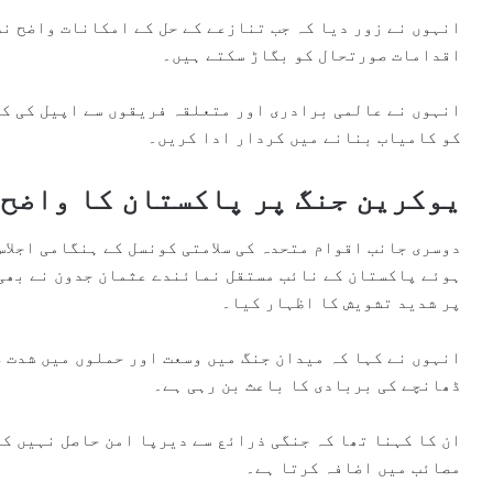
انہوں نے زور دیا کہ جب تنازعے کے حل کے امکانات واضح نظ
اقدامات صورتحال کو بگاڑ سکتے ہیں۔
انہوں نے عالمی برادری اور متعلقہ فریقوں سے اپیل کی کہ
کو کامیاب بنانے میں کردار ادا کریں۔
یوکرین جنگ پر پاکستان کا واضح 
دوسری جانب اقوام متحدہ کی سلامتی کونسل کے ہنگامی اجلا
ہوئے پاکستان کے نائب مستقل نمائندے عثمان جدون نے بھی 
پر شدید تشویش کا اظہار کیا۔
انہوں نے کہا کہ میدان جنگ میں وسعت اور حملوں میں شدت 
ڈھانچے کی بربادی کا باعث بن رہی ہے۔
ان کا کہنا تھا کہ جنگی ذرائع سے دیرپا امن حاصل نہیں ک
مصائب میں اضافہ کرتا ہے۔