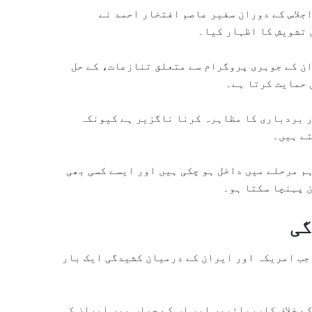
پھیلاؤ (Non-Proliferation) سے متعلق اجلاس کے دوران سفیر عاصم افتخار احمد نے
 تشویش کا اظہار کیا۔
ان کے جوہری پروگرام سے متعلق تنازعات، کے حل
 حمایت کرتا ہے۔
ر بردباری کا مظاہرہ کرنا ناگزیر ہے کیونکہ
تے ہیں۔
م مرحلے میں داخل ہو چکی ہیں اور ایسے کسی بھی
 پہنچا سکتا ہو۔
گی
جب امریکہ اور ایران کے درمیان کشیدگی ایک بار
ے خلاف کارروائیوں اور اس کے جواب میں ایران کی