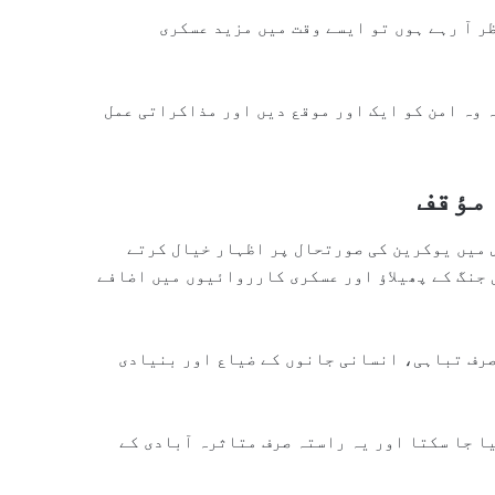
ر آ رہے ہوں تو ایسے وقت میں مزید عسکری
 وہ امن کو ایک اور موقع دیں اور مذاکراتی عمل
مؤقف
س میں یوکرین کی صورتحال پر اظہار خیال کرتے
جنگ کے پھیلاؤ اور عسکری کارروائیوں میں اضافے
صرف تباہی، انسانی جانوں کے ضیاع اور بنیادی
یا جا سکتا اور یہ راستہ صرف متاثرہ آبادی کے