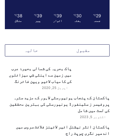
38
39
39
30
29
℃
℃
℃
℃
℃
جمعہ
ہفتہ
اتوار
پیر
منگل
مقبول
حالیہ
پاک بحریہ کی شمالی بحیرۂ عرب
میں زمین سے اینٹی شپ میزائلوں
کی کامیاب لائیو ویپن فائرنگ
اپریل 25, 2020
پاکستان کے پنجاب یونیورسٹی لاہور کے مزید سترہ
پروفیسر ز سٹینفورڈ یونیورسٹی کی بہترین محققین
کی لسٹ میں شامل
اکتوبر 5, 2023
پاکستان انٹر نیشنل ائیر لائینز فلائٹ سروس میں
اندھیر نگری چوپٹ راج