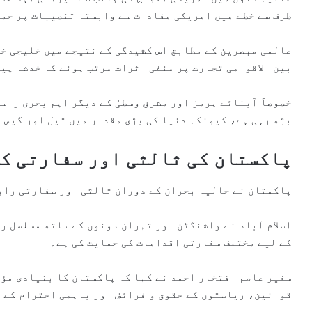
طرف سے خطے میں امریکی مفادات سے وابستہ تنصیبات پر حمل
عالمی مبصرین کے مطابق اس کشیدگی کے نتیجے میں خلیجی خ
بین الاقوامی تجارت پر منفی اثرات مرتب ہونے کا خدشہ پید
خصوصاً آبنائے ہرمز اور مشرق وسطیٰ کے دیگر اہم بحری راست
بڑھ رہی ہے، کیونکہ دنیا کی بڑی مقدار میں تیل اور گیس 
پاکستان کی ثالثی اور سفارتی ک
پاکستان نے حالیہ بحران کے دوران ثالثی اور سفارتی راب
اسلام آباد نے واشنگٹن اور تہران دونوں کے ساتھ مسلسل ر
کے لیے مختلف سفارتی اقدامات کی حمایت کی ہے۔
سفیر عاصم افتخار احمد نے کہا کہ پاکستان کا بنیادی مؤقف
قوانین، ریاستوں کے حقوق و فرائض اور باہمی احترام کے ا