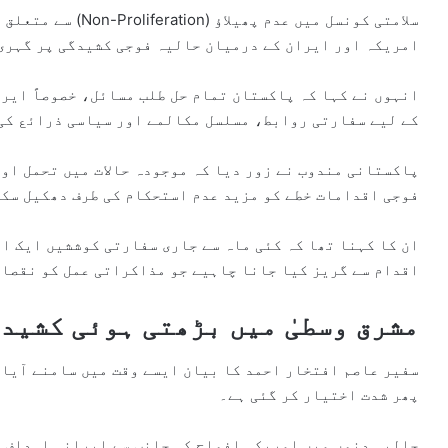
سلامتی کونسل میں عدم 
امریکہ اور ایران کے درمیان حالیہ فوجی کشیدگی پر گہری
انہوں نے کہا کہ پاکستان تمام حل طلب مسائل، خصوصاً ایر
کے لیے سفارتی روابط، مسلسل مکالمے اور سیاسی ذرائع کی
پاکستانی مندوب نے زور دیا کہ موجودہ حالات میں تحمل او
فوجی اقدامات خطے کو مزید عدم استحکام کی طرف دھکیل سک
ان کا کہنا تھا کہ کئی ماہ سے جاری سفارتی کوششیں ایک اہ
اقدام سے گریز کیا جانا چاہیے جو مذاکراتی عمل کو نقصان
مشرق وسطیٰ میں بڑھتی ہوئی کشید
سفیر عاصم افتخار احمد کا بیان ایسے وقت میں سامنے آیا 
پھر شدت اختیار کر گئی ہے۔
حالیہ دنوں میں امریکی افواج کی جانب سے ایرانی اہداف ک