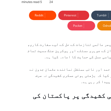
5 minutes read
24
Reddit
Pinterest
Tumblr
Pocket
Odnok
پھر عالمی تنازعات کے حل کے لیے سفارت کاری،
ن کے جوہری مسئلے اور یوکرین جنگ سمیت تمام
یاسی عمل کی حمایت کا اعادہ کیا ہے۔
حمد
اور نائب مستقل نمائندے
عثمان جدون
نے
 کیا کہ بڑھتی ہوئی عسکری کشیدگی نہ صرف
پیدا کر رہی ہے۔
 کشیدگی پر پاکستان کی