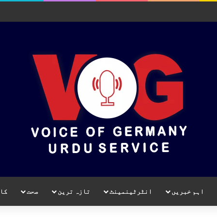
اہم خبریں
انٹرٹینمینٹ
تازہ ترین
صحت
کا