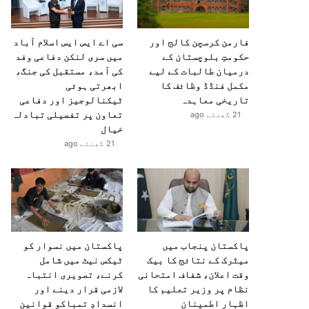
فارمن کرسچن کالج اور
سی اے ایس ایس اسلام آباد
حکومتِ بلوچستان کے
میں سری لنکن دفاعی وفد
درمیان طالبات کے لیے
کی آمد، مستقبل کی جنگ،
مکمل فنڈڈ وظائف کا
ابھرتی ہوئی
تاریخی معاہدہ
ٹیکنالوجیز اور دفاعی
تعاون پر تفصیلی تبادلہ
21 گھنٹے ago
خیال
21 گھنٹے ago
پاکستان پنجاب میں
پاکستان میں نسوار کو
میٹرک کے نتائج کا بیک
ٹیکس نیٹ میں شامل
وقت اعلان، شفاف امتحانی
کرنے، تصویری انتباہ
نظام پر وزیر تعلیم کا
لازمی قرار دینے اور
اظہارِ اطمینان
انسدادِ تمباکو قوانین