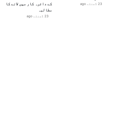
کے دائرہ کار میں لانے کا
23 گھنٹے ago
مطالبہ
23 گھنٹے ago