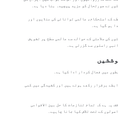
وں نے صورتحال کو مزید پیچیدہ بنا دیا ہے۔
طے کے استحکام، عالمی توانائی کی منڈیوں اور
ا ہو گیا ہے۔
وں کی سلامتی کے حوالے سے عالمی سطح پر تشویش
انہی راستوں سے گزرتی ہے۔
وششیں
طوں میں فعال کردار ادا کیا ہے۔
ابطے برقرار رکھے ہوئے ہیں اور کشیدگی میں کمی
 یہ ہے کہ تمام تنازعات کا حل بین الاقوامی
صولوں کے تحت تلاش کیا جانا چاہیے۔