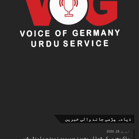
ذیادہ پڑھی جانے والی خبریں
اپریل 25, 2020
پاک بحریہ کی شمالی بحیرۂ عرب میں زمین سے اینٹی شپ