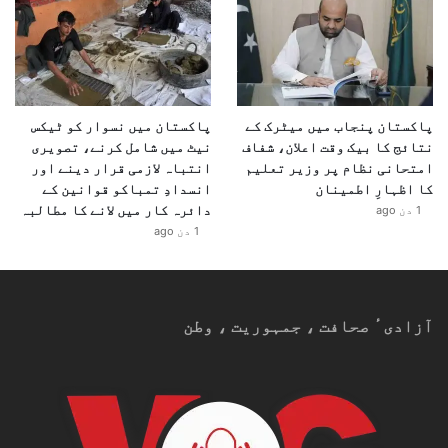
پاکستان پنجاب میں میٹرک کے
پاکستان میں نسوار کو ٹیکس
نتائج کا بیک وقت اعلان، شفاف
نیٹ میں شامل کرنے، تصویری
امتحانی نظام پر وزیر تعلیم
انتباہ لازمی قرار دینے اور
کا اظہارِ اطمینان
انسدادِ تمباکو قوانین کے
دائرہ کار میں لانے کا مطالبہ
1 دن ago
1 دن ago
آزادیٴ صحافت ، جمہوریت ، وطن