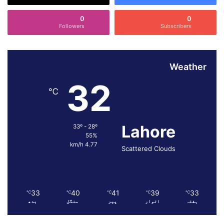
ا
ن
0
0
Followers
Subscribers
Weather
32
℃
Lahore
33º - 28º
55%
4.77 km/h
Scattered Clouds
33
40
41
39
33
℃
℃
℃
℃
℃
ہفتہ
اتوار
پیر
منگل
بدھ