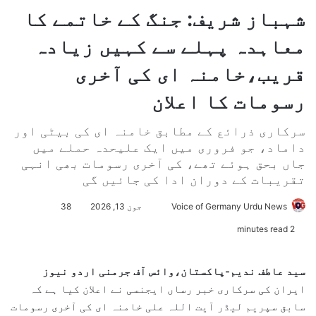
شہباز شریف: جنگ کے خاتمے کا
معاہدہ پہلے سے کہیں زیادہ
قریب،خامنہ ای کی آخری
رسومات کا اعلان
سرکاری ذرائع کے مطابق خامنہ ای کی بیٹی اور
داماد، جو فروری میں ایک علیحدہ حملے میں
جاں بحق ہوئے تھے، کی آخری رسومات بھی انہی
تقریبات کے دوران ادا کی جائیں گی
Voice of Germany Urdu News
S
جون 13, 2026
38
e
2 minutes read
n
d
سید عاطف ندیم-پاکستان،وائس آف جرمنی اردو نیوز
a
ایران کی سرکاری خبر رساں ایجنسی نے اعلان کیا ہے کہ
n
سابق سپریم لیڈر آیت اللہ علی خامنہ ای کی آخری رسومات
e