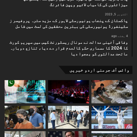
میزائلوں کی کامیاب لائیو ویپن فائرنگ
اکتوبر 5, 2023
پاکستان کے پنجاب یونیورسٹی لاہور کے مزید سترہ پروفیسر ز
سٹینفورڈ یونیورسٹی کی بہترین محققین کی لسٹ میں شامل
4 ہفتے ago
وفاقی آئینی عدالت نے مونال ریسٹورنٹ کیس میں سپریم کورٹ
کا 2024 کا مسماری حکم کالعدم قرار دے دیا، تنازع دوبارہ
ماتحت عدالتوں کو بھجوا دیا
وائس آف جرمنی اردو خبریں