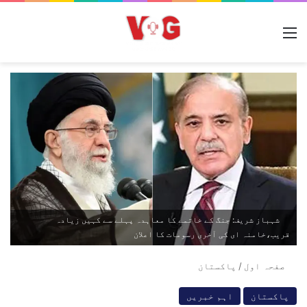
مینو
شہباز شریف: جنگ کے خاتمے کا معاہدہ پہلے سے کہیں زیادہ
قریب،خامنہ ای کی آخری رسومات کا اعلان
صفحہ اول
/
پاکستان
پاکستان
اہم خبریں