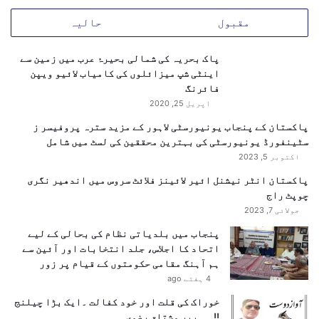
مقبول
حالیہ
پاک بحریہ کی شمالی بحیرۂ عرب میں زمین سے
اینٹی شپ میزائلوں کی کامیاب لائیو ویپن
فائرنگ
اپریل 25, 2020
پاکستان کے پنجاب یونیورسٹی لاہور کے مزید سترہ پروفیسر ز
سٹینفورڈ یونیورسٹی کی بہترین محققین کی لسٹ میں شامل
اکتوبر 5, 2023
پاکستان انٹر نیشنل ائیر لائینز فلائٹ سروس میں اندھیر نگری
چوپٹ راج
جولائی 7, 2023
پنجاب میں بلدیاتی نظام کی بحالی کے لیے
اتحاد کا اجلاس، جلد انتخابات اور آئین سے
ہم آہنگ مقامی حکومتوں کے قیام پر زور
4 ہفتے ago
خوراک کی قلت اور خود کفالت ۔ایک بڑا چیلنج
!!……پیر مشتاق رضوی