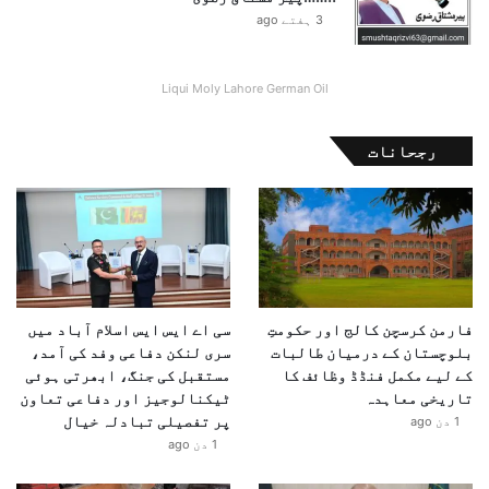
3 ہفتے ago
Liqui Moly Lahore German Oil
رجحانات
فارمن کرسچن کالج اور حکومتِ
سی اے ایس ایس اسلام آباد میں
بلوچستان کے درمیان طالبات
سری لنکن دفاعی وفد کی آمد،
کے لیے مکمل فنڈڈ وظائف کا
مستقبل کی جنگ، ابھرتی ہوئی
تاریخی معاہدہ
ٹیکنالوجیز اور دفاعی تعاون
پر تفصیلی تبادلہ خیال
1 دن ago
1 دن ago