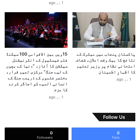
1 دن ago
ا
و
ک
س
ت
ک
،
ی
و
ں
ز
گ
ی
ے
ر
،
پاکستان پنجاب میں میٹرک کے
15ویں بین الاقوامی 100 سیکنڈ
خ
ا
نتائج کا بیک وقت اعلان، شفاف
فلم فیسٹیول کے انٹرنیشنل
ز
ی
امتحانی نظام پر وزیر تعلیم
سیکشن کا آغاز، "دنیا کے بچوں
ا
ر
کا اظہارِ اطمینان
کے لیے جنگ” مرکزی تھیم قرار،
ن
ا
مختصر فلموں کے ذریعے جنگ کے
1 دن ago
ہ
انسانی المیے کو اجاگر کرنے
ن
کا عزم
ک
ا
1 دن ago
ا
ہ
م
Follow Us
ا
ع
0
0
ل
Followers
Fans