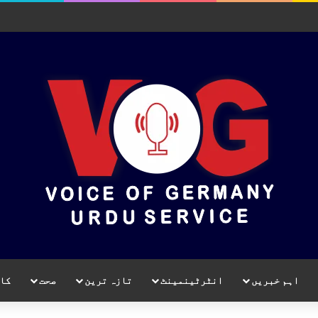
اہم خبریں
انٹرٹینمینٹ
تازہ ترین
صحت
کا