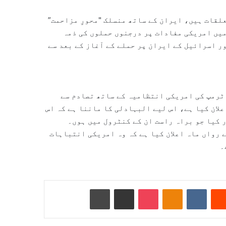
لقات ہیں، ایران کے ساتھ منسلک "محورِ مزاحمت”
میں امریکی مفادات پر درجنوں حملوں کی ذمہ
میں 28 فروری کو امریکہ اور اسرائیل کے ایران پر حملے کے آغاز کے بعد سے
ٹرمپ کی امریکی انتظامیہ کے ساتھ تصادم سے
لان کیا ہے، اس لیے البہادلی کا ماننا ہے کہ اس
ر کیا جو براہ راست ان کے کنٹرول میں ہوں۔
 رواں ماہ اعلان کیا ہے کہ وہ امریکی انتباہات
۔
Reddit
VKontakte
Odnoklassniki
Pocket
ای میل کے ذریعے شیئر کریں
پرنٹ کریں