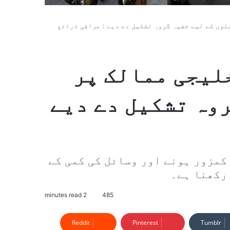
ملوں کے لیے خفیہ گروہ تشکیل دے دیے : عراقی ذرائع
خلیجی ممالک پر
وہ تشکیل دے دیے
کمزور ہونے اور وسائل کی کمی کے
رکھنا ہے۔
2 minutes read
485
Reddit
Pinterest
Tumblr