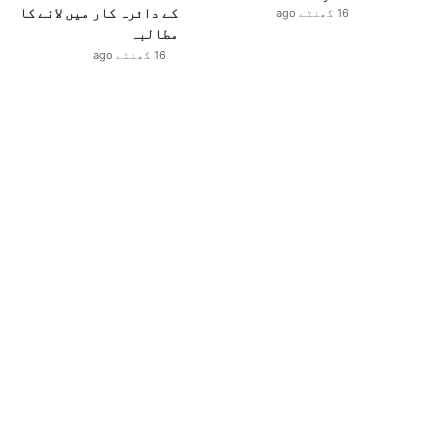
کے دائرہ کار میں لانے کا
16 گھنٹے ago
مطالبہ
16 گھنٹے ago