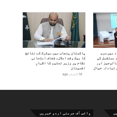
د میں سری
پاکستان پنجاب میں میٹرک کے نتائج
 مستقبل کی
کا بیک وقت اعلان، شفاف امتحانی
الوجیز اور
نظام پر وزیر تعلیم کا اظہارِ
 تبادلہ خیال
اطمینان
16 گھنٹے ago
ں
وائس آف جرمنی اردو خبریں