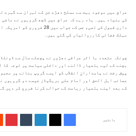
عراق میں موجود بہت سے مسلح دھڑے جن کے تہران سے گہرے تع
کی بنیاد ہیں۔ یاد رہے کہ عراق میں کچھ گروہوں نے ماضی 
داری قبول کی تھی، جس کے جواب 
مہلک فضائی کارروائیاں کی گئی ہیں۔
چونکہ متعدد با اثر عراقی دھڑوں نے پچھلے سال سے ڈونلڈ 
بچنے کے لیے ہتھیار ڈالنے اور داخلی سیاست پر توجہ کا اع
پیش رفت نے پاسدارانِ انقلاب کو ایسے گروپ بنانے پر مجبو
عصائب اہل الحق اور امام علی بریگیڈز جیسے دو گروہوں نے
کے بعد اپنے ہتھیار ریاست کے حوالے کرنا شروع کر دیں گے
Pinterest
Tumblr
LinkedIn
X
Facebook
بانٹیں