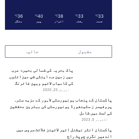
36
40
38
33
33
℃
℃
℃
℃
℃
جمعہ
ہفتہ
اتوار
پیر
منگل
مقبول
حالیہ
پاک بحریہ کی شمالی بحیرۂ عرب
میں زمین سے اینٹی شپ میزائلوں
کی کامیاب لائیو ویپن فائرنگ
اپریل 25, 2020
پاکستان کے پنجاب یونیورسٹی لاہور کے مزید سترہ
پروفیسر ز سٹینفورڈ یونیورسٹی کی بہترین محققین
کی لسٹ میں شامل
اکتوبر 5, 2023
پاکستان انٹر نیشنل ائیر لائینز فلائٹ سروس میں
اندھیر نگری چوپٹ راج