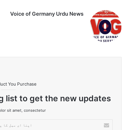
Voice of Germany Urdu News
Tik
Ins
Yo
Lin
Fa
We
To
tag
uT
ke
ce
bsi
k
ra
ub
dIn
bo
te
m
e
ok
duct You Purchase
g list to get the new updates!
or sit amet, consectetur.
ا
پ