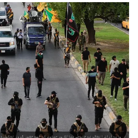
پاسدارانِ انقلاب نے خلیجی ممالک پر حملوں کے لیے خفیہ گروہ تشکیل دے