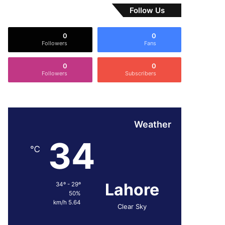
Follow Us
0
0
Followers
Fans
0
0
Followers
Subscribers
Weather
34
℃
Lahore
34º - 29º
50%
5.64 km/h
Clear Sky