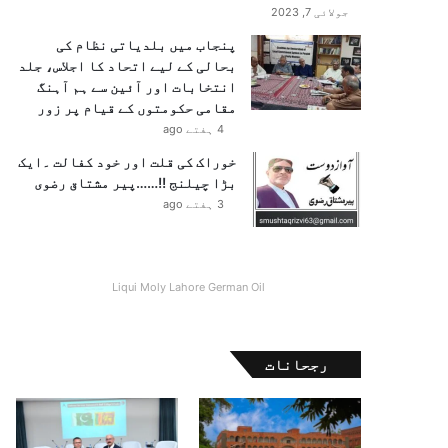
جولائی 7, 2023
پنجاب میں بلدیاتی نظام کی
بحالی کے لیے اتحاد کا اجلاس، جلد
انتخابات اور آئین سے ہم آہنگ
مقامی حکومتوں کے قیام پر زور
4 ہفتے ago
خوراک کی قلت اور خود کفالت ۔ایک
بڑا چیلنج !!……پیر مشتاق رضوی
3 ہفتے ago
Liqui Moly Lahore German Oil
رجحانات