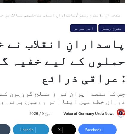
صفحہ اول
/
مشرق وسطیٰ
/
پاسدارانِ انقلاب نے خلیجی ممالک پر ح
مشرق وسطیٰ
اہم خبریں
پاسدارانِ انقلاب نے 
حملوں کے لیے خفیہ گر
: عراقی ذرائع
جس کا مقصد ایران نواز مسلح گروہوں کے 
دوران خطے میں اپنا اثر و رسوخ برقرار 
Voice of Germany Urdu News
S
جون 19, 2026
e
n
LinkedIn
X
Facebook