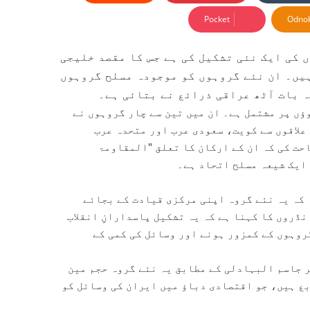
Pocket
Odnok
ں کی ایک نئی تشکیل کی ہے جس کا مقصد خلیجی
یں۔ ان نئے گروہوں کو موجودہ مسلح گروہوں
ہ بات آٹھ عراقی ذرائع نے بتائی ہے۔
تقریباً 10 عراقی شیعہ جنگجوؤں پر مشتمل ہے۔ ان میں تین سے چار گروہوں نے
صحرائی علاقوں سے کویت، سعودی عرب اور متحدہ عرب
حت کی کہ ان کے ارکان کا تعلق "المقاومۃ
 ایک شیعہ مسلح اتحاد ہے۔
کہ یہ نئے گروہ اپنی مرکزی قیادت کے بجائے
نڈروں کا کہنا ہے کہ یہ تشکیل پاسدارانِ انقلاب
روہوں کے کمزور ہونے اور وسائل کی کمی کے
 جاسم البہادلی کے مطابق یہ نئے گروہ حجم مین
ع ہیں، جو اقتصادی دباؤ میں ایران کی وسائل کو