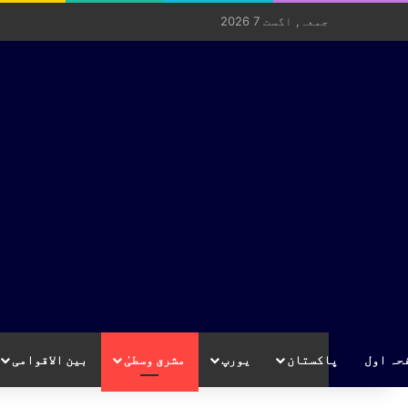
جمعہ, اگست 7 2026
حہ اول
پاکستان
یورپ
مشرق وسطیٰ
بین الاقوامی