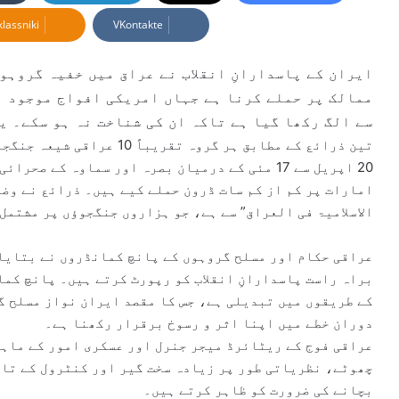
d
lassniki
VKontakte
a
n
e
ایران کے پاسدارانِ انقلاب نے عراق میں خفیہ گروہو
m
ممالک پر حملے کرنا ہے جہاں امریکی افواج موجود ہ
a
سے الگ رکھا گیا ہے تاکہ ان کی شناخت نہ ہو سکے۔ ی
i
تین ذرائع کے مطابق ہر گروہ 
l
20 اپریل سے 17 مئی کے درمیان بصرہ اور سماوہ کے 
امارات پر کم از کم سات ڈرون حملے کیے ہیں۔ ذرائع نے وضا
الاسلامیۃ فی العراق” سے ہے، جو ہزاروں جنگجوؤں پر مشتمل
عراقی حکام اور مسلح گروہوں کے پانچ کمانڈروں نے بتایا 
براہ راست پاسدارانِ انقلاب کو رپورٹ کرتے ہیں۔ پانچ کما
کے طریقوں میں تبدیلی ہے، جس کا مقصد ایران نواز مسلح گ
دوران خطے میں اپنا اثر و رسوخ برقرار رکھنا ہے۔
عراقی فوج کے ریٹائرڈ میجر جنرل اور عسکری امور کے ماہر
چھوٹے، نظریاتی طور پر زیادہ سخت گیر اور کنٹرول کے تاب
بچانے کی ضرورت کو ظاہر کرتے ہیں۔