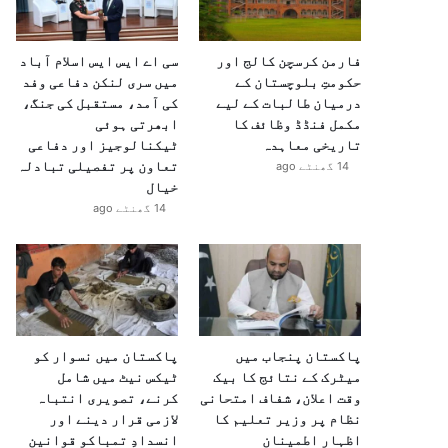
فارمن کرسچن کالج اور
سی اے ایس ایس اسلام آباد
حکومتِ بلوچستان کے
میں سری لنکن دفاعی وفد
درمیان طالبات کے لیے
کی آمد، مستقبل کی جنگ،
مکمل فنڈڈ وظائف کا
ابھرتی ہوئی
تاریخی معاہدہ
ٹیکنالوجیز اور دفاعی
تعاون پر تفصیلی تبادلہ
14 گھنٹے ago
خیال
14 گھنٹے ago
پاکستان پنجاب میں
پاکستان میں نسوار کو
میٹرک کے نتائج کا بیک
ٹیکس نیٹ میں شامل
وقت اعلان، شفاف امتحانی
کرنے، تصویری انتباہ
نظام پر وزیر تعلیم کا
لازمی قرار دینے اور
اظہارِ اطمینان
انسدادِ تمباکو قوانین