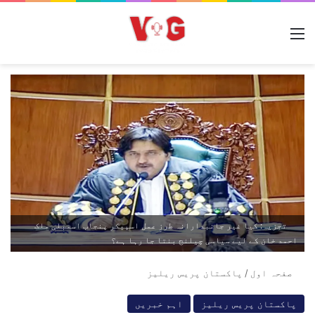
مینو
تجزیہ: کیا غیر جانبدارانہ طرزِ عمل اسپیکر پنجاب اسمبلی ملک
احمد خان کے لیے سیاسی چیلنج بنتا جا رہا ہے؟
صفحہ اول
/
پاکستان پریس ریلیز
پاکستان پریس ریلیز
اہم خبریں