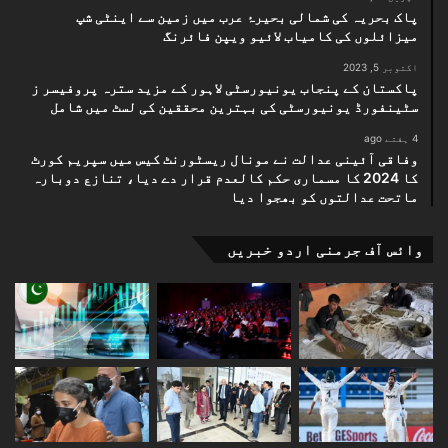
پاک بحریہ کی شمالی بحیرۂ عرب میں زمین سے اینٹی شپ
میزائلوں کی کامیاب لائیو ویپن فائرنگ
اکتوبر 5, 2023
پاکستان کے پنجاب یونیورسٹی لاہور کے مزید سترہ پروفیسر ز
سٹینفورڈ یونیورسٹی کی بہترین محققین کی لسٹ میں شامل
4 ہفتے ago
وفاقی آئینی عدالت نے مونال ریسٹورنٹ کیس میں سپریم کورٹ
کا 2024 کا مسماری حکم کالعدم قرار دے دیا، تنازع دوبارہ
ماتحت عدالتوں کو بھجوا دیا
وائس آف جرمنی اردو خبریں