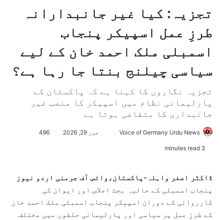
تجزیہ: کیا غیر جانبدارانہ
طرزِ عمل اسپیکر پنجاب
اسمبلی ملک احمد خان کے لیے
سیاسی چیلنج بنتا جا رہا ہے؟
تجزیہ نگاروں کا کہنا ہے کہ پاکستان کے
پارلیمانی نظام میں اسپیکر کا منصب غیر
جانبداری کا متقاضی ہوتا ہے
Voice of Germany Urdu News
S
جون 29, 2026
496
e
3 minutes read
n
d
ڈاکٹر اصغر واہلہ-پاکستان،وائس آف جرمنی اردو نیوز
a
پنجاب اسمبلی کے حالیہ بجٹ اجلاس اور ایوان کی
n
کارروائی کے دوران اسپیکر پنجاب اسمبلی ملک احمد خان
e
کے طرزِ عمل پر سیاسی اور پارلیمانی حلقوں میں مختلف
m