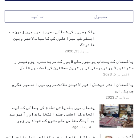
و
س
ا
ی
مقبول
حالیہ
ئ
و
ی
ں
پاک بحریہ کی شمالی بحیرۂ عرب میں زمین سے
ا
ک
اینٹی شپ میزائلوں کی کامیاب لائیو ویپن
ں
و
فائرنگ
ن
اپریل 25, 2020
ئ
ے
پاکستان کے پنجاب یونیورسٹی لاہور کے مزید سترہ پروفیسر ز
چ
سٹینفورڈ یونیورسٹی کی بہترین محققین کی لسٹ میں شامل
ی
اکتوبر 5, 2023
ل
پاکستان انٹر نیشنل ائیر لائینز فلائٹ سروس میں اندھیر نگری
ن
چوپٹ راج
ج
س
جولائی 7, 2023
ے
پنجاب میں بلدیاتی نظام کی بحالی کے لیے
د
اتحاد کا اجلاس، جلد انتخابات اور آئین سے
و
ہم آہنگ مقامی حکومتوں کے قیام پر زور
چ
4 ہفتے ago
ا
ر
خوراک کی قلت اور خود کفالت ۔ایک بڑا چیلنج