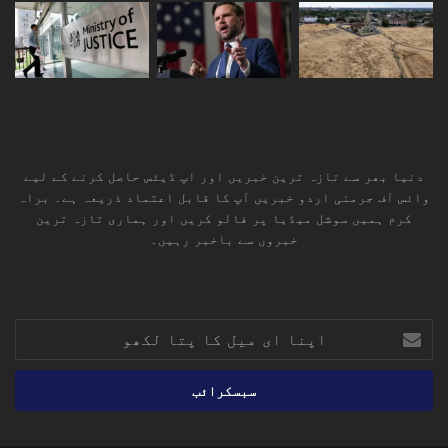
دنیا بھر سے تازہ ترین خبریں اور اپ ڈیٹس حاصل کرنے کے لیے
وائس آف جرمنی اردو خبریں آپ کا قابل اعتماد ذریعہ ہے۔ براہ
کرم ہمیں سوشل میڈیا پر فالو کریں اور ہماری تازہ ترین
خبروں سے باخبر رہیں۔
RSS
TikTok
Instagram
YouTube
LinkedIn
Facebook
X
اپنا
ای
میل
کا
پتا
لکھو