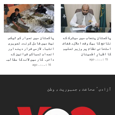
پاکستان پنجاب میں میٹرک کے
پاکستان میں نسوار کو ٹیکس
نتائج کا بیک وقت اعلان، شفاف
نیٹ میں شامل کرنے، تصویری
امتحانی نظام پر وزیر تعلیم
انتباہ لازمی قرار دینے اور
کا اظہارِ اطمینان
انسدادِ تمباکو قوانین کے
دائرہ کار میں لانے کا مطالبہ
15 گھنٹے ago
16 گھنٹے ago
آزادیٴ صحافت ، جمہوریت ، وطن