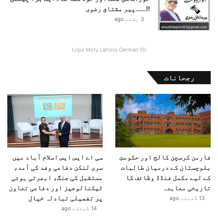
ک
!!……پیر مشتاق رضوی
ر
3 ہفتے ago
د
ی
ا
Liqui Moly Lahore German Oil
رجحانات
فارمن کرسچن کالج اور حکومتِ
سی اے ایس ایس اسلام آباد میں
بلوچستان کے درمیان طالبات
سری لنکن دفاعی وفد کی آمد،
کے لیے مکمل فنڈڈ وظائف کا
مستقبل کی جنگ، ابھرتی ہوئی
تاریخی معاہدہ
ٹیکنالوجیز اور دفاعی تعاون
پر تفصیلی تبادلہ خیال
13 گھنٹے ago
14 گھنٹے ago