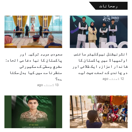
سنگین ہو سکتے ہیں، جس کے اثرات نہ صرف پاکستان اور
رجحانات
افغانستان بلکہ پورے جنوبی ایشیا کے امن و استحکام پر
بھی مرتب ہونے کا خدشہ ہے۔
انٹرنیشنل نیوکلیئر سائنس
سعودی عرب، ترکیہ اور
اولمپیاڈ میں پاکستان کا
پاکستان کا نیا دفاعی اتحاد:
شاندار اعزاز، ایک طلائی اور
مشرقِ وسطیٰ کے سکیورٹی
دو چاندی کے تمغے جیت لیے
منظرنامے میں کیا بدل سکتا
ہے؟
12 گھنٹے ago
13 گھنٹے ago