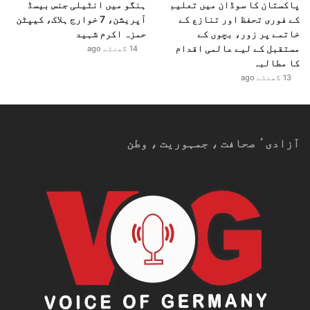
پاکستان کا سوڈان میں تعلیم
ہنگو میں انٹیلی جنس بیسڈ
کے فوری تحفظ اور تنازع کے
آپریشن، 7 خوارج ہلاک، کیپٹن
خاتمے پر زور، بچوں کے
حمزہ اکرم شہید
مستقبل کے لیے عالمی اقدام
14 گھنٹے ago
کا مطالبہ
13 گھنٹے ago
آزادیٴ صحافت ، جمہوریت ، وطن