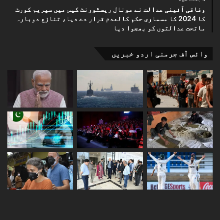
وفاقی آئینی عدالت نے مونال ریسٹورنٹ کیس میں سپریم کورٹ
کا 2024 کا مسماری حکم کالعدم قرار دے دیا، تنازع دوبارہ
ماتحت عدالتوں کو بھجوا دیا
وائس آف جرمنی اردو خبریں