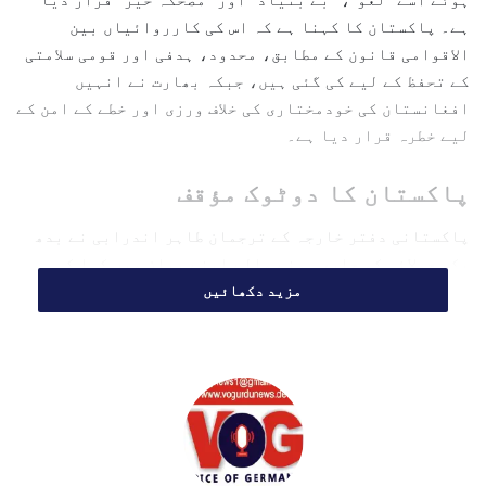
l
ہے۔ پاکستان کا کہنا ہے کہ اس کی کارروائیاں بین
الاقوامی قانون کے مطابق، محدود، ہدفی اور قومی سلامتی
کے تحفظ کے لیے کی گئی ہیں، جبکہ بھارت نے انہیں
افغانستان کی خودمختاری کی خلاف ورزی اور خطے کے امن کے
لیے خطرہ قرار دیا ہے۔
پاکستان کا دوٹوک مؤقف
پاکستانی دفتر خارجہ کے ترجمان طاہر اندرابی نے بدھ
یکم جولائی کو جاری ہونے والے اپنے بیان میں کہا کہ
افغانستان میں دہشت گردوں کے بنیادی ڈھانچے کے خلاف
مزید دکھائیں
پاکستان کی کارروائیاں مکمل طور پر جائز، متناسب اور
مخصوص اہداف تک محدود تھیں۔ ان کا کہنا تھا کہ بھارت
کی جانب سے ان کارروائیوں پر تنقید حقائق کے منافی ہے
اور اس کا مقصد خطے میں پاکستان کے خلاف منفی تاثر پیدا
کرنا ہے۔
ترجمان نے مزید کہا کہ بھارت خود ماضی میں متعدد مواقع