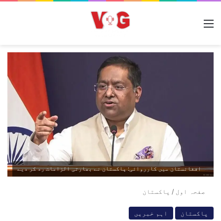
مینو
افغانستان میں کارروائی: پاکستان نے بھارتی الزامات رد کر دیے
صفحہ اول
/
پاکستان
پاکستان
اہم خبریں