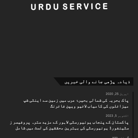
ذیادہ پڑھی جانے والی خبریں
اپریل 25, 2020
پاک بحریہ کی شمالی بحیرۂ عرب میں زمین سے اینٹی شپ
میزائلوں کی کامیاب لائیو ویپن فائرنگ
اکتوبر 5, 2023
پاکستان کے پنجاب یونیورسٹی لاہور کے مزید سترہ پروفیسر ز
سٹینفورڈ یونیورسٹی کی بہترین محققین کی لسٹ میں شامل
4 ہفتے ago