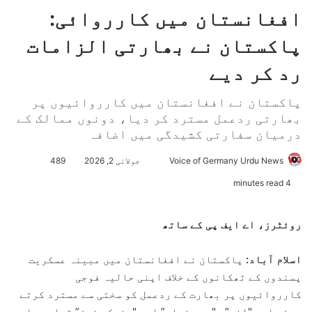
افغانستان میں کارروائی:
پاکستان نے بھارتی الزامات
رد کر دیے
پاکستان نے افغانستان میں کارروائیوں پر
بھارتی ردعمل مسترد کر دیا، دونوں ممالک کے
درمیان سفارتی کشیدگی میں اضافہ
Voice of Germany Urdu News
S
جولائی 2, 2026
489
e
4 minutes read
n
d
روئٹرز، اے ایف پی کے ساتھ
a
n
اسلام آباد:
پاکستان نے افغانستان میں مبینہ عسکریت
e
پسندوں کے ٹھکانوں کے خلاف اپنی حالیہ فوجی
m
کارروائیوں پر بھارت کے ردعمل کو سختی سے مسترد کرتے
a
ہوئے اسے "لغو”، "بے بنیاد” اور "مضحکہ خیز” قرار دیا
i