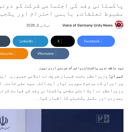
پاکستانی وفد کی اجتماعی شرکت کو دونوں
مضبوط تعلقات، باہمی احترام اور یکجہتی
Voice of Germany Urdu News
S
جولائی 3, 2026
e
n
LinkedIn
X
Facebook
d
lassniki
VKontakte
a
n
e
سید عاطف ندیم پاکستان،وائس آف جرمنی اردو نیوز
m
تہران:
وزیراعظم محمد شہباز شریف نے اسلامی جمہوریہ ایر
a
پر ایران کے مرحوم سپریم لیڈر آیت اللہ سید علی خامنہ ای
i
وزیراعظم نے ایک اعلیٰ سطحی پاکستانی وفد کی قیادت کرتے
l
ہمدردی اور مکمل یکجہتی کا اظہار کیا۔