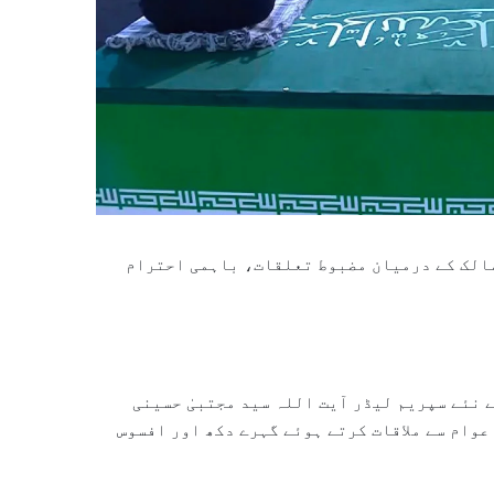
مالک کے درمیان مضبوط تعلقات، باہمی احترام
 نئے سپریم لیڈر آیت اللہ سید مجتبیٰ حسینی
وام سے ملاقات کرتے ہوئے گہرے دکھ اور افسوس