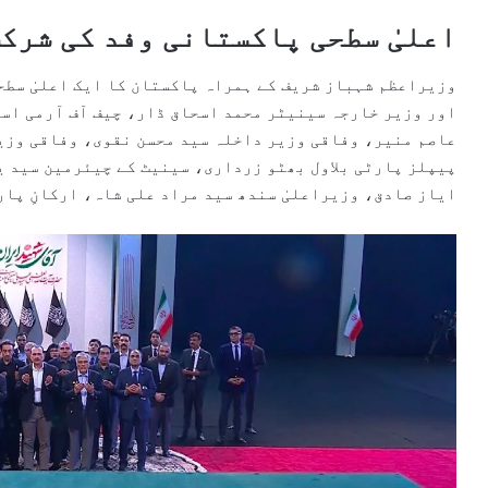
اعلیٰ سطحی پاکستانی وفد کی شرک
وزیراعظم شہباز شریف کے ہمراہ پاکستان کا ایک اعلیٰ سطح
اور وزیر خارجہ سینیٹر محمد اسحاق ڈار، چیف آف آرمی اسٹ
عاصم منیر، وفاقی وزیر داخلہ سید محسن نقوی، وفاقی وزی
پیپلز پارٹی بلاول بھٹو زرداری، سینیٹ کے چیئرمین سید ی
ایاز صادق، وزیراعلیٰ سندھ سید مراد علی شاہ، ارکانِ پار