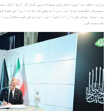
وزیراعظم نے اپنے تعزیتی پیغام میں کہا کہ آیت اللہ سید
بصیرت، حکمت، عزم اور دوراندیشی کے ساتھ ایرانی قوم کی ق
پر اپنا مؤثر کردار ادا کیا اور ایران کی خودمختاری، اس
جدوجہد کی۔