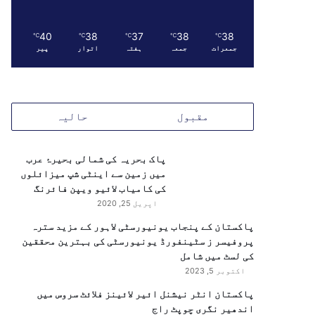
40
38
37
38
38
℃
℃
℃
℃
℃
جمعرات
جمعہ
ہفتہ
اتوار
پیر
مقبول
حالیہ
پاک بحریہ کی شمالی بحیرۂ عرب
میں زمین سے اینٹی شپ میزائلوں
کی کامیاب لائیو ویپن فائرنگ
اپریل 25, 2020
پاکستان کے پنجاب یونیورسٹی لاہور کے مزید سترہ
پروفیسر ز سٹینفورڈ یونیورسٹی کی بہترین محققین
کی لسٹ میں شامل
اکتوبر 5, 2023
پاکستان انٹر نیشنل ائیر لائینز فلائٹ سروس میں
اندھیر نگری چوپٹ راج