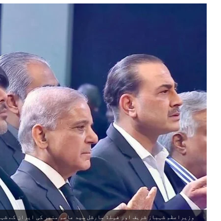
وزیراعظم شہباز شریف اور فیلڈ مارشل سید عاصم منیر کی ایران کے شہید