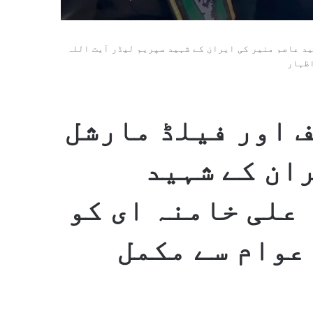
د عاصم منیر کی ایران کے شہید سپریم لیڈر آیت اللہ
اظہار
 اور فیلڈ مارشل
ان کے شہید
علی خامنہ ای کو
عوام سے مکمل