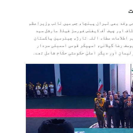
ت
ی وفد بھی تہران پہنچا، جس میں نائب وزیراعظم
اف اور چیف آف ڈیفنس فورسز فیلڈ مارشل سید
ر اطلاعات عطاء اللہ تارڑ، چیئرمین پاکستان
وسف رضا گیلانی، اسپیکر قومی اسمبلی سردار
لیمان اور دیگر اعلیٰ حکومتی حکام شامل تھے۔