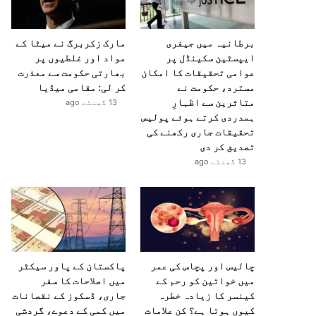
برطانیہ میں جیفری
مارک زکربرگ نے میٹا کے
ایپسٹین سکینڈل پر
مواد اور غلطیوں پر
عوامی تحقیقات کا امکان
بھارتی حکومت سے معذرت
مسترد، حکومت نے
کر لی: مقامی میڈیا
متاثرین سے اظہارِ
13 گھنٹے ago
ہمدردی کرتے ہوئے پولیس
تحقیقات جاری رکھنے کی
تصدیق کر دی
13 گھنٹے ago
چالیس اور پچاس کی عمر
پاکستان کے پاور سیکٹر
میں خواتین کو رحم کے
میں اصلاحات کا سفر
کینسر کا زیادہ خطرہ
جاری، ڈسکوز کے نقصانات
کیوں ہوتا ہے؟ کن علامات
میں کمی کے دعوے، گردشی