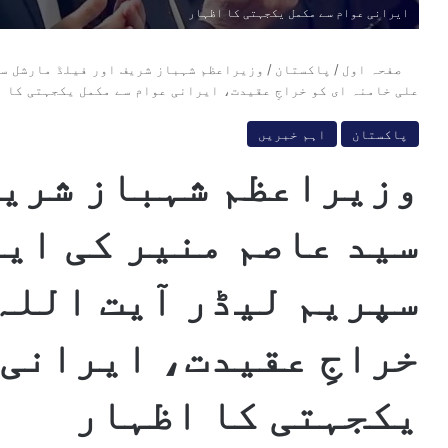
ایرانی عوام سے مکمل یکجہتی کا اظہار
صفحہ اول
/
پاکستان
/
وزیراعظم شہباز شریف اور فیلڈ مارشل سی
علی خامنہ ای کو خراجِ عقیدت، ایرانی عوام سے مکمل یکجہتی کا 
پاکستان
اہم خبریں
وزیراعظم شہباز شریف
سید عاصم منیر کی ایر
سپریم لیڈر آیت اللہ 
خراجِ عقیدت، ایرانی 
یکجہتی کا اظہار