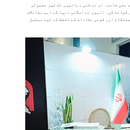
 علی خامنہ ای نے کئی دہائیوں تک غیر معمولی
یادت کی۔ انہوں نے اسلامی دنیا کے اہم معاملات
تحکام اور قومی مفادات کے تحفظ کے لیے مسلسل