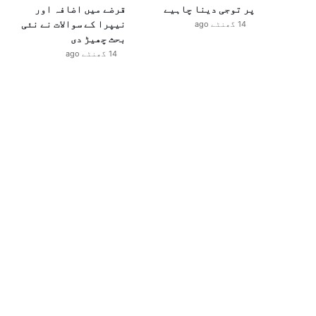
پر توجی دینا چاہیے
قرضے میں اضافہ اور
نیپرا کے سوالات نے نئی
14 گھنٹے ago
بحث چھیڑ دی
14 گھنٹے ago