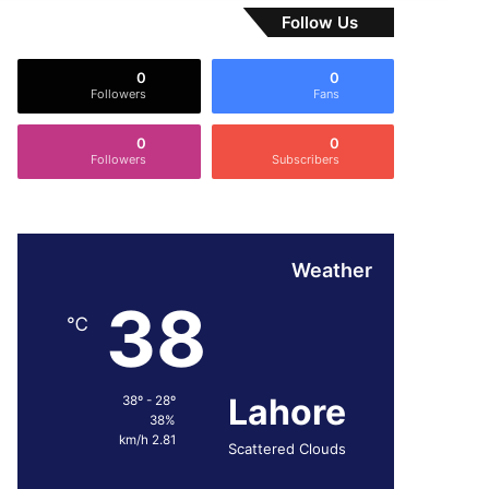
Follow Us
0
0
Followers
Fans
0
0
Followers
Subscribers
Weather
38
℃
Lahore
38º - 28º
38%
2.81 km/h
Scattered Clouds