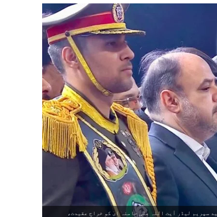
 سپریم لیڈر آیت اللہ علی خامنہ ای کو خراجِ عقیدت،