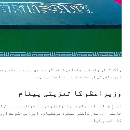
پاکستانی وفد کی اجتماعی شرکت کو دونوں برادر اسلامی م
اور یکجہتی کی علامت قرار دیا جا رہا ہے۔
وزیراعظم کا تعزیتی پیغام
نمازِ جنازہ کے موقع پر وزیراعظم شہباز شریف نے ایران کے
خامنہ ای، صدر ڈاکٹر مسعود پزشکیان، ایرانی حکومت اور ع
کا اظہار کیا۔