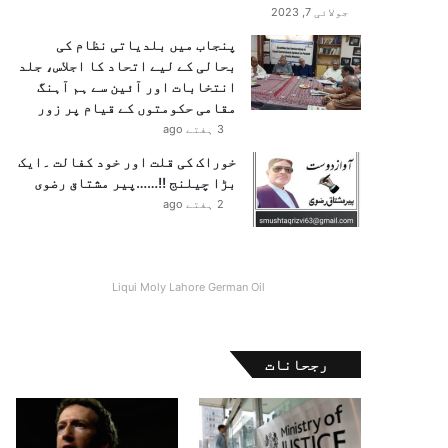
جولائی 7, 2023
پنجاب میں بلدیاتی نظام کی
بحالی کے لیے اتحاد کا اجلاس، جلد
انتخابات اور آئین سے ہم آہنگ
مقامی حکومتوں کے قیام پر زور
3 ہفتے ago
خوراک کی قلت اور خود کفالت ۔ایک
بڑا چیلنج !!……پیر مشتاق رضوی
2 ہفتے ago
Liqui Moly Lahore German Oil
رجحانات