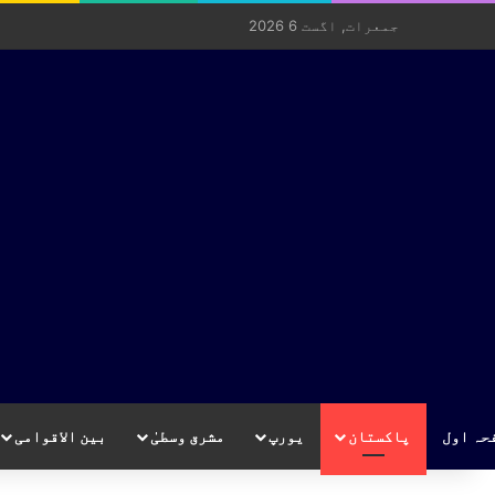
جمعرات, اگست 6 2026
حہ اول
پاکستان
یورپ
مشرق وسطیٰ
بین الاقوامی