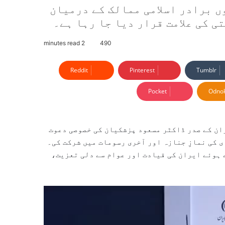
 برادر اسلامی ممالک کے درمیان
 کی علامت قرار دیا جا رہا ہے۔
2 minutes read
490
Reddit
Pinterest
Tumblr
Pocket
Odnok
ان کے صدر ڈاکٹر مسعود پزشکیان کی خصوصی دعوت
 کی نمازِ جنازہ اور آخری رسومات میں شرکت کی۔
 ہوئے ایران کی قیادت اور عوام سے دلی تعزیت،