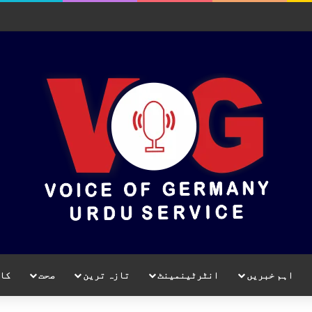
اہم خبریں
انٹرٹینمینٹ
تازہ ترین
صحت
کا