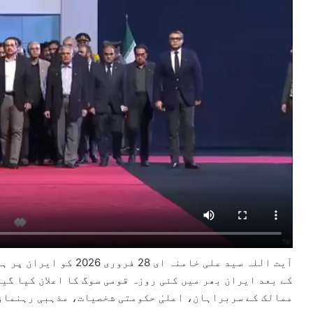
آیت اللہ سید علی خامنہ 
کے بعد ایران بھر میں کئی روزہ قومی سوگ کا اعلان کیا گیا
ممالک کے سربراہان، اعلیٰ حکومتی شخصیات، مذہبی رہنماؤں