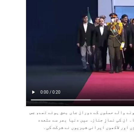
ای 28 فروری 2026 کو ایران پر ہونے والے حملوں کے دوران جاں بحق ہوئے تھے، جس
۔ ان کی نمازِ جنازہ میں دنیا بھر سے متعدد
 اور لاکھوں ایرانی شہریوں نے شرکت کی۔