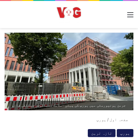
مینو
جرمن یونیورسٹی میں یورپ کی پہلی اسلامک تھیالوجی فیکلٹی قائم
صفحہ اول
/
یورپ
یورپ
تازہ ترین