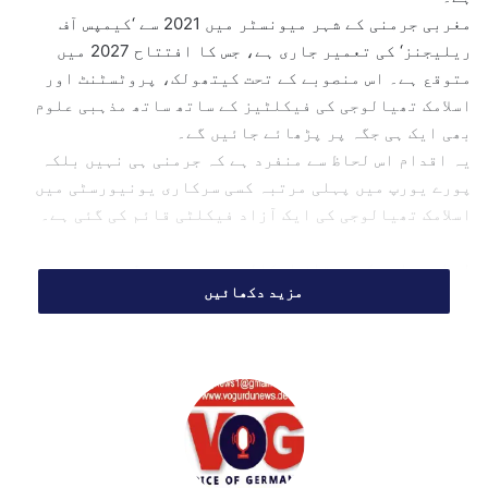
مغربی جرمنی کے شہر میونسٹر میں 2021 سے ‘کیمپس آف
l
ریلیجنز‘ کی تعمیر جاری ہے، جس کا افتتاح 2027 میں
متوقع ہے۔ اس منصوبے کے تحت کیتھولک، پروٹسٹنٹ اور
اسلامک تھیالوجی کی فیکلٹیز کے ساتھ ساتھ مذہبی علوم
بھی ایک ہی جگہ پر پڑھائے جائیں گے۔
یہ اقدام اس لحاظ سے منفرد ہے کہ جرمنی ہی نہیں بلکہ
پورے یورپ میں پہلی مرتبہ کسی سرکاری یونیورسٹی میں
اسلامک تھیالوجی کی ایک آزاد فیکلٹی قائم کی گئی ہے۔
اسلامی علوم کے ممتاز اسکالر پروفیسر مہنّد خورشید نے
مزید دکھائیں
اس پیش رفت کو تاریخ کا ایک منفرد باب قرار دیتے ہوئے
کہا کہ گزشتہ 15 برسوں کی محنت کے بعد اس مقام تک
پہنچنا باعث فخر و شکر گزاری ہے۔ ان کا کہنا تھا کہ اس
کامیابی کے ساتھ ایک بڑی ذمہ داری بھی وابستہ ہے۔
انہوں نے کہا، ”ہم اس منفرد موقع سے بھرپور فائدہ
اٹھاتے ہوئے اسلام کی ایک کشادہ فکر، روشن خیال اور
علمی تعبیر کو فروغ دینا چاہتے ہیں۔‘‘ ان کے مطابق