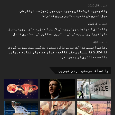
اپریل 25, 2020
پاک بحریہ کی شمالی بحیرۂ عرب میں زمین سے اینٹی شپ
میزائلوں کی کامیاب لائیو ویپن فائرنگ
اکتوبر 5, 2023
پاکستان کے پنجاب یونیورسٹی لاہور کے مزید سترہ پروفیسر ز
سٹینفورڈ یونیورسٹی کی بہترین محققین کی لسٹ میں شامل
3 ہفتے ago
وفاقی آئینی عدالت نے مونال ریسٹورنٹ کیس میں سپریم کورٹ
کا 2024 کا مسماری حکم کالعدم قرار دے دیا، تنازع دوبارہ
ماتحت عدالتوں کو بھجوا دیا
وائس آف جرمنی اردو خبریں