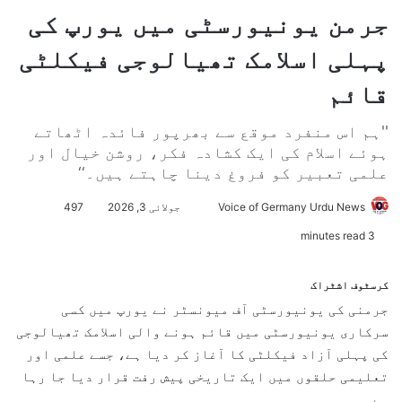
جرمن یونیورسٹی میں یورپ کی
پہلی اسلامک تھیالوجی فیکلٹی
قائم
''ہم اس منفرد موقع سے بھرپور فائدہ اٹھاتے
ہوئے اسلام کی ایک کشادہ فکر، روشن خیال اور
علمی تعبیر کو فروغ دینا چاہتے ہیں۔‘‘
Voice of Germany Urdu News
S
جولائی 3, 2026
497
e
3 minutes read
n
d
کرسٹوف اشٹراک
a
جرمنی کی یونیورسٹی آف میونسٹر نے یورپ میں کسی
n
سرکاری یونیورسٹی میں قائم ہونے والی اسلامک تھیالوجی
e
کی پہلی آزاد فیکلٹی کا آغاز کر دیا ہے، جسے علمی اور
m
تعلیمی حلقوں میں ایک تاریخی پیش رفت قرار دیا جا رہا
a
ہے۔
i