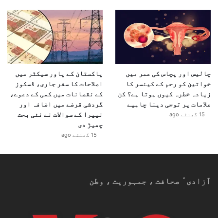
چالیس اور پچاس کی عمر میں
پاکستان کے پاور سیکٹر میں
خواتین کو رحم کے کینسر کا
اصلاحات کا سفر جاری، ڈسکوز
زیادہ خطرہ کیوں ہوتا ہے؟ کن
کے نقصانات میں کمی کے دعوے،
علامات پر توجی دینا چاہیے
گردشی قرضے میں اضافہ اور
نیپرا کے سوالات نے نئی بحث
15 گھنٹے ago
چھیڑ دی
15 گھنٹے ago
آزادیٴ صحافت ، جمہوریت ، وطن