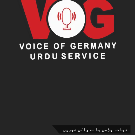
ذیادہ پڑھی جانے والی خبریں