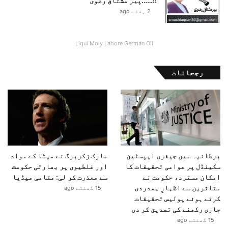
!!……پیر مشتاق رضوی
م
2 ہفتے ago
ل
ی
ک
Liqui Moly Lahore German Oil
ج
ہ
ت
رجحانات
ی
ک
ا
ا
ظ
ہ
ا
برطانیہ میں جیفری ایپسٹین
مارک زکربرگ نے میٹا کے مواد
ر
سکینڈل پر عوامی تحقیقات کا
اور غلطیوں پر بھارتی حکومت
امکان مسترد، حکومت نے
سے معذرت کر لی: مقامی میڈیا
متاثرین سے اظہارِ ہمدردی
15 گھنٹے ago
کرتے ہوئے پولیس تحقیقات
جاری رکھنے کی تصدیق کر دی
15 گھنٹے ago