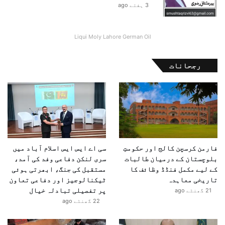
ث
3 ہفتے ago
و
ں
پ
Liqui Moly Lahore German Oil
ر
پ
رجحانات
ی
ش
ر
ف
ت
م
ت
و
فارمن کرسچن کالج اور حکومتِ
سی اے ایس ایس اسلام آباد میں
ق
بلوچستان کے درمیان طالبات
سری لنکن دفاعی وفد کی آمد،
ع
کے لیے مکمل فنڈڈ وظائف کا
مستقبل کی جنگ، ابھرتی ہوئی
تاریخی معاہدہ
ٹیکنالوجیز اور دفاعی تعاون
پر تفصیلی تبادلہ خیال
21 گھنٹے ago
22 گھنٹے ago