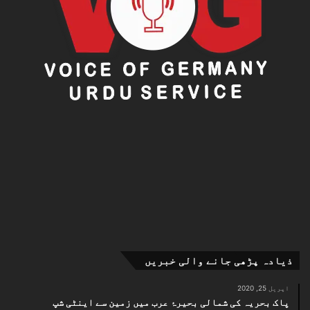
ذیادہ پڑھی جانے والی خبریں
اپریل 25, 2020
پاک بحریہ کی شمالی بحیرۂ عرب میں زمین سے اینٹی شپ