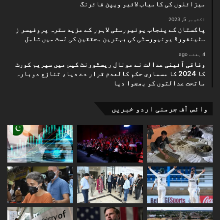
میزائلوں کی کامیاب لائیو ویپن فائرنگ
اکتوبر 5, 2023
پاکستان کے پنجاب یونیورسٹی لاہور کے مزید سترہ پروفیسر ز
سٹینفورڈ یونیورسٹی کی بہترین محققین کی لسٹ میں شامل
4 ہفتے ago
وفاقی آئینی عدالت نے مونال ریسٹورنٹ کیس میں سپریم کورٹ
کا 2024 کا مسماری حکم کالعدم قرار دے دیا، تنازع دوبارہ
ماتحت عدالتوں کو بھجوا دیا
وائس آف جرمنی اردو خبریں