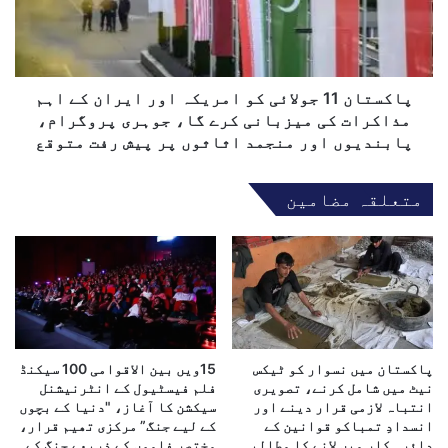
ی
ا
ب
ن
ا
1
ت
1
ا
ج
پاکستان 11 جولائی کو امریکہ اور ایران کے اہم
و
و
مذاکرات کی میزبانی کرے گا، جوہری پروگرام،
ر
ل
پابندیوں اور منجمد اثاثوں پر پیش رفت متوقع
ف
ا
و
ئ
متعلقہ مضامین
ج
ی
ی
ک
ہ
و
د
ا
ف
م
ک
ر
و
ی
ح
ک
م
پاکستان میں نسوار کو ٹیکس
15ویں بین الاقوامی 100 سیکنڈ
ہ
نیٹ میں شامل کرنے، تصویری
فلم فیسٹیول کے انٹرنیشنل
ل
ا
انتباہ لازمی قرار دینے اور
سیکشن کا آغاز، "دنیا کے بچوں
ے
و
انسدادِ تمباکو قوانین کے
کے لیے جنگ” مرکزی تھیم قرار،
ک
ر
دائرہ کار میں لانے کا مطالبہ
مختصر فلموں کے ذریعے جنگ کے