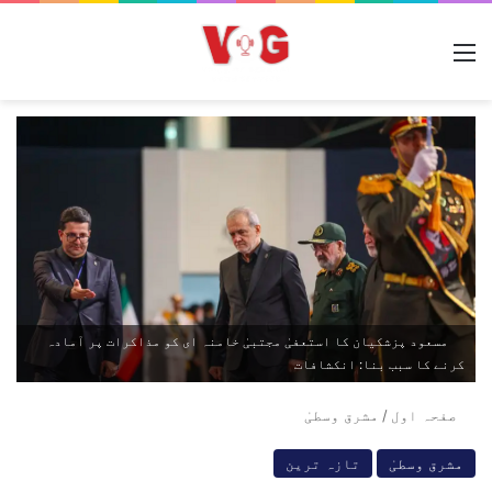
مینو
مسعود پزشکیان کا استعفیٰ مجتبیٰ خامنہ ای کو مذاکرات پر آمادہ
کرنے کا سبب بنا: انکشافات
صفحہ اول
/
مشرق وسطیٰ
مشرق وسطیٰ
تازہ ترین