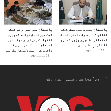
پاکستان پنجاب میں میٹرک کے
پاکستان میں نسوار کو ٹیکس
نتائج کا بیک وقت اعلان، شفاف
نیٹ میں شامل کرنے، تصویری
امتحانی نظام پر وزیر تعلیم
انتباہ لازمی قرار دینے اور
کا اظہارِ اطمینان
انسدادِ تمباکو قوانین کے
دائرہ کار میں لانے کا مطالبہ
23 گھنٹے ago
23 گھنٹے ago
آزادیٴ صحافت ، جمہوریت ، وطن