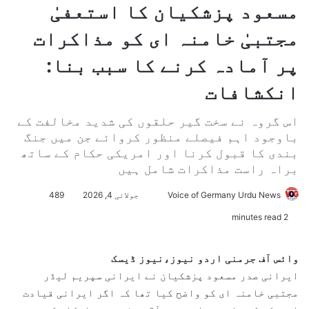
مسعود پزشکیان کا استعفیٰ
مجتبیٰ خامنہ ای کو مذاکرات
پر آمادہ کرنے کا سبب بنا:
انکشافات
اس گروہ نے سخت گیر حلقوں کی شدید مخالفت کے
باوجود اہم فیصلے منظور کروائے جن میں جنگ
بندی کا قبول کرنا اور امریکی حکام کے ساتھ
براہ راست مذاکرات شامل ہیں
Voice of Germany Urdu News
S
جولائی 4, 2026
489
e
2 minutes read
n
d
وائس آف جرمنی اردو نیوز،نیوز ڈیسک
a
ایرانی صدر مسعود پزشکیان نے ایرانی سپریم لیڈر
n
مجتبی خامنہ ای کو واضح کیا تھا کہ اگر ایرانی قیادت
e