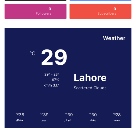
ب
0
0
ا
Followers
Subscribers
ن
ی
ک
Weather
ر
ے
29
گ
℃
ا
،
ج
Lahore
29º - 28º
و
67%
ہ
3.17 km/h
Scattered Clouds
ر
ی
پ
ر
و
38
39
39
30
28
℃
℃
℃
℃
℃
جمعہ
ہفتہ
اتوار
پیر
منگل
گ
ر
ا