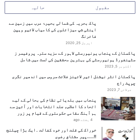
م
مقبول
حالیہ
،
پ
پاک بحریہ کی شمالی بحیرۂ عرب میں زمین سے
ا
اینٹی شپ میزائلوں کی کامیاب لائیو ویپن
ب
فائرنگ
ن
د
اپریل 25, 2020
ی
پاکستان کے پنجاب یونیورسٹی لاہور کے مزید سترہ پروفیسر ز
و
سٹینفورڈ یونیورسٹی کی بہترین محققین کی لسٹ میں شامل
ں
اکتوبر 5, 2023
ا
و
پاکستان انٹر نیشنل ائیر لائینز فلائٹ سروس میں اندھیر نگری
ر
چوپٹ راج
م
جولائی 7, 2023
ن
پنجاب میں بلدیاتی نظام کی بحالی کے لیے
ج
اتحاد کا اجلاس، جلد انتخابات اور آئین سے
م
ہم آہنگ مقامی حکومتوں کے قیام پر زور
د
4 ہفتے ago
ا
ث
خوراک کی قلت اور خود کفالت ۔ایک بڑا چیلنج
ا
!!……پیر مشتاق رضوی