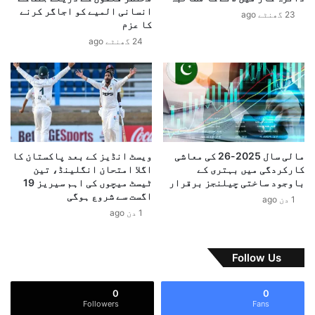
ا
ا
انسانی المیے کو اجاگر کرنے
23 گھنٹے ago
ن
ی
کا عزم
ش
ر
24 گھنٹے ago
ا
ا
ن
ن
ہ
ک
ب
ے
ن
ا
ا
ہ
ی
م
ا
م
مالی سال 2025-26 کی معاشی
ویسٹ انڈیز کے بعد پاکستان کا
ہ
ذ
کارکردگی میں بہتری کے
اگلا امتحان انگلینڈ، تین
ے
ا
باوجود ساختی چیلنجز برقرار
ٹیسٹ میچوں کی اہم سیریز 19
:
ک
اگست سے شروع ہوگی
1 دن ago
ز
ر
1 دن ago
ی
ا
ل
ت
ن
ک
Follow Us
س
ی
ک
م
0
0
ی
ی
Followers
Fans
ز