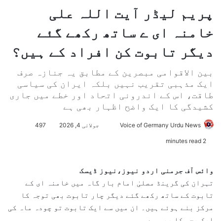
پریم لیڈر آیت اللہ علی
خامنہ ای ے ساتھ رکھے گئے
دیگر تابوت کن افراد کے ہیں؟
بین الاقوامی مبصرین کے مطابق یہ جنازہ صرف
ایک مذہبی تقریب نہیں بلکہ ایران کی سیاسی
طاقت، اس کے اندرونی اتحاد اور خطے میں جاری
کشیدگی کا ایک واضح اظہار بھی ہے
Voice of Germany Urdu News
S
جولائی 4, 2026
497
e
2 minutes read
n
d
وائس آف جرمنی اردو نیوز،نیوز ڈیسک
a
تہران کی گرینڈ مصلیٰ امام بار گاہ میں خامنہ ای کے
n
تابوت کے ساتھ رکھے گئے دیگر چار تابوت بھی توجہ کا
e
مرکز بنے ہوئے ہیں۔ ان میں سے ایک تابوت تو چودہ ماہ کی
m
ایک بچی کا بھی ہے۔
a