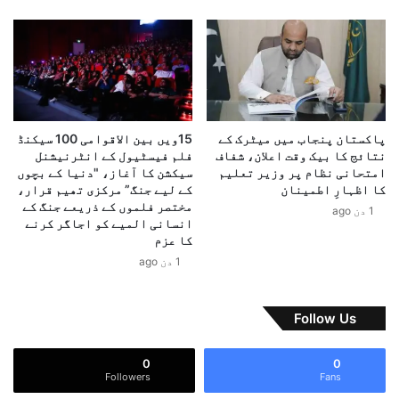
ر
ے
ا
پ
ت
ر
ک
م
ی
ر
م
ا
ی
ع
پاکستان پنجاب میں میٹرک کے
15ویں بین الاقوامی 100 سیکنڈ
ز
ا
نتائج کا بیک وقت اعلان، شفاف
فلم فیسٹیول کے انٹرنیشنل
ب
ت
امتحانی نظام پر وزیر تعلیم
سیکشن کا آغاز، "دنیا کے بچوں
ا
ک
کا اظہارِ اطمینان
کے لیے جنگ” مرکزی تھیم قرار،
ن
ا
مختصر فلموں کے ذریعے جنگ کے
1 دن ago
ی
انسانی المیے کو اجاگر کرنے
ا
ک
کا عزم
ع
ر
ل
1 دن ago
ے
ا
گ
ن
ا
Follow Us
،
ج
0
0
و
Followers
Fans
ہ