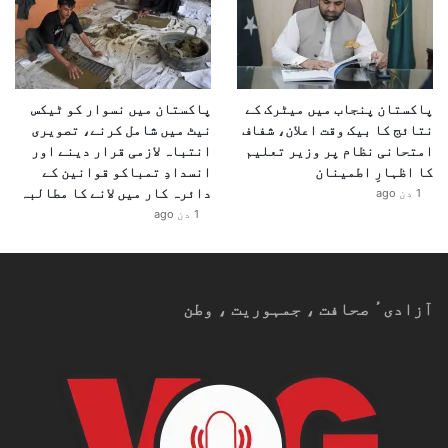
پاکستان پنجاب میں میٹرک کے
پاکستان میں نسوار کو ٹیکس
نتائج کا بیک وقت اعلان، شفاف
نیٹ میں شامل کرنے، تصویری
امتحانی نظام پر وزیر تعلیم
انتباہ لازمی قرار دینے اور
کا اظہارِ اطمینان
انسدادِ تمباکو قوانین کے
دائرہ کار میں لانے کا مطالبہ
1 دن ago
1 دن ago
آزادیٴ صحافت ، جمہوریت ، وطن