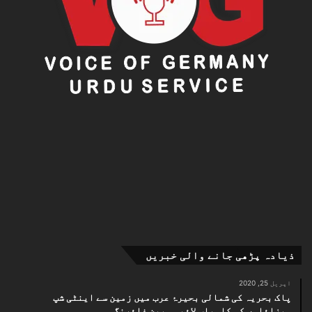
ذیادہ پڑھی جانے والی خبریں
اپریل 25, 2020
پاک بحریہ کی شمالی بحیرۂ عرب میں زمین سے اینٹی شپ
میزائلوں کی کامیاب لائیو ویپن فائرنگ