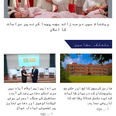
م
م
ر
م
ی
ی
ک
ں
ہ
د
ویتنام میں دو سے زائد بچے پیدا کرنے پر مراعات
ا
و
کا اعلان
و
س
ر
ے
متعلقہ مضامین
ا
ز
ی
ا
ر
ئ
ا
د
ن
ب
ک
چ
ے
ے
ا
پ
ہ
فارمن کرسچن کالج اور حکومتِ
سی اے ایس ایس اسلام آباد میں
ی
بلوچستان کے درمیان طالبات
سری لنکن دفاعی وفد کی آمد،
م
د
کے لیے مکمل فنڈڈ وظائف کا
مستقبل کی جنگ، ابھرتی ہوئی
م
ا
تاریخی معاہدہ
ٹیکنالوجیز اور دفاعی تعاون
ذ
ک
پر تفصیلی تبادلہ خیال
1 دن ago
ا
ر
1 دن ago
ک
ن