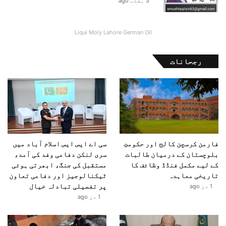
3 ہفتے ago
ق
ع
Liqui Moly Lahore German Oil
رجحانات
فارمن کرسچن کالج اور حکومتِ
سی اے ایس ایس اسلام آباد میں
بلوچستان کے درمیان طالبات
سری لنکن دفاعی وفد کی آمد،
کے لیے مکمل فنڈڈ وظائف کا
مستقبل کی جنگ، ابھرتی ہوئی
تاریخی معاہدہ
ٹیکنالوجیز اور دفاعی تعاون
پر تفصیلی تبادلہ خیال
1 دن ago
1 دن ago