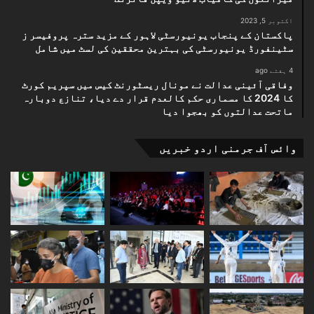
اکتوبر 5, 2023
پاکستان کے پنجاب یونیورسٹی لاہور کے مزید سترہ پروفیسر ز
سٹینفورڈ یونیورسٹی کی بہترین محققین کی لسٹ میں شامل
4 ہفتے ago
وفاقی آئینی عدالت نے مونال ریسٹورنٹ کیس میں سپریم کورٹ
کا 2024 کا مسماری حکم کالعدم قرار دے دیا، تنازع دوبارہ
ماتحت عدالتوں کو بھجوا دیا
وائس آف جرمنی اردو خبریں