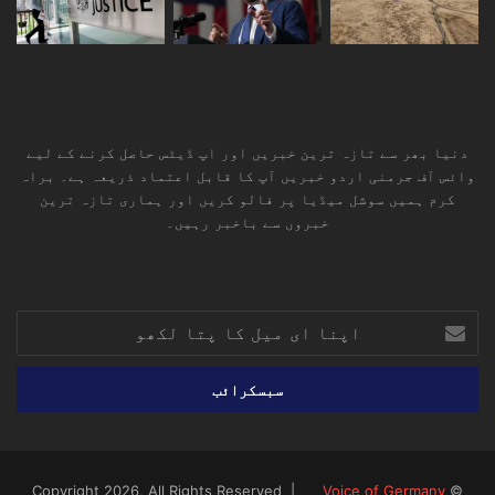
دنیا بھر سے تازہ ترین خبریں اور اپ ڈیٹس حاصل کرنے کے لیے
وائس آف جرمنی اردو خبریں آپ کا قابل اعتماد ذریعہ ہے۔ براہ
کرم ہمیں سوشل میڈیا پر فالو کریں اور ہماری تازہ ترین
خبروں سے باخبر رہیں۔
RSS
TikTok
Instagram
YouTube
LinkedIn
Facebook
X
اپنا
ای
میل
کا
پتا
لکھو
Voice of Germany
© Copyright 2026, All Rights Reserved |