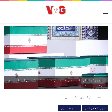
مینو
پریم لیڈر آیت اللہ علی خامنہ ای ے ساتھ رکھے گئے دیگر تابوت کن
افراد کے ہیں؟
صفحہ اول
/
بین الاقوامی
بین الاقوامی
اہم خبریں