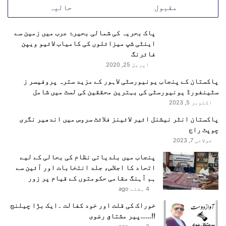
م
مقبول
حالیہ
ن
ج
پاک بحریہ کی شمالی بحیرۂ عرب میں زمین سے
م
اینٹی شپ میزائلوں کی کامیاب لائیو ویپن
د
فائرنگ
ا
ث
اپریل 25, 2020
ا
پاکستان کے پنجاب یونیورسٹی لاہور کے مزید سترہ پروفیسر ز
ث
سٹینفورڈ یونیورسٹی کی بہترین محققین کی لسٹ میں شامل
و
اکتوبر 5, 2023
ں
پ
پاکستان انٹر نیشنل ائیر لائینز فلائٹ سروس میں اندھیر نگری
ر
چوپٹ راج
پ
جولائی 7, 2023
ی
پنجاب میں بلدیاتی نظام کی بحالی کے لیے
ش
اتحاد کا اجلاس، جلد انتخابات اور آئین سے
ر
ہم آہنگ مقامی حکومتوں کے قیام پر زور
ف
4 ہفتے ago
ت
م
خوراک کی قلت اور خود کفالت ۔ایک بڑا چیلنج
ت
!!……پیر مشتاق رضوی
و