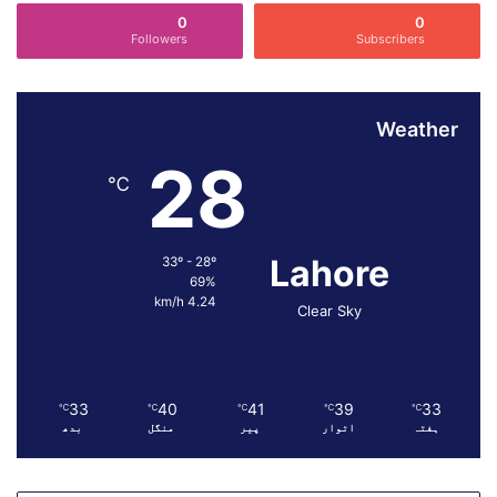
ر
0
0
ی
Followers
Subscribers
پ
ر
و
Weather
گ
ر
28
ا
℃
م
،
پ
Lahore
33º - 28º
ا
69%
ب
4.24 km/h
Clear Sky
ن
د
ی
و
ں
33
40
41
39
33
℃
℃
℃
℃
℃
ہفتہ
اتوار
پیر
منگل
بدھ
ا
و
ر