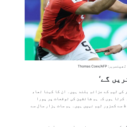
تھی
تصویر: Thomas Coex/AFP
ریں گے‘
ر کی ٹیم کے عزائم بلند ہیں۔ ان کا کہنا تھا،
 کرتا ہوں کہ ہم شائقین کی توقعات پر پورا
ظ سے کمزور ٹیم نہیں ہیں۔ ہم سات ہزار سال سے
ی کر رہے ہیں۔ یہی ذمہ داری ہمیں اپنی