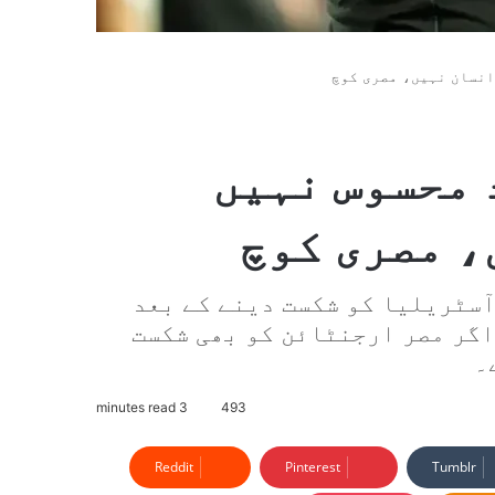
انسان نہیں، مصری کوچ
 محسوس نہیں
، مصری کوچ
آسٹریلیا کو شکست دینے کے بعد
اگر مصر ارجنٹائن کو بھی شکست
۔
3 minutes read
493
Reddit
Pinterest
Tumblr