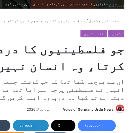
جو فلسطینیوں کا درد محسوس نہیں کرتا، وہ انسان نہیں، مصری کوچ
صفحہ اول
/
کھیل
/
جو فلسطینیوں کا درد محسوس نہیں کرتا، وہ 
کھیل
تازہ ترین
جو فلسطینیوں کا درد
کرتا، وہ انسان نہیں
ان سے پوچھا گیا تھا کہ جب گزشتہ جمعہ 
انہوں نے فلسطینی پرچم لہرایا تھا تو 
دیتا ہے تو کیا وہ دوبارہ ایسا کریں گے
Voice of Germany Urdu News
S
جولائی 7, 2026
e
n
LinkedIn
X
Facebook
d