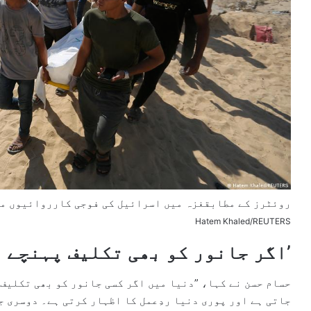
روئٹرز کے مطابقغزہ میں اسرائیل کی فوجی کارروائیوں میں
Hatem Khaled/REUTERS
’اگر جانور کو بھی تکلیف پہنچے ت
حسام حسن نے کہا، ”دنیا میں اگر کسی جانور کو بھی تکلیف
جاتی ہے اور پوری دنیا ردِعمل کا اظہار کرتی ہے۔ دوسری ج