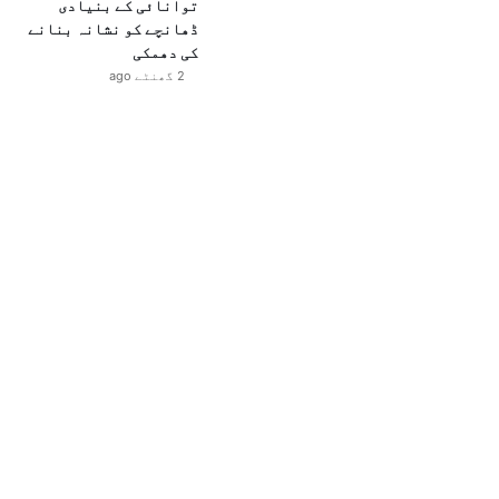
توانائی کے بنیادی
ڈھانچے کو نشانہ بنانے
کی دھمکی
2 گھنٹے ago