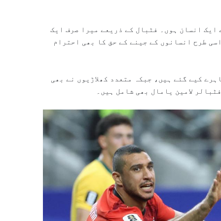
ے ایک انسان ہوں۔ فٹبال کے ذریعے میرا صرف ایک
اسی طرح انسانوں کے جینے کے حق کا بھی احترام
ہرے کیے گئے ہیں، جبکہ متعدد کھلاڑیوں نے بھی
فٹبالر لامین یامال بھی شامل ہیں۔