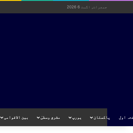
جمعرات, اگست 6 2026
حہ اول
پاکستان
یورپ
مشرق وسطیٰ
بین الاقوامی