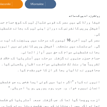
lassniki
VKontakte
a
n
e
روئٹرز، اے پی کے ساتھ
m
فیفا ورلڈ کپ میں مصر کے قومی فٹبال ٹیم کے کوچ حسام حسن
a
آفیشل پریس کانفرنس کے دوران اپنی ٹیم کے بجائے فلسطینی
i
کی۔
l
مصر کی ٹیم آخری 16 ٹیموں کے مرحلے میں پہنچن
گی۔ اس سلسلے میں منعقدہ آفیشل پریس کانفرنس میں انہوں 
بجائے فلسطینی عوام کے حق میں آواز اٹھائی۔
حسام حسن، جنہوں نے گزشتہ مرحلے میں آسٹریلیا کے خلاف ف
تقریباً چار منٹ تک فلسطینی عوام سے اظہارِ یکجہتی کیا۔ 
صحافیوں نے تالیاں بجا کر ان کا خیرمقدم کیا۔
انہوں نے کہا، ”اگر دنیا میں کوئی ایسا شخص ہے جو فلسطین
انسان نہیں، خواہ وہ عرب ہو، یورپی ہو یا امریکی۔‘‘
ان سے پوچھا گیا تھا کہ جب گزشتہ جمعہ آسٹریلیا کو شکست
تھا تو اگر مصر ارجنٹائن کو بھی شکست دیتا ہے تو کیا وہ