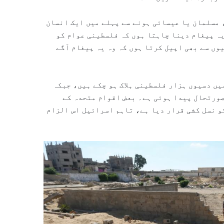
، مسلمان یا عیسائی ہونے سے پہلے میں ایک انسان
یہ پیغام دینا چاہتا ہوں کہ فلسطینی عوام کو
وں سے بھی اپیل کرتا ہوں کہ وہ یہ پیغام آگے
ں دسیوں ہزار فلسطینی ہلاک ہو چکے ہیں، جبکہ
صورتحال پیدا ہوئی ہے۔ بعض اقوام متحدہ کے
و نسل کشی قرار دیا ہے، تاہم اسرائیل اس الزام