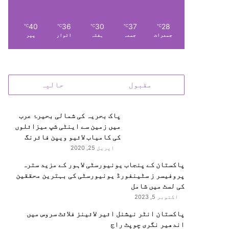
40
36
30
37
28
℃
℃
℃
℃
℃
جمعرات
جمعہ
ہفتہ
اتوار
پیر
مقبول
حالیہ
پاک بحریہ کی شمالی بحیرۂ عرب
میں زمین سے اینٹی شپ میزائلوں
کی کامیاب لائیو ویپن فائرنگ
اپریل 25, 2020
پاکستان کے پنجاب یونیورسٹی لاہور کے مزید سترہ
پروفیسر ز سٹینفورڈ یونیورسٹی کی بہترین محققین
کی لسٹ میں شامل
اکتوبر 5, 2023
پاکستان انٹر نیشنل ائیر لائینز فلائٹ سروس میں
اندھیر نگری چوپٹ راج