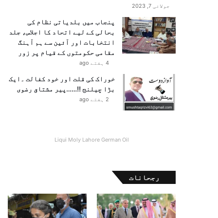
جولائی 7, 2023
پنجاب میں بلدیاتی نظام کی
بحالی کے لیے اتحاد کا اجلاس، جلد
انتخابات اور آئین سے ہم آہنگ
مقامی حکومتوں کے قیام پر زور
4 ہفتے ago
خوراک کی قلت اور خود کفالت ۔ایک
بڑا چیلنج !!……پیر مشتاق رضوی
2 ہفتے ago
Liqui Moly Lahore German Oil
رجحانات