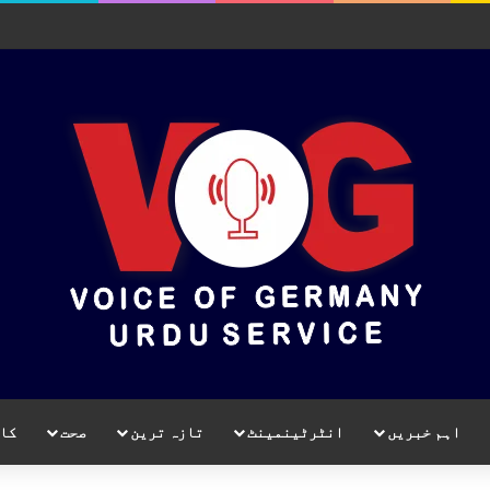
اہم خبریں
انٹرٹینمینٹ
تازہ ترین
صحت
کا