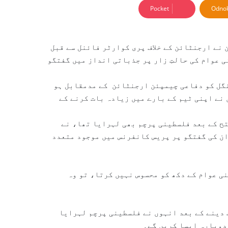
Pocket
Odnok
 نے ارجنٹائن کے خلاف پری کوارٹر فائنل سے قبل
 عوام کی حالتِ زار پر جذباتی انداز میں گفتگو
ے کے لیے منگل کو دفاعی چیمپئن ارجنٹائن کے مدمقابل ہو
نے اپنی ٹیم کے بارے میں زیادہ بات کرنے کے
تح کے بعد فلسطینی پرچم بھی لہرایا تھا، نے
ان کی گفتگو پر پریس کانفرنس میں موجود متعدد
ی عوام کے دکھ کو محسوس نہیں کرتا، تو وہ
 دینے کے بعد انہوں نے فلسطینی پرچم لہرایا
 دوبارہ ایسا کریں گے۔