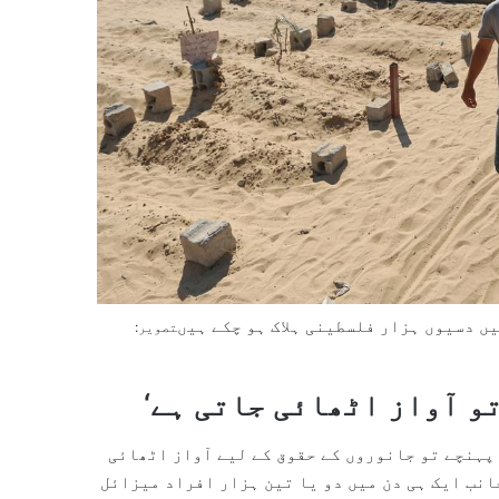
 دسیوں ہزار فلسطینی ہلاک ہو چکے ہیں
تصویر:
و آواز اٹھائی جاتی ہے‘
 پہنچے تو جانوروں کے حقوق کے لیے آواز اٹھائی
انب ایک ہی دن میں دو یا تین ہزار افراد میزائل