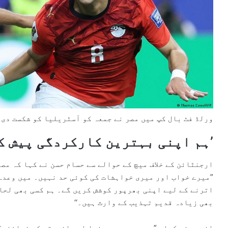
ورلڈ فٹ بال کپ میں مصر نے جمعہ کو آسٹریلیا کو شکست دی 
’ہم اپنی بہترین کارکردگی پیش ک
ارجنٹائن کے خلاف میچ کے حوالے سے حسام حسن نے کہا کہ مص
”میرے خواب اور میری خواہشات کی کوئی حد نہیں۔ میں وعدہ
اترنے کے لیے اپنی بھرپور کوشش کریں گے۔ ہم کسی بھی لحا
بھی زیادہ قدیم تہذیب کے وارث ہیں۔‘‘
انہوں نے کہا، ”ہم مصر، عرب دنیا اور افریقہ کی نمائندگ