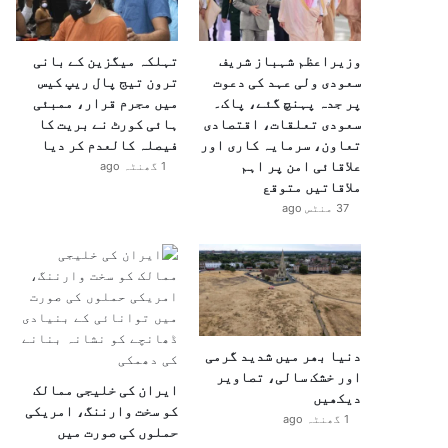
وزیراعظم شہباز شریف
تہلکہ میگزین کے بانی
سعودی ولی عہد کی دعوت
ترون تیج پال ریپ کیس
پر جدہ پہنچ گئے، پاک۔
میں مجرم قرار، ممبئی
سعودی تعلقات، اقتصادی
ہائی کورٹ نے بریت کا
تعاون، سرمایہ کاری اور
فیصلہ کالعدم کر دیا
علاقائی امن پر اہم
1 گھنٹہ ago
ملاقاتیں متوقع
37 منٹس ago
دنیا بھر میں شدید گرمی
اور خشک سالی، تصاویر
ایران کی خلیجی ممالک
دیکھیں
کو سخت وارننگ، امریکی
1 گھنٹہ ago
حملوں کی صورت میں