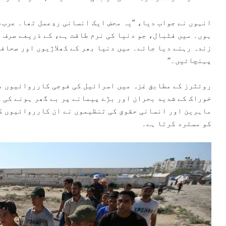
انہوں نے جواب دیا، ”یہ محض ایک انسانی ردِعمل تھا۔ عرب
ہوں۔ میں فٹبال، جو دنیا کی نرم طاقت ہے، کے ذریعے صرف 
زندہ رہنے دیا جائے۔ میں دنیا بھر کے کھلاڑیوں اور صحافی
پہنچائیں۔‘‘
روئٹرز کے مطابق غزہ میں اسرائیل کی فوجی کارروائیوں می
خوراک کے شدید بحران اور بڑے پیمانے پر بے گھر ہونے کی 
ماہرین اور انسانی حقوق کی تنظیموں نے ان کارروائیوں ک
کو مسترد کرتا ہے۔