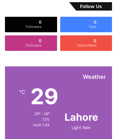
Follow Us
0
0
Followers
Fans
0
0
Followers
Subscribers
Weather
29
℃
Lahore
29º - 28º
72%
1.64 km/h
Light Rain