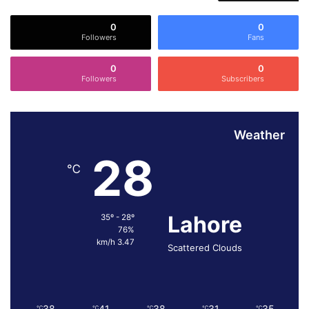
0
0
Followers
Fans
0
0
Followers
Subscribers
Weather
28
℃
Lahore
35º - 28º
76%
3.47 km/h
Scattered Clouds
38
41
38
31
35
℃
℃
℃
℃
℃