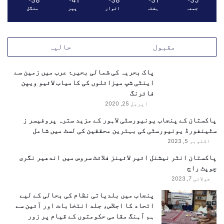
جمعہ
ہفتہ
اتوار
پیر
منگل
مقبول
حالیہ
پاک بحریہ کی شمالی بحیرۂ عرب میں زمین سے
اینٹی شپ میزائلوں کی کامیاب لائیو ویپن
فائرنگ
اپریل 25, 2020
پاکستان کے پنجاب یونیورسٹی لاہور کے مزید سترہ پروفیسر ز
سٹینفورڈ یونیورسٹی کی بہترین محققین کی لسٹ میں شامل
اکتوبر 5, 2023
پاکستان انٹر نیشنل ائیر لائینز فلائٹ سروس میں اندھیر نگری
چوپٹ راج
جولائی 7, 2023
پنجاب میں بلدیاتی نظام کی بحالی کے لیے
اتحاد کا اجلاس، جلد انتخابات اور آئین سے
ہم آہنگ مقامی حکومتوں کے قیام پر زور