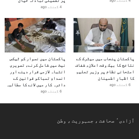
پر تفصیلی تبادلہ خیال
4 گھنٹے ago
4 گھنٹے ago
پاکستان پنجاب میں میٹرک کے
پاکستان میں نسوار کو ٹیکس
نتائج کا بیک وقت اعلان، شفاف
نیٹ میں شامل کرنے، تصویری
امتحانی نظام پر وزیر تعلیم
انتباہ لازمی قرار دینے اور
کا اظہارِ اطمینان
انسدادِ تمباکو قوانین کے
دائرہ کار میں لانے کا مطالبہ
6 گھنٹے ago
6 گھنٹے ago
آزادیٴ صحافت ، جمہوریت ، وطن