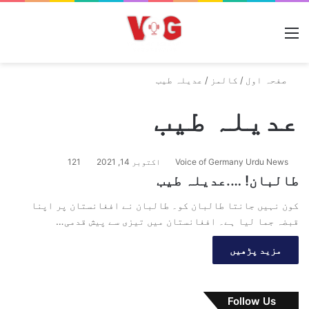
مینو
صفحہ اول
/
کالمز
/
عدیلہ طیب
عدیلہ طیب
Voice of Germany Urdu News
اکتوبر 14, 2021
121
طالبان! ….عدیلہ طیب
کون نہیں جانتا طالبان کو۔ طالبان نے افغانستان پر اپنا
قبضہ جما لیا ہے۔ افغانستان میں تیزی سے پیش قدمی…
مزید پڑھیں
Follow Us