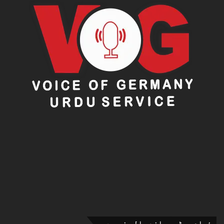
ذیادہ پڑھی جانے والی خبریں