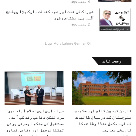
4 ہفتے ago
خوراک کی قلت اور خود کفالت ۔ایک بڑا چیلنج
!!……پیر مشتاق رضوی
2 ہفتے ago
Liqui Moly Lahore German Oil
رجحانات
فارمن کرسچن کالج اور حکومتِ
سی اے ایس ایس اسلام آباد میں
بلوچستان کے درمیان طالبات
سری لنکن دفاعی وفد کی آمد،
کے لیے مکمل فنڈڈ وظائف کا
مستقبل کی جنگ، ابھرتی ہوئی
تاریخی معاہدہ
ٹیکنالوجیز اور دفاعی تعاون