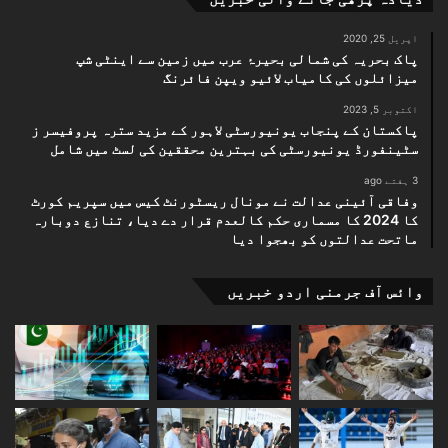
اپریل 25, 2020
پاک بحریہ کی شمالی بحیرۂ عرب میں زمین سے اینٹی شپ
میزائلوں کی کامیاب لائیو ویپن فائرنگ
اکتوبر 5, 2023
پاکستان کے پنجاب یونیورسٹی لاہور کے مزید سترہ پروفیسر ز
سٹینفورڈ یونیورسٹی کی بہترین محققین کی لسٹ میں شامل
3 ہفتے ago
وفاقی آئینی عدالت نے مونال ریسٹورنٹ کیس میں سپریم کورٹ
کا 2024 کا مسماری حکم کالعدم قرار دے دیا، تنازع دوبارہ
ماتحت عدالتوں کو بھجوا دیا
وائس آف جرمنی اردو خبریں