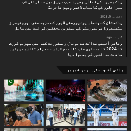
پاک بحریہ کی شمالی بحیرۂ عرب میں زمین سے اینٹی شپ
میزائلوں کی کامیاب لائیو ویپن فائرنگ
اکتوبر 5, 2023
پاکستان کے پنجاب یونیورسٹی لاہور کے مزید سترہ پروفیسر ز
سٹینفورڈ یونیورسٹی کی بہترین محققین کی لسٹ میں شامل
4 ہفتے ago
وفاقی آئینی عدالت نے مونال ریسٹورنٹ کیس میں سپریم کورٹ
کا 2024 کا مسماری حکم کالعدم قرار دے دیا، تنازع دوبارہ
ماتحت عدالتوں کو بھجوا دیا
وائس آف جرمنی اردو خبریں