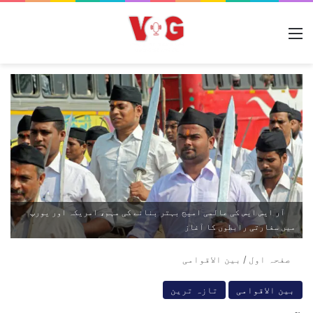
مینو
آر ایس ایس کی عالمی امیج بہتر بنانے کی مہم، امریکہ اور یورپ
میں سفارتی رابطوں کا آغاز
صفحہ اول
/
بین الاقوامی
بین الاقوامی
تازہ ترین