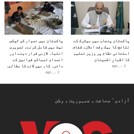
پاکستان پنجاب میں میٹرک کے
پاکستان میں نسوار کو ٹیکس
نتائج کا بیک وقت اعلان، شفاف
نیٹ میں شامل کرنے، تصویری
امتحانی نظام پر وزیر تعلیم
انتباہ لازمی قرار دینے اور
کا اظہارِ اطمینان
انسدادِ تمباکو قوانین کے
دائرہ کار میں لانے کا مطالبہ
2 دن ago
2 دن ago
آزادیٴ صحافت ، جمہوریت ، وطن