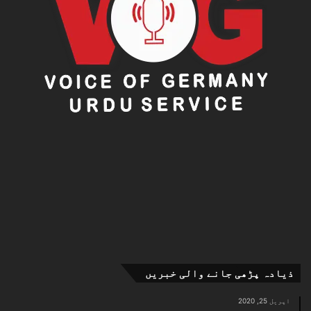
ذیادہ پڑھی جانے والی خبریں
اپریل 25, 2020