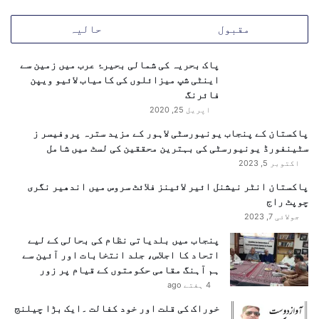
ل
ا
مقبول
حالیہ
ق
ے
م
پاک بحریہ کی شمالی بحیرۂ عرب میں زمین سے
ی
اینٹی شپ میزائلوں کی کامیاب لائیو ویپن
ں
فائرنگ
خ
اپریل 25, 2020
و
پاکستان کے پنجاب یونیورسٹی لاہور کے مزید سترہ پروفیسر ز
ف
سٹینفورڈ یونیورسٹی کی بہترین محققین کی لسٹ میں شامل
و
اکتوبر 5, 2023
ہ
ر
پاکستان انٹر نیشنل ائیر لائینز فلائٹ سروس میں اندھیر نگری
ا
چوپٹ راج
س
جولائی 7, 2023
پنجاب میں بلدیاتی نظام کی بحالی کے لیے
اتحاد کا اجلاس، جلد انتخابات اور آئین سے
ہم آہنگ مقامی حکومتوں کے قیام پر زور
4 ہفتے ago
خوراک کی قلت اور خود کفالت ۔ایک بڑا چیلنج