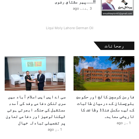
!!……پیر مشتاق رضوی
3 ہفتے ago
Liqui Moly Lahore German Oil
رجحانات
فارمن کرسچن کالج اور حکومتِ
سی اے ایس ایس اسلام آباد میں
بلوچستان کے درمیان طالبات
سری لنکن دفاعی وفد کی آمد،
کے لیے مکمل فنڈڈ وظائف کا
مستقبل کی جنگ، ابھرتی ہوئی
تاریخی معاہدہ
ٹیکنالوجیز اور دفاعی تعاون
پر تفصیلی تبادلہ خیال
1 دن ago
1 دن ago