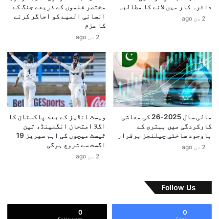
ن
دائرہ کار میں لانے کا مطالبہ
مختصر فلموں کے ذریعے جنگ کے
ح
ک
انسانی المیے کو اجاگر کرنے
2 دن ago
ق
ے
کا عزم
،
خ
2 دن ago
3
ل
7
ا
ز
ف
خ
ن
م
ئ
ی
ی
س
ا
ر
م
مالی سال 2025-26 کی معاشی
ویسٹ انڈیز کے بعد پاکستان کا
ا
ر
کارکردگی میں بہتری کے
اگلا امتحان انگلینڈ، تین
ئ
ی
باوجود ساختی چیلنجز برقرار
ٹیسٹ میچوں کی اہم سیریز 19
ے
اگست سے شروع ہوگی
ک
2 دن ago
ن
ی
2 دن ago
و
پ
ر
ا
ن
ب
Follow Us
گ
ن
ک
د
0
0
ے
ی