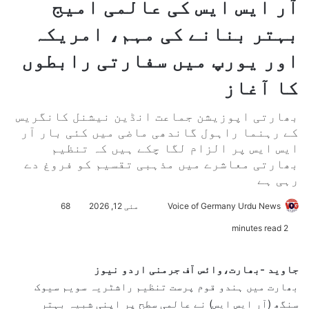
آر ایس ایس کی عالمی امیج
بہتر بنانے کی مہم، امریکہ
اور یورپ میں سفارتی رابطوں
کا آغاز
بھارتی اپوزیشن جماعت انڈین نیشنل کانگریس
کے رہنما راہول گاندھی ماضی میں کئی بار آر
ایس ایس پر الزام لگا چکے ہیں کہ تنظیم
بھارتی معاشرے میں مذہبی تقسیم کو فروغ دے
رہی ہے
Voice of Germany Urdu News
S
مئی 12, 2026
68
e
2 minutes read
n
d
جاوید -بھارت،وائس آف جرمنی اردو نیوز
a
بھارت میں ہندو قوم پرست تنظیم راشٹریہ سویم سیوک
n
سنگھ (آر ایس ایس) نے عالمی سطح پر اپنی شبیہ بہتر
e