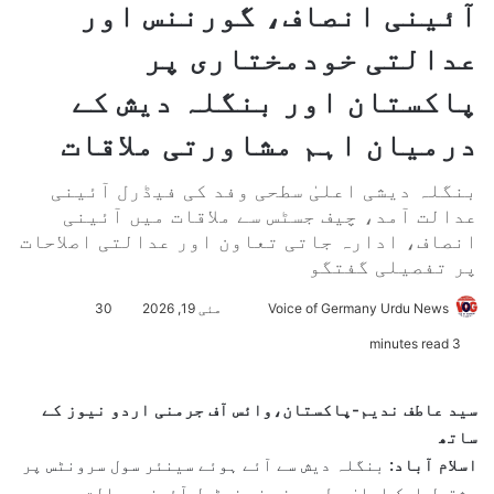
آئینی انصاف، گورننس اور
عدالتی خودمختاری پر
پاکستان اور بنگلہ دیش کے
درمیان اہم مشاورتی ملاقات
بنگلہ دیشی اعلیٰ سطحی وفد کی فیڈرل آئینی
عدالت آمد، چیف جسٹس سے ملاقات میں آئینی
انصاف، ادارہ جاتی تعاون اور عدالتی اصلاحات
پر تفصیلی گفتگو
Voice of Germany Urdu News
S
مئی 19, 2026
30
e
3 minutes read
n
d
سید عاطف ندیم-پاکستان،وائس آف جرمنی اردو نیوز کے
a
ساتھ
n
اسلام آباد:
بنگلہ دیش سے آئے ہوئے سینئر سول سرونٹس پر
e
مشتمل ایک اعلیٰ سطحی وفد نے فیڈرل آئینی عدالت
m