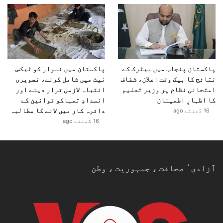
پاکستان پنجاب میں میٹرک کے
پاکستان میں نسوار کو ٹیکس
نتائج کا بیک وقت اعلان، شفاف
نیٹ میں شامل کرنے، تصویری
امتحانی نظام پر وزیر تعلیم
انتباہ لازمی قرار دینے اور
کا اظہارِ اطمینان
انسدادِ تمباکو قوانین کے
دائرہ کار میں لانے کا مطالبہ
16 گھنٹے ago
16 گھنٹے ago
آزادیٴ صحافت ، جمہوریت ، وطن