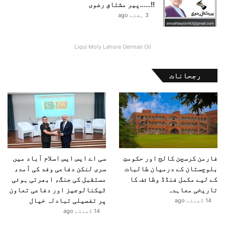
!!……پیر مشتاق رضوی
3 ہفتے ago
Liqui Moly Lahore German Oil
رجحانات
فارمن کرسچن کالج اور حکومتِ
سی اے ایس ایس اسلام آباد میں
بلوچستان کے درمیان طالبات
سری لنکن دفاعی وفد کی آمد،
کے لیے مکمل فنڈڈ وظائف کا
مستقبل کی جنگ، ابھرتی ہوئی
تاریخی معاہدہ
ٹیکنالوجیز اور دفاعی تعاون
پر تفصیلی تبادلہ خیال
14 گھنٹے ago
14 گھنٹے ago