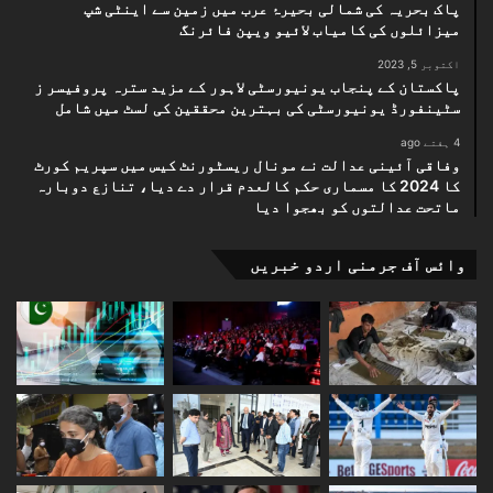
پاک بحریہ کی شمالی بحیرۂ عرب میں زمین سے اینٹی شپ
میزائلوں کی کامیاب لائیو ویپن فائرنگ
اکتوبر 5, 2023
پاکستان کے پنجاب یونیورسٹی لاہور کے مزید سترہ پروفیسر ز
سٹینفورڈ یونیورسٹی کی بہترین محققین کی لسٹ میں شامل
4 ہفتے ago
وفاقی آئینی عدالت نے مونال ریسٹورنٹ کیس میں سپریم کورٹ
کا 2024 کا مسماری حکم کالعدم قرار دے دیا، تنازع دوبارہ
ماتحت عدالتوں کو بھجوا دیا
وائس آف جرمنی اردو خبریں