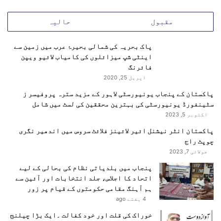
و
د
ر
ب
مقبول
حالیہ
پ
ر
ر
آ
ت
پاک بحریہ کی شمالی بحیرۂ عرب میں زمین سے
م
ف
اینٹی شپ میزائلوں کی کامیاب لائیو ویپن
د
ص
فائرنگ
ی
اپریل 25, 2020
ل
پاکستان کے پنجاب یونیورسٹی لاہور کے مزید سترہ پروفیسر ز
ی
سٹینفورڈ یونیورسٹی کی بہترین محققین کی لسٹ میں شامل
ت
اکتوبر 5, 2023
ب
ا
پاکستان انٹر نیشنل ائیر لائینز فلائٹ سروس میں اندھیر نگری
د
چوپٹ راج
ل
جولائی 7, 2023
ہ
پنجاب میں بلدیاتی نظام کی بحالی کے لیے
خ
اتحاد کا اجلاس، جلد انتخابات اور آئین سے
ی
ہم آہنگ مقامی حکومتوں کے قیام پر زور
ا
4 ہفتے ago
ل
خوراک کی قلت اور خود کفالت ۔ایک بڑا چیلنج