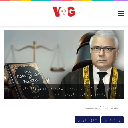
مینو
آئینی انصاف، گورننس اور عدالتی خودمختاری پر پاکستان اور
بنگلہ دیش کے درمیان اہم مشاورتی ملاقات
صفحہ اول
/
پاکستان
پاکستان
تازہ ترین