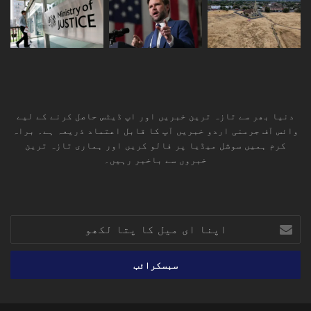
دنیا بھر سے تازہ ترین خبریں اور اپ ڈیٹس حاصل کرنے کے لیے
وائس آف جرمنی اردو خبریں آپ کا قابل اعتماد ذریعہ ہے۔ براہ
کرم ہمیں سوشل میڈیا پر فالو کریں اور ہماری تازہ ترین
خبروں سے باخبر رہیں۔
RSS
TikTok
Instagram
YouTube
LinkedIn
Facebook
X
اپنا
ای
میل
کا
پتا
لکھو